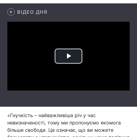
Лонгріди
ВІДЕО ДНЯ
Відео з Youtube
Статті
Інтерв'ю
Думки
Архів
Вакансії
Play
Контакти
Video
Послуги
«Гнучкість – найважливіша річ у час
невизначеності, тому ми пропонуємо якомога
більше свободи. Це означає, що ви можете