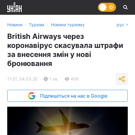
›
›
Новини
Туризм
Новини туризму
рус
British Airways через
коронавірус скасувала штрафи
за внесення змін у нові
бронювання
11:21, 04.03.20
1 хв.
406
Підпишіться на нас в Google