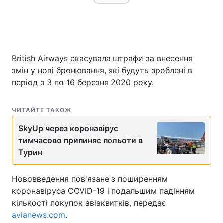
Головна
Війна
British Airways скасувала штрафи за внесення
Україна
Політика
змін у нові бронювання, які будуть зроблені в
період з 3 по 16 березня 2020 року.
Економіка
Світ
Спорт
Наука
ЧИТАЙТЕ ТАКОЖ
SkyUp через коронавірус
Техно і зв'язок
Лайт
тимчасово припиняє польоти в
Турин
Зброя
Інциденти
Здоров'я
Туризм
Нововведення пов'язане з поширенням
коронавіруса COVID-19 і подальшим падінням
Цікавинки
Погода
кількості покупок авіаквитків, передає
avianews.com
.
Екологія
Регіони