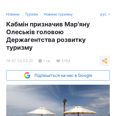
›
›
Новини
Туризм
Новини туризму
рус
Кабмін призначив Мар'яну
Олеськів головою
Держагентства розвитку
туризму
18:47, 03.03.20
1 хв.
4764
Підпишіться на нас в Google