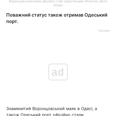
Воронцовський маяк офіційно став туристичним об'єктом / фото
УНІАН
Поважний статус також отримав Одеський
порт.
Реклама
ad
Знаменитий Воронцовський маяк в Одесі, а
також Одеський порт офіційно стали