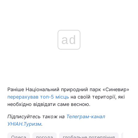
ad
Раніше Національний природний парк «Синевир»
перерахував топ-5 місць
на своїй території, які
необхідно відвідати саме весною.
Підписуйтесь також на
Телеграм-канал
УНІАН.Туризм
.
Одеса
погода
глобальне потепління
Чорн