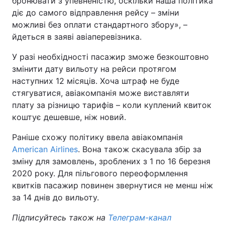
бронювати з упевненістю, оскільки наша політика
діє до самого відправлення рейсу – зміни
Тема оформлення
можливі без оплати стандартного збору», –
йдеться в заяві авіаперевізника.
У разі необхідності пасажир зможе безкоштовно
змінити дату вильоту на рейси протягом
наступних 12 місяців. Хоча штраф не буде
стягуватися, авіакомпанія може виставляти
плату за різницю тарифів – коли куплений квиток
коштує дешевше, ніж новий.
Раніше схожу політику ввела авіакомпанія
American Airlines
. Вона також скасувала збір за
зміну для замовлень, зроблених з 1 по 16 березня
2020 року. Для пільгового переоформлення
квитків пасажир повинен звернутися не менш ніж
за 14 днів до вильоту.
Підписуйтесь також на
Телеграм-канал