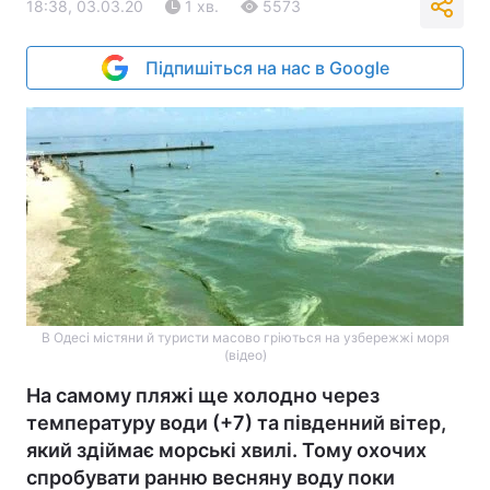
18:38, 03.03.20
1 хв.
5573
Підпишіться на нас в Google
В Одесі містяни й туристи масово гріються на узбережжі моря
(відео)
На самому пляжі ще холодно через
температуру води (+7) та південний вітер,
який здіймає морські хвилі. Тому охочих
спробувати ранню весняну воду поки