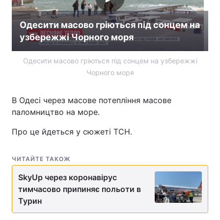
Одесити масово гріються під сонцем на
узбережжі Чорного моря
Одесити масово гріються під сонцем на узбережжі
Чорного моря
В Одесі через масове потепління масове
паломництво на море.
Про це йдеться у сюжеті ТСН.
ЧИТАЙТЕ ТАКОЖ
SkyUp через коронавірус
тимчасово припиняє польоти в
Турин