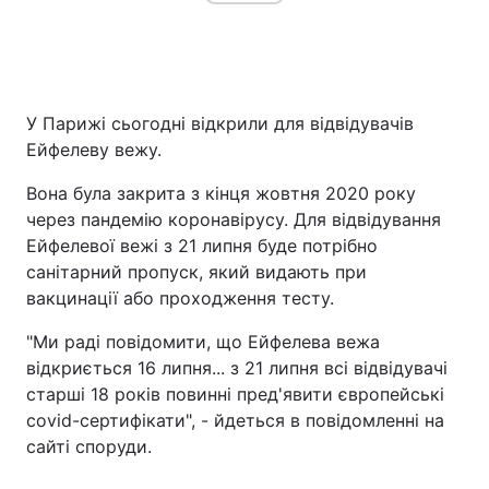
Головна
Війна
У Парижі сьогодні відкрили для відвідувачів
Україна
Політика
Ейфелеву вежу.
Економіка
Світ
Вона була закрита з кінця жовтня 2020 року
через пандемію коронавірусу. Для відвідування
Спорт
Наука
Ейфелевої вежі з 21 липня буде потрібно
санітарний пропуск, який видають при
Техно і зв'язок
Лайт
вакцинації або проходження тесту.
Зброя
Інциденти
"Ми раді повідомити, що Ейфелева вежа
відкриється 16 липня... з 21 липня всі відвідувачі
Здоров'я
Туризм
старші 18 років повинні пред'явити європейські
covid-сертифікати", - йдеться в повідомленні на
Цікавинки
Погода
сайті споруди.
Екологія
Регіони