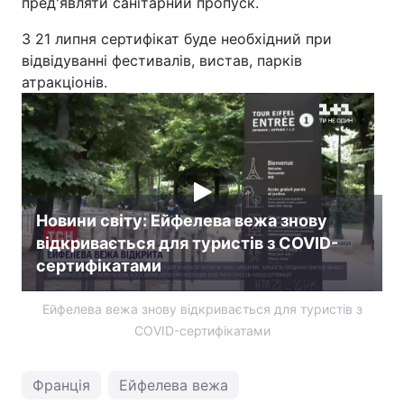
пред'являти санітарний пропуск.
Тема оформлення
З 21 липня сертифікат буде необхідний при
відвідуванні фестивалів, вистав, парків
атракціонів.
Новини світу: Ейфелева вежа знову
відкривається для туристів з COVID-
сертифікатами
Ейфелева вежа знову відкривається для туристів з
COVID-сертифікатами
Франція
Ейфелева вежа