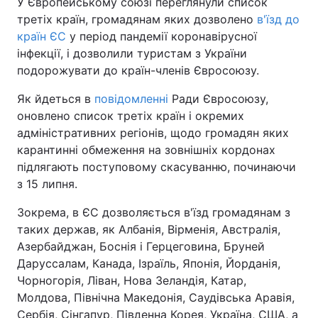
У Європейському союзі переглянули список
третіх країн, громадянам яких дозволено
в'їзд до
країн ЄС
у період пандемії коронавірусної
інфекції, і дозволили туристам з України
подорожувати до країн-членів Євросоюзу.
Як йдеться в
повідомленні
Ради Євросоюзу,
оновлено список третіх країн і окремих
адміністративних регіонів, щодо громадян яких
карантинні обмеження на зовнішніх кордонах
підлягають поступовому скасуванню, починаючи
з 15 липня.
Зокрема, в ЄС дозволяється в'їзд громадянам з
таких держав, як Албанія, Вірменія, Австралія,
Азербайджан, Боснія і Герцеговина, Бруней
Даруссалам, Канада, Ізраїль, Японія, Йорданія,
Чорногорія, Ліван, Нова Зеландія, Катар,
Молдова, Північна Македонія, Саудівська Аравія,
Сербія, Сінгапур, Південна Корея, Україна, США, а