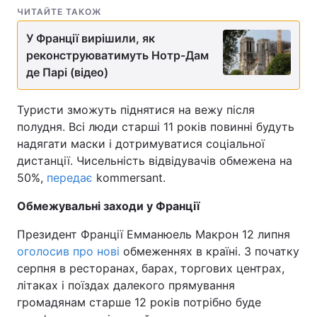
ЧИТАЙТЕ ТАКОЖ
Лонгріди
У Франції вирішили, як
реконструюватимуть Нотр-Дам
Відео з Youtube
Статті
де Парі (відео)
Інтерв'ю
Думки
Туристи зможуть піднятися на вежу після
полудня. Всі люди старші 11 років повинні будуть
Архів
Вакансії
надягати маски і дотримуватися соціальної
дистанції. Чисельність відвідувачів обмежена на
Контакти
50%,
передає
kommersant.
Послуги
Обмежувальні заходи у Франції
Президент Франції Емманюель Макрон 12 липня
оголосив про нові
обмеженнях в країні. З початку
серпня в ресторанах, барах, торгових центрах,
літаках і поїздах далекого прямування
громадянам старше 12 років потрібно буде