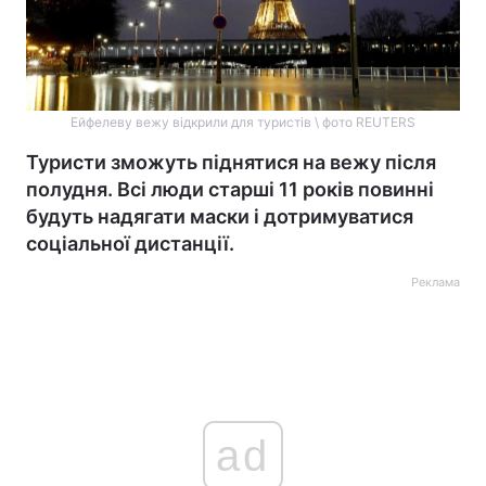
Ейфелеву вежу відкрили для туристів \ фото REUTERS
Туристи зможуть піднятися на вежу після
полудня. Всі люди старші 11 років повинні
будуть надягати маски і дотримуватися
соціальної дистанції.
Реклама
ad