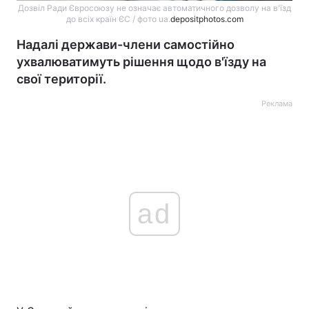
Дозвіл Ради Євросоюзу не означає автоматичного дозволу на в'їзд
до всіх країн ЄС / фото ua.
depositphotos.com
Надалі держави-члени самостійно
ухвалюватимуть рішення щодо в'їзду на
свої території.
Реклама
ad