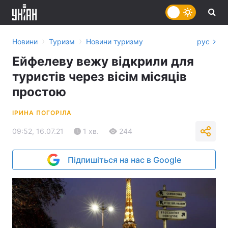
›
›
Новини
Туризм
Новини туризму
рус
Ейфелеву вежу відкрили для
туристів через вісім місяців
простою
ІРИНА ПОГОРІЛА
09:52, 16.07.21
1 хв.
244
Підпишіться на нас в Google