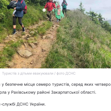
Туристів з дітьми евакуювали / фото ДСНС
у безпечне місце семеро туристів, серед яких четверо 
ерла у Рахівському районі Закарпатської області.
с-службі ДСНС України.