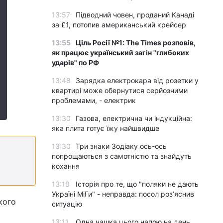
13:57
Підводний човен, проданий Канаді
за £1, потопив американський крейсер
13:55
Ціль Росії №1: The Times розповів,
як працює український загін "глибоких
ударів" по РФ
13:48
Зарядка електрокара від розетки у
квартирі може обернутися серйозними
проблемами, - електрик
13:30
Газова, електрична чи індукційна:
яка плита готує їжу найшвидше
13:30
Три знаки Зодіаку ось-ось
попрощаються з самотністю та знайдуть
кохання
13:18
Історія про те, що "поляки не дають
Україні МіГи" - неправда: посол роз’яснив
кого
ситуацію
13:11
Одна чашка цього напою на день