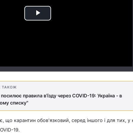
Play
Video
Е ТАКОЖ
 посилює правила в'їзду через COVID-19: Україна - в
ому списку"
, що карантин обов'язковий, серед іншого і для тих, у 
OVID-19.