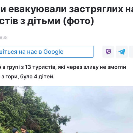
и евакуювали застряглих н
стів з дітьми (фото)
968
іться на нас в Google
 групі з 13 туристів, які через зливу не змогли
з гори, було 4 дітей.