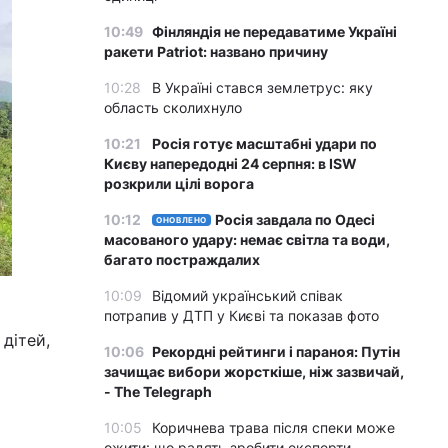
10:49
Фінляндія не передаватиме Україні
ракети Patriot: названо причину
10:28
В Україні стався землетрус: яку
область сколихнуло
10:21
Росія готує масштабні удари по
Києву напередодні 24 серпня: в ISW
розкрили цілі ворога
10:12
Росія завдала по Одесі
ОНОВЛЕНО
масованого удару: немає світла та води,
багато постраждалих
10:09
Відомий український співак
потрапив у ДТП у Києві та показав фото
дітей,
10:06
Рекордні рейтинги і параноя: Путін
зачищає вибори жорсткіше, ніж зазвичай,
- The Telegraph
10:05
Коричнева трава після спеки може
ожити: що радять зробити експерти