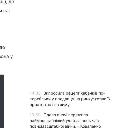
їн, де
ить і
 до
вона у
14:05
Випросила рецепт кабачків по-
корейськи у продавця на ринку: готую їх
просто так і на зиму
13:59
Одеса вночі пережила
наймасштабніший удар за весь час
повномасштабної війни, – Коваленко