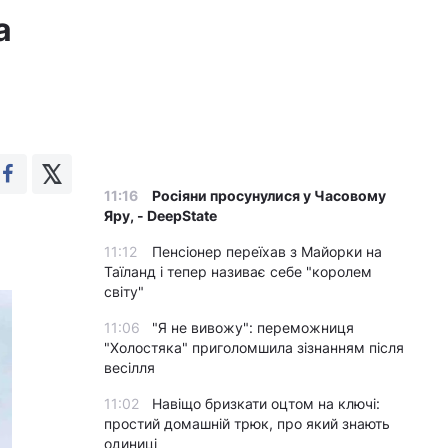
а
11:16
Росіяни просунулися у Часовому
Яру, - DeepState
11:12
Пенсіонер переїхав з Майорки на
Таїланд і тепер називає себе "королем
світу"
11:06
"Я не вивожу": переможниця
"Холостяка" приголомшила зізнанням після
весілля
11:02
Навіщо бризкати оцтом на ключі:
простий домашній трюк, про який знають
одиниці