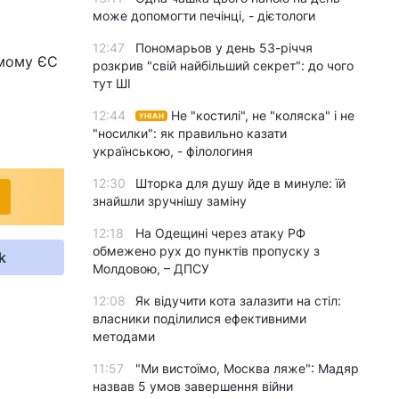
може допомогти печінці, - дієтологи
12:47
Пономарьов у день 53-річчя
амому ЄС
розкрив "свій найбільший секрет": до чого
тут ШІ
12:44
Не "костилі", не "коляска" і не
УНІАН
"носилки": як правильно казати
українською, - філологиня
12:30
Шторка для душу йде в минуле: їй
знайшли зручнішу заміну
12:18
На Одещині через атаку РФ
обмежено рух до пунктів пропуску з
k
Молдовою, – ДПСУ
12:08
Як відучити кота залазити на стіл:
власники поділилися ефективними
методами
11:57
"Ми вистоїмо, Москва ляже": Мадяр
назвав 5 умов завершення війни