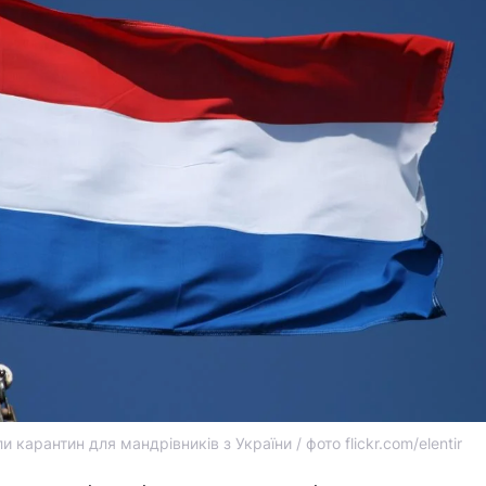
 карантин для мандрівників з України / фото flickr.com/elentir