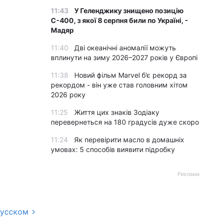
11:43
У Геленджику знищено позицію
С-400, з якої 8 серпня били по Україні, -
Мадяр
11:40
Дві океанічні аномалії можуть
вплинути на зиму 2026–2027 років у Європі
11:38
Новий фільм Marvel б’є рекорд за
рекордом - він уже став головним хітом
2026 року
11:25
Життя цих знаків Зодіаку
перевернеться на 180 градусів дуже скоро
11:24
Як перевірити масло в домашніх
умовах: 5 способів виявити підробку
Реклама
русском