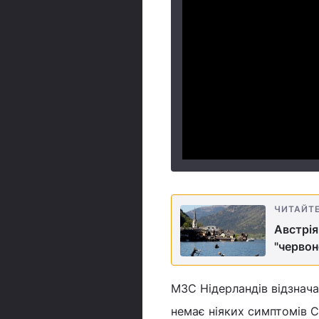
ЧИТАЙТ
Австрія
"червон
МЗС Нідерландів відзначає
немає ніяких симптомів C