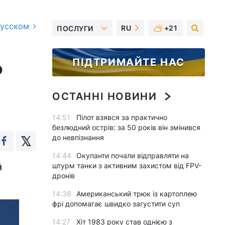
русском
RU
+21
ПОСЛУГИ
ПІДТРИМАЙТЕ НАС
о
ОСТАННІ НОВИНИ
14:51
Пілот взявся за практично
безлюдний острів: за 50 років він змінився
до невпізнання
14:44
Окупанти почали відправляти на
штурм танки з активним захистом від FPV-
й
дронів
14:38
Американський трюк із картоплею
фрі допомагає швидко загустити суп
14:27
Хіт 1983 року став однією з