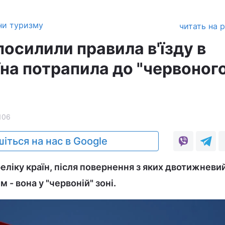
ни туризму
читать на 
осилили правила в'їзду в
їна потрапила до "червоног
106
іться на нас в Google
еліку країн, після повернення з яких двотижневи
 - вона у "червоній" зоні.