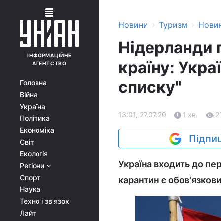
›
›
Новини
Туризм
Нови
Нідерланди п
ІНФОРМАЦІЙНЕ
країну: Укра
АГЕНТСТВО
списку"
Головна
Війна
Україна
13:01, 27.07.20
1 хв.
2
Політика
Економіка
Підпиш
Світ
Екологія
Україна входить до пер
Регіони
Спорт
карантин є обов'язковим
Наука
Техно і зв'язок
Лайт