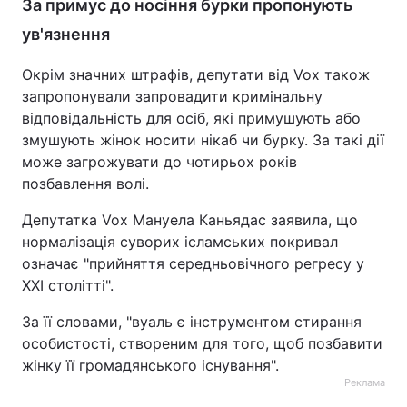
За примус до носіння бурки пропонують
ув'язнення
Окрім значних штрафів, депутати від Vox також
запропонували запровадити кримінальну
відповідальність для осіб, які примушують або
змушують жінок носити нікаб чи бурку. За такі дії
може загрожувати до чотирьох років
позбавлення волі.
Депутатка Vox Мануела Каньядас заявила, що
нормалізація суворих ісламських покривал
означає "прийняття середньовічного регресу у
XXI столітті".
За її словами, "вуаль є інструментом стирання
особистості, створеним для того, щоб позбавити
жінку її громадянського існування".
Реклама