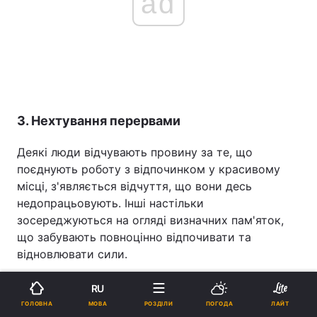
ad
3. Нехтування перервами
Деякі люди відчувають провину за те, що
поєднують роботу з відпочинком у красивому
місці, з'являється відчуття, що вони десь
недопрацьовують. Інші настільки
зосереджуються на огляді визначних пам'яток,
що забувають повноцінно відпочивати та
відновлювати сили.
Однак регулярні перерви – це не фактор, що
RU
відволікає від роботи, а важлива частина
МОВА
ГОЛОВНА
РОЗДІЛИ
ПОГОДА
ЛАЙТ
підтримки продуктивності та турботи про своє