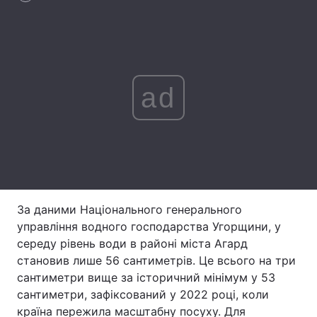
Лонгріди
Відео з Youtube
Статті
ad
Інтерв'ю
Думки
Архів
Вакансії
Контакти
Послуги
За даними Національного генерального
управління водного господарства Угорщини, у
середу рівень води в районі міста Агард
становив лише 56 сантиметрів. Це всього на три
сантиметри вище за історичний мінімум у 53
сантиметри, зафіксований у 2022 році, коли
країна пережила масштабну посуху. Для