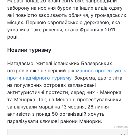
Наразі понад 20 країн світу вже запровадили
заборону на носіння бурок та інших видів одягу,
які повністю закривають обличчя, у громадських
місцях. Першою європейською державою, яка
ухвалила таке рішення, стала Франція у 2011
році.
Новини туризму
Нагадаємо, жителі іспанських Балеарських
островів вже не перший рік
масово протестують
проти надмірного туризму
. Зокрема, цього літа
на популярних островах заплановані
антитуристичні протести, серед них - Майорка
та Менорка. Так, на Менорці протестувальники
запланували марші на 13 червня, 26 липня
активісти з понад 50 організацій хочуть
паралізувати ключові райони Майорки.
Реклама