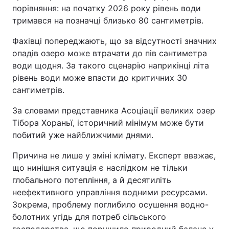
порівняння: на початку 2026 року рівень води
Тема оформлення
тримався на позначці близько 80 сантиметрів.
Фахівці попереджають, що за відсутності значних
опадів озеро може втрачати до пів сантиметра
води щодня. За такого сценарію наприкінці літа
рівень води може впасти до критичних 30
сантиметрів.
За словами представника Асоціації великих озер
Тібора Хораньї, історичний мінімум може бути
побитий уже найближчими днями.
Причина не лише у зміні клімату. Експерт вважає,
що нинішня ситуація є наслідком не тільки
глобального потепління, а й десятиліть
неефективного управління водними ресурсами.
Зокрема, проблему поглибило осушення водно-
болотних угідь для потреб сільського