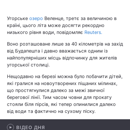
Угорське
озеро
Веленце, третє за величиною в
країні, цього літа може досягти рекордно
Головна
Війна
низького рівня води, повідомляє
Reuters.
Україна
Політика
Воно розташоване лише за 40 кілометрів на захід
від Будапешта і давно вважається одним із
Економіка
Світ
найпопулярніших місць відпочинку для жителів
Спорт
Наука
угорської столиці.
Нещодавно на березі можна було побачити дітей,
Техно і зв'язок
Лайт
які гралися на новоутворених піщаних мілинах,
Зброя
Інциденти
що простягнулися далеко за межі звичної
берегової лінії. Тим часом човни для прокату
Здоров'я
Туризм
стояли біля пірсів, які тепер опинилися далеко
від води та фактично на сухому піску.
Цікавинки
Погода
Екологія
ВІДЕО ДНЯ
Регіони