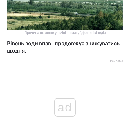
Причина не лише у зміні клімату \ фото вікіпедія
Рівень води впав і продовжує знижуватись
щодня.
Реклама
ad