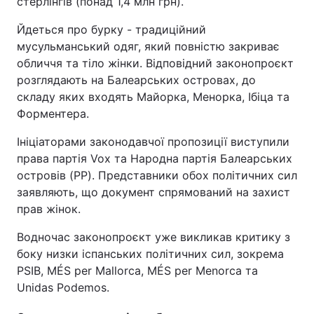
стерлінгів (понад 1,4 млн грн).
Йдеться про бурку - традиційний
мусульманський одяг, який повністю закриває
обличчя та тіло жінки. Відповідний законопроєкт
розглядають на Балеарських островах, до
складу яких входять Майорка, Менорка, Ібіца та
Форментера.
Ініціаторами законодавчої пропозиції виступили
права партія Vox та Народна партія Балеарських
островів (PP). Представники обох політичних сил
заявляють, що документ спрямований на захист
прав жінок.
Водночас законопроєкт уже викликав критику з
боку низки іспанських політичних сил, зокрема
PSIB, MÉS per Mallorca, MÉS per Menorca та
Unidas Podemos.