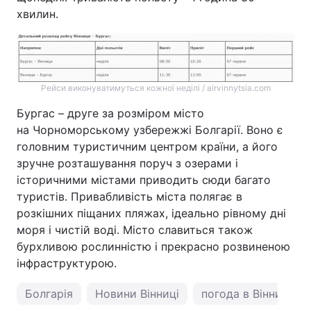
хвилин.
Рейси виконуватимуться кожної неділі / airvinnytsia.com
Бургас – друге за розміром місто
на Чорноморському узбережжі Болгарії. Воно є
головним туристичним центром країни, а його
зручне розташування поруч з озерами і
історичними містами приводить сюди багато
туристів. Привабливість міста полягає в
розкішних піщаних пляжах, ідеально рівному дні
моря і чистій воді. Місто славиться також
бурхливою рослинністю і прекрасно розвиненою
інфраструктурою.
Болгарія
Новини Вінниці
погода в Вінниці