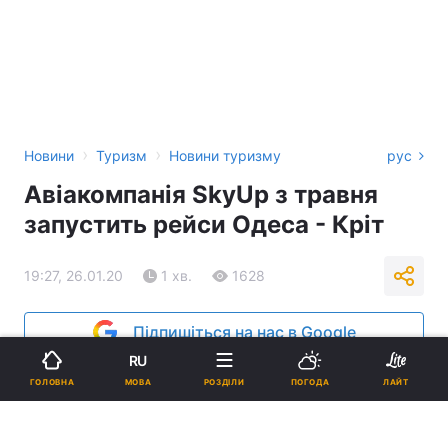
›
›
Новини
Туризм
Новини туризму
рус
Авіакомпанія SkyUp з травня
запустить рейси Одеса - Кріт
19:27, 26.01.20
1 хв.
1628
Підпишіться на нас в Google
RU
МОВА
ГОЛОВНА
РОЗДІЛИ
ПОГОДА
ЛАЙТ