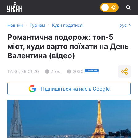
›
›
Новини
Туризм
Куди податися
рус
Романтична подорож: топ-5
міст, куди варто поїхати на День
Валентина (відео)
17:30, 28.01.20
2 хв.
2030
ТУРИЗМ
Підпишіться на нас в Google