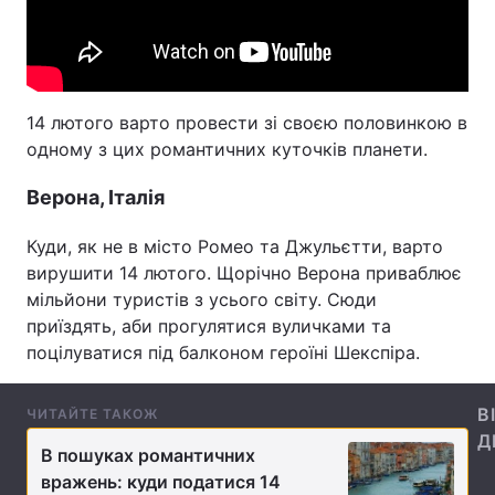
Лонгріди
Відео з Youtube
Статті
14 лютого варто провести зі своєю половинкою в
одному з цих романтичних куточків планети.
Інтерв'ю
Думки
Верона, Італія
Архів
Вакансії
Куди, як не в місто Ромео та Джульєтти, варто
Контакти
вирушити 14 лютого. Щорічно Верона приваблює
мільйони туристів з усього світу. Сюди
Послуги
приїздять, аби прогулятися вуличками та
поцілуватися під балконом героїні Шекспіра.
В
ЧИТАЙТЕ ТАКОЖ
Д
В пошуках романтичних
вражень: куди податися 14