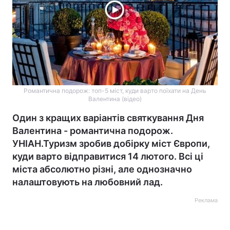
Романтична подорож: топ-5 міст, куди варто поїхати на День
Валентина (відео)
Один з кращих варіантів святкування Дня
Валентина - романтична подорож.
УНІАН.Туризм зробив добірку міст Європи,
куди варто відправитися 14 лютого. Всі ці
міста абсолютно різні, але однозначно
налаштовують на любовний лад.
Реклама