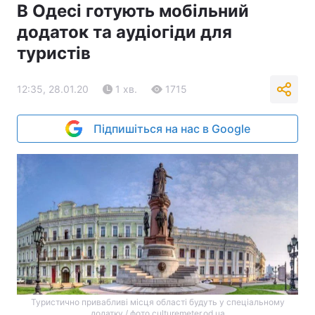
В Одесі готують мобільний
додаток та аудіогіди для
туристів
12:35, 28.01.20
1 хв.
1715
Підпишіться на нас в Google
Туристично привабливі місця області будуть у спеціальному
додатку / фото culturemeter.od.ua