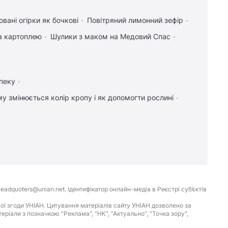
вані огірки як бочкові
Повітряний лимонний зефір
та картоплею
Шулики з маком на Медовий Спас
пеку
у змінюється колір кропу і як допомогти рослині
16:54
Зміцнює кістки та нервову систему:
дієтологи зазвали продукт №1 за вмістом
кальцію
16:50
В Італії через спеку популярні
пам'ятки працюватимуть довше:
оприлюднено новий графік роботи
16:32
Цей фільм 2010 року визнали
eadquoters@unian.net. Ідентифікатор онлайн-медіа в Реєстрі суб’єктів
найкращим психологічним бойовиком в
ої згоди УНІАН. Цитування матеріалів сайту УНІАН дозволено за
історії кіно
іали з позначкою "Реклама", "НК", "Актуально", "Точка зору",
16:30
7 серпня в Україну прийдуть