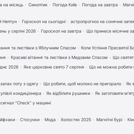
а на місяць
Синоптик
Погода Київ
Погода на завтра
Магні
й Нептун
Гороскоп на сьогодні
астропрогноз на сонячне зате
нь у серпні 2026
Гороскоп на завтра
Що принесе місячне з
тання та листівки з Яблучним Спасом
Коли Успіння Пресвятої Б
пня
Красиві вітання та листівки з Медовим Спасом
Що святят
днє 2026
Яке церковне свято 7 серпня
Що не можна робити 
запах поту з одягу
Що робити, щоб молоко не пригорало
Як 
купівлі кондиціонера
Як відбілити рушники
Як заготовити м'ят
 сигнал "Check" у машині
йфхаки
Стосунки
Мода
Холостяк 2025
Магнітні бурі
Кін