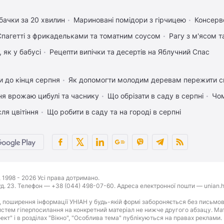
бачки за 20 хвилин
Мариновані помідори з гірчицею
Консерво
Спагетті з фрикадельками та томатним соусом
Рагу з м'ясом 
 як у бабусі
Рецепти випічки та десертів на Яблучний Спас
 до кінця серпня
Як допомогти молодим деревам пережити с
ня врожаю цибулі та часнику
Що обрізати в саду в серпні
Чом
ля цвітіння
Що робити в саду та на городі в серпні
1998 - 2026 Усі права дотримано.
буд. 23. Телефон — +38 (044) 498-07-60. Адреса електронної пошти — unian.h
 поширення інформації УНІАН у будь-якій формі забороняється без письмов
стем гіперпосилання на конкретний матеріал не нижче другого абзацу. Матер
оект" і в розділах "Вікно", "Особлива тема" публікуються на правах реклами.