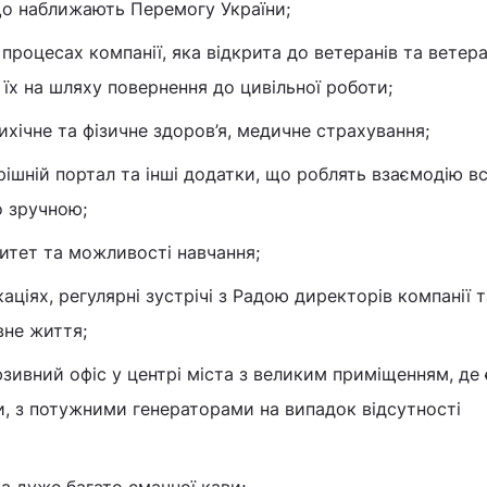
що наближають Перемогу України;
х процесах компанії, яка відкрита до ветеранів та ветер
їх на шляху повернення до цивільної роботи;
ихічне та фізичне здоров’я, медичне страхування;
ішній портал та інші додатки, що роблять взаємодію в
 зручною;
итет та можливості навчання;
каціях, регулярні зустрічі з Радою директорів компанії т
вне життя;
зивний офіс у центрі міста з великим приміщенням, де 
и, з потужними генераторами на випадок відсутності