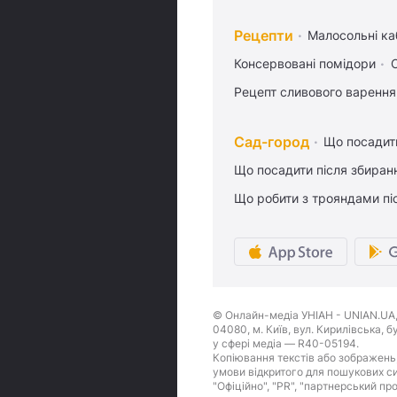
Рецепти
Малосольні ка
Консервовані помідори
Рецепт сливового варення,
Сад-город
Що посадити
Що посадити після збиран
Що робити з трояндами піс
© Онлайн-медіа УНІАН - UNIAN.UA, 
04080, м. Київ, вул. Кирилівська, 
у сфері медіа — R40-05194.
Копіювання текстів або зображень,
умови відкритого для пошукових си
"Офіційно", "PR", "партнерський пр