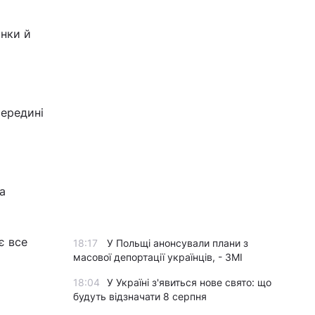
анки й
середині
а
є все
18:17
У Польщі анонсували плани з
масової депортації українців, - ЗМІ
18:04
У Україні з'явиться нове свято: що
будуть відзначати 8 серпня