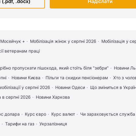
(.pdf, .docx)
Надіслати
 Мосейчук +
Мобілізація жінок у серпні 2026
Мобілізація у се
сії ветеранам праці
рібно пропускати пішохода, який стоїть біля "зебри"
Новини Ль
рпні
Новини Києва
Пільги та скидки пенсіонерам
Хто з чоло
обілізації у серпні 2026
Новини Одеси
Що зміниться в Україн
 в серпні 2026
Новини Харкова
рс долара
Курс євро
Курс валют
Чи зараховується служба 
Тарифи на газ
Укрзалізниця