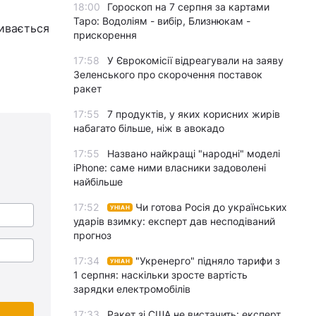
18:00
Гороскоп на 7 серпня за картами
Таро: Водоліям - вибір, Близнюкам -
вивається
прискорення
17:58
У Єврокомісії відреагували на заяву
Зеленського про скорочення поставок
ракет
17:55
7 продуктів, у яких корисних жирів
набагато більше, ніж в авокадо
17:55
Названо найкращі "народні" моделі
iPhone: саме ними власники задоволені
найбільше
17:52
Чи готова Росія до українських
УНІАН
ударів взимку: експерт дав несподіваний
прогноз
17:34
"Укренерго" підняло тарифи з
УНІАН
1 серпня: наскільки зросте вартість
зарядки електромобілів
17:33
Ракет зі США не вистачить: експерт