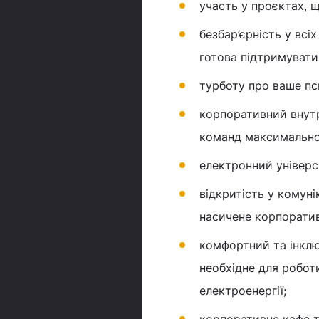
участь у проєктах, 
безбар’єрність у всі
готова підтримувати 
турботу про ваше пс
корпоративний внутр
команд максимально
електронний універс
відкритість у комуні
насичене корпорати
комфортний та інклю
необхідне для робот
електроенергії;