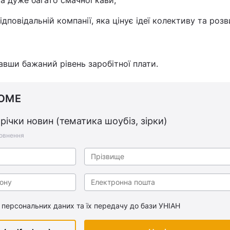
а дуже багато смачної кави;
ідповідальній компанії, яка цінує ідеї колективу та роз
вши бажаний рівень заробітної плати.
ЮМЕ
ічки новин (тематика шоубіз, зірки)
повнення
 персональних даних та їх передачу до бази УНІАН