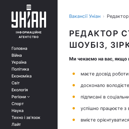
Вакансії Уніан
›
Редактор 
РЕДАКТОР С
ІНФОРМАЦІЙНЕ
АГЕНТСТВО
ШОУБІЗ, ЗІР
Головна
Війна
Ми чекаємо на вас, якщо 
Україна
Політика
маєте досвід роботи 
Економіка
Світ
досконало володієте
Екологія
підписані в соціальн
Регіони
Спорт
успішно працюєте з 
Наука
Техно і зв'язок
вмієте орієнтуватися
Лайт