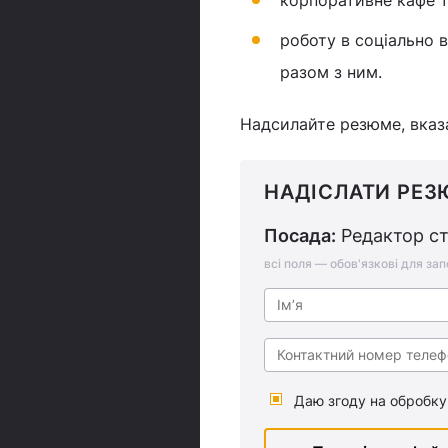
корпоративне кафе т
роботу в соціально в
разом з ним.
Надсилайте резюме, вказа
НАДІСЛАТИ РЕЗ
Посада:
Редактор стр
всі поля — обов'язкові для за
Даю згоду на обробку