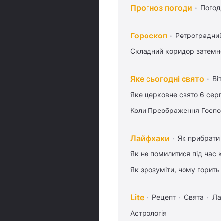
Прогноз погоди
Погод
Гороскоп
Ретроградни
Складний коридор затемне
Яке сьогодні свято
Ві
Яке церковне свято 6 сер
Коли Преображення Госпо
Лайфхаки
Як прибрати 
Як не помилитися під час 
Як зрозуміти, чому горить
Lite
Рецепт
Свята
Ла
Астрологія