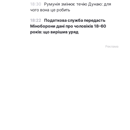
18:30
Румунія змінює течію Дунаю: для
чого вона це робить
18:22
Податкова служба передасть
Міноборони дані про чоловіків 18–60
років: що вирішив уряд
Реклама