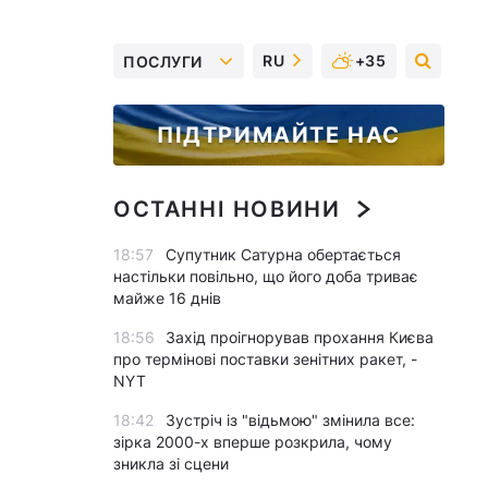
RU
+35
ПОСЛУГИ
ПІДТРИМАЙТЕ НАС
ОСТАННІ НОВИНИ
18:57
Супутник Сатурна обертається
настільки повільно, що його доба триває
майже 16 днів
18:56
Захід проігнорував прохання Києва
про термінові поставки зенітних ракет, -
NYT
18:42
Зустріч із "відьмою" змінила все:
зірка 2000-х вперше розкрила, чому
зникла зі сцени