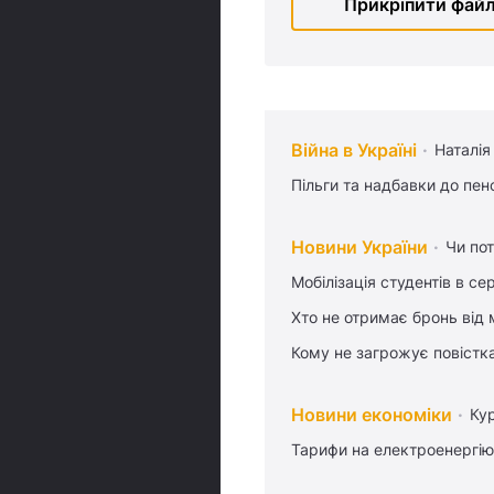
Прикріпити файл 
Війна в Україні
Наталія
Пільги та надбавки до пен
Новини України
Чи пот
Мобілізація студентів в се
Хто не отримає бронь від м
Кому не загрожує повістка
Новини економіки
Ку
Тарифи на електроенергію