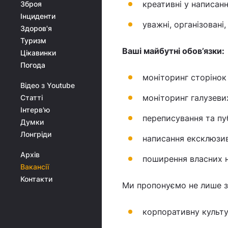
креативні у написанн
Зброя
Інциденти
уважні, організовані,
Здоров'я
Туризм
Ваші майбутні обов’язки:
Цікавинки
Погода
моніторинг сторінок
Відео з Youtube
моніторинг галузеви
Статті
Інтерв'ю
переписування та пуб
Думки
Лонгріди
написання ексклюзив
Архів
поширення власних 
Вакансії
Контакти
Ми пропонуємо не лише з
корпоративну культур