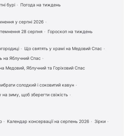
тні бурі
Погода на тиждень
17:04
Нові солдати з Північної
УНІАН
Кореї: експерт відповів, куди Росія може їх
кинути
мнення у серпні 2026
17:00
Гороскоп на 7 серпня: Овнам –
атемнення 28 серпня
Гороскоп на тиждень
стосунки, Рибам – джерело сили
17:00
7 серпня у Києві буде гроза, але
огородиці
Що святять у храмі на Медовий Спас
спека нікуди не подінеться
ь на Яблучний Спас
16:57
Через Ель-Ніньо серед тюленів
на Медовий, Яблучний та Горіховий Спас
може різко поширитися вірус сказу: у чому
причина
вибрати солодкий і соковитий кавун
16:57
Українських чоловіків позбавили
захисту в ЄС: кого тепер вважають
у на зиму, щоб зберегти свіжість
"ухилянтами"
Реклама
о
Календар консервації на серпень 2026
Зірки