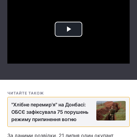
Лонгріди
Відео з Youtube
Статті
Play
Інтерв'ю
Думки
Video
Архів
Вакансії
Контакти
Послуги
ЧИТАЙТЕ ТАКОЖ
"Хлібне перемир'я" на Донбасі:
ОБСЄ зафіксувала 75 порушень
режиму припинення вогню
За даними розвідки, 21 липня один окупант