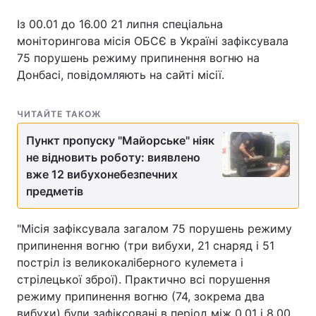
Із 00.01 до 16.00 21 липня спеціальна
моніторингова місія ОБСЄ в Україні зафіксувала
75 порушень режиму припинення вогню на
Донбасі, повідомляють на сайті місії.
ЧИТАЙТЕ ТАКОЖ
Пункт пропуску "Майорське" ніяк
не відновить роботу: виявлено
вже 12 вибухонебезпечних
предметів
"Місія зафіксувала загалом 75 порушень режиму
припинення вогню (три вибухи, 21 снаряд і 51
постріл із великокаліберного кулемета і
стрілецької зброї). Практично всі порушення
режиму припинення вогню (74, зокрема два
вибухи) були зафіксовані в період між 0.01 і 8.00