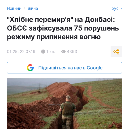
›
Новини
Війна
рус
"Хлібне перемир'я" на Донбасі:
ОБСЄ зафіксувала 75 порушень
режиму припинення вогню
01:25, 22.07.19
1 хв.
4393
Підпишіться на нас в Google