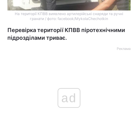
На території КПВВ виявлено артилерійські снаряди та ручні
гранати / фото: facebook/MykolaChechotkin
Перевірка території КПВВ піротехнічними
підрозділами триває.
Реклама
ad