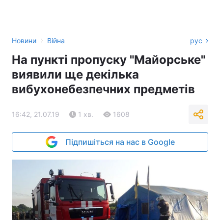
›
Новини
Війна
рус
На пункті пропуску "Майорське"
виявили ще декілька
вибухонебезпечних предметів
16:42, 21.07.19
1 хв.
1608
Підпишіться на нас в Google