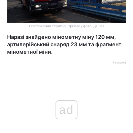
Обстеження території триває / фото: ДСНС
Наразі знайдено мінометну міну 120 мм,
артилерійський снаряд 23 мм та фрагмент
мінометної міни.
Реклама
ad