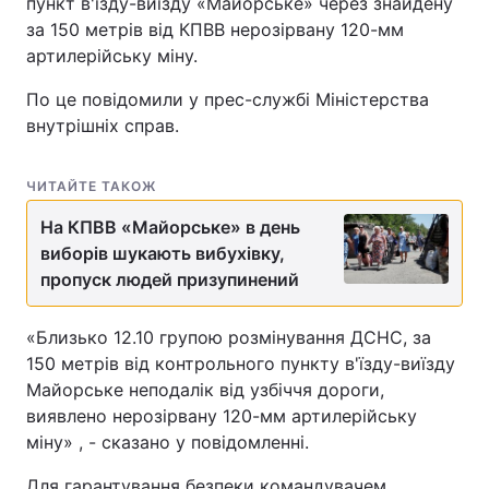
пункт в'їзду-виїзду «Майорське» через знайдену
за 150 метрів від КПВВ нерозірвану 120-мм
артилерійську міну.
По це повідомили у прес-службі Міністерства
внутрішніх справ.
ЧИТАЙТЕ ТАКОЖ
На КПВВ «Майорське» в день
виборів шукають вибухівку,
пропуск людей призупинений
«Близько 12.10 групою розмінування ДСНС, за
150 метрів від контрольного пункту в'їзду-виїзду
Майорське неподалік від узбіччя дороги,
виявлено нерозірвану 120-мм артилерійську
міну» , - сказано у повідомленні.
Для гарантування безпеки командувачем