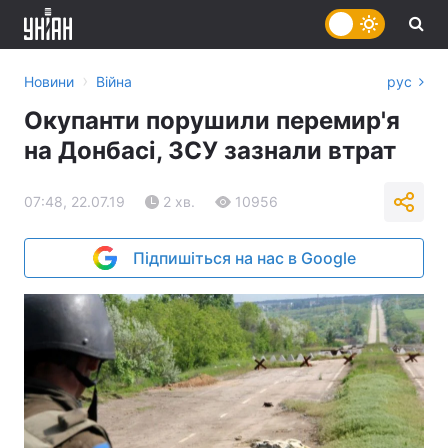
›
Новини
Війна
рус
Окупанти порушили перемир'я
на Донбасі, ЗСУ зазнали втрат
07:48, 22.07.19
2 хв.
10956
Підпишіться на нас в Google