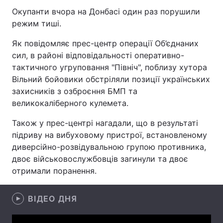
Окупанти вчора на Донбасі один раз порушили
режим тиші.
Як повідомляє прес-центр операції Об’єднаних
Головна
Війна
сил, в районі відповідальності оперативно-
Україна
Політика
тактичного угруповання "Північ", поблизу хутора
Вільний бойовики обстріляли позиції українських
Економіка
Світ
захисників з озброєння БМП та
великокаліберного кулемета.
Спорт
Наука
Також у прес-центрі нагадали, що в результаті
Техно і зв'язок
Лайт
підриву на вибуховому пристрої, встановленому
диверсійно-розвідувальною групою противника,
Зброя
Інциденти
двоє військовослужбовців загинули та двоє
отримали поранення.
Здоров'я
Туризм
Цікавинки
Погода
ВІДЕО ДНЯ
Екологія
Регіони