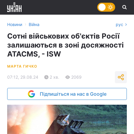
›
Новини
Війна
рус
Cотні військових об'єктів Росії
залишаються в зоні досяжності
ATACMS, - ISW
МАРТА ГИЧКО
07:12, 29.08.24
2 хв.
2069
Підпишіться на нас в Google