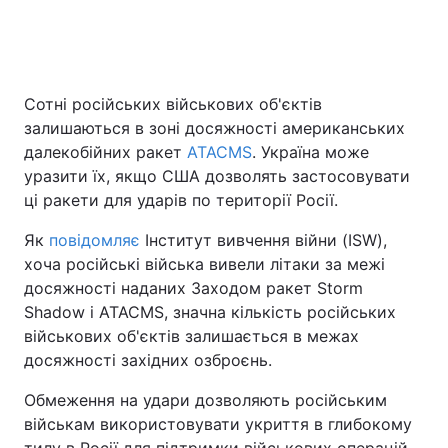
Головна
Війна
Сотні російських військових об'єктів
залишаються в зоні досяжності американських
Україна
Політика
далекобійних ракет
ATACMS
. Україна може
Економіка
Світ
уразити їх, якщо США дозволять застосовувати
ці ракети для ударів по території Росії.
Спорт
Наука
Як
повідомляє
Інститут вивчення війни (ISW),
Техно і зв'язок
Лайт
хоча російські війська вивели літаки за межі
досяжності наданих Заходом ракет Storm
Зброя
Інциденти
Shadow і ATACMS, значна кількість російських
військових об'єктів залишається в межах
Здоров'я
Туризм
досяжності західних озброєнь.
Цікавинки
Погода
Обмеження на удари дозволяють російським
військам використовувати укриття в глибокому
Екологія
Регіони