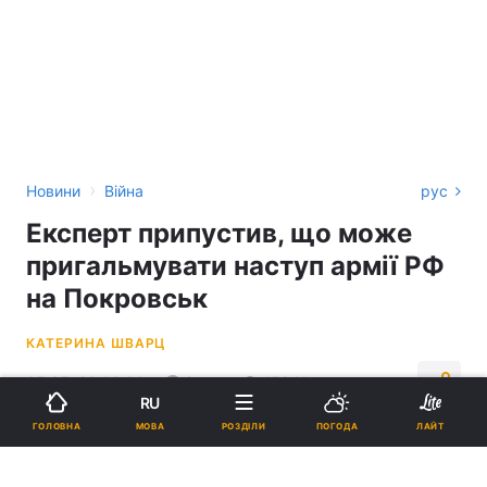
›
Новини
Війна
рус
Експерт припустив, що може
пригальмувати наступ армії РФ
на Покровськ
КАТЕРИНА ШВАРЦ
05:35, 29.08.24
2 хв.
15941
RU
МОВА
ГОЛОВНА
РОЗДІЛИ
ПОГОДА
ЛАЙТ
Підпишіться на нас в Google