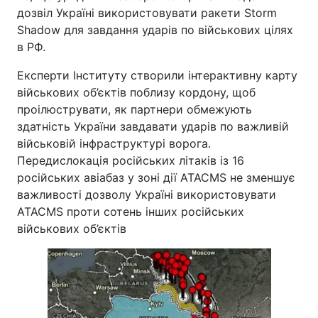
дозвіл Україні використовувати ракети Storm
Тема оформлення
Shadow для завдання ударів по військових цілях
в РФ.
Експерти Інституту створили інтерактивну карту
військових об’єктів поблизу кордону, щоб
проілюструвати, як партнери обмежують
здатність України завдавати ударів по важливій
військовій інфраструктурі ворога.
Передислокація російських літаків із 16
російських авіабаз у зоні дії ATACMS не зменшує
важливості дозволу Україні використовувати
ATACMS проти сотень інших російських
військових об’єктів