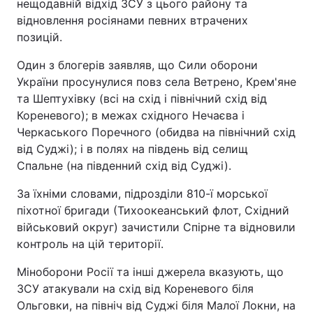
нещодавній відхід ЗСУ з цього району та
відновлення росіянами певних втрачених
позицій.
Один з блогерів заявляв, що Сили оборони
України просунулися повз села Ветрено, Крем'яне
та Шептухівку (всі на схід і північний схід від
Кореневого); в межах східного Нечаєва і
Черкаського Поречного (обидва на північний схід
від Суджі); і в полях на південь від селищ
Спальне (на південний схід від Суджі).
За їхніми словами, підрозділи 810-ї морської
піхотної бригади (Тихоокеанський флот, Східний
військовий округ) зачистили Спірне та відновили
контроль на цій території.
Міноборони Росії та інші джерела вказують, що
ЗСУ атакували на схід від Кореневого біля
Ольговки, на північ від Суджі біля Малої Локни, на