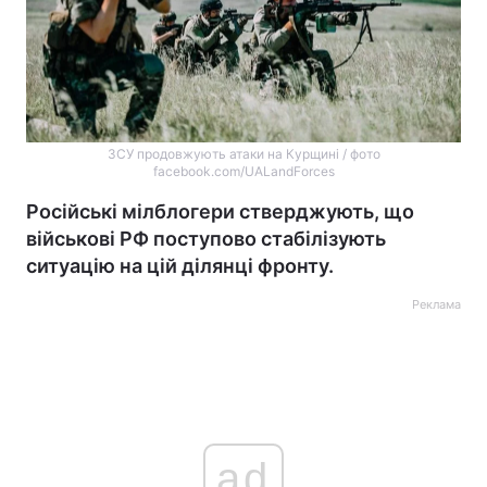
ЗСУ продовжують атаки на Курщині / фото
facebook.com/UALandForces
Російські мілблогери стверджують, що
військові РФ поступово стабілізують
ситуацію на цій ділянці фронту.
Реклама
ad