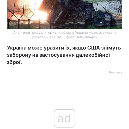
Аналітики показали, скільки об'єктів Україна може атакувати
ракетами ATACMS / фото Getty Images
Україна може уразити їх, якщо США знімуть
заборону на застосування далекобійної
зброї.
Реклама
ad