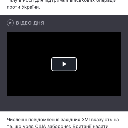
тилу в Росії для підтримки військових операцій
проти України.
Лонгріди
ВІДЕО ДНЯ
Відео з Youtube
Статті
Інтерв'ю
Думки
Архів
Вакансії
Контакти
Play
Послуги
Video
Численні повідомлення західних ЗМІ вказують на
те, що уряд США забороняє Британії надати