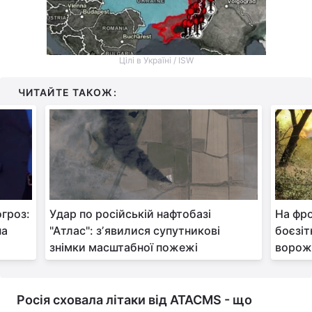
Цілі в Україні / ISW
ЧИТАЙТЕ ТАКОЖ:
огроз:
Удар по російській нафтобазі
На фро
на
"Атлас": зʼявилися супутникові
боєзіт
знімки масштабної пожежі
ворожі
Росія сховала літаки від ATACMS - що