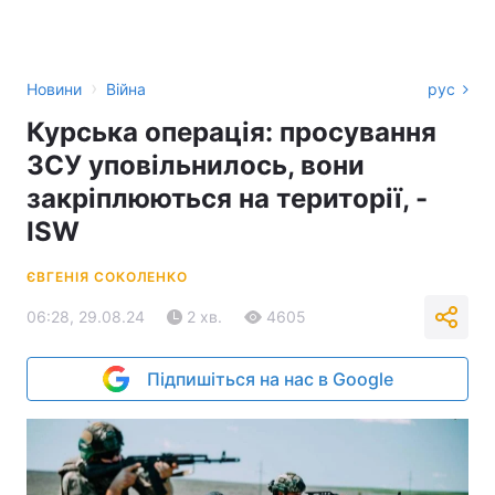
›
Новини
Війна
рус
Курська операція: просування
ЗСУ уповільнилось, вони
закріплюються на території, -
ISW
ЄВГЕНІЯ СОКОЛЕНКО
06:28, 29.08.24
2 хв.
4605
Підпишіться на нас в Google