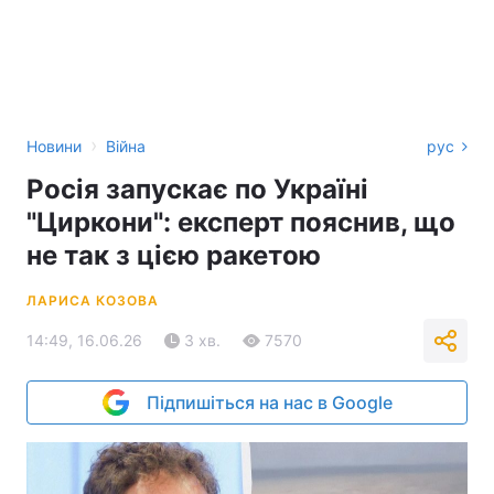
›
Новини
Війна
рус
Росія запускає по Україні
"Циркони": експерт пояснив, що
не так з цією ракетою
ЛАРИСА КОЗОВА
14:49, 16.06.26
3 хв.
7570
Підпишіться на нас в Google