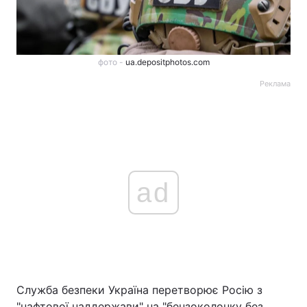
фото -
ua.depositphotos.com
Реклама
ad
Служба безпеки Україна перетворює Росію з
"нафтової наддержави" на "бензоколонку без