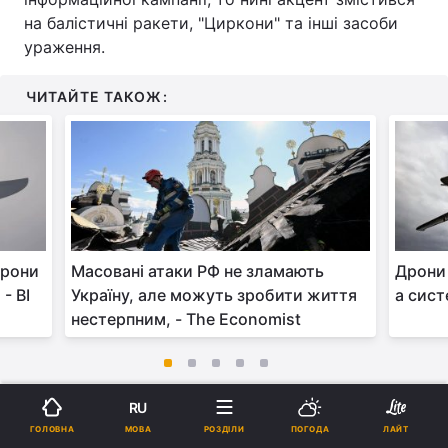
на балістичні ракети, "Циркони" та інші засоби
ураження.
ЧИТАЙТЕ ТАКОЖ:
дрони
Масовані атаки РФ не зламають
Дрони 
- BI
Україну, але можуть зробити життя
а сист
нестерпним, - The Economist
RU
Масована атака на Україну - останні новини
МОВА
ГОЛОВНА
РОЗДІЛИ
ПОГОДА
ЛАЙТ