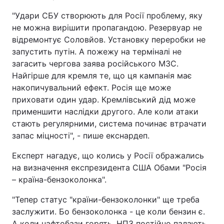
"Удари СБУ створюють для Росії проблему, яку
не можна вирішити пропагандою. Резервуар не
відремонтує Соловйов. Установку переробки не
запустить путін. А пожежу на терміналі не
загасить чергова заява російського МЗС.
Найгірше для кремля те, що ця кампанія має
накопичувальний ефект. Росія ще може
приховати один удар. Кремлівський дід може
применшити наслідки другого. Але коли атаки
стають регулярними, система починає втрачати
запас міцності", - пише екснардеп.
Експерт нагадує, що колись у Росії ображались
на визначення експрезидента США Обами "Росія
– країна-бензоколонка".
"Тепер статус "країни-бензоколонки" ще треба
заслужити. Бо бензоколонка - це коли бензин є.
А коли нафтобази горять, НПЗ постійно палають