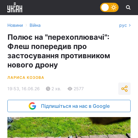
›
Новини
Війна
рус
Полює на "перехоплювачі":
Флеш попередив про
застосування противником
нового дрону
ЛАРИСА КОЗОВА
19:53, 16.06.26
2 хв.
2577
Підпишіться на нас в Google