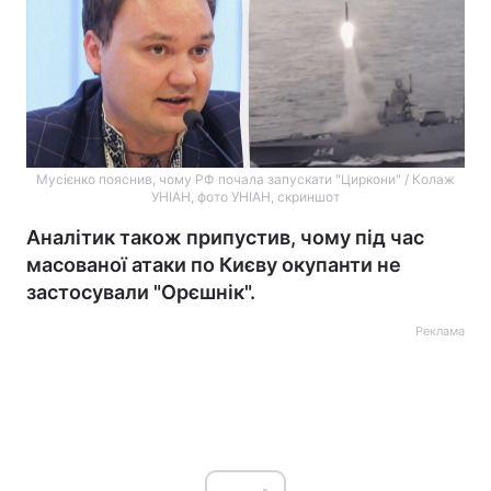
Мусієнко пояснив, чому РФ почала запускати "Циркони" / Колаж
УНІАН, фото УНІАН, скриншот
Аналітик також припустив, чому під час
масованої атаки по Києву окупанти не
застосували "Орєшнік".
Реклама