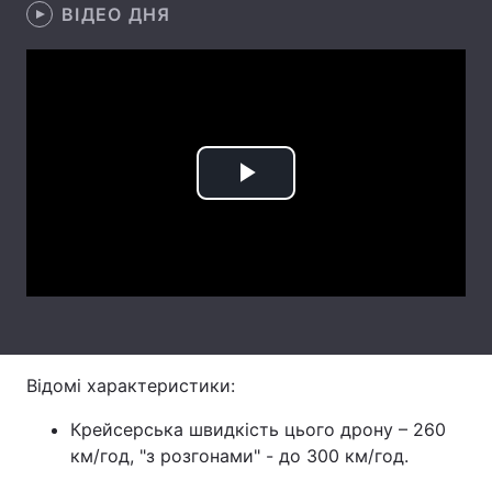
ВІДЕО ДНЯ
Лонгріди
Відео з Youtube
Статті
Інтерв'ю
Думки
Play
Архів
Вакансії
Video
Контакти
Послуги
Відомі характеристики:
Крейсерська швидкість цього дрону – 260
км/год, "з розгонами" - до 300 км/год.