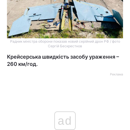
Радник міністра оборони показав новий серійний дрон РФ / фото
Сергій Бескрестнов
Крейсерська швидкість засобу ураження –
260 км/год.
Реклама
ad