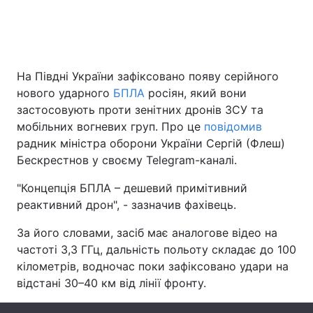
Головна
Війна
На Півдні України зафіксовано появу серійного
Україна
Політика
нового ударного
БПЛА
росіян, який вони
застосовують проти зенітних дронів ЗСУ та
Економіка
Світ
мобільних вогневих груп. Про це
повідомив
радник міністра оборони України Сергій (Флеш)
Спорт
Наука
Бескрестнов у своєму Telegram-каналі.
Техно і зв'язок
Лайт
"Концепція БПЛА – дешевий примітивний
реактивний дрон", - зазначив фахівець.
Зброя
Інциденти
За його словами, засіб має аналогове відео на
Здоров'я
Туризм
частоті 3,3 ГГц, дальність польоту складає до 100
кілометрів, водночас поки зафіксовано удари на
Цікавинки
Погода
відстані 30–40 км від лінії фронту.
Екологія
Регіони