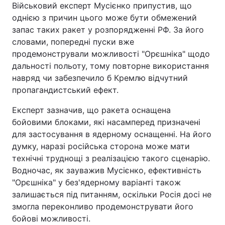
Військовий експерт Мусієнко припустив, що
однією з причин цього може бути обмежений
запас таких ракет у розпорядженні РФ. За його
словами, попередні пуски вже
продемонстрували можливості "Орєшніка" щодо
дальності польоту, тому повторне використання
навряд чи забезпечило б Кремлю відчутний
пропагандистський ефект.
Експерт зазначив, що ракета оснащена
бойовими блоками, які насамперед призначені
для застосування в ядерному оснащенні. На його
думку, наразі російська сторона може мати
технічні труднощі з реалізацією такого сценарію.
Водночас, як зауважив Мусієнко, ефективність
"Орєшніка" у без'ядерному варіанті також
залишається під питанням, оскільки Росія досі не
змогла переконливо продемонструвати його
бойові можливості.