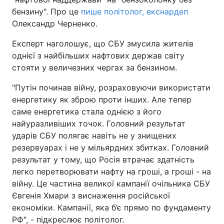
бензину". Про це
пише політолог, екснардеп
Олександр Черненко.
Експерт наголошує, що СБУ змусила жителів
однієї з найбільших нафтових держав світу
стояти у величезних чергах за бензином.
"Путін починав війну, розраховуючи використати
енергетику як зброю проти інших. Але тепер
саме енергетика стала однією з його
найуразливіших точок. Головний результат
ударів СБУ полягає навіть не у знищених
резервуарах і не у мільярдних збитках. Головний
результат у тому, що Росія втрачає здатність
легко перетворювати нафту на гроші, а гроші - на
війну. Це частина великої кампанії очільника СБУ
Євгенія Хмари з виснаження російської
економіки. Кампанії, яка б’є прямо по фундаменту
РФ", - підкреслює політолог.