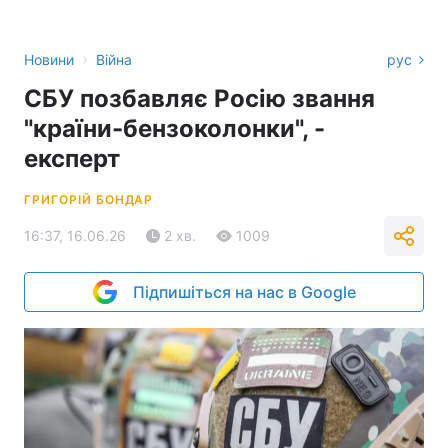
›
Новини
Війна
рус
СБУ позбавляє Росію звання
"країни-бензоколонки", -
експерт
ГРИГОРІЙ БОНДАР
16:37, 16.06.26
2 хв.
1009
Підпишіться на нас в Google