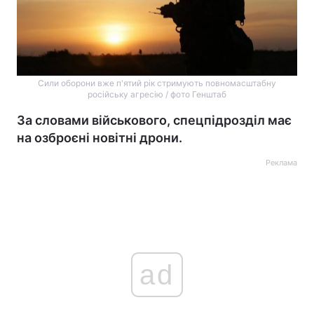
Сили оборони вже п'ятий рік стримують повномасштабну
російську агресію / фото Генштаб
За словами військового, спецпідрозділ має
на озброєні новітні дрони.
Реклама
ad