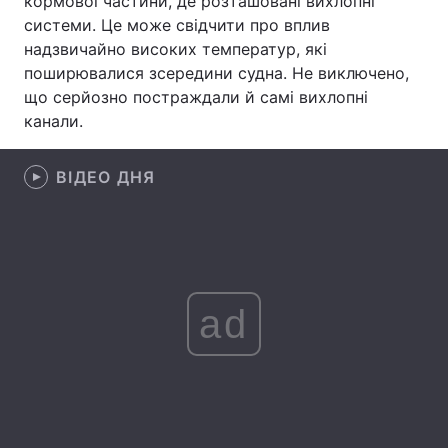
кормової частини, де розташовані вихлопні
системи. Це може свідчити про вплив
Лонгріди
надзвичайно високих температур, які
поширювалися зсередини судна. Не виключено,
Відео з Youtube
Статті
що серйозно постраждали й самі вихлопні
канали.
Інтерв'ю
Думки
ВІДЕО ДНЯ
Архів
Вакансії
Контакти
Послуги
ad