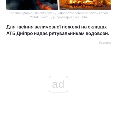
Росіяни вдарили по складах у Дніпропетровській області / колаж
УНІАН, фото - Дніпропетровська ОВА
Для гасіння величезної пожежі на складах
АТБ Дніпро надає рятувальникам водовози.
Реклама
ad