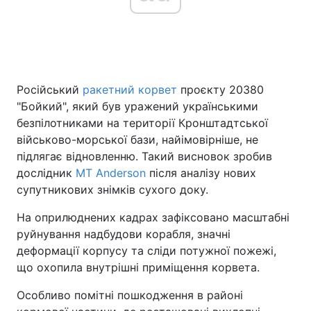
Головна
Війна
Російський
ракетний корвет
проєкту 20380
Україна
Політика
"Бойкий", який був уражений українськими
Економіка
Світ
безпілотниками на території Кронштадтської
військово-морської бази, найімовірніше, не
Спорт
Наука
підлягає відновленню. Такий висновок зробив
дослідник
MT Anderson
після аналізу нових
Техно і зв'язок
Лайт
супутникових знімків сухого доку.
Зброя
Інциденти
На оприлюднених кадрах зафіксовано масштабні
руйнування надбудови корабля, значні
Здоров'я
Туризм
деформації корпусу та сліди потужної пожежі,
що охопила внутрішні приміщення корвета.
Цікавинки
Погода
Особливо помітні пошкодження в районі
Екологія
Регіони