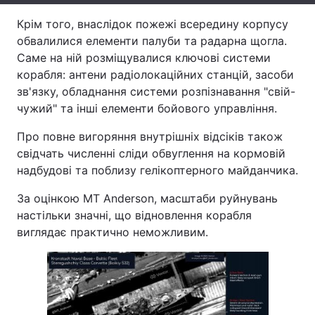
Крім того, внаслідок пожежі всередину корпусу
Тема оформлення
обвалилися елементи палуби та радарна щогла.
Саме на ній розміщувалися ключові системи
корабля: антени радіолокаційних станцій, засоби
зв'язку, обладнання системи розпізнавання "свій-
чужий" та інші елементи бойового управління.
Про повне вигоряння внутрішніх відсіків також
свідчать численні сліди обвуглення на кормовій
надбудові та поблизу гелікоптерного майданчика.
За оцінкою MT Anderson, масштаби руйнувань
настільки значні, що відновлення корабля
виглядає практично неможливим.