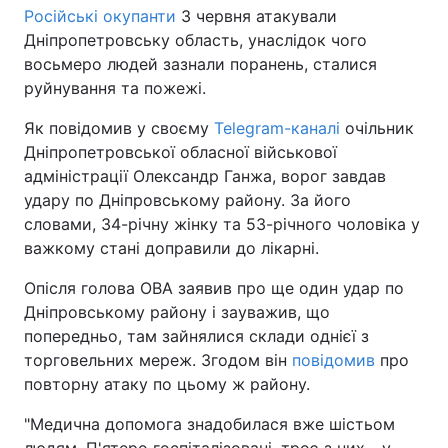
Російські окупанти
3 червня атакували
Дніпропетровську область, унаслідок чого
восьмеро людей зазнали поранень, сталися
руйнування та пожежі.
Як повідомив у своєму
Telegram-каналі
очільник
Дніпропетровської обласної військової
адміністрації Олександр Ганжа, ворог завдав
удару по Дніпровському району. За його
словами, 34-річну жінку та 53-річного чоловіка у
важкому стані доправили до лікарні.
Опісля голова ОВА заявив про ще один удар по
Дніпровському району і зауважив, що
попередньо, там зайнялися склади однієї з
торговельних мереж. Згодом він
повідомив
про
повторну атаку по цьому ж району.
"Медична допомога знадобилася вже шістьом
людям. П'ятеро госпіталізовані, троє з них - у