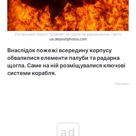
Російський корвет "Бойкий" не підлягає відновленню / фото
ua.depositphotos.com
Внаслідок пожежі всередину корпусу
обвалилися елементи палуби та радарна
щогла. Саме на ній розміщувалися ключові
системи корабля.
Реклама
ad