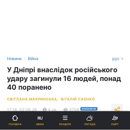
›
Новини
Війна
рус
У Дніпрі внаслідок російського
удару загинули 16 людей, понад
40 поранено
СВІТЛАНА МАКРИНСЬКА,
ВІТАЛІЙ САЄНКО
17:18, 02.06.26
4 хв.
3706
ОНОВЛЕНО
RU
МОВА
ГОЛОВНА
РОЗДІЛИ
ПОГОДА
ЛАЙТ
Підпишіться на нас в Google