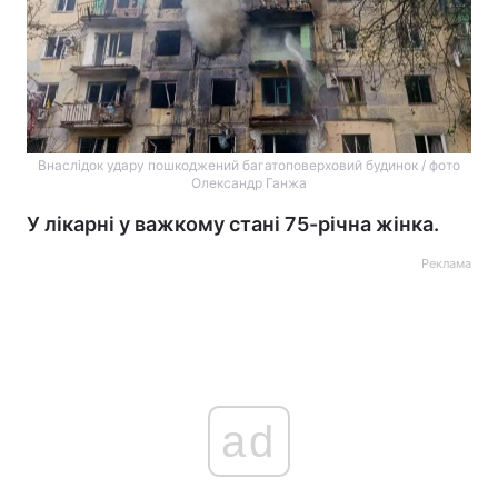
Внаслідок удару пошкоджений багатоповерховий будинок / фото
Олександр Ганжа
У лікарні у важкому стані 75-річна жінка.
Реклама
ad