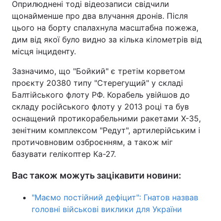
Оприлюднені тоді відеозаписи свідчили
щонайменше про два влучання дронів. Після
цього на борту спалахнула масштабна пожежа,
дим від якої було видно за кілька кілометрів від
місця інциденту.
Зазначимо, що "Бойкий" є третім корветом
проєкту 20380 типу "Стерегущий" у складі
Балтійського флоту РФ. Корабель увійшов до
складу російського флоту у 2013 році та був
оснащений протикорабельними ракетами Х-35,
зенітним комплексом "Редут", артилерійським і
протичовновим озброєнням, а також міг
базувати гелікоптер Ка-27.
Вас також можуть зацікавити новини:
"Маємо постійний дефіцит": Гнатов назвав
головні військові виклики для України