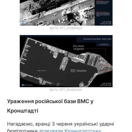
фото: MT_Anderson
фото: MT_Anderson
Ураження російської бази ВМС у
Кронштадті
Нагадаємо, вранці 3 червня українські ударні
безпілотники
атакували Кронштадтську