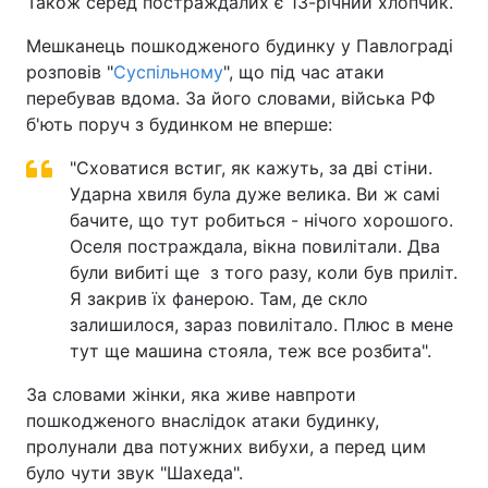
Також серед постраждалих є 13-річний хлопчик.
Мешканець пошкодженого будинку у Павлограді
розповів "
Суспільному
", що під час атаки
перебував вдома. За його словами, війська РФ
б'ють поруч з будинком не вперше:
"Сховатися встиг, як кажуть, за дві стіни.
Ударна хвиля була дуже велика. Ви ж самі
бачите, що тут робиться - нічого хорошого.
Оселя постраждала, вікна повилітали. Два
були вибиті ще з того разу, коли був приліт.
Я закрив їх фанерою. Там, де скло
залишилося, зараз повилітало. Плюс в мене
тут ще машина стояла, теж все розбита".
За словами жінки, яка живе навпроти
пошкодженого внаслідок атаки будинку,
пролунали два потужних вибухи, а перед цим
було чути звук "Шахеда".