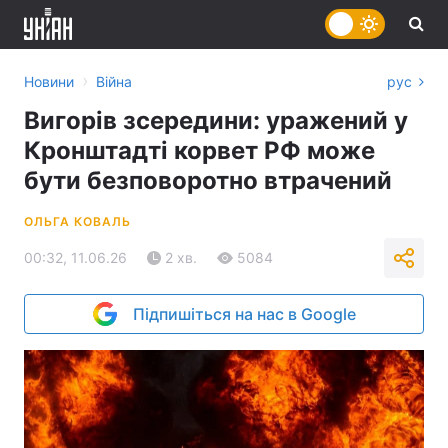
›
Новини
Війна
рус
Вигорів зсередини: уражений у
Кронштадті корвет РФ може
бути безповоротно втрачений
ОЛЬГА КОВАЛЬ
00:32, 11.06.26
2 хв.
5084
Підпишіться на нас в Google