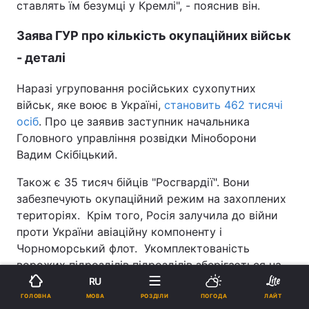
ставлять їм безумці у Кремлі", - пояснив він.
Заява ГУР про кількість окупаційних військ
- деталі
Наразі угруповання російських сухопутних
військ, яке воює в Україні,
становить 462 тисячі
осіб
. Про це заявив заступник начальника
Головного управління розвідки Міноборони
Вадим Скібіцький.
Також є 35 тисяч бійців "Росгвардії". Вони
забезпечують окупаційний режим на захоплених
територіях. Крім того, Росія залучила до війни
проти України авіаційну компоненту і
Чорноморський флот. Укомплектованість
ворожих підрозділів підрозділів зберігається на
рівні 92-95%, додав Скібіцький.
RU
Реклама
МОВА
ГОЛОВНА
РОЗДІЛИ
ПОГОДА
ЛАЙТ