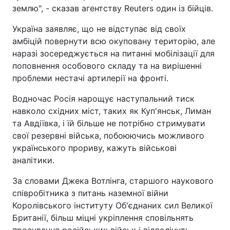
землю", - сказав агентству Reuters один із бійців.
Україна заявляє, що не відступає від своїх
амбіцій повернути всю окуповану територію, але
наразі зосереджується на питанні мобілізації для
поповнення особового складу та на вирішенні
проблеми нестачі артилерії на фронті.
Водночас Росія нарощує наступальний тиск
навколо східних міст, таких як Куп'янськ, Лиман
та Авдіївка, і їй більше не потрібно стримувати
свої резервні війська, побоюючись можливого
українського прориву, кажуть військові
аналітики.
За словами Джека Вотлінга, старшого наукового
співробітника з питань наземної війни
Королівського інституту Об'єднаних сил Великої
Британії, більш міцні укріплення сповільнять
просування російських військ і відволічуть