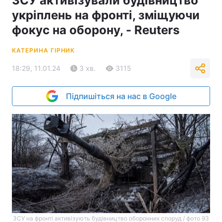
ЗСУ активізували будівництво
укріплень на фронті, зміщуючи
фокус на оборону, - Reuters
КАТЕРИНА ГІРНИК
18:29, 11.01.24
3 хв.
3115
Підпишіться на нас в Google
ЗСУ на фронті активізують будівництво оборонних споруд / фото 93