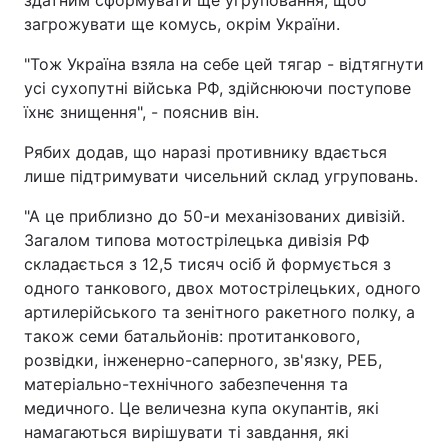
здатним сформувати ще угруповання, щоб
загрожувати ще комусь, окрім України.
"Тож Україна взяла на себе цей тягар - відтягнути
усі сухопутні війська РФ, здійснюючи поступове
їхнє знищення", - пояснив він.
Рябих додав, що наразі противнику вдається
лише підтримувати чисельний склад угруповань.
"А це приблизно до 50-и механізованих дивізій.
Загалом типова мотострілецька дивізія РФ
складається з 12,5 тисяч осіб й формується з
одного танкового, двох мотострілецьких, одного
артилерійського та зенітного ракетного полку, а
також семи батальйонів: протитанкового,
розвідки, інженерно-саперного, зв'язку, РЕБ,
матеріально-технічного забезпечення та
медичного. Це величезна купа окупантів, які
намагаються вирішувати ті завдання, які