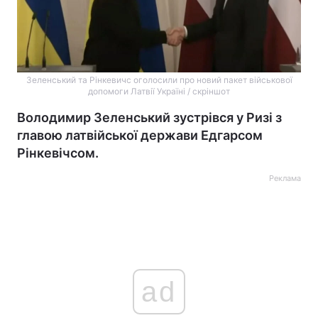
Зеленський та Рінкевичс оголосили про новий пакет військової
допомоги Латвії Україні / скріншот
Володимир Зеленський зустрівся у Ризі з
главою латвійської держави Едгарсом
Рінкевічсом.
Реклама
ad