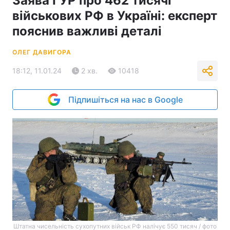
Заява ГУР про 462 тисячі
військових РФ в Україні: експерт
пояснив важливі деталі
ОЛЕГ ДАВИГОРА
18:12, 11.01.24
2 хв.
10418
Підпишіться на нас в Google
Штатна чисельність сухопутних військ РФ налічує 550 тисяч / фото