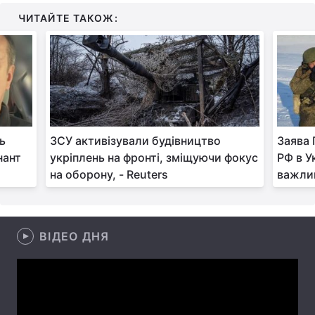
ЧИТАЙТЕ ТАКОЖ:
Лонгріди
Відео з Youtube
Статті
Інтерв'ю
Думки
Архів
Вакансії
ть
ЗСУ активізували будівництво
Заява 
нант
укріплень на фронті, зміщуючи фокус
РФ в У
Контакти
на оборону, - Reuters
важлив
Послуги
ВІДЕО ДНЯ