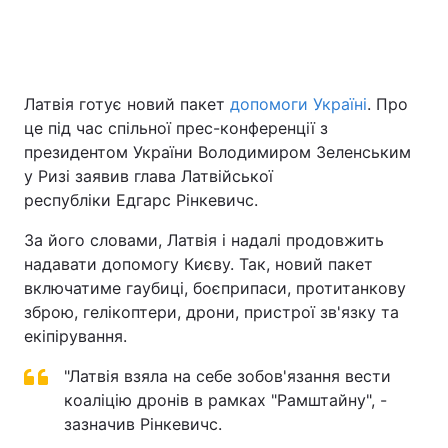
Головна
Війна
Латвія готує новий пакет
допомоги Україні
. Про
це під час спільної прес-конференції з
Україна
Політика
президентом України Володимиром Зеленським
Економіка
Світ
у Ризі заявив глава Латвійської
республіки Едгарс Рінкевичс.
Спорт
Наука
За його словами, Латвія і надалі продовжить
Техно і зв'язок
Лайт
надавати допомогу Києву. Так, новий пакет
включатиме гаубиці, боєприпаси, протитанкову
Зброя
Інциденти
зброю, гелікоптери, дрони, пристрої зв'язку та
екіпірування.
Здоров'я
Туризм
"Латвія взяла на себе зобов'язання вести
Цікавинки
Погода
коаліцію дронів в рамках "Рамштайну", -
зазначив Рінкевичс.
Екологія
Регіони