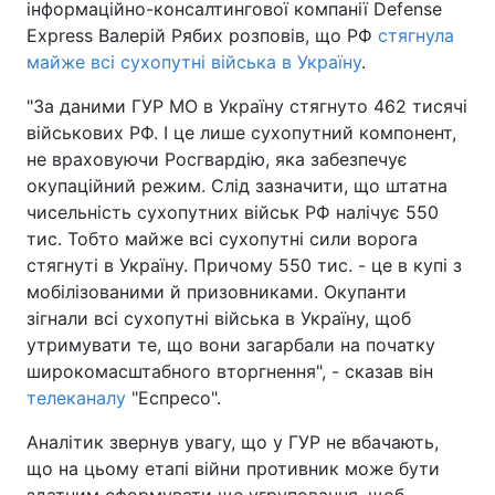
інформаційно-консалтингової компанії Defense
Express Валерій Рябих розповів, що РФ
стягнула
майже всі сухопутні війська в Україну
.
"За даними ГУР МО в Україну стягнуто 462 тисячі
військових РФ. І це лише сухопутний компонент,
не враховуючи Росгвардію, яка забезпечує
окупаційний режим. Слід зазначити, що штатна
чисельність сухопутних військ РФ налічує 550
тис. Тобто майже всі сухопутні сили ворога
стягнуті в Україну. Причому 550 тис. - це в купі з
мобілізованими й призовниками. Окупанти
зігнали всі сухопутні війська в Україну, щоб
утримувати те, що вони загарбали на початку
широкомасштабного вторгнення", - сказав він
телеканалу
"Еспресо".
Аналітик звернув увагу, що у ГУР не вбачають,
що на цьому етапі війни противник може бути