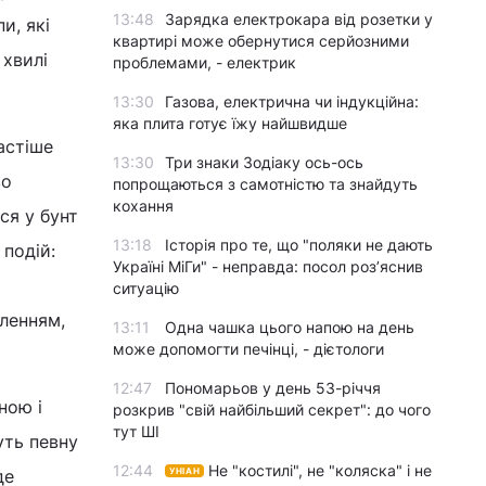
13:48
Зарядка електрокара від розетки у
и, які
квартирі може обернутися серйозними
 хвилі
проблемами, - електрик
13:30
Газова, електрична чи індукційна:
яка плита готує їжу найшвидше
астіше
13:30
Три знаки Зодіаку ось-ось
во
попрощаються з самотністю та знайдуть
кохання
ся у бунт
13:18
Історія про те, що "поляки не дають
 подій:
Україні МіГи" - неправда: посол роз’яснив
ситуацію
еленням,
13:11
Одна чашка цього напою на день
може допомогти печінці, - дієтологи
12:47
Пономарьов у день 53-річчя
ною і
розкрив "свій найбільший секрет": до чого
тут ШІ
уть певну
12:44
Не "костилі", не "коляска" і не
де
УНІАН