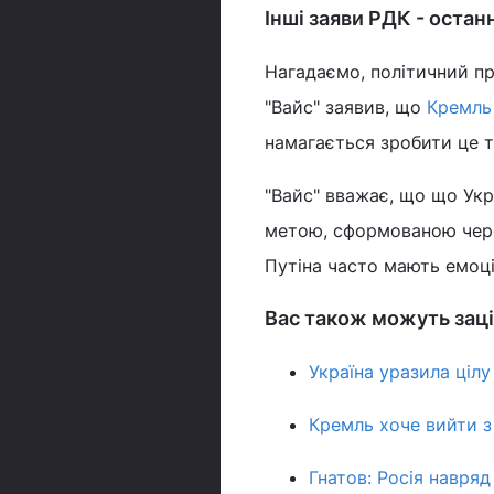
Інші заяви РДК - остан
Нагадаємо, політичний п
"Вайс" заявив, що
Кремль
намагається зробити це т
"Вайс" вважає, що що Укр
метою, сформованою через
Путіна часто мають емоц
Вас також можуть заці
Україна уразила цілу
Кремль хоче вийти з 
Гнатов: Росія навря