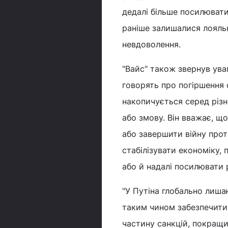
дедалі більше посилювати 
раніше залишалися лояльн
невдоволення.
"Вайс" також звернув уваг
говорять про погіршення 
накопичується серед різн
або змову. Він вважає, щ
або завершити війну прот
стабілізувати економіку,
або й надалі посилювати 
"У Путіна глобально лишаю
таким чином забезпечити 
частину санкцій, покращи