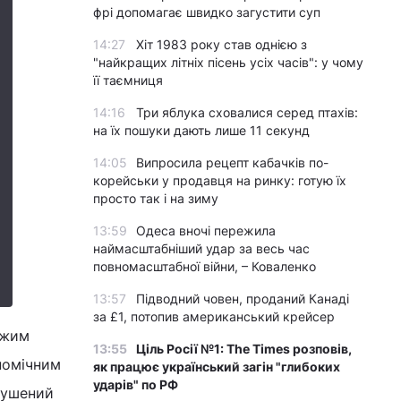
фрі допомагає швидко загустити суп
14:27
Хіт 1983 року став однією з
"найкращих літніх пісень усіх часів": у чому
її таємниця
14:16
Три яблука сховалися серед птахів:
на їх пошуки дають лише 11 секунд
14:05
Випросила рецепт кабачків по-
корейськи у продавця на ринку: готую їх
просто так і на зиму
13:59
Одеса вночі пережила
наймасштабніший удар за весь час
повномасштабної війни, – Коваленко
13:57
Підводний човен, проданий Канаді
за £1, потопив американський крейсер
ежим
13:55
Ціль Росії №1: The Times розповів,
номічним
як працює український загін "глибоких
ударів" по РФ
мушений