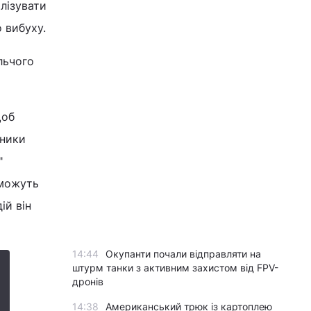
ілізувати
 вибуху.
льчого
щоб
вники
"
 можуть
ій він
14:44
Окупанти почали відправляти на
штурм танки з активним захистом від FPV-
дронів
14:38
Американський трюк із картоплею