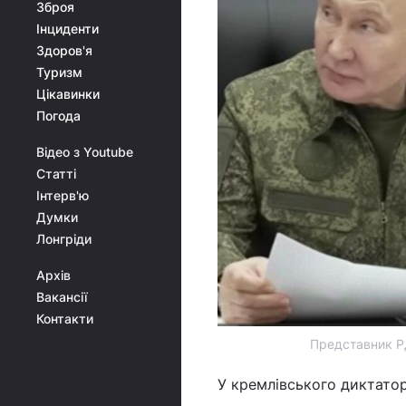
Зброя
Інциденти
Здоров'я
Туризм
Цікавинки
Погода
Відео з Youtube
Статті
Інтерв'ю
Думки
Лонгріди
Архів
Вакансії
Контакти
Представник РД
У кремлівського диктато