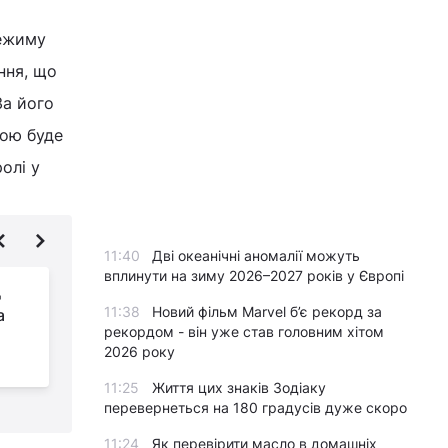
режиму
ння, що
За його
ною буде
олі у
11:40
Дві океанічні аномалії можуть
вплинути на зиму 2026–2027 років у Європі
д
Дрони атакували
11:38
Новий фільм Marvel б’є рекорд за
а
Рязань, горить один із
рекордом - він уже став головним хітом
найбільших
2026 року
російських НПЗ (відео)
11:25
Життя цих знаків Зодіаку
перевернеться на 180 градусів дуже скоро
11:24
Як перевірити масло в домашніх