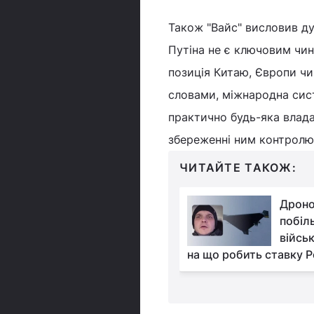
Також "Вайс" висловив д
Путіна не є ключовим чи
позиція Китаю, Європи чи
словами, міжнародна сис
практично будь-яка влада 
збереженні ним контролю
ЧИТАЙТЕ ТАКОЖ:
Росія намагається
Дроно
повернути Трампа до
побіл
угоди щодо України
війсь
ч армії РФ, – експерт
на що робить ставку Р