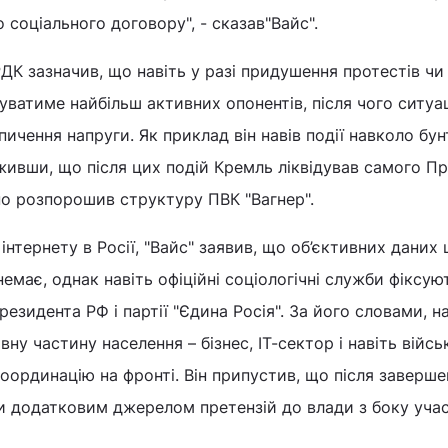
 соціального договору", - сказав"Вайс".
К зазначив, що навіть у разі придушення протестів чи
ватиме найбільш активних опонентів, після чого ситуац
ичення напруги. Як приклад він навів події навколо бун
ивши, що після цих подій Кремль ліквідував самого П
но розпорошив структуру ПВК "Вагнер".
інтернету в Росії, "Вайс" заявив, що об’єктивних даних
емає, однак навіть офіційні соціологічні служби фіксую
резидента РФ і партії "Єдина Росія". За його словами, н
у частину населення – бізнес, ІТ-сектор і навіть війсь
координацію на фронті. Він припустив, що після заверше
и додатковим джерелом претензій до влади з боку учас