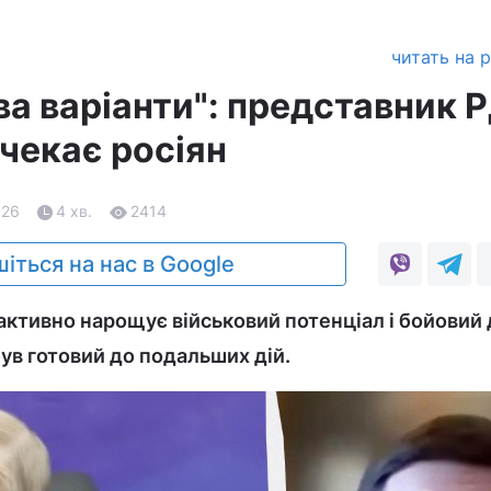
читать на 
ва варіанти": представник 
чекає росіян
.26
4 хв.
2414
іться на нас в Google
ктивно нарощує військовий потенціал і бойовий 
був готовий до подальших дій.