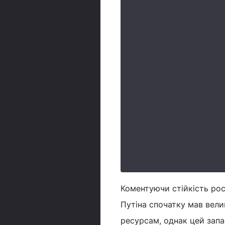
Коментуючи стійкість ро
Путіна спочатку мав вели
ресурсам, однак цей зап