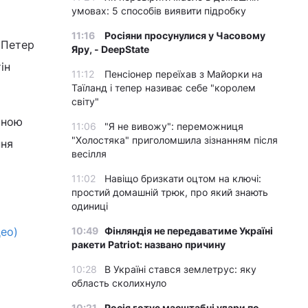
умовах: 5 способів виявити підробку
11:16
Росіяни просунулися у Часовому
 Петер
Яру, - DeepState
ін
11:12
Пенсіонер переїхав з Майорки на
Таїланд і тепер називає себе "королем
світу"
ьною
11:06
"Я не вивожу": переможниця
"Холостяка" приголомшила зізнанням після
ння
весілля
11:02
Навіщо бризкати оцтом на ключі:
простий домашній трюк, про який знають
одиниці
део)
10:49
Фінляндія не передаватиме Україні
ракети Patriot: названо причину
10:28
В Україні стався землетрус: яку
область сколихнуло
10:21
Росія готує масштабні удари по