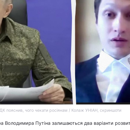
К пояснив, чого чекати росіянам / Колаж УНІАН, скриншоти
ра Володимира Путіна залишаються два варіанти розвит