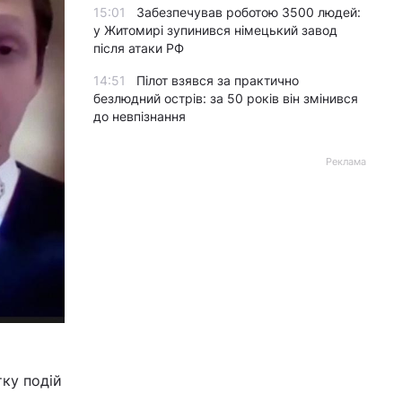
15:01
Забезпечував роботою 3500 людей:
у Житомирі зупинився німецький завод
після атаки РФ
14:51
Пілот взявся за практично
безлюдний острів: за 50 років він змінився
до невпізнання
Реклама
ку подій