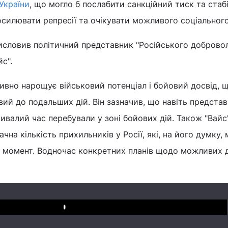
України
, що могло б послабити санкційний тиск та стаб
посилювати репресії та очікувати можливого соціального
висловив політичний представник "Російського доброво
с".
ивно нарощує військовий потенціал і бойовий досвід, 
овий до подальших дій. Він зазначив, що навіть предста
ивалий час перебували у зоні бойових дій. Також "Вайс
чна кількість прихильників у Росії, які, на його думку,
 момент. Водночас конкретних планів щодо можливих д
Play