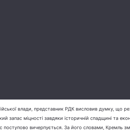
сійської влади, представник РДК висловив думку, що р
кий запас міцності завдяки історичній спадщині та еко
ас поступово вичерпується. За його словами, Кремль з