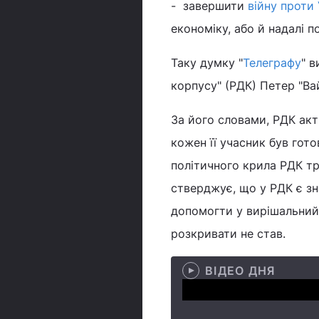
- завершити
війну проти 
економіку, або й надалі 
Таку думку "
Телеграфу
" 
корпусу" (РДК) Петер "Вай
За його словами, РДК акт
кожен її учасник був гот
політичного крила РДК тр
стверджує, що у РДК є зна
допомогти у вирішальний
розкривати не став.
ВІДЕО ДНЯ