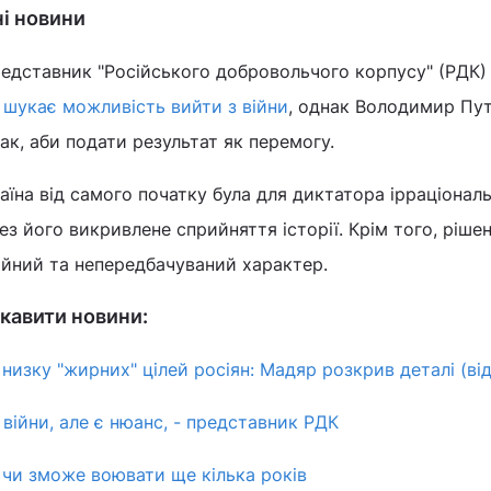
ні новини
редставник "Російського добровольчого корпусу" (РДК)
 шукає можливість вийти з війни
, однак Володимир Пут
ак, аби подати результат як перемогу.
аїна від самого початку була для диктатора ірраціонал
 його викривлене сприйняття історії. Крім того, ріше
ійний та непередбачуваний характер.
кавити новини:
 низку "жирних" цілей росіян: Мадяр розкрив деталі (ві
війни, але є нюанс, - представник РДК
д чи зможе воювати ще кілька років