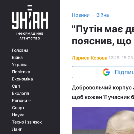
›
Новини
Війна
"Путін має д
ІНФОРМАЦІЙНЕ
пояснив, що 
АГЕНТСТВО
Головна
Лариса Козова
Війна
12:26, 15.05
Україна
Підпиш
Політика
Економіка
Світ
Добровольчий корпус а
Екологія
щоб кожен її учасник 
Регіони
Спорт
Наука
Техно і зв'язок
Лайт