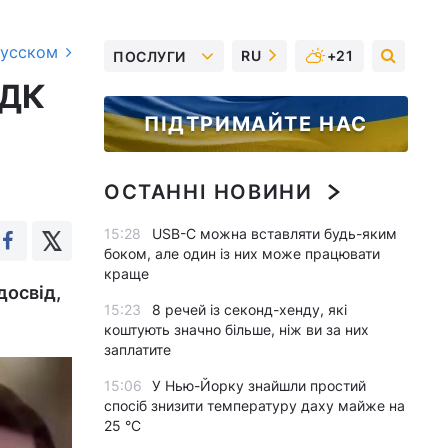
русском
RU
+21
ПОСЛУГИ
РДК
ПІДТРИМАЙТЕ НАС
ОСТАННІ НОВИНИ
15:28
USB-C можна вставляти будь-яким
боком, але один із них може працювати
краще
досвід,
15:23
8 речей із секонд-хенду, які
коштують значно більше, ніж ви за них
заплатите
15:06
У Нью-Йорку знайшли простий
спосіб знизити температуру даху майже на
25 °C