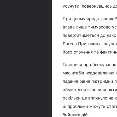
усунути, повернувшись до
При цьому представник РД
влада лише тимчасово усу
повертатиметься до накоп
Євгена Пригожина, зауваж
його оточення та фактич
Говорячи про блокування 
масштабів невдоволення н
падіння рівня підтримки п
обмеження зачепили активн
оскільки це вплинуло на 
ці проблеми можуть стат
бойових дій.