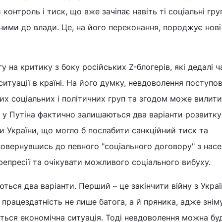
контроль і тиск, що вже зачіпає навіть ті соціальні груп
ими до влади. Це, на його переконання, породжує нові
у на критику з боку російських Z-блогерів, які дедалі ч
ситуації в країні. На його думку, невдоволення поступо
их соціальних і політичних груп та згодом може вилити
о у Путіна фактично залишаються два варіанти розвитку
и України, що могло б послабити санкційний тиск та
 повернувшись до певного "соціального договору" з нас
репресії та очікувати можливого соціального вибуху.
ться два варіанти. Перший – це закінчити війну з Украї
працездатність не лише батога, а й пряника, адже знім
ться економічна ситуація. Тоді невдоволення можна бу