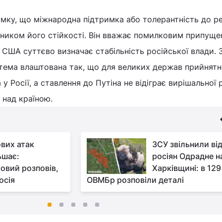
умку, що міжнародна підтримка або толерантність до 
нником його стійкості. Він вважає помилковим припуще
 США суттєво визначає стабільність російської влади. 
тема влаштована так, що для великих держав прийнят
у Росії, а ставлення до Путіна не відіграє вирішальної р
 над країною.
вих атак
ЗСУ звільнили ві
ьшає:
росіян Одрадне н
ковий розповів,
Харківщині: в 129
осія
ОВМБр розповіли деталі