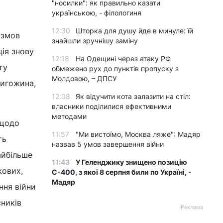
"носилки": як правильно казати
українською, - філологиня
12:30
Шторка для душу йде в минуле: їй
 змов
знайшли зручнішу заміну
ія знову
12:18
На Одещині через атаку РФ
ту
обмежено рух до пунктів пропуску з
Молдовою, – ДПСУ
ригожина,
12:08
Як відучити кота залазити на стіл:
власники поділилися ефективними
методами
 щодо
11:57
"Ми вистоїмо, Москва ляже": Мадяр
ть
назвав 5 умов завершення війни
айбільше
11:43
У Геленджику знищено позицію
кових,
С-400, з якої 8 серпня били по Україні, -
Мадяр
ння війни
ників
Реклама