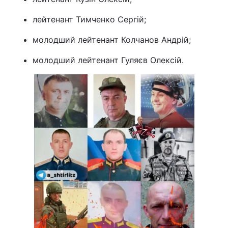
Лонгріди
лейтенант Тимченко Сергій;
молодший лейтенант Колчанов Андрій;
Відео з Youtube
Статті
молодший лейтенант Гуляєв Олексій.
Інтерв'ю
Думки
Архів
Вакансії
Контакти
Послуги