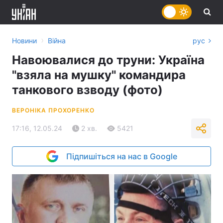
›
Новини
Війна
рус
Навоювалися до труни: Україна
"взяла на мушку" командира
танкового взводу (фото)
ВЕРОНІКА ПРОХОРЕНКО
17:16, 12.05.24
2 хв.
5421
Підпишіться на нас в Google