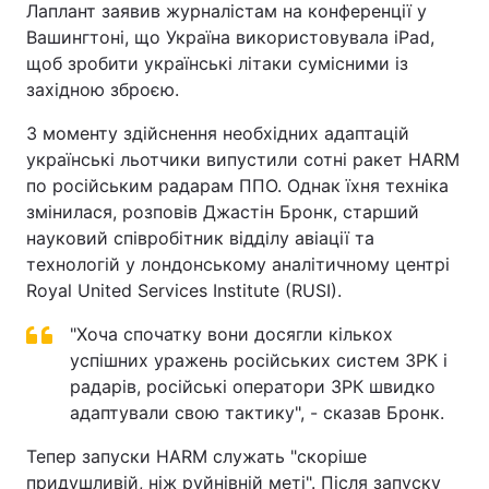
Лаплант заявив журналістам на конференції у
Вашингтоні, що Україна використовувала iPad,
щоб зробити українські літаки сумісними із
західною зброєю.
З моменту здійснення необхідних адаптацій
українські льотчики випустили сотні ракет HARM
по російським радарам ППО. Однак їхня техніка
змінилася, розповів Джастін Бронк, старший
науковий співробітник відділу авіації та
технологій у лондонському аналітичному центрі
Royal United Services Institute (RUSI).
"Хоча спочатку вони досягли кількох
успішних уражень російських систем ЗРК і
радарів, російські оператори ЗРК швидко
адаптували свою тактику", - сказав Бронк.
Тепер запуски HARM служать "скоріше
придушливій, ніж руйнівній меті". Після запуску