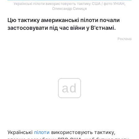
Українські пілоти використовують тактику США / фото УНІАН,
Олександр Синиця
Цю тактику американські пілоти почали
застосовувати під час війни у В'єтнамі.
Реклама
ad
Українські
пілоти
використовують тактику,