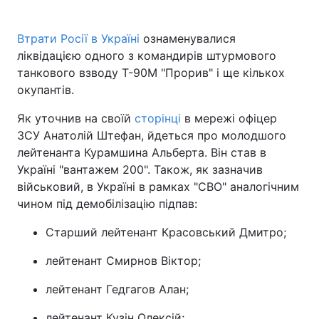
Втрати Росії в Україні
ознаменувалися
ліквідацією одного з командирів штурмового
Головна
Війна
танкового взводу Т-90М "Прорив" і ще кількох
окупантів.
Україна
Політика
Як уточнив на своїй
сторінці
в мережі офіцер
Економіка
Світ
ЗСУ Анатолій Штефан, йдеться про молодшого
лейтенанта Курамшина Альберта. Він став в
Спорт
Наука
Україні "вантажем 200". Також, як зазначив
військовий, в Україні в рамках "СВО" аналогічним
Техно і зв'язок
Лайт
чином під демобілізацію підпав:
Зброя
Інциденти
Старший лейтенант Красовський Дмитро;
Здоров'я
Туризм
лейтенант Смирнов Віктор;
Цікавинки
Погода
лейтенант Гедгагов Алан;
Екологія
Регіони
лейтенант Кузін Олексій;