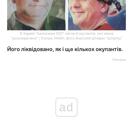
В Україні "вантажем 200" лягли 8 окупантів, їхні імена
"розсекречено" / Колаж УНІАН, фото Анатолій Штефан "Штірліц"
Його ліквідовано, як і ще кількох окупантів.
Реклама
ad