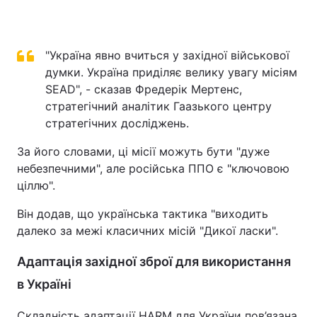
"Україна явно вчиться у західної військової
думки. Україна приділяє велику увагу місіям
SEAD", - сказав Фредерік Мертенс,
стратегічний аналітик Гаазького центру
стратегічних досліджень.
За його словами, ці місії можуть бути "дуже
небезпечними", але російська ППО є "ключовою
ціллю".
Він додав, що українська тактика "виходить
далеко за межі класичних місій "Дикої ласки".
Адаптація західної зброї для використання
в Україні
Складність адаптації HARM для України пов’язана