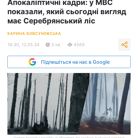
Апокаліптичні кадри: у МВС
показали, який сьогодні вигляд
має Серебрянський ліс
КАРИНА БОВСУНОВСЬКА
16:30, 12.05.24
3 хв.
4569
Підпишіться на нас в Google
Через постійні російські обстріли ліс майже знищено / колаж