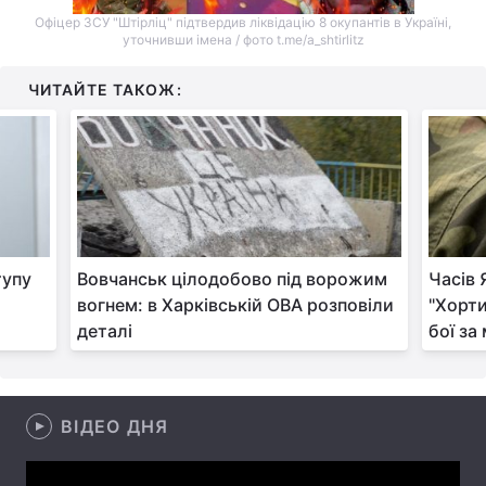
Офіцер ЗСУ "Штірліц" підтвердив ліквідацію 8 окупантів в Україні,
Тема оформлення
уточнивши імена / фото t.me/a_shtirlitz
ЧИТАЙТЕ ТАКОЖ:
тупу
Вовчанськ цілодобово під ворожим
Часів 
вогнем: в Харківській ОВА розповіли
"Хорти
деталі
бої за
ВІДЕО ДНЯ