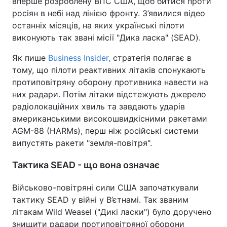
вперше розроблену ВПС США, щоб битися проти
росіян в небі над лінією фронту. З’явилися відео
останніх місяців, на яких українські пілоти
виконують так звані місії "Дика ласка" (SEAD).
Як пише
Business Insider,
стратегія полягає в
тому, що пілоти реактивних літаків спонукають
протиповітряну оборону противника навести на
них радари. Потім літаки відстежують джерело
радіолокаційних хвиль та завдають ударів
американськими високошвидкісними ракетами
AGM-88 (HARMs), перш ніж російські системи
випустять ракети "земля-повітря".
Тактика SEAD - що вона означає
Військово-повітряні сили США започаткували
тактику SEAD у війні у В’єтнамі. Так званим
літакам Wild Weasel ("Дикі ласки") було доручено
знищити радари протиповітряної оборони