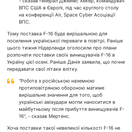
- сказав генерал Джеймс Хекер, командувач
ВПС США в Європі, під час круглого столу
на конференції Air, Space Cyber ​​Асоціації
ВПС.
Тому поставка F-16 буде вирішальною для
посилення української переваги в повітрі. Раніше
цього тижня Нідерланди оголосили про плани
розпочати поставки своїх винищувачів F-16 в
Україну цієї осені. Раніше Данія заявила, що почне
передавати свої літаки влітку.
"Робота з російською наземною
протиповітряною обороною матиме
вирішальне значення для того, щоб
українські авіаудари могли наноситися в
майбутньому після прибуття винищувачів F-
16", - сказав Мертенс.
Хоча поставки такої невеликої кількості F-16 не