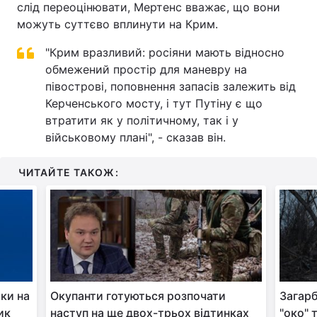
слід переоцінювати, Мертенс вважає, що вони
можуть суттєво вплинути на Крим.
"Крим вразливий: росіяни мають відносно
обмежений простір для маневру на
півострові, поповнення запасів залежить від
Керченського мосту, і тут Путіну є що
втратити як у політичному, так і у
військовому плані", - сказав він.
ЧИТАЙТЕ ТАКОЖ:
аки на
Окупанти готуються розпочати
Загарб
ик
наступ на ще двох-трьох відтинках
"око" т