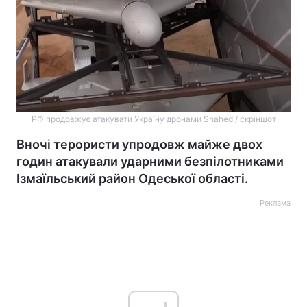
РФ продовжує атакувати Україну дронами Shahed / скріншот
Вночі терористи упродовж майже двох
годин атакували ударними безпілотниками
Ізмаїльський район Одеської області.
Реклама