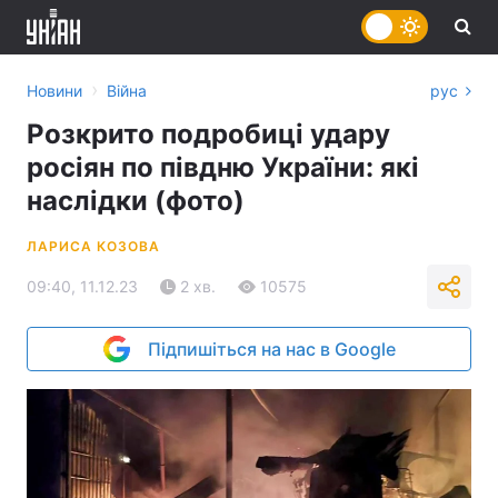
›
Новини
Війна
рус
Розкрито подробиці удару
росіян по півдню України: які
наслідки (фото)
ЛАРИСА КОЗОВА
09:40, 11.12.23
2 хв.
10575
Підпишіться на нас в Google