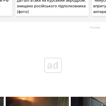
ти РФ
Деталі атаки на курський аеродром:
"Мінус
о
знищено російського підполковника
вприту
(фото)
антире
Реклама
ad