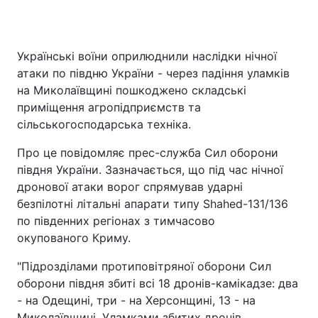
Українські воїни оприлюднили наслідки нічної
Головна
Війна
атаки по півдню України - через падіння уламків
на Миколаївщині пошкоджено складські
Україна
Політика
приміщення агропідприємств та
сільськогосподарська техніка.
Економіка
Світ
Про це повідомляє прес-служба Сил оборони
Спорт
Наука
півдня України. Зазначається, що під час нічної
дронової атаки ворог спрямував ударні
Техно і зв'язок
Лайт
безпілотні літальні апарати типу Shahed-131/136
Зброя
Інциденти
по південних регіонах з тимчасово
окупованого Криму.
Здоров'я
Туризм
"Підрозділами протиповітряної оборони Сил
Цікавинки
Погода
оборони півдня збиті всі 18 дронів-камікадзе: два
- на Одещині, три - на Херсонщині, 13 - на
Екологія
Регіони
Миколаївщині. Уламками збитих дронів