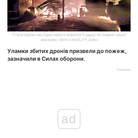
Стали відомі наслідки нового ворожого удару по півдню нашої
держави / фото t.me/SJTF_Odes
Уламки збитих дронів призвели до пожеж,
зазначили в Силах оборони.
Реклама
ad