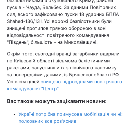
безпілотниками з окупованого Криму, райони
пусків - Чауда, Бельбек. За даними Повітряних
сил, всього зафіксовано пуски 18 ударних БПЛА
Shahed-136/131. Усі ворожі безпілотники були
знищені протиповітряною обороною в зоні
відповідальності повітряного командування
"Південь", більшість - на Миколаївщині.
Окрім того, сьогодні вранці загарбники вдарили
по Київській області вісьмома балістичними
ракетами, запустивши їх з північного напрямку,
за попередніми даними, із Брянської області РФ.
Усі вісім цілей
знищено підрозділами повітряного
командування "Центр"
.
Вас також можуть зацікавити новини:
Україні потрібна примусова мобілізація чи ні:
полковник все роз'яснив