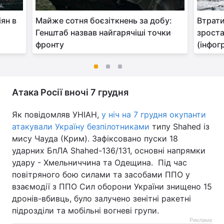
ян в
Майже сотня боєзіткнень за добу:
Втрати
Генштаб назвав найгарячіші точки
зроста
фронту
(інфог
Атака Росії вночі 7 грудня
Як повідомляв УНІАН,
у ніч на 7 грудня окупанти
атакували Україну безпілотниками
типу Shahed із
мису Чауда (Крим). Зафіксовано пуски 18
ударних БпЛА Shahed-136/131, основні напрямки
удару - Хмельниччина та Одещина. Під час
повітряного бою силами та засобами ППО у
взаємодії з ППО Сил оборони України знищено 15
дронів-вбивць, було залучено зенітні ракетні
підрозділи та мобільні вогневі групи.
Реклама