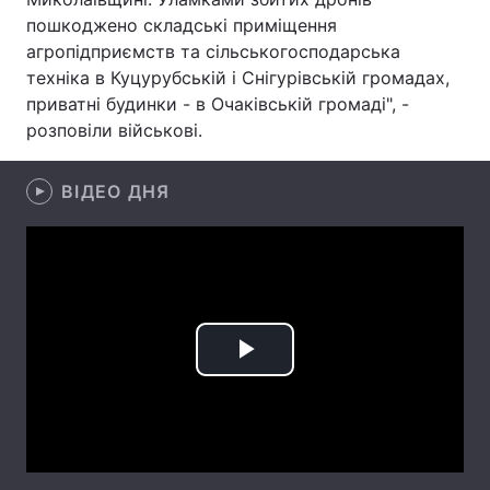
пошкоджено складські приміщення
Лонгріди
агропідприємств та сільськогосподарська
техніка в Куцурубській і Снігурівській громадах,
приватні будинки - в Очаківській громаді", -
Відео з Youtube
Статті
розповіли військові.
Інтерв'ю
Думки
ВІДЕО ДНЯ
Архів
Вакансії
Контакти
Послуги
Play
Video