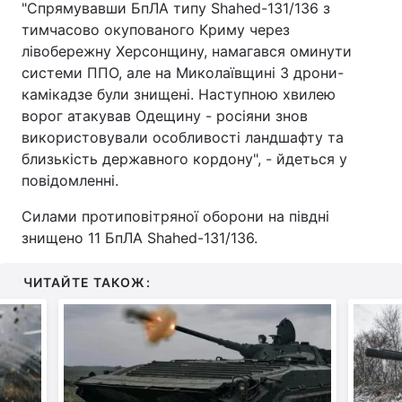
"Спрямувавши БпЛА типу Shahed-131/136 з
тимчасово окупованого Криму через
лівобережну Херсонщину, намагався оминути
системи ППО, але на Миколаївщині 3 дрони-
камікадзе були знищені. Наступною хвилею
ворог атакував Одещину - росіяни знов
використовували особливості ландшафту та
близькість державного кордону", - йдеться у
повідомленні.
Силами протиповітряної оборони на півдні
знищено 11 БпЛА Shahed-131/136.
ЧИТАЙТЕ ТАКОЖ: