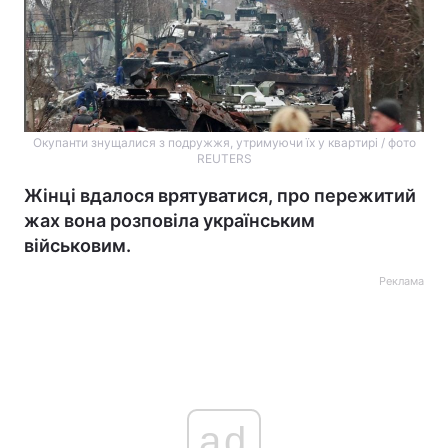
Окупанти знущалися з подружжя, утримуючи їх у квартирі / фото
REUTERS
Жінці вдалося врятуватися, про пережитий
жах вона розповіла українським
військовим.
Реклама
ad