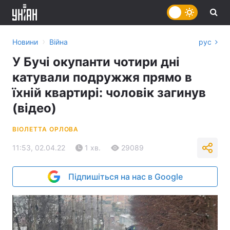
›
Новини
Війна
рус
У Бучі окупанти чотири дні
катували подружжя прямо в
їхній квартирі: чоловік загинув
(відео)
ВІОЛЕТТА ОРЛОВА
11:53, 02.04.22
1 хв.
29089
Підпишіться на нас в Google