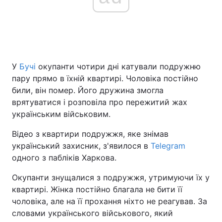
Головна
Війна
Україна
Політика
У
Бучі
окупанти чотири дні катували подружню
пару прямо в їхній квартирі. Чоловіка постійно
Економіка
Світ
били, він помер. Його дружина змогла
врятуватися і розповіла про пережитий жах
Спорт
Наука
українським військовим.
Техно і зв'язок
Лайт
Відео з квартири подружжя, яке знімав
український захисник, з'явилося в
Telegram
Зброя
Інциденти
одного з пабліків Харкова.
Здоров'я
Туризм
Окупанти знущалися з подружжя, утримуючи їх у
квартирі. Жінка постійно благала не бити її
Цікавинки
Погода
чоловіка, але на її прохання ніхто не реагував. За
словами українського військового, який
Екологія
Регіони