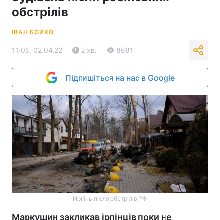
обстрілів
ІВАН БОЙКО
11:05, 02.04.22
2 хв.
8681
Підпишіться на нас в Google
Ирпінь після обстрілів РФ
Маркушин закликав ірпінців поки не