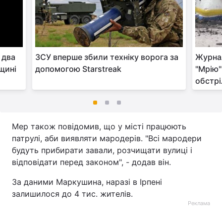
 два
ЗСУ вперше збили техніку ворога за
Журна
щині
допомогою Starstreak
"Мрію"
обстрі
Мер також повідомив, що у місті працюють
патрулі, аби виявляти мародерів. "Всі мародери
будуть прибирати завали, розчищати вулиці і
відповідати перед законом", - додав він.
За даними Маркушина, наразі в Ірпені
залишилося до 4 тис. жителів.
Реклама