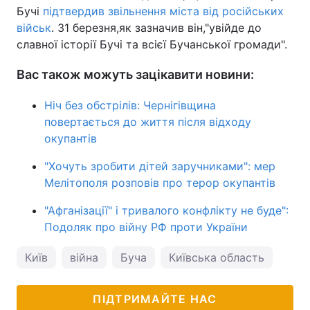
Бучі
підтвердив звільнення міста від російських
військ
. 31 березня,як зазначив він,"увійде до
славної історії Бучі та всієї Бучанської громади".
Вас також можуть зацікавити новини:
Ніч без обстрілів: Чернігівщина
повертається до життя після відходу
окупантів
"Хочуть зробити дітей заручниками": мер
Мелітополя розповів про терор окупантів
"Афганізації" і тривалого конфлікту не буде":
Подоляк про війну РФ проти України
Київ
війна
Буча
Київська область
війн
ПІДТРИМАЙТЕ НАС