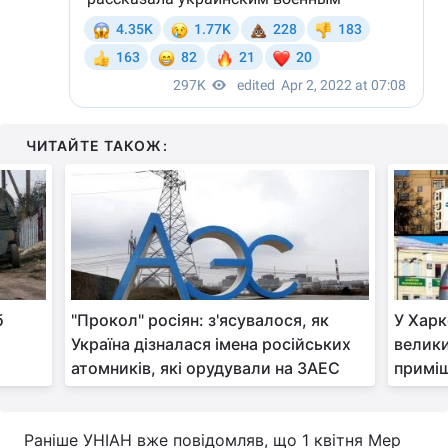
ЧИТАЙТЕ ТАКОЖ:
б
"Прокол" росіян: з'ясувалося, як
У Харк
Україна дізналася імена російських
велик
атомників, які орудували на ЗАЕС
примі
Раніше УНІАН вже повідомляв, що 1 квітня Мер