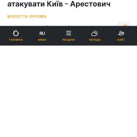
атакувати Київ - Арестович
ВІОЛЕТТА ОРЛОВА
10:42, 02.04.22
2 хв.
20974
RU
МОВА
ГОЛОВНА
РОЗДІЛИ
ПОГОДА
ЛАЙТ
Підпишіться на нас в Google
У Бєлгороді твориться щось чудернацьке, майже Чорнобаївка,
додав Арестович / фото УНІАН
Також Олексій Арестович повідомив, що