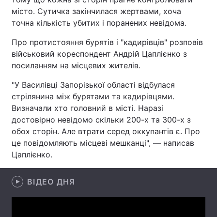
місто. Сутичка закінчилася жертвами, хоча
точна кількість убитих і поранених невідома.
Про протистояння бурятів і "кадирівців" розповів
Головна
Війна
військовий кореспондент Андрій Цаплієнко з
Україна
Політика
посиланням на місцевих жителів.
"У Василівці Запорізької області відбулася
Економіка
Світ
стрілянина між бурятами та кадирівцями.
Спорт
Наука
Визначали хто головний в місті. Наразі
достовірно невідомо скільки 200-х та 300-х з
Техно і зв'язок
Лайт
обох сторін. Але втрати серед оккупантів є. Про
це повідомляють місцеві мешканці", — написав
Зброя
Інциденти
Цаплієнко.
Здоров'я
Туризм
ВІДЕО ДНЯ
Цікавинки
Погода
Екологія
Регіони