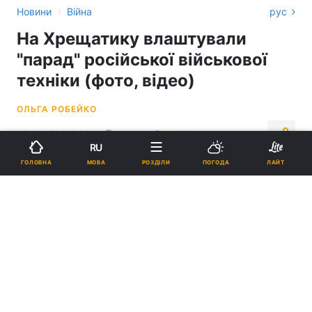
›
Новини
Війна
рус
На Хрещатику влаштували
"парад" російської військової
техніки (фото, відео)
ОЛЬГА РОБЕЙКО
15:09, 20.08.22
1 хв.
12817
RU
МОВА
ГОЛОВНА
РОЗДІЛИ
ПОГОДА
ЛАЙТ
Підпишіться на нас в Google