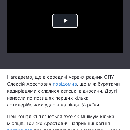
Лонгріди
Play
Відео з Youtube
Статті
Video
Інтерв'ю
Думки
Архів
Вакансії
Контакти
Нагадаємо, ще в середині червня радник ОПУ
Послуги
Олексій Арестович
повідомив
, що між бурятами і
кадирівцями склалися кепські відносини. Другі
нанесли по позиціях перших кілька
артилерійських ударів на півдні України.
Цей конфлікт тягнеться вже як мінімум кілька
місяців. Той же Арестович наприкінці квітня