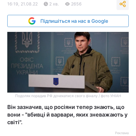
16:19, 21.08.22
2 хв.
2656
Підпишіться на нас в Google
Подоляк порадив РФ дочекатися свого фіналу / фото УНІАН
Він зазначив, що росіяни тепер знають, що
вони - "вбивці й варвари, яких зневажають у
світі".
Реклама