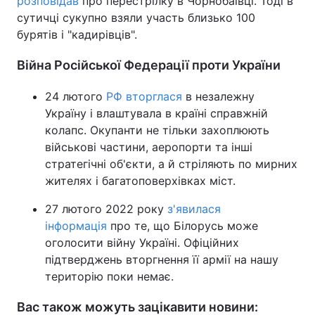
розповідав
про перестрілку в Чорнобаївці. Тоді в
сутичці сукупно взяли участь близько 100
Тема оформлення
бурятів і "кадирівців".
Війна Російської Федерації проти України
24 лютого
РФ вторглася
в незалежну
Україну і влаштувала в країні справжній
колапс. Окупанти не тільки захоплюють
військові частини, аеропорти та інші
стратегічні об'єкти, а й стріляють по мирних
жителях і багатоповерхівках міст.
27 лютого 2022 року
з'явилася
інформація
про те, що Білорусь може
оголосити війну Україні. Офіційних
підтверджень вторгнення її армії на нашу
територію поки немає.
Вас також можуть зацікавити новини: