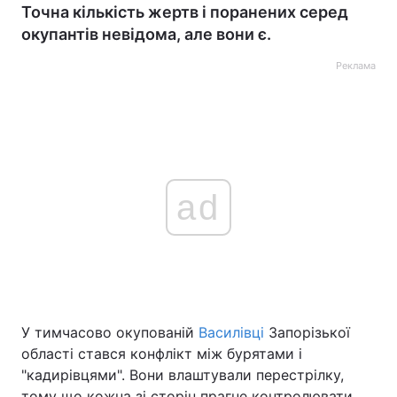
Точна кількість жертв і поранених серед
окупантів невідома, але вони є.
Реклама
ad
У тимчасово окупованій
Василівці
Запорізької
області стався конфлікт між бурятами і
"кадирівцями". Вони влаштували перестрілку,
тому що кожна зі сторін прагне контролювати