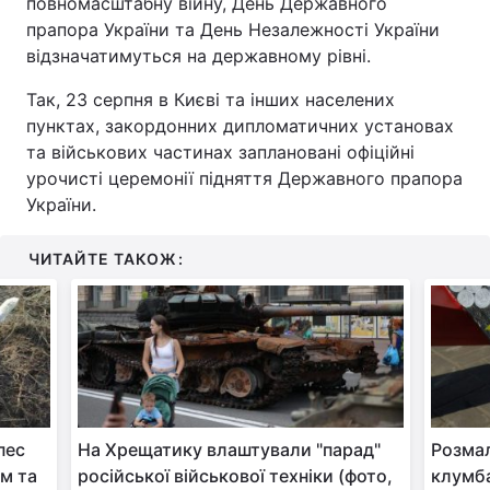
повномасштабну війну, День Державного
прапора України та День Незалежності України
відзначатимуться на державному рівні.
Так, 23 серпня в Києві та інших населених
пунктах, закордонних дипломатичних установах
та військових частинах заплановані офіційні
урочисті церемонії підняття Державного прапора
України.
ЧИТАЙТЕ ТАКОЖ:
пес
На Хрещатику влаштували "парад"
Розмал
ом та
російської військової техніки (фото,
клумба