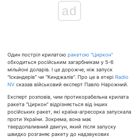
ad
Один постріл крилатою
ракетою "Циркон"
обходиться російським загарбникам у 5-6
мільйоні доларів. І це дорожче, ніж запуск
"Іскандерів" чи "Кинджалів". Про це в етері
Radio
NV
сказав військовий експерт Павло Нарожний.
Експерт розповів, чим протикорабельна крилата
ракета "Циркон" відрізняється від інших
російських ракет, які країна-агресорка запускала
проти України. Зокрема, вона має
твердопаливний двигун, який після запуску
швидко розганяє ракету до надзвукових