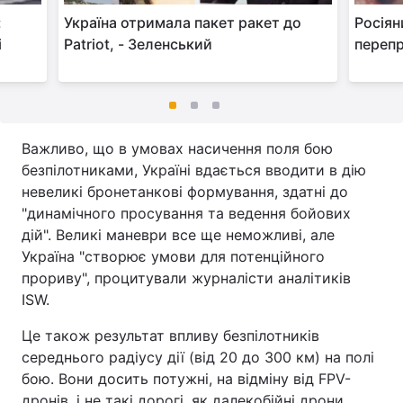
:
Україна отримала пакет ракет до
Росіян
і
Patriot, - Зеленський
перепр
Важливо, що в умовах насичення поля бою
безпілотниками, Україні вдається вводити в дію
невеликі бронетанкові формування, здатні до
"динамічного просування та ведення бойових
дій". Великі маневри все ще неможливі, але
Україна "створює умови для потенційного
прориву", процитували журналісти аналітиків
ISW.
Це також результат впливу безпілотників
середнього радіусу дії (від 20 до 300 км) на полі
бою. Вони досить потужні, на відміну від FPV-
дронів, і не такі дорогі, як далекобійні дрони.