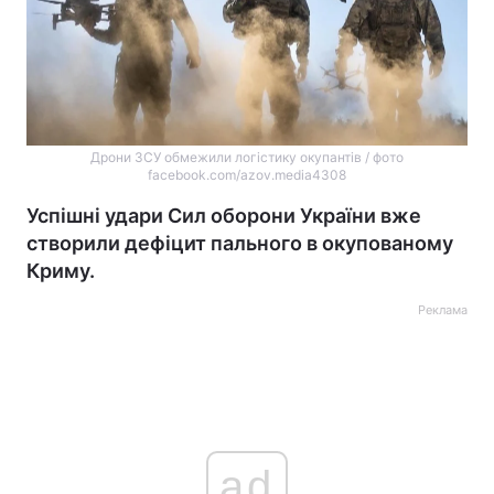
Дрони ЗСУ обмежили логістику окупантів / фото
facebook.com/azov.media4308
Успішні удари Сил оборони України вже
створили дефіцит пального в окупованому
Криму.
Реклама
ad