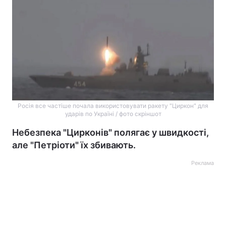
Росія все частіше почала використовувати ракету "Циркон" для
ударів по Україні / фото скріншот
Небезпека "Цирконів" полягає у швидкості,
але "Петріоти" їх збивають.
Реклама