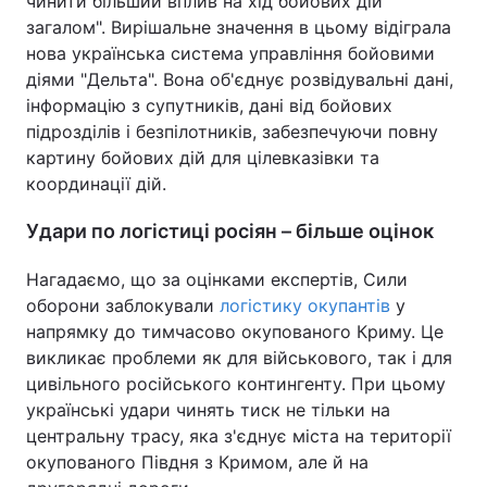
чинити більший вплив на хід бойових дій
загалом". Вирішальне значення в цьому відіграла
нова українська система управління бойовими
діями "Дельта". Вона об'єднує розвідувальні дані,
інформацію з супутників, дані від бойових
підрозділів і безпілотників, забезпечуючи повну
картину бойових дій для цілевказівки та
координації дій.
Удари по логістиці росіян – більше оцінок
Нагадаємо, що за оцінками експертів, Сили
оборони заблокували
логістику окупантів
у
напрямку до тимчасово окупованого Криму. Це
викликає проблеми як для військового, так і для
цивільного російського контингенту. При цьому
українські удари чинять тиск не тільки на
центральну трасу, яка з'єднує міста на території
окупованого Півдня з Кримом, але й на