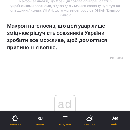
Макрон зазначив, що Франція готова співпрацювати з
українськими органами, відповідальними за охорону культурної
спадщини / Колаж УНІАН, фото – president.gov.ua, УНІАН/Дмитро
Хилюк
Макрон наголосив, що цей удар лише
зміцнює рішучість союзників України
зробити все можливе, щоб домогтися
припинення вогню.
Реклама
ad
RU
МОВА
ГОЛОВНА
РОЗДІЛИ
ПОГОДА
ЛАЙТ