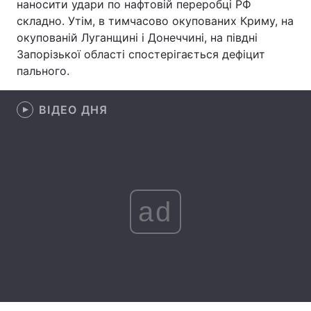
наносити удари по нафтовій переробці РФ
складно. Утім, в тимчасово окупованих Криму, на
Лонгріди
окупованій Луганщині і Донеччині, на півдні
Запорізької області спостерігається дефіцит
Відео з Youtube
Статті
пального.
Інтерв'ю
Думки
ВІДЕО ДНЯ
Архів
Вакансії
Контакти
Послуги
ad