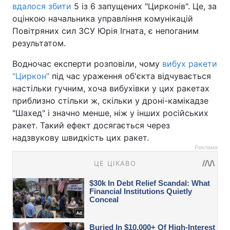
вдалося збити
5 із 6 запущених "Цирконів". Це, за
оцінкою начальника управління комунікацій
Повітряних сил ЗСУ Юрія Ігната, є непоганим
результатом.
Водночас експерти розповіли, чому
вибух ракети
"Циркон"
під час ураження об'єкта відчувається
настільки гучним, хоча вибухівки у цих ракетах
приблизно стільки ж, скільки у дроні-камікадзе
"Шахед" і значно менше, ніж у інших російських
ракет. Такий ефект досягається через
надзвукову швидкість цих ракет.
Реклама