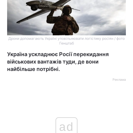
Дрони допомагають Україні уповільнювати логістику росіян / фото
Генштаб
Україна ускладнює Росії перекидання
військових вантажів туди, де вони
найбільше потрібні.
Реклама
ad