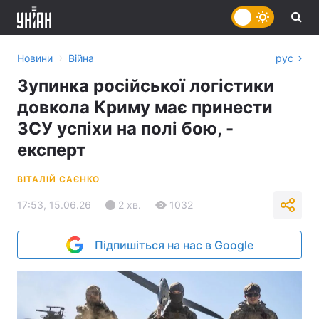
›
Новини
Війна
рус
Зупинка російської логістики
довкола Криму має принести
ЗСУ успіхи на полі бою, -
експерт
ВІТАЛІЙ САЄНКО
17:53, 15.06.26
2 хв.
1032
Підпишіться на нас в Google