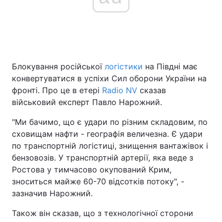
Головна
Війна
Україна
Політика
Блокування російської
логістики
на Півдні має
конвертуватися в успіхи Сил оборони України на
Економіка
Світ
фронті. Про це в етері
Radio NV
сказав
військовий експерт Павло Нарожний.
Спорт
Наука
"Ми бачимо, що є удари по різним складовим, по
Техно і зв'язок
Лайт
сховищам нафти - географія величезна. Є удари
по транспортній логістиці, знищення вантажівок і
Зброя
Інциденти
бензовозів. У транспортній артерії, яка веде з
Ростова у тимчасово окупований Крим,
Здоров'я
Туризм
зноситься майже 60-70 відсотків потоку", -
зазначив Нарожний.
Цікавинки
Погода
Також він сказав, що з технологічної сторони
Екологія
Регіони