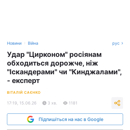
›
Новини
Війна
рус
Удар "Цирконом" росіянам
обходиться дорожче, ніж
"Іскандерами" чи "Кинджалами",
- експерт
ВІТАЛІЙ САЄНКО
17:19, 15.06.26
3 хв.
1181
Підпишіться на нас в Google