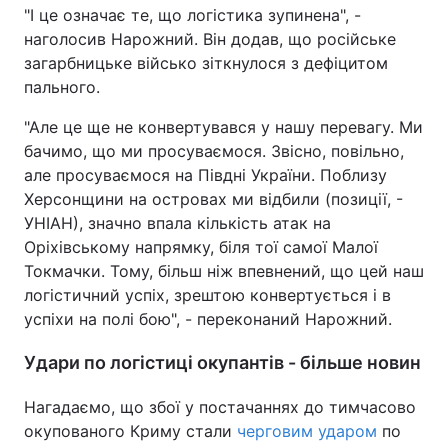
"І це означає те, що логістика зупинена", -
Тема оформлення
наголосив Нарожний. Він додав, що російське
загарбницьке військо зіткнулося з дефіцитом
пального.
"Але це ще не конвертувався у нашу перевагу. Ми
бачимо, що ми просуваємося. Звісно, повільно,
але просуваємося на Півдні України. Поблизу
Херсонщини на островах ми відбили (позиції, -
УНІАН), значно впала кількість атак на
Оріхівському напрямку, біля тої самої Малої
Токмачки. Тому, більш ніж впевнений, що цей наш
логістичний успіх, зрештою конвертується і в
успіхи на полі бою", - переконаний Нарожний.
Удари по логістиці окупантів - більше новин
Нагадаємо, що збої у постачаннях до тимчасово
окупованого Криму стали
черговим ударом
по