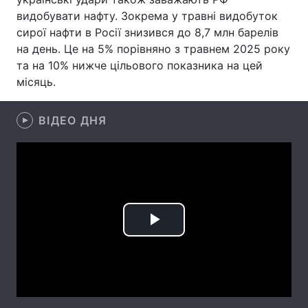
видобувати нафту. Зокрема у травні видобуток
Лонгріди
сирої нафти в Росії знизився до 8,7 млн барелів
на день. Це на 5% порівняно з травнем 2025 року
та на 10% нижче цільового показника на цей
Відео з Youtube
Статті
місяць.
Інтерв'ю
Думки
ВІДЕО ДНЯ
Архів
Вакансії
Контакти
Послуги
Play
Video