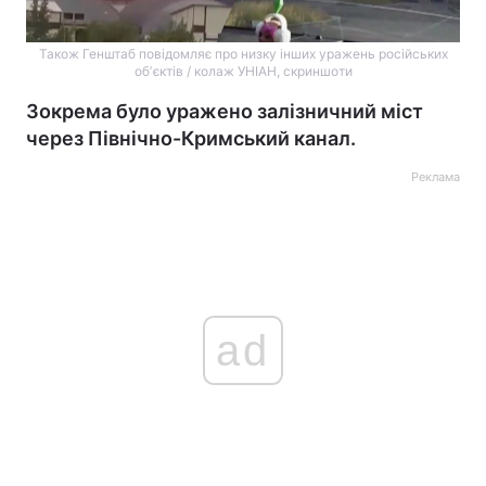
Також Генштаб повідомляє про низку інших уражень російських
обʼєктів / колаж УНІАН, скриншоти
Зокрема було уражено залізничний міст
через Північно-Кримський канал.
Реклама
ad