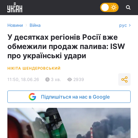
›
Новини
Війна
рус
У десятках регіонів Росії вже
обмежили продаж палива: ISW
про українські удари
НІКІТА ШЕНДЕРОВСЬКИЙ
11:50, 18.06.26
3 хв.
2939
Підпишіться на нас в Google