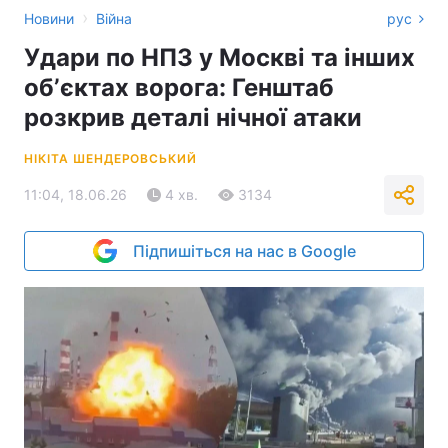
›
Новини
Війна
рус
Удари по НПЗ у Москві та інших
обʼєктах ворога: Генштаб
розкрив деталі нічної атаки
НІКІТА ШЕНДЕРОВСЬКИЙ
11:04, 18.06.26
4 хв.
3134
Підпишіться на нас в Google