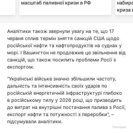
масштаб паливної кризи в РФ
набира
криза в
Аналітики також звернули увагу на те, що 17
червня сплив термін зняття санкцій США щодо
російської нафти та нафтопродуктів на суднах у
морі. І Вашингтон не продовжив це звільнення від
санкцій, що також посилить проблеми Росії з
експортом.
"Українські війська значно збільшили частоту,
дальність та інтенсивність своїх ударів по
російській енергетичній інфраструктурі глибоко
в російському тилу у 2026 році, що призводить
до витрат на внутрішні постачання палива з Росії,
експорт нафти та потужності з переробки", –
підсумували аналітики.
Реклама