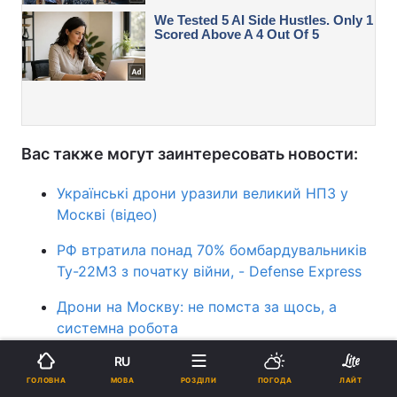
Вас также могут заинтересовать новости:
Українські дрони уразили великий НПЗ у
Москві (відео)
РФ втратила понад 70% бомбардувальників
Ту-22М3 з початку війни, - Defense Express
Дрони на Москву: не помста за щось, а
системна робота
RU
Москва
війна в Україні
війна з Росією
МОВА
ГОЛОВНА
РОЗДІЛИ
ПОГОДА
ЛАЙТ