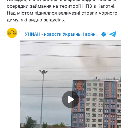
осередки займання на території НПЗ в Капотні.
Над містом піднялися величезні стовпи чорного
диму, які видно звідусіль.