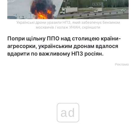
Українські дрони уразили НПЗ, який забезпечує бензином
москвичів / колаж УНІАН, скріншоти
Попри щільну ППО над столицею країни-
агресорки, українським дронам вдалося
вдарити по важливому НПЗ росіян.
Реклама
ad