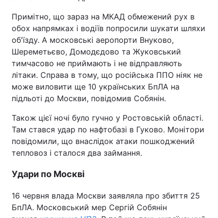
Примітно, що зараз на МКАД обмежений рух в
обох напрямках і водіїв попросили шукати шляхи
об'їзду. А московські аеропорти Внуково,
Шереметьєво, Домодєдово та Жуковський
тимчасово не приймають і не відправляють
літаки. Справа в тому, що російська ППО ніяк не
може виловити ще 10 українських БпЛА на
підльоті до Москви, повідомив Собянін.
Також цієї ночі було гучно у Ростовській області.
Там стався удар по нафтобазі в Гуково. Монітори
повідомили, що внаслідок атаки пошкоджений
тепловоз і сталося два займання.
Удари по Москві
16 червня влада Москви заявляла про збиття 25
БпЛА. Московський мер Сергій Собянін