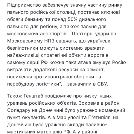
Підприємство забезпечує значну частину ринку
пального російської столиці, постачає ключові
обсяги бензину та понад 50% дизельного
пального для регіону, а також пальне для
московських аеропортів… Повторні удари по
Московському НПЗ свідчать, що українські
безпілотники можуть системно вражати
найважливіші стратегічні об'єкти ворога в
самому серці РФ Кожна така атака змушує Росію
витрачати додаткові ресурси на ремонт,
посилення протиповітряної оборони та
перебудову логістики", – зазначили в СБУ.
Також Генштаб повідомляє про низку інших
уражень російських обʼєктів. Зокрема в районі
Соледару на Донеччині було уражено командний
пункт окупантів. А в Маріуполі та П'ятипіллі на
Донеччині було уражено склади паливно-
мастильних матеріалів РФ. А у районі