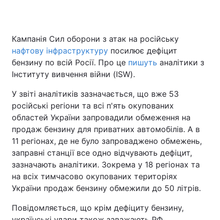
Кампанія Сил оборони з атак на російську
Головна
Війна
нафтову інфраструктуру
посилює дефіцит
бензину по всій Росії. Про це
пишуть
аналітики з
Україна
Політика
Інституту вивчення війни (ISW).
Економіка
Світ
У звіті аналітиків зазначається, що вже 53
російські регіони та всі п'ять окупованих
Спорт
Наука
областей України запровадили обмеження на
продаж бензину для приватних автомобілів. А в
Техно і зв'язок
Лайт
11 регіонах, де не було запроваджено обмежень,
Зброя
Інциденти
заправні станції все одно відчувають дефіцит,
зазначають аналітики. Зокрема у 18 регіонах та
Здоров'я
Туризм
на всіх тимчасово окупованих територіях
України продаж бензину обмежили до 50 літрів.
Цікавинки
Погода
Повідомляється, що крім дефіциту бензину,
Екологія
Регіони
українські удари також заважають РФ