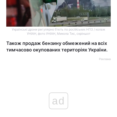
Українські дрони регулярно б'ють по російських НПЗ / колаж
УНІАН, фото УНІАН, Микола Тис, скріншот
Також продаж бензину обмежений на всіх
тимчасово окупованих територіях України.
Реклама
ad