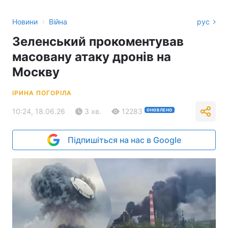
›
Новини
Війна
рус
Зеленський прокоментував
масовану атаку дронів на
Москву
ІРИНА ПОГОРІЛА
10:24, 18.06.26
3 хв.
12283
ОНОВЛЕНО
Підпишіться на нас в Google