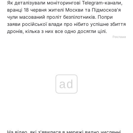
Як деталізували моніторингові Telegram-канали,
вранці 18 червня жителі Москви та Підмосков'я
чули масований проліт безпілотників. Попри
заяви російської влади про нібито успішне збиття
дронів, кілька з них все одно досягли цілі.
Реклама
ad
На відео, які з'явилися в мережі видно численні