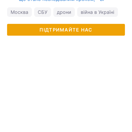
Москва
СБУ
дрони
війна в Україні
ген
ПІДТРИМАЙТЕ НАС