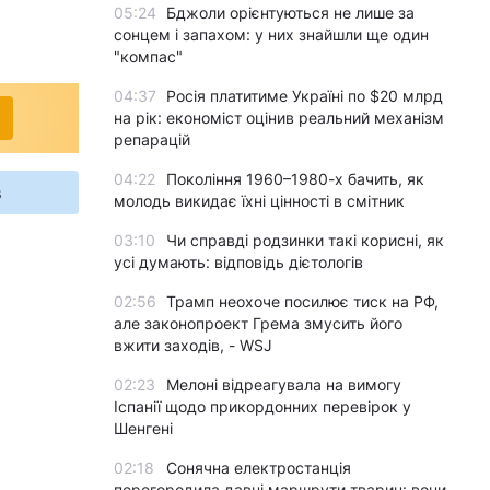
05:24
Бджоли орієнтуються не лише за
сонцем і запахом: у них знайшли ще один
"компас"
04:37
Росія платитиме Україні по $20 млрд
на рік: економіст оцінив реальний механізм
репарацій
04:22
Покоління 1960–1980-х бачить, як
s
молодь викидає їхні цінності в смітник
03:10
Чи справді родзинки такі корисні, як
усі думають: відповідь дієтологів
02:56
Трамп неохоче посилює тиск на РФ,
але законопроект Грема змусить його
вжити заходів, - WSJ
02:23
Мелоні відреагувала на вимогу
Іспанії щодо прикордонних перевірок у
Шенгені
02:18
Сонячна електростанція
перегородила давні маршрути тварин: вони