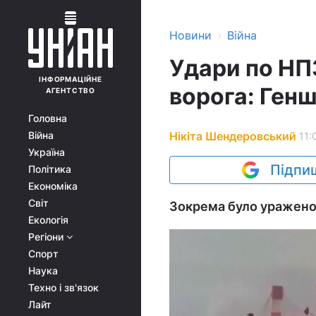
›
Новини
Війна
Удари по НПЗ
ІНФОРМАЦІЙНЕ
ворога: Генш
АГЕНТСТВО
Головна
Нікіта Шендеровський
Війна
11:
Україна
Підпиш
Політика
Економіка
Світ
Зокрема було уражено 
Екологія
Регіони
Спорт
Наука
Техно і зв'язок
Лайт