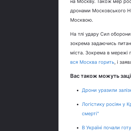
на Москву. Також мер рос
дронами Московського НПЗ
Москвою.
На тлі удару Сил оборони
зокрема задаючись питанн
міста. Зокрема в мережі 
вся Москва горить
, і за
Вас також можуть заці
Дрони уразили залізн
Логістику росіян у К
смерті"
В Україні почали гот