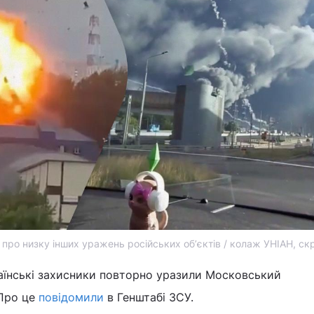
про низку інших уражень російських обʼєктів / колаж УНІАН, с
раїнські захисники повторно уразили Московський
 Про це
повідомили
в Генштабі ЗСУ.