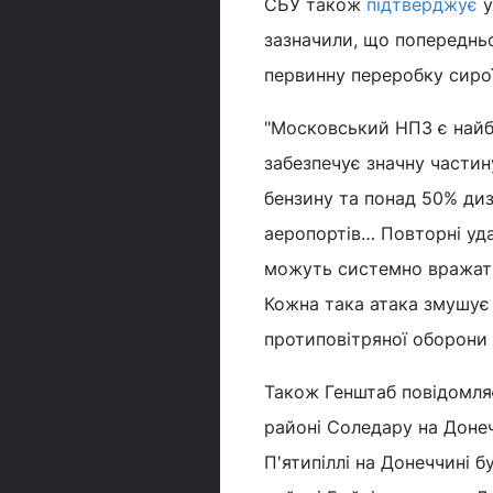
СБУ також
підтверджує
у
зазначили, що попередньо
первинну переробку сирої
"Московський НПЗ є най
забезпечує значну частин
бензину та понад 50% диз
аеропортів… Повторні уда
можуть системно вражати 
Кожна така атака змушує 
протиповітряної оборони 
Також Генштаб повідомляє
районі Соледару на Донеч
П'ятипіллі на Донеччині 