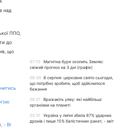
я
в над
ької ППО,
ти до
ив, що
07:10
Магнітна буря охопить Землю:
свіжий прогноз на 3 дні (графік)
06:30
8 серпня: церковне свято сьогодні,
що потрібно зробити, щоб здійснилося
инитись
бажання
06:27
Вражають уяву: які найбільші
огою
організми на планеті
05:31
Україна у липні збила 87% ударних
дронів і лише 15% балістичних ракет, - звіт
 - BI