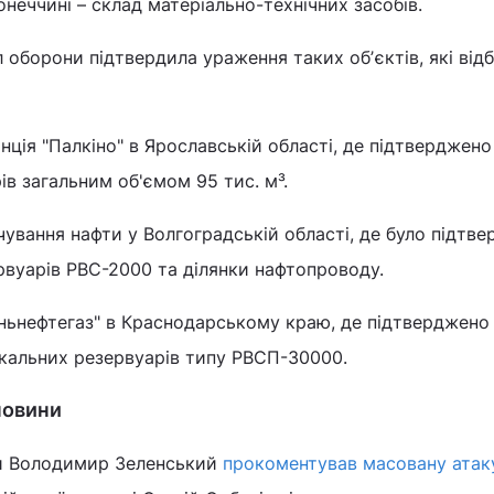
онеччині – склад матеріально-технічних засобів.
л оборони підтвердила ураження таких обʼєктів, які від
ція "Палкіно" в Ярославській області, де підтверджено
в загальним об'ємом 95 тис. м³.
чування нафти у Волгоградській області, де було підтв
вуарів РВС-2000 та ділянки нафтопроводу.
ньнефтегаз" в Краснодарському краю, де підтверджено
кальних резервуарів типу РВСП-30000.
новини
ни Володимир Зеленський
прокоментував масовану атак