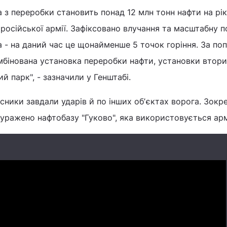
 з переробки становить понад 12 млн тонн нафти на рік
 російської армії. Зафіксовано влучання та масштабну 
а - на даний час це щонайменше 5 точок горіння. За по
мбінована установка переробки нафти, установки втори
й парк", - зазначили у Генштабі.
исники завдали ударів й по інших обʼєктах ворога. Зокр
 уражено нафтобазу "Гуково", яка використовується ар