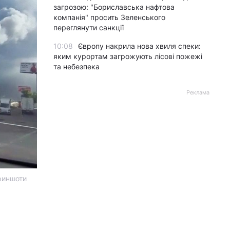
загрозою: "Бориславська нафтова
компанія" просить Зеленського
переглянути санкції
10:08
Європу накрила нова хвиля спеки:
яким курортам загрожують лісові пожежі
та небезпека
Реклама
криншоти