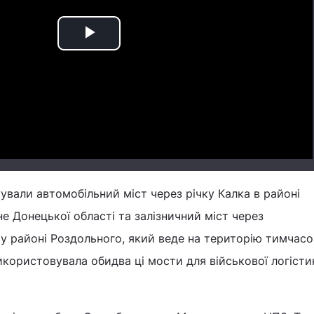
Play
Video
вали автомобільний міст через річку Калка в районі
не Донецької області та залізничний міст через
у районі Роздольного, який веде на територію тимчас
користовувала обидва ці мости для військової логісти