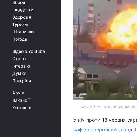
Зброя
Інциденти
Здоров'я
Туризм
Цікавинки
Погода
Відео з Youtube
Статті
Інтерв'ю
Думки
Лонгріди
Архів
Вакансії
Також Генштаб повідомляє 
Контакти
У ніч проти 18 червня ук
нафтопереробний завод
.