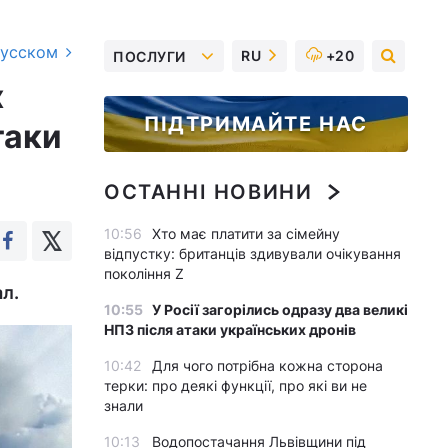
русском
RU
+20
ПОСЛУГИ
х
ПІДТРИМАЙТЕ НАС
таки
ОСТАННІ НОВИНИ
10:56
Хто має платити за сімейну
відпустку: британців здивували очікування
покоління Z
л.
10:55
У Росії загорілись одразу два великі
НПЗ після атаки українських дронів
10:42
Для чого потрібна кожна сторона
терки: про деякі функції, про які ви не
знали
10:13
Водопостачання Львівщини під