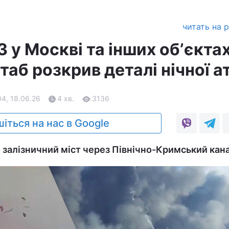
читать на 
 у Москві та інших обʼєкта
таб розкрив деталі нічної а
04, 18.06.26
4 хв.
3136
іться на нас в Google
залізничний міст через Північно-Кримський кана