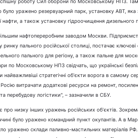
спішну роботу Сил оборони по Московському НПЗ. Та
 було уражено резервуарний парк, установку АВТ, яка
 нафти, а також установку гідроочищення дизельного п
більшим нафтопереробним заводом Москви. Підприємс
у ринку пального російської столиці, постачає ключові
ельного пального для регіону, а також пальне для мос
ри по Московському НПЗ свідчать, що українські безп
найважливіші стратегічні об'єкти ворога в самому се
Росію витрачати додаткові ресурси на ремонт, посиле
та перебудову логістики", – зазначили в СБУ.
 про низку інших уражень російських обʼєктів. Зокрем
чині було уражено командний пункт окупантів. А в Марі
було уражено склади паливно-мастильних матеріалів РФ.