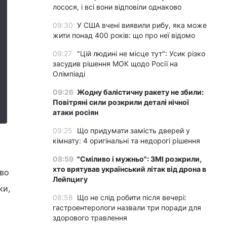
лосося, і всі вони відповіли однаково
09:30
У США вчені виявили рибу, яка може
жити понад 400 років: що про неї відомо
09:27
"Цій людині не місце тут": Усик різко
засудив рішення МОК щодо Росії на
Олімпіаді
09:26
Жодну балістичну ракету не збили:
Повітряні сили розкрили деталі нічної
атаки росіян
09:25
Що придумати замість дверей у
кімнату: 4 оригінальні та недорогі рішення
08:59
"Сміливо і мужньо": ЗМІ розкрили,
хто врятував український літак від дрона в
ово
Лейпцигу
ки,
08:58
Що не слід робити після вечері:
гастроентерологи назвали три поради для
здорового травлення