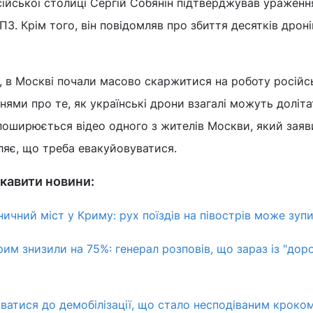
ійської столиці Сергій Собянін підтверджував ураженн
. Крім того, він повідомляв про збиття десятків дроні
, в Москві почали масово скаржитися на роботу російс
ями про те, як українські дрони взагалі можуть доліта
поширюється відео одного з жителів Москви, який заяв
являє, що треба евакуйовуватися.
кавити новини:
ичний міст у Криму: рух поїздів на півострів може зуп
рим знизили на 75%: генерал розповів, що зараз із "дор
уватися до демобілізації, що стало несподіваним кроком,