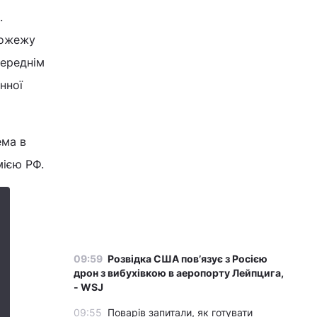
.
пожежу
переднім
нної
ема в
мією РФ.
09:59
Розвідка США пов’язує з Росією
дрон з вибухівкою в аеропорту Лейпцига,
- WSJ
09:55
Поварів запитали, як готувати