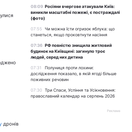
08:09
Росіяни вчергове атакували Київ:
виникли масштабні пожежі, є постраждалі
булися
(фото)
07:55
Чи можна їсти огризок яблука: що
станеться, якщо проковтнути насіння
07:36
РФ повністю знищила житловий
будинок на Київщині: загинуло троє
людей, серед них дитина
ерджено
07:31
Полуниця проти лохини:
дослідження показало, в якій ягоді більше
поживних речовин
07:30
Три Спаси, Успіння та Усікновення:
православний календар на серпень 2026
Реклама
у
дронів