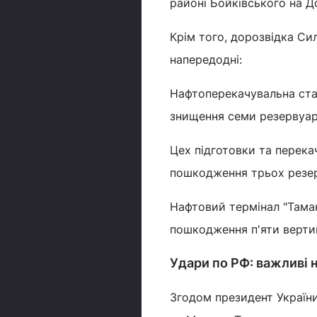
районі Бойківського на Д
Крім того, дорозвідка Си
напередодні:
Нафтоперекачувальна стан
знищення семи резервуарі
Цех підготовки та перека
пошкодження трьох резер
Нафтовий термінал "Тама
пошкодження п'яти верти
Удари по РФ: важливі 
Згодом президент Украї