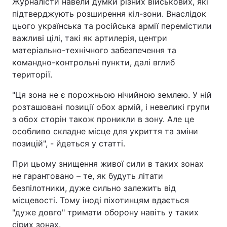
Журналісти навели думки різних військових, які
підтверджують розширення кіл-зони. Внаслідок
цього українська та російська армії перемістили
важливі цілі, такі як артилерія, центри
матеріально-технічного забезпечення та
командно-контрольні пункти, далі вглиб
території.
"Ця зона не є порожньою нічийною землею. У ній
розташовані позиції обох армій, і невеликі групи
з обох сторін також проникли в зону. Але це
особливо складне місце для укриття та зміни
позицій", - йдеться у статті.
При цьому знищення живої сили в таких зонах
не гарантовано – те, як будуть літати
безпілотники, дуже сильно залежить від
місцевості. Тому іноді піхотинцям вдається
"дуже довго" тримати оборону навіть у таких
сірих зонах.