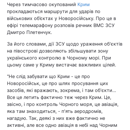
Через тимчасово окупований
Крим
прокладаються маршрути для ударів по
військових об’єктах у Новоросійську. Про це в
ефірі телемарафону розповів речник ВМС ЗСУ
Дмитро Плетенчук.
За його словами, дії ЗСУ щодо ураження об'єктів
на півострові дозволяють збільшувати зону
українського контролю в Чорному морі. При
цьому саме у Криму вистачає важливих цілей.
"Не слід забувати що Крим - це про
Новоросійськ, це про шлях просування цих
засобів, які вражають, зокрема, і там об'єкти…
Все це летить фактично теж через Крим. Це,
звісно, і про контроль Чорного моря, це авіація,
яка там знаходиться, - п'ять аеродромів,
нагадую. Так, деякі з них вже фактично не
активні, але все одно авіація в небі над Чорним