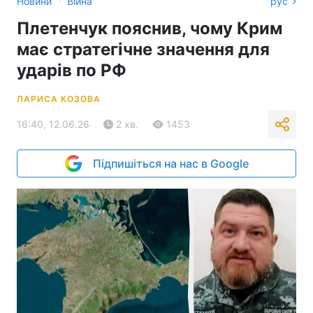
›
Новини
Війна
рус
Плетенчук пояснив, чому Крим
має стратегічне значення для
ударів по РФ
ЛАРИСА КОЗОВА
16:40, 12.06.26
2 хв.
1453
Підпишіться на нас в Google