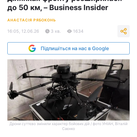
до 50 км, – Business Insider
АНАСТАСІЯ РЯБОКОНЬ
16:05, 12.06.26
3 хв.
1634
Підпишіться на нас в Google
Дрони суттєво змінили характер бойових дій / фото УНІАН, Віталій
Саєнко