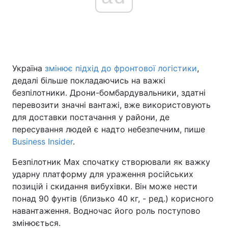
Головна
Війна
Україна
Політика
Україна
змінює підхід до фронтової логістики
,
дедалі більше покладаючись на важкі
Економіка
Світ
безпілотники. Дрони-бомбардувальники, здатні
перевозити значні вантажі, вже використовують
Спорт
Наука
для доставки постачання у райони, де
пересування людей є надто небезпечним, пише
Техно і зв'язок
Лайт
Business Insider
.
Зброя
Інциденти
Безпілотник Max спочатку створювали як важку
ударну платформу для ураження російських
Здоров'я
Туризм
позицій і скидання вибухівки. Він може нести
понад 90 фунтів (близько 40 кг, - ред.) корисного
Цікавинки
Погода
навантаження. Водночас його роль поступово
змінюється.
Екологія
Регіони