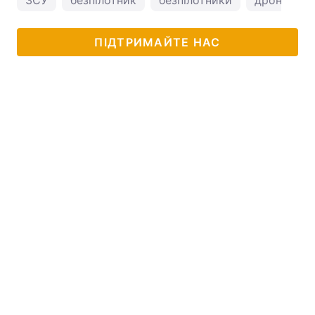
ЗСУ
безпілотник
безпілотники
дрони
ПІДТРИМАЙТЕ НАС