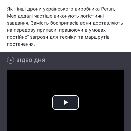
Як і інші дрони українського виробника Perun,
Лонгріди
Max дедалі частіше виконують логістичні
завдання. Замість боєприпасів вони доставляють
Відео з Youtube
Статті
на передову припаси, працюючи в умовах
постійної загрози для техніки та маршрутів
Інтерв'ю
Думки
постачання.
Архів
Вакансії
ВІДЕО ДНЯ
Контакти
Послуги
Play
Video