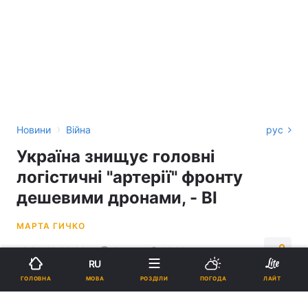
›
Новини
Війна
рус
Україна знищує головні
логістичні "артерії" фронту
дешевими дронами, - BI
МАРТА ГИЧКО
13:51, 12.06.26
4 хв.
1049
RU
МОВА
ГОЛОВНА
РОЗДІЛИ
ПОГОДА
ЛАЙТ
Підпишіться на нас в Google