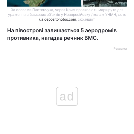
За словами Плетенчука, через Крим пролягають маршрути для
ураження військових об'єктів у Новоросійську / колаж УНІАН, фото
ua.depositphotos.com
, скриншот
На півострові залишається 5 аеродромів
противника, нагадав речник ВМС.
Реклама
ad