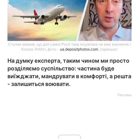
Ступак заявив, що для самої Росії така ініціатива не має значення /
Колаж УНІАН, фото -
ua.depositphotos.com
, скриншот
На думку експерта, таким чином ми просто
розділяємо суспільство: частина буде
виїжджати, мандрувати в комфорті, а решта
- залишиться воювати.
Реклама