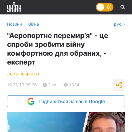
›
Новини
Війна
рус
"Аеропортне перемир’я" - це
спроби зробити війну
комфортною для обраних, -
експерт
ЛЕСЯ ЛЕЩЕНКО
19:27, 13.05.26
2 хв.
1334
Підпишіться на нас в Google