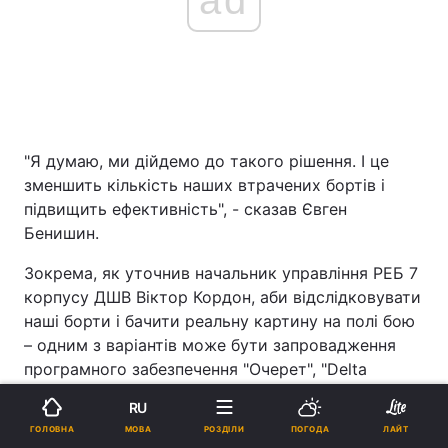
"Я думаю, ми дійдемо до такого рішення. І це
зменшить кількість наших втрачених бортів і
підвищить ефективність", - сказав Євген
Бенишин.
Зокрема, як уточнив начальник управління РЕБ 7
корпусу ДШВ Віктор Кордон, аби відслідковувати
наші борти і бачити реальну картину на полі бою
– одним з варіантів може бути запровадження
програмного забезпечення "Очерет", "Delta
Mission control".
RU
Реклама
МОВА
ГОЛОВНА
РОЗДІЛИ
ПОГОДА
ЛАЙТ