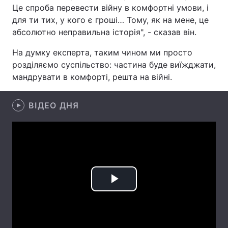
Це спроба перевести війну в комфортні умови, і
Лонгріди
для ти тих, у кого є гроші… Тому, як на мене, це
абсолютно неправильна історія", - сказав він.
Відео з Youtube
Статті
На думку експерта, таким чином ми просто
розділяємо суспільство: частина буде виїжджати,
Інтерв'ю
Думки
мандрувати в комфорті, решта на війні.
Архів
Вакансії
ВІДЕО ДНЯ
Контакти
Послуги
Play
Video