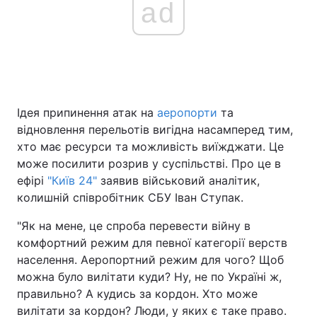
ad
Головна
Війна
Україна
Політика
Ідея припинення атак на
аеропорти
та
Економіка
Світ
відновлення перельотів вигідна насамперед тим,
хто має ресурси та можливість виїжджати. Це
Спорт
Наука
може посилити розрив у суспільстві. Про це в
ефірі
"Київ 24"
заявив військовий аналітик,
Техно і зв'язок
Лайт
колишній співробітник СБУ Іван Ступак.
Зброя
Інциденти
"Як на мене, це спроба перевести війну в
комфортний режим для певної категорії верств
Здоров'я
Туризм
населення. Аеропортний режим для чого? Щоб
можна було вилітати куди? Ну, не по Україні ж,
Цікавинки
Погода
правильно? А кудись за кордон. Хто може
вилітати за кордон? Люди, у яких є таке право.
Екологія
Регіони