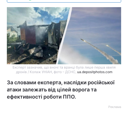
Експерт зазначив, що вночі та вранці була лише перша хвиля
дронів / Колаж УНІАН, фото – ДСНС,
ua.depositphotos.com
За словами експерта, наслідки російської
атаки залежать від цілей ворога та
ефективності роботи ППО.
Реклама