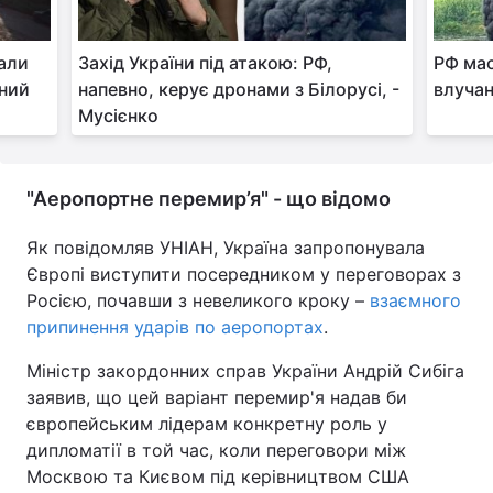
дали
Захід України під атакою: РФ,
РФ мас
мний
напевно, керує дронами з Білорусі, -
влучан
Мусієнко
"Аеропортне перемир’я" - що відомо
Як повідомляв УНІАН, Україна запропонувала
Європі виступити посередником у переговорах з
Росією, почавши з невеликого кроку –
взаємного
припинення ударів по аеропортах
.
Міністр закордонних справ України Андрій Сибіга
заявив, що цей варіант перемир'я надав би
європейським лідерам конкретну роль у
дипломатії в той час, коли переговори між
Москвою та Києвом під керівництвом США