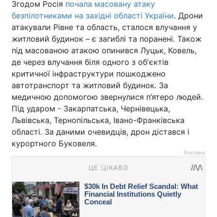
Згодом Росія
почала масовану атаку
безпілотниками на західні області України
. Дрони
атакували Рівне та область, сталося влучання у
житловий будинок – є загиблі та поранені. Також
під масованою атакою опинився Луцьк, Ковель,
де через влучання біля одного з обʼєктів
критичної інфраструктури пошкоджено
автотранспорт та житловий будинок. За
медичною допомогою звернулися п’ятеро людей.
Під ударом - Закарпатська, Чернівецька,
Львівська, Тернопільська, Івано-Франківська
області. За даними очевидців, дрон дістався і
курортного Буковеля.
Реклама