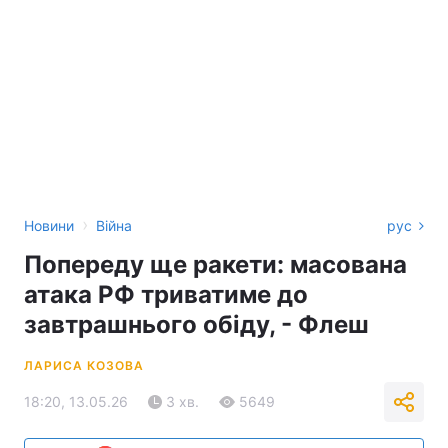
›
Новини
Війна
рус
Попереду ще ракети: масована
атака РФ триватиме до
завтрашнього обіду, - Флеш
ЛАРИСА КОЗОВА
18:20, 13.05.26
3 хв.
5649