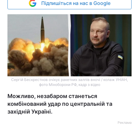
Підпишіться на нас в Google
Сергій Бескрестнов очікує ракетних залпів вночі / колаж УНІАН,
фото Міноборони РФ, кадр з відео
Можливо, незабаром станеться
комбінований удар по центральній та
західній Україні.
Реклама