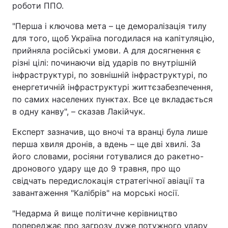
роботи ППО.
"Перша і ключова мета – це деморалізація тилу
для того, щоб Україна погодилася на капітуляцію,
прийняла російські умови. А для досягнення є
різні цілі: починаючи від ударів по внутрішній
інфраструктурі, по зовнішній інфраструктурі, по
енергетичній інфраструктурі життєзабезпечення,
по самих населених пунктах. Все це вкладається
в одну канву", – сказав Лакійчук.
Експерт зазначив, що вночі та вранці була лише
перша хвиля дронів, а вдень – ще дві хвилі. За
його словами, росіяни готувалися до ракетно-
дронового удару ще до 9 травня, про що
свідчать передислокація стратегічної авіації та
завантаження "Калібрів" на морські носії.
"Недарма й вище політичне керівництво
попереджає про загрозу дуже потужного удару