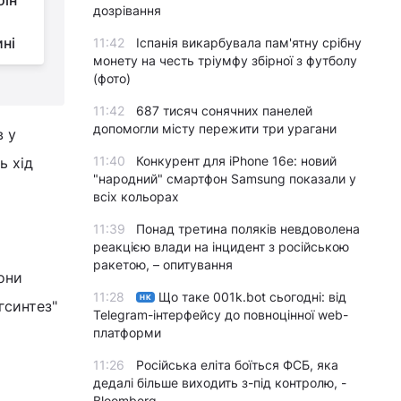
оїн
Україні вкрай погані,
дозрівання
але недостатньо, щоб
ині
змусити його відступити, – WSJ
м
11:42
Іспанія викарбувала пам'ятну срібну
монету на честь тріумфу збірної з футболу
(фото)
11:42
687 тисяч сонячних панелей
допомогли місту пережити три урагани
в у
11:40
Конкурент для iPhone 16e: новий
ь хід
"народний" смартфон Samsung показали у
всіх кольорах
11:39
Понад третина поляків невдоволена
реакцією влади на інцидент з російською
ракетою, – опитування
они
11:28
Що таке 001k.bot сьогодні: від
НК
синтез"
Telegram-інтерфейсу до повноцінної web-
платформи
11:26
Російська еліта боїться ФСБ, яка
х
дедалі більше виходить з-під контролю, -
Bloomberg