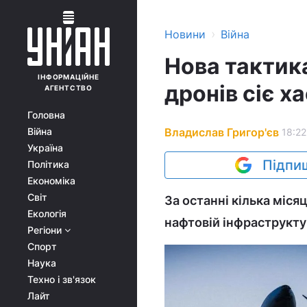
›
Новини
Війна
Нова тактик
ІНФОРМАЦІЙНЕ
дронів сіє ха
АГЕНТСТВО
Головна
Владислав Григор'єв
Війна
18:22
Україна
Підпиш
Політика
Економіка
Світ
За останні кілька міся
Екологія
нафтовій інфраструкту
Регіони
Спорт
Наука
Техно і зв'язок
Лайт