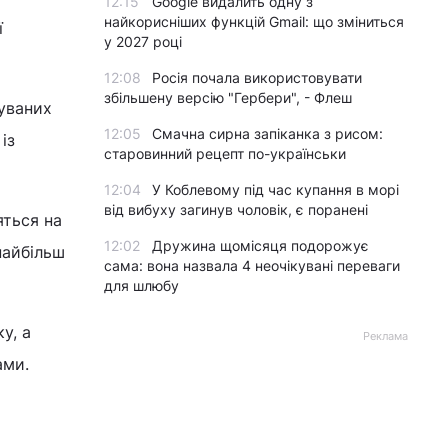
12:15
Google видалить одну з
найкорисніших функцій Gmail: що зміниться
ї
у 2027 році
12:08
Росія почала використовувати
збільшену версію "Гербери", - Флеш
вуваних
12:05
Смачна сирна запіканка з рисом:
із
старовинний рецепт по-українськи
12:04
У Коблевому під час купання в морі
від вибуху загинув чоловік, є поранені
яться на
12:02
Дружина щомісяця подорожує
 найбільш
сама: вона назвала 4 неочікувані переваги
для шлюбу
у, а
Реклама
ами.