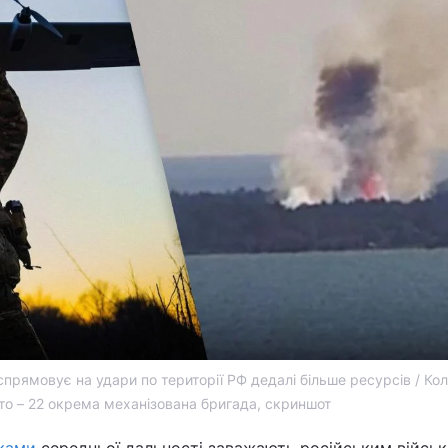
прямовує на удари по території РФ дедалі більше ресурсів / Ко
то – 22 окрема механізована бригада, скриншот