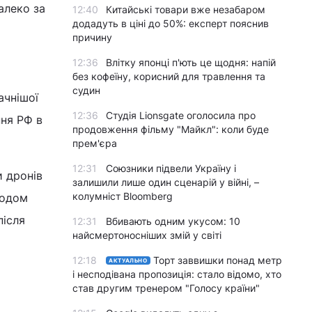
алеко за
12:40
Китайські товари вже незабаром
додадуть в ціні до 50%: експерт пояснив
причину
12:36
Влітку японці п'ють це щодня: напій
без кофеїну, корисний для травлення та
судин
ачнішої
12:36
Студія Lionsgate оголосила про
ння РФ в
продовження фільму "Майкл": коли буде
прем'єра
12:31
Союзники підвели Україну і
и дронів
залишили лише один сценарій у війні, –
колумніст Bloomberg
водом
після
12:31
Вбивають одним укусом: 10
найсмертоносніших змій у світі
12:18
Торт заввишки понад метр
АКТУАЛЬНО
і несподівана пропозиція: стало відомо, хто
став другим тренером "Голосу країни"