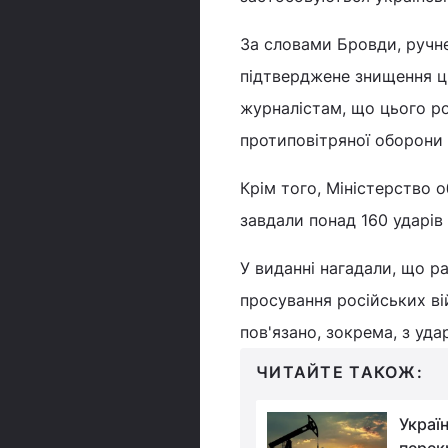
За словами Бровди, ручне
підтверджене знищення ці
журналістам, що цього р
протиповітряної оборони 
Крім того, Міністерство о
завдали понад 160 ударів 
У виданні нагадали, що р
просування російських ві
пов'язано, зокрема, з уда
ЧИТАЙТЕ ТАКОЖ:
Справи Путіна в
Украї