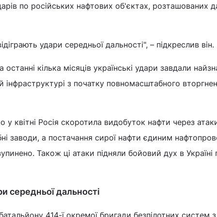
дарів по російських нафтових об'єктах, розташованих д
ідіграють удари середньої дальності", – підкреслив він.
а останні кілька місяців українські удари завдали найзн
й інфраструктурі з початку повномасштабного вторгне
о у квітні Росія скоротила видобуток нафти через атак
бні заводи, а постачання сирої нафти єдиним нафтопро
упинено. Також ці атаки підняли бойовий дух в Україні 
ри середньої дальності
атальйону 414-ї окремої бригади безпілотних систем з