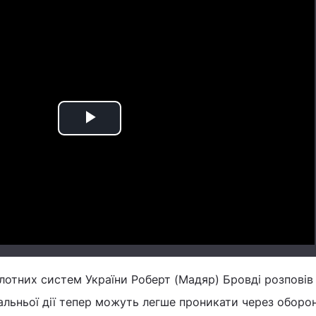
Play
Video
лотних систем України Роберт (Мадяр) Бровді розповів
альньої дії тепер можуть легше проникати через оборо