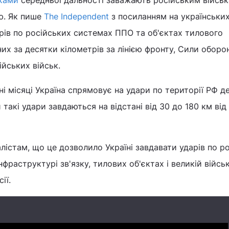
иками
середньої дальності заважають російським війсь
ою. Як пише
The Independent
з посиланням на українськи
рів по російських системах ППО та об'єктах тилового
их за десятки кілометрів за лінією фронту, Сили оборо
йських військ.
і місяці Україна спрямовує на удари по території РФ д
такі удари завдаються на відстані від 30 до 180 км від л
істам, що це дозволило Україні завдавати ударів по р
фраструктурі зв'язку, тилових об'єктах і великій війсь
ії.