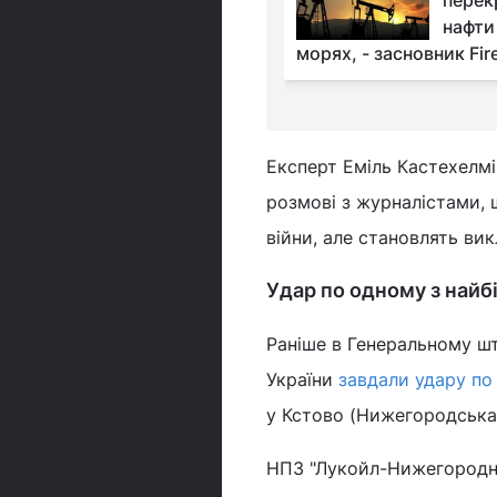
Україні вкрай погані,
перек
але недостатньо, щоб
нафти
го відступити, – WSJ
морях, - засновник Fire
Експерт Еміль Кастехелмі 
розмові з журналістами, 
війни, але становлять вик
Удар по одному з най
Раніше в Генеральному шт
України
завдали удару по
у Кстово (Нижегородська 
НПЗ "Лукойл-Нижегородне