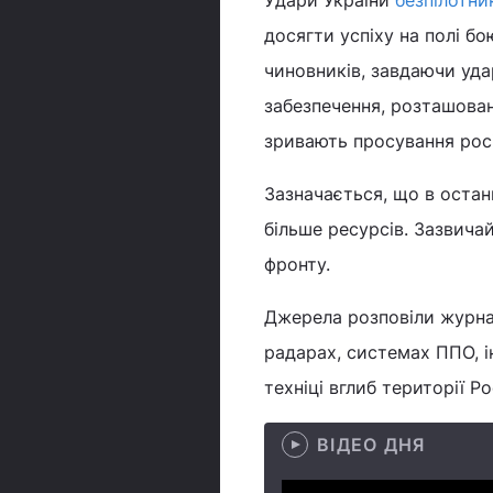
Удари України
безпілотн
досягти успіху на полі б
чиновників, завдаючи уда
забезпечення, розташован
зривають просування росі
Зазначається, що в останн
більше ресурсів. Зазвичай 
фронту.
Джерела розповіли журнал
радарах, системах ППО, ін
техніці вглиб території Рос
ВІДЕО ДНЯ