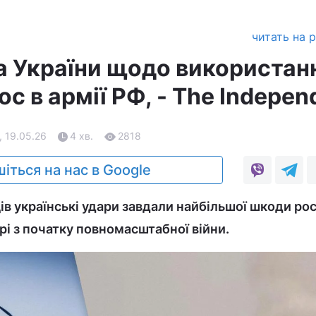
читать на 
а України щодо використан
ос в армії РФ, - The Indepen
, 19.05.26
4 хв.
2818
іться на нас в Google
ців українські удари завдали найбільшої шкоди рос
рі з початку повномасштабної війни.