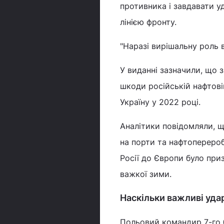
противника і завдавати у
лінією фронту.
"Наразі вирішальну роль в
У виданні зазначили, що з
шкоди російській нафтові
Україну у 2022 році.
Аналітики повідомляли, щ
на порти та нафтопереро
Росії до Європи було приз
важкої зими.
Наскільки важливі уда
Польовий командир 7-го б