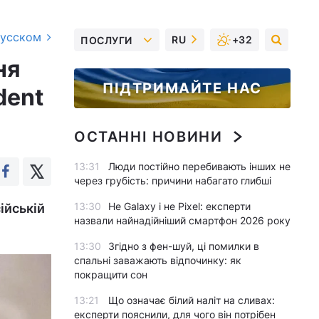
русском
RU
+32
ПОСЛУГИ
ня
ПІДТРИМАЙТЕ НАС
dent
ОСТАННІ НОВИНИ
13:31
Люди постійно перебивають інших не
через грубість: причини набагато глибші
13:30
Не Galaxy і не Pixel: експерти
ійській
назвали найнадійніший смартфон 2026 року
13:30
Згідно з фен-шуй, ці помилки в
спальні заважають відпочинку: як
покращити сон
13:21
Що означає білий наліт на сливах:
експерти пояснили, для чого він потрібен