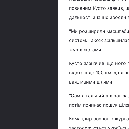
позивним Кусто заявив, 
дальності значно зросли з
"Ми розширили масштаби, 
систем. Також збільшилася
журналістами.
Кусто зазначив, що його 
відстані до 100 км від лі
важливими цілями.
"Сам літальний апарат заз
потім починає пошук цілей
Командир розповів журнал
застосовуються українські