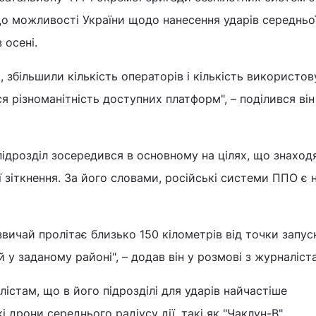
що можливості України щодо нанесення ударів середньо
 осені.
збільшили кількість операторів і кількість використо
 різноманітність доступних платформ", – поділився він 
підрозділ зосередився в основному на цілях, що знаход
нії зіткнення. За його словами, російські системи ППО є
вичай пролітає близько 150 кілометрів від точки запуск
 у заданому районі", – додав він у розмові з журналіст
істам, що в його підрозділі для ударів найчастіше
 дрони середнього радіусу дії, такі як "Чаклун-В".