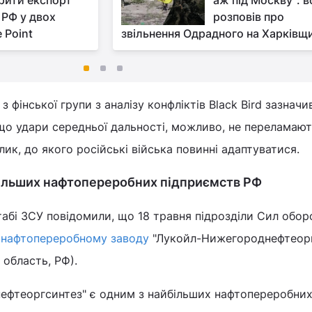
рити експорт
аж під Москву": в
 РФ у двох
розповів про
 Point
звільнення Одрадного на Харківщ
з фінської групи з аналізу конфліктів Black Bird зазначи
що удари середньої дальності, можливо, не переламают
лик, до якого російські війська повинні адаптуватися.
більших нафтопереробних підприємств РФ
абі ЗСУ повідомили, що 18 травня підрозділи Сил обор
 нафтопереробному заводу
"Лукойл-Нижегороднефтеорг
область, РФ).
фтеоргсинтез" є одним з найбільших нафтопереробни