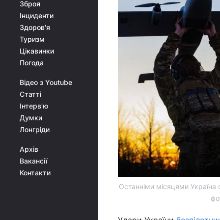
Зброя
Інциденти
Здоров'я
Туризм
Цікавинки
Погода
Відео з Youtube
Статті
Інтерв'ю
Думки
Лонгріди
Архів
Вакансії
Контакти
Останніми місяцями Україна с
фо