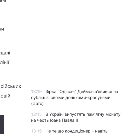
кам
х
ни
едалі
інії
осійських
13:19
Зірка "Одіссеї" Деймон з'явився на
ковій
публіці зі своїми доньками-красунями
(фото)
13:15
В Україні випустять пам’ятну монету
на честь Іоана Павла II
13:15
Не те що кондиціонер – навіть