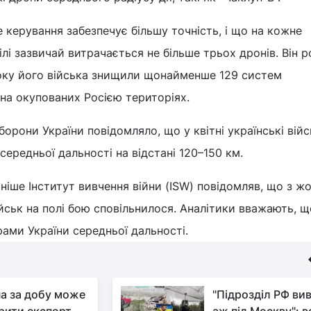
 керування забезпечує більшу точність, і що на кожне
лі зазвичай витрачається не більше трьох дронів. Він р
оку його війська знищили щонайменше 129 систем
на окупованих Росією територіях.
борони України повідомляло, що у квітні українські вій
середньої дальності на відстані 120–150 км.
аніше Інститут вивчення війни (ISW) повідомляв, що з ж
йськ на полі бою сповільнилося. Аналітики вважають, щ
рами України середньої дальності.
на за добу може
"Підрозділ РФ ви