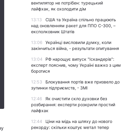
вентилятор не потрібен: турецький
лайфхак, як охолодити дім
13:13
США та Україна спільно працюють
над оновленням ракет для ППО С-300, –
експолковник Штатів
13:06
Українці висловили думку, коли
закінчиться війна, - результати опитування
13:04
РФ нарощує випуск "Іскандерів":
експерт пояснив, чому Україні важко з цим
боротися
12:53
Блокування портів вже призвело до
зупинки підприємств, - ЗМІ
12:46
Як очистити скло духовки без
розбирання: експерти розкрили простий
лайфхак
12:44
Ціни на мідь на шляху до нового
рекорду: скільки коштує метал тепер
ну