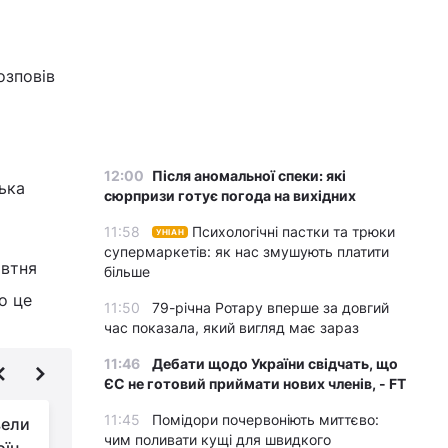
озповів
12:00
Після аномальної спеки: які
ська
сюрпризи готує погода на вихідних
11:58
Психологічні пастки та трюки
УНІАН
супермаркетів: як нас змушують платити
овтня
більше
о це
11:50
79-річна Ротару вперше за довгий
час показала, який вигляд має зараз
11:46
Дебати щодо України свідчать, що
ЄС не готовий приймати нових членів, - FT
11:45
Помідори почервоніють миттєво:
вели
Справи Путіна в
чим поливати кущі для швидкого