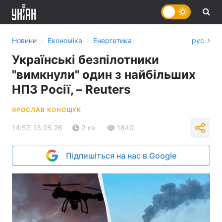
›
›
Новини
Економіка
Енергетика
рус
Українські безпілотники
"вимкнули" один з найбільших
НПЗ Росії, – Reuters
ЯРОСЛАВ КОНОЩУК
14:57, 13.05.26
2 хв.
1840
Підпишіться на нас в Google