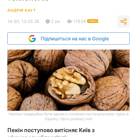
АНДРІЙ КАУТ
14:30, 13.05.26
2 хв.
17834
УНІАН
Підпишіться на нас в Google
Україна традиційно була одним з головних постачальників горіху в
Європу / фото pixabay.com
Пекін поступово витісняє Київ з