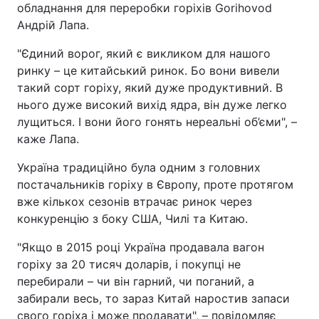
обладнання для переробки горіхів Gorihovod
Андрій Лапа.
"Єдиний ворог, який є викликом для нашого
ринку – це китайський ринок. Бо вони вивели
такий сорт горіху, який дуже продуктивний. В
нього дуже високий вихід ядра, він дуже легко
лущиться. І вони його гонять нереальні об’єми", –
каже Лапа.
Україна традиційно була одним з головних
постачальників горіху в Європу, проте протягом
вже кількох сезонів втрачає ринок через
конкуренцію з боку США, Чилі та Китаю.
"Якщо в 2015 році Україна продавала вагон
горіху за 20 тисяч доларів, і покупці не
перебирали – чи він гарний, чи поганий, а
забирали весь, то зараз Китай наростив запаси
свого горіха і може продавати", – повідомляє