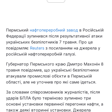
Головна
Війна
Пермський
нафтопереробний завод
в Російській
Україна
Політика
Федерації зупинився після результативної атаки
українських безпілотників 7 травня. Про це
Економіка
Світ
повідомляє
Reuters
з посиланням на джерела у
російській нафтопереробній галузі.
Спорт
Наука
Губернатор Пермського краю Дмитро Махонін 8
Техно і зв'язок
Лайт
травня повідомив, що українські безпілотники
атакували промислові об’єкти в Пермській
Зброя
Інциденти
області, але не уточнив про які саме ідеться.
Здоров'я
Туризм
За словами співрозмовників журналістів, після
ударів БПЛА було терміново зупинено три
Цікавинки
Погода
основні установки первинної перегонки нафти, а
Екологія
Регіони
також деякі вторинні установки. Джерела