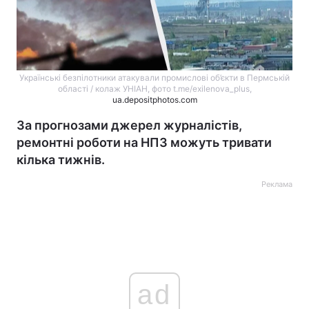
Українські безпілотники атакували промислові об’єкти в Пермській
області / колаж УНІАН, фото t.me/exilenova_plus,
ua.depositphotos.com
За прогнозами джерел журналістів,
ремонтні роботи на НПЗ можуть тривати
кілька тижнів.
Реклама
ad