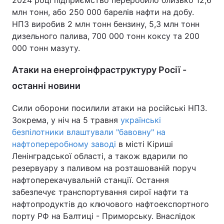
2024 році підприємство переробило близько 12,6
млн тонн, або 250 000 барелів нафти на добу.
Тема оформлення
НПЗ виробив 2 млн тонн бензину, 5,3 млн тонн
дизельного палива, 700 000 тонн коксу та 200
000 тонн мазуту.
Атаки на енергоінфраструктуру Росії -
останні новини
Сили оборони посилили атаки на російські НПЗ.
Зокрема, у ніч на 5 травня
українські
безпілотники влаштували "бавовну" на
нафтопереробному заводі
в місті Кіриші
Ленінградської області, а також вдарили по
резервуару з паливом на розташованій поруч
нафтоперекачувальній станції. Остання
забезпечує транспортування сирої нафти та
нафтопродуктів до ключового нафтоекспортного
порту РФ на Балтиці - Приморську. Внаслідок