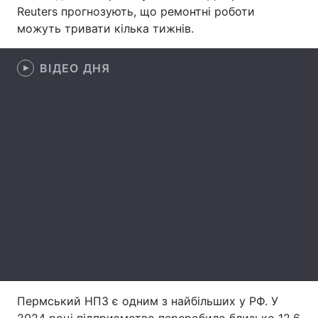
Reuters прогнозують, що ремонтні роботи
Лонгріди
можуть тривати кілька тижнів.
Відео з Youtube
Статті
ВІДЕО ДНЯ
Інтерв'ю
Думки
Архів
Вакансії
Контакти
Послуги
Пермський НПЗ є одним з найбільших у РФ. У