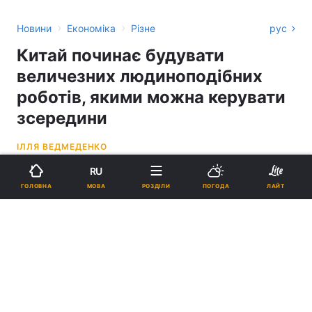
›
›
Новини
Економіка
Різне
рус
Китай починає будувати
величезних людиноподібних
роботів, якими можна керувати
зсередини
ІЛЛЯ ВЕДМЕДЕНКО
RU
13:24, 13.05.26
3 хв.
6756
МОВА
ГОЛОВНА
РОЗДІЛИ
ПОГОДА
ЛАЙТ
Підпишіться на нас в Google