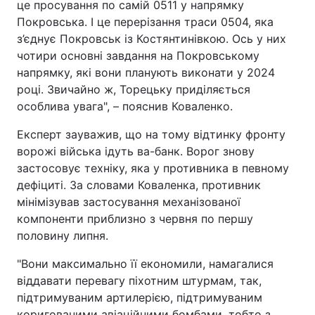
це просування по самій 0511 у напрямку
Покровська. І це перерізання траси 0504, яка
з’єднує Покровськ із Костянтинівкою. Ось у них
чотири основні завдання на Покровському
напрямку, які вони планують виконати у 2024
році. Звичайно ж, Торецьку приділяється
особлива увага", – пояснив Коваленко.
Експерт зауважив, що на тому відтинку фронту
ворожі війська ідуть ва-банк. Ворог знову
застосовує техніку, яка у противника в певному
дефіциті. За словами Коваленка, противник
мінімізував застосування механізованої
компоненти приблизно з червня по першу
половину липня.
"Вони максимально її економили, намагалися
віддавати перевагу піхотним штурмам, так,
підтримуваним артилерією, підтримуваним
коригованими авіаційними бомбами, тобто з