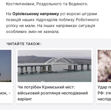
Костянтинівки, Роздольного та Водяного.
На
Оріхівському напрямку
усі ворожі штурми
позицій наших підрозділів поблизу Роботиного
успіху не мали. На інших напрямках ситуація
особливих змін не зазнала.
ЧИТАЙТЕ ТАКОЖ:
Чи потрібен Кримський міст:
Удар п
ок, -
військовий розглянув несподіваний
РФ: з'
варіант
наслід