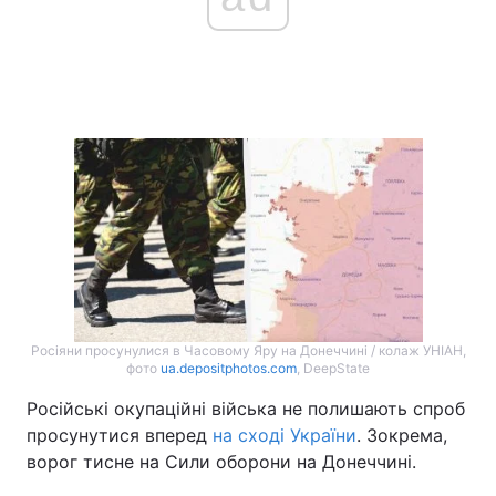
Головна
Війна
Україна
Політика
Економіка
Світ
Спорт
Наука
Техно і зв'язок
Лайт
Зброя
Інциденти
Росіяни просунулися в Часовому Яру на Донеччині / колаж УНІАН,
фото
ua.depositphotos.com
, DeepState
Здоров'я
Туризм
Російські окупаційні війська не полишають спроб
просунутися вперед
на сході України
. Зокрема,
Цікавинки
Погода
ворог тисне на Сили оборони на Донеччині.
Екологія
Регіони