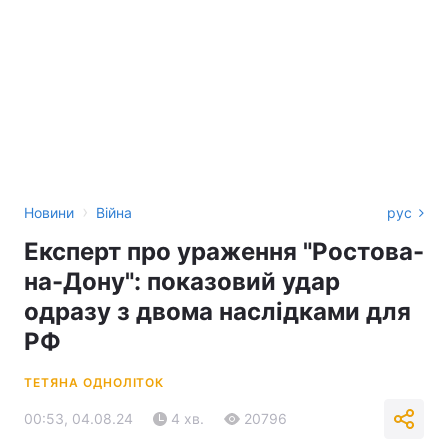
›
Новини
Війна
рус
Експерт про ураження "Ростова-
на-Дону": показовий удар
одразу з двома наслідками для
РФ
ТЕТЯНА ОДНОЛІТОК
00:53, 04.08.24
4 хв.
20796