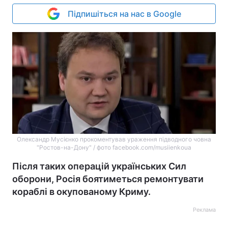
Підпишіться на нас в Google
Олександр Мусієнко прокоментував ураження підводного човна
"Ростов-на-Дону" / фото facebook.com/musiienkoua
Після таких операцій українських Сил
оборони, Росія боятиметься ремонтувати
кораблі в окупованому Криму.
Реклама