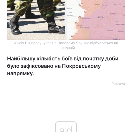
Армія РФ просунулася в Часовому Яру: що відбувається на
передовій
Найбільшу кількість боїв від початку доби
було зафіксовано на Покровському
напрямку.
Реклама
ad