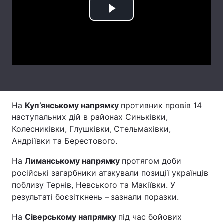
Play
Тема оформлення
Video
На
Куп’янському напрямку
противник провів 14
наступальних дій в районах Синьківки,
Колесниківки, Глушківки, Стельмахівки,
Андріївки та Берестового.
На
Лиманському напрямку
протягом доби
російські загарбники атакували позиції українців
поблизу Тернів, Невського та Макіївки. У
результаті боєзіткнень – зазнали поразки.
На
Сіверському напрямку
під час бойових