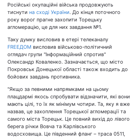
Російські окупаційні війська продовжують
тиснути
на сході України
. До кінця поточного
року ворог прагне захопити Торецьку
агломерацію, це для них завдання №1.
Таку думку висловив в етері телеканалу
FREEДОМ
висловив військово-політичний
оглядач групи "Інформаційний спротив"
Олександр Коваленко. Зазначається, що місто
Покровськ Донецької області також входить до
бойових завдань противника.
"Якщо за певними напрямками на цьому
плацдармі якось спробувати відзначити, які вони
мають цілі, то їх як мінімум чотири. Та, яку я вже
назвав, це захоплення Торецької агломерації та
самого міста Торецьк. Це повний вихід до лівого
берега річки Вовча та Карлівського
водосховища. Це південний фланг – траса 0511,