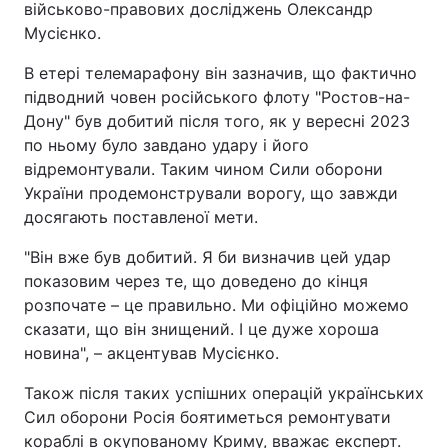
військово-правових досліджень Олександр
Мусієнко.
В етері телемарафону він зазначив, що фактично
підводний човен російського флоту "Ростов-на-
Дону" був добитий після того, як у вересні 2023
по ньому було завдано удару і його
відремонтували. Таким чином Сили оборони
України продемонстрували ворогу, що завжди
досягають поставленої мети.
"Він вже був добитий. Я би визначив цей удар
показовим через те, що доведено до кінця
розпочате – це правильно. Ми офіційно можемо
сказати, що він знищений. І це дуже хороша
новина", – акцентував Мусієнко.
Також після таких успішних операцій українських
Сил оборони Росія боятиметься ремонтувати
кораблі в окупованому Криму, вважає експерт.