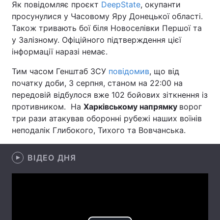
Як повідомляє проєкт
DeepState
, окупанти
просунулися у Часовому Яру Донецької області.
Лонгріди
Також тривають бої біля Новоселівки Першої та
у Залізному. Офіційного підтверждення цієї
Відео з Youtube
Статті
інформації наразі немає.
Інтерв'ю
Думки
Тим часом Генштаб ЗСУ
повідомив
, що від
початку доби, 3 серпня, станом на 22:00 на
Архів
Вакансії
передовій відбулося вже 102 бойових зіткнення із
противником. На
Харківському напрямку
ворог
Контакти
три рази атакував оборонні рубежі наших воїнів
неподалік Глибокого, Тихого та Вовчанська.
Послуги
ВІДЕО ДНЯ