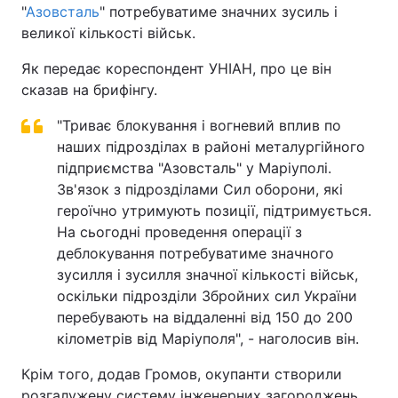
"
Азовсталь
" потребуватиме значних зусиль і
великої кількості військ.
Як передає кореспондент УНІАН, про це він
сказав на брифінгу.
"Триває блокування і вогневий вплив по
наших підрозділах в районі металургійного
підприємства "Азовсталь" у Маріуполі.
Зв'язок з підрозділами Сил оборони, які
героїчно утримують позиції, підтримується.
На сьогодні проведення операції з
деблокування потребуватиме значного
зусилля і зусилля значної кількості військ,
оскільки підрозділи Збройних сил України
перебувають на віддаленні від 150 до 200
кілометрів від Маріуполя", - наголосив він.
Крім того, додав Громов, окупанти створили
розгалужену систему інженерних загороджень