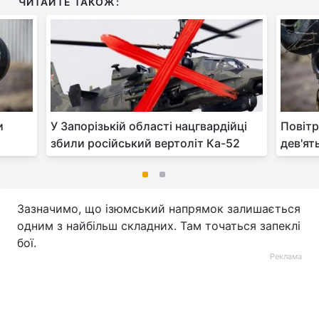
ЧИТАЙТЕ ТАКОЖ:
и
У Запорізькій області нацгвардійці
Повітр
збили російський вертоліт Ка-52
дев'ят
Зазначимо, що ізюмський напрямок залишається
одним з найбільш складних. Там точаться запеклі
бої.
Реклама