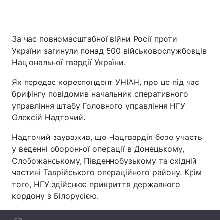
За час повномасштабної війни Росії проти
Головна
Війна
України загинули понад 500 військовослужбовців
Національної гвардії України.
Україна
Політика
Як передає кореспондент УНІАН, про це під час
Економіка
Світ
брифінгу повідомив начальник оперативного
управління штабу Головного управління НГУ
Спорт
Наука
Олексій Надточий.
Техно і зв'язок
Лайт
Надточий зауважив, що Нацгвардія бере участь
у веденні оборонної операції в Донецькому,
Зброя
Інциденти
Слобожанському, Південнобузькому та східній
частині Таврійського операційного району. Крім
Здоров'я
Туризм
того, НГУ здійснює прикриття державного
Цікавинки
Погода
кордону з Білорусією.
Екологія
Регіони