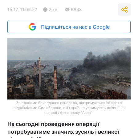
15:17, 11.05.22
2 хв.
6848
Підпишіться на нас в Google
За словами бригадного генерала, підтримується зв'язок з
підрозділами Сил оборони, які героїчно утримують позиції на
заводі / фото полку "Азов"
На сьогодні проведення операції
потребуватиме значних зусиль і великої