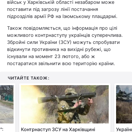
військ у Харківській області незабаром може
поставити під загрозу лінії постачання
підрозділів армії РФ на Ізюмському плацдармі.
Також повідомляється, що інформація про цілі
можливого контрнаступу українців суперечлива.
Збройні сили України (ЗСУ) можуть спробувати
відкинути противника на вихідні рубежі, що
існували на момент 23 лютого, або ж
постаратися звільнити всю територію країни.
ЧИТАЙТЕ ТАКОЖ:
":
Контрнаступ ЗСУ на Харківщині
Україн