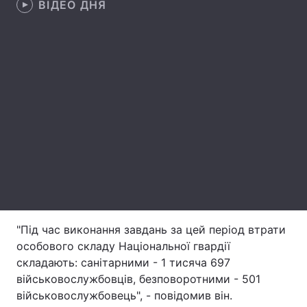
ВІДЕО ДНЯ
Лонгріди
Відео з Youtube
Статті
Інтерв'ю
Думки
Архів
Вакансії
Контакти
Послуги
"Під час виконання завдань за цей період втрати
особового складу Національної гвардії
складають: санітарними - 1 тисяча 697
військовослужбовців, безповоротними - 501
військовослужбовець", - повідомив він.