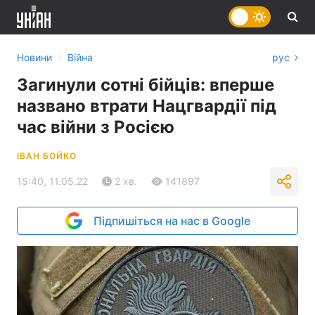
›
Новини
Війна
рус
Загинули сотні бійців: вперше
названо втрати Нацгвардії під
час війни з Росією
ІВАН БОЙКО
15:40, 11.05.22
2 хв.
141897
Підпишіться на нас в Google