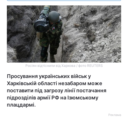
Росіян відтіснили від Харкова / фото REUTERS
Просування українських військ у
Харківській області незабаром може
поставити під загрозу лінії постачання
підрозділів армії РФ на Ізюмському
плацдармі.
Реклама