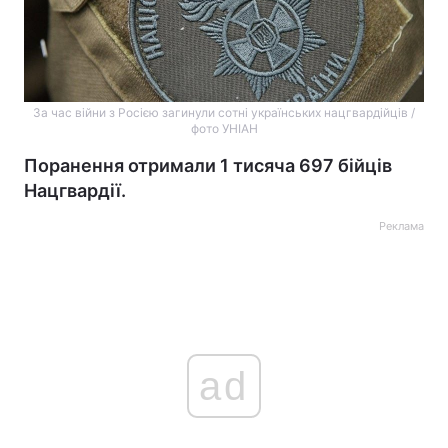
За час війни з Росією загинули сотні українських нацгвардійців /
фото УНІАН
Поранення отримали 1 тисяча 697 бійців
Нацгвардії.
Реклама
ad