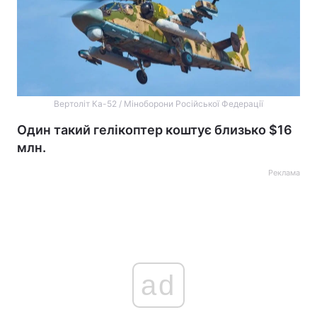
Вертоліт Ка-52 / Міноборони Російської Федерації
Один такий гелікоптер коштує близько $16
млн.
Реклама
ad