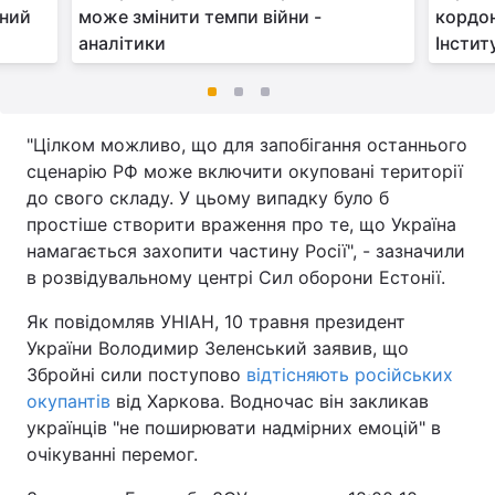
мний
може змінити темпи війни -
кордон
аналітики
Інстит
"Цілком можливо, що для запобігання останнього
сценарію РФ може включити окуповані території
до свого складу. У цьому випадку було б
простіше створити враження про те, що Україна
намагається захопити частину Росії", - зазначили
в розвідувальному центрі Сил оборони Естонії.
Як повідомляв УНІАН, 10 травня президент
України Володимир Зеленський заявив, що
Збройні сили поступово
відтісняють російських
окупантів
від Харкова. Водночас він закликав
українців "не поширювати надмірних емоцій" в
очікуванні перемог.