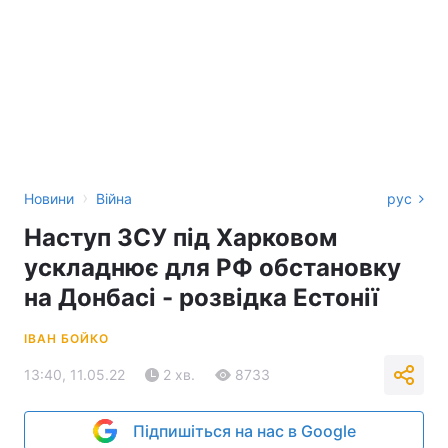
›
Новини
Війна
рус
Наступ ЗСУ під Харковом
ускладнює для РФ обстановку
на Донбасі - розвідка Естонії
ІВАН БОЙКО
13:40, 11.05.22
2 хв.
8733
Підпишіться на нас в Google