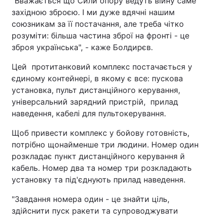
"Вважається що Сили опору ведуть війну саме
західною зброєю. І ми дуже вдячні нашим
союзникам за її постачання, але треба чітко
розуміти: більша частина зброї на фронті - це
зброя українська", - каже Болдирєв.
Цей протитанковий комплекс постачається у
єдиному контейнері, в якому є все: пускова
установка, пульт дистанційного керування,
універсальний зарядний пристрій, прилад
наведення, кабелі для пультокерування.
Щоб привести комплекс у бойову готовність,
потрібно щонайменше три людини. Номер один
розкладає пункт дистанційного керування й
кабель. Номер два та номер три розкладають
установку та під'єднують прилад наведення.
"Завдання номера один - це знайти ціль,
здійснити пуск ракети та супроводжувати