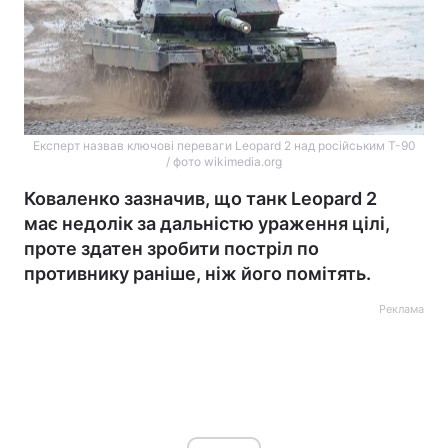
Експерт назвав ключові переваги Leopard 2 над російським Т-90
/ фото wikimedia.org
Коваленко зазначив, що танк Leopard 2
має недолік за дальністю ураження цілі,
проте здатен зробити постріл по
противнику раніше, ніж його помітять.
Реклама