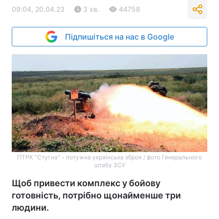
09:04, 20.04.23
3 хв.
44758
Підпишіться на нас в Google
ПТРК "Стугна" - потужна українська зброя / фото Генерального
штабу ЗСУ
Щоб привести комплекс у бойову
готовність, потрібно щонайменше три
людини.