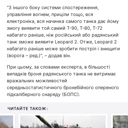
"З іншого боку системи спостереження,
управління вогнем, приціли тощо, вся
електроніка, вся начинка самого танка дає йому
змогу виявити той самий Т-90, Т-80, Т-72
набагато раніше, ніж російський або радянський
танк зможе виявити Leopard 2. Отже, Leopard 2
набагато раніше може зробити постріл і знищити
(ворога – ред.)", – додав він.
При цьому, за словами експерта, в більшості
випадків броня радянського танка не витримає
вражальних можливостей
середньостатистичного бронебійного опереного
підкаліберного снаряду (БОПС).
ЧИТАЙТЕ ТАКОЖ: