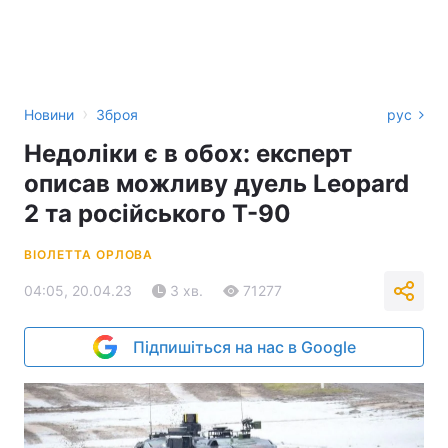
›
Новини
Зброя
рус
Недоліки є в обох: експерт
описав можливу дуель Leopard
2 та російського Т-90
ВІОЛЕТТА ОРЛОВА
04:05, 20.04.23
3 хв.
71277
Підпишіться на нас в Google