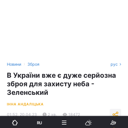
›
Новини
Зброя
рус
В України вже є дуже серйозна
зброя для захисту неба -
Зеленський
ІННА АНДАЛІЦЬКА
01:52, 20.04.23
2 хв.
18472
RU