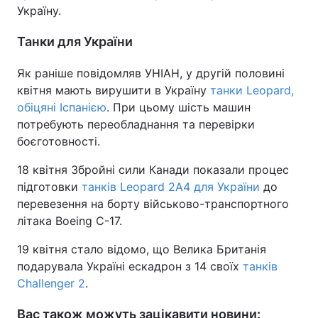
Україну.
Тема оформлення
Танки для України
Як раніше повідомляв УНІАН, у другій половині
квітня мають вирушити в Україну
танки Leopard,
обіцяні Іспанією
. При цьому шість машин
потребують переобладнання та перевірки
боєготовності.
18 квітня Збройні сили Канади показали процес
підготовки
танків Leopard 2A4 для України
до
перевезення на борту військово-транспортного
літака Boeing C-17.
19 квітня стало відомо, що Велика Британія
подарувала Україні ескадрон з 14 своїх
танків
Challenger 2
.
Вас також можуть зацікавити новини: