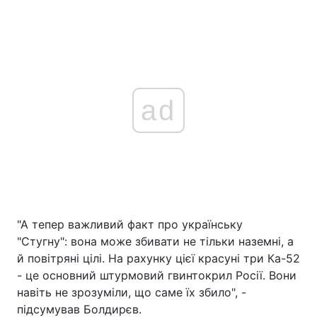
ad
"А тепер важливий факт про українську
"Стугну": вона може збивати не тільки наземні, а
й повітряні цілі. На рахунку цієї красуні три Ка-52
- це основний штурмовий гвинтокрил Росії. Вони
навіть не зрозуміли, що саме їх збило", -
підсумував Болдирєв.