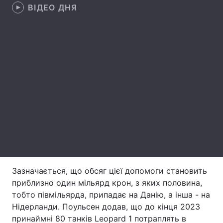
ВІДЕО ДНЯ
Лонгріди
Відео з Youtube
Статті
Інтерв'ю
Думки
Архів
Вакансії
Контакти
Послуги
Зазначається, що обсяг цієї допомоги становить
приблизно один мільярд крон, з яких половина,
тобто півмільярда, припадає на Данію, а інша - на
Нідерланди. Поульсен додав, що до кінця 2023
принаймні 80 танків Leopard 1 потраплять в