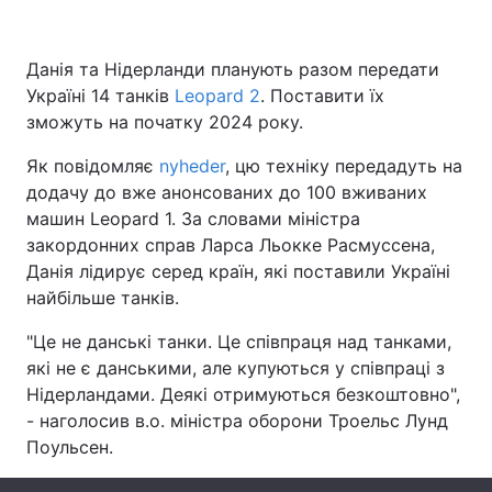
Данія та Нідерланди планують разом передати
Україні 14 танків
Головна
Leopard 2
. Поставити їх
Війна
зможуть на початку 2024 року.
Україна
Політика
Як повідомляє
nyheder
, цю техніку передадуть на
додачу до вже анонсованих до 100 вживаних
Економіка
Світ
машин Leopard 1. За словами міністра
Спорт
Наука
закордонних справ Ларса Льокке Расмуссена,
Данія лідирує серед країн, які поставили Україні
Техно і зв'язок
Лайт
найбільше танків.
Зброя
Інциденти
"Це не данські танки. Це співпраця над танками,
які не є данськими, але купуються у співпраці з
Здоров'я
Туризм
Нідерландами. Деякі отримуються безкоштовно",
- наголосив в.о. міністра оборони Троельс Лунд
Цікавинки
Погода
Поульсен.
Екологія
Регіони