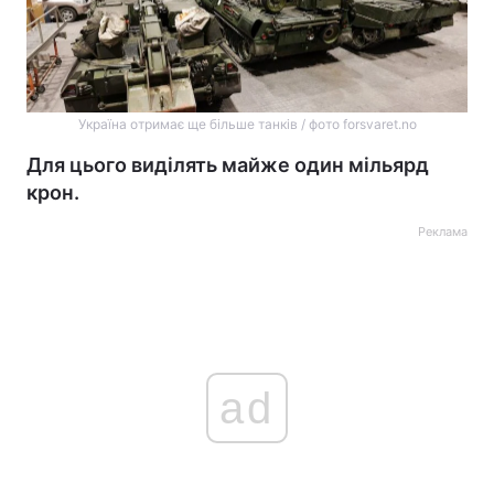
Україна отримає ще більше танків / фото forsvaret.no
Для цього виділять майже один мільярд
крон.
Реклама
ad