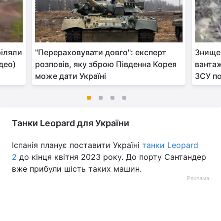
ріляли
"Перераховувати довго": експерт
Знищен
део)
розповів, яку зброю Південна Корея
вантаж
може дати Україні
ЗСУ по
Танки Leopard для України
Іспанія планує поставити Україні
танки Leopard
2
до кінця квітня 2023 року. До порту Сантандер
вже прибули шість таких машин.
Реклама