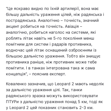
"Це яскраво видно по їхній артилерії, вона має
більшу дальність ураження цілей, ніж радянська і
пострадянська. Аналогічно – точність, значний
акцент робиться на точність. Авіація –
аналогічно, робиться наголос на системи, які
роблять літак навіть не 5-го покоління менш
помітним для систем і радарів противника,
водночас цей літак оснащений озброєнням із
більшою дальністю ураження. Тобто він знищує
противника раніше, ніж противник може тебе
помітити. І в танках інтегрована така ж сама
концепція", – пояснив експерт.
Коваленко зазначив, що Leopard 2 мають недолік
за дальністю ураження цілі. Так, танки
радянського зразка можуть використовувати
ПТУРи з дальністю ураження понад 5 км, тоді як
у Leopard 2 цей показник становить 2-3 км.