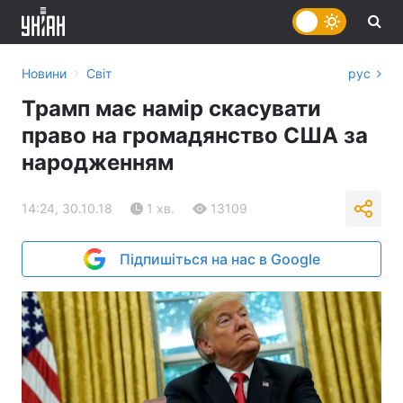
›
Новини
Світ
рус
Трамп має намір скасувати
право на громадянство США за
народженням
14:24, 30.10.18
1 хв.
13109
Підпишіться на нас в Google