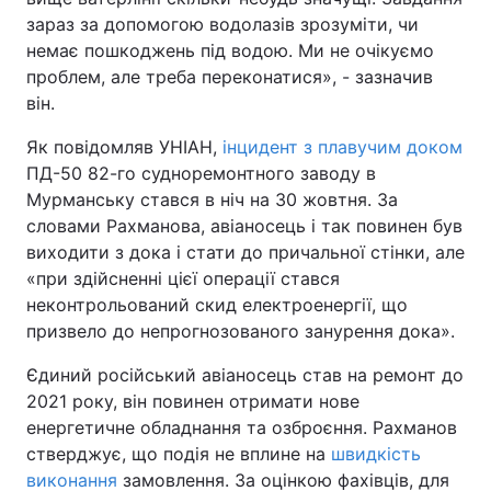
зараз за допомогою водолазів зрозуміти, чи
немає пошкоджень під водою. Ми не очікуємо
проблем, але треба переконатися», - зазначив
він.
Як повідомляв УНІАН,
інцидент з плавучим доком
ПД-50 82-го судноремонтного заводу в
Мурманську стався в ніч на 30 жовтня. За
словами Рахманова, авіаносець і так повинен був
виходити з дока і стати до причальної стінки, але
«при здійсненні цієї операції стався
неконтрольований скид електроенергії, що
призвело до непрогнозованого занурення дока».
Єдиний російський авіаносець став на ремонт до
2021 року, він повинен отримати нове
енергетичне обладнання та озброєння. Рахманов
стверджує, що подія не вплине на
швидкість
виконання
замовлення. За оцінкою фахівців, для