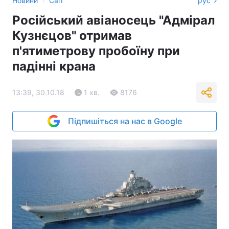
Новини
Світ
рус
Російський авіаносець "Адмірал
Кузнєцов" отримав
п'ятиметрову пробоїну при
падінні крана
13:39, 30.10.18
1 хв.
8176
Підпишіться на нас в Google