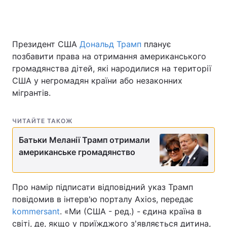
Президент США
Головна
Дональд Трамп
Війна
планує
позбавити права на отримання американського
Україна
Політика
громадянства дітей, які народилися на території
США у негромадян країни або незаконних
Економіка
Світ
мігрантів.
Спорт
Наука
ЧИТАЙТЕ ТАКОЖ
Техно і зв'язок
Лайт
Батьки Меланії Трамп отримали
американське громадянство
Зброя
Інциденти
Здоров'я
Туризм
Про намір підписати відповідний указ Трамп
повідомив в інтерв'ю порталу Axios, передає
Цікавинки
Погода
kommersant
. «Ми (США - ред.) - єдина країна в
Екологія
Регіони
світі, де, якщо у приїжджого з'являється дитина,