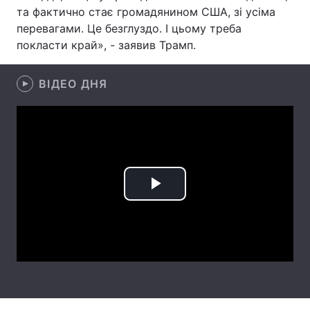
та фактично стає громадянином США, зі усіма
Лонгріди
перевагами. Це безглуздо. І цьому треба
покласти край», - заявив Трамп.
Відео з Youtube
Статті
ВІДЕО ДНЯ
Інтерв'ю
Думки
Архів
Вакансії
Контакти
Послуги
Play
Video