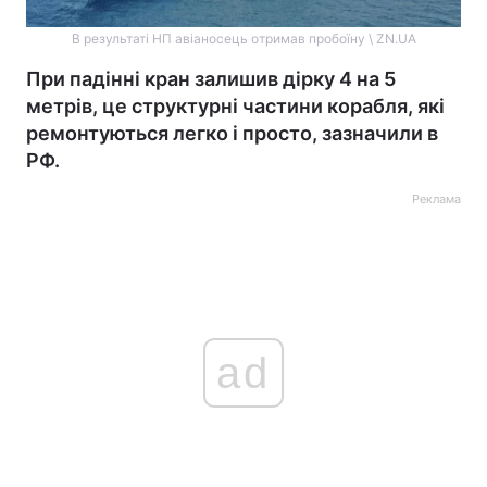
В результаті НП авіаносець отримав пробоїну \ ZN.UA
При падінні кран залишив дірку 4 на 5
метрів, це структурні частини корабля, які
ремонтуються легко і просто, зазначили в
РФ.
Реклама
ad