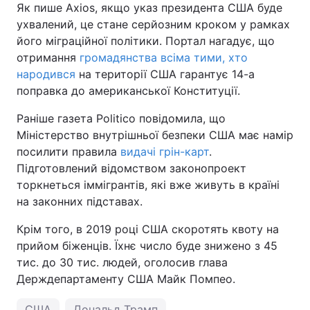
Як пише Axios, якщо указ президента США буде
Тема оформлення
ухвалений, це стане серйозним кроком у рамках
його міграційної політики. Портал нагадує, що
отримання
громадянства всіма тими, хто
народився
на території США гарантує 14-а
поправка до американської Конституції.
Раніше газета Politico повідомила, що
Міністерство внутрішньої безпеки США має намір
посилити правила
видачі грін-карт
.
Підготовлений відомством законопроект
торкнеться іммігрантів, які вже живуть в країні
на законних підставах.
Крім того, в 2019 році США скоротять квоту на
прийом біженців. Їхнє число буде знижено з 45
тис. до 30 тис. людей, оголосив глава
Держдепартаменту США Майк Помпео.
США
Дональд Трамп