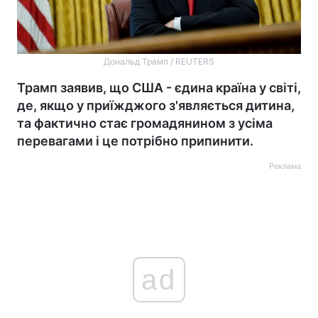
Дональд Трамп / REUTERS
Трамп заявив, що США - єдина країна у світі,
де, якщо у приїжджого з'являється дитина,
та фактично стає громадянином з усіма
перевагами і це потрібно припинити.
Реклама
ad