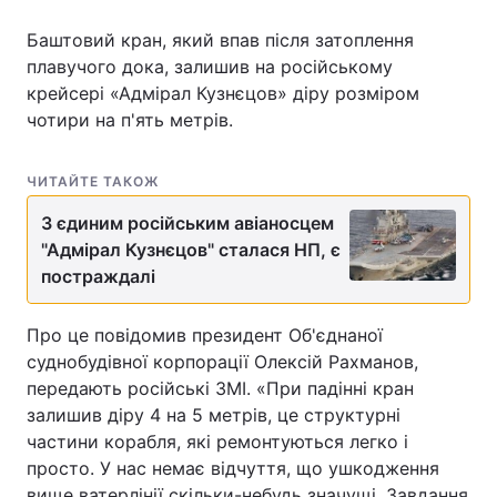
Баштовий кран, який впав після затоплення
плавучого дока, залишив на російському
крейсері «Адмірал Кузнєцов» діру розміром
чотири на п'ять метрів.
ЧИТАЙТЕ ТАКОЖ
З єдиним російським авіаносцем
"Адмірал Кузнєцов" сталася НП, є
постраждалі
Про це повідомив президент Об'єднаної
суднобудівної корпорації Олексій Рахманов,
передають російські ЗМІ. «При падінні кран
залишив діру 4 на 5 метрів, це структурні
частини корабля, які ремонтуються легко і
просто. У нас немає відчуття, що ушкодження
вище ватерлінії скільки-небудь значущі. Завдання