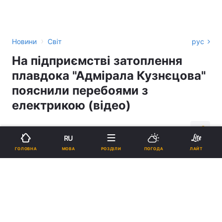
›
Новини
Світ
рус
На підприємстві затоплення
плавдока "Адмірала Кузнєцова"
пояснили перебоями з
електрикою (відео)
12:09, 30.10.18
2 хв.
8404
RU
МОВА
ГОЛОВНА
РОЗДІЛИ
ПОГОДА
ЛАЙТ
Підпишіться на нас в Google