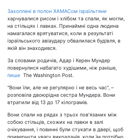
Захоплені в полон ХАМАСом ізраїльтяни
харчувалися рисом і хлібом та спали, як могли,
на стільцях і лавках. Принаймні одна людина
намагалася врятуватися, коли в результаті
ізраїльського авіаудару обвалилася будівля, в
якій він знаходився.
За словами родичів, Адар і Керен Мундер
повернулися набагато худішими, ніж раніше,
пише
The Washington Post.
"Вони їли, але не регулярно і не весь час", –
розповіла двоюрідна сестра Мундера. Вони
втратили від 13 до 17 кілограмів.
Вони спали на рядах з трьох пов'язаних між
собою стільців, схожих на лавки в залі
очікування, і повинні були стукати в двері, щоб
привернути увагу викрадачів, коли їм потрібно