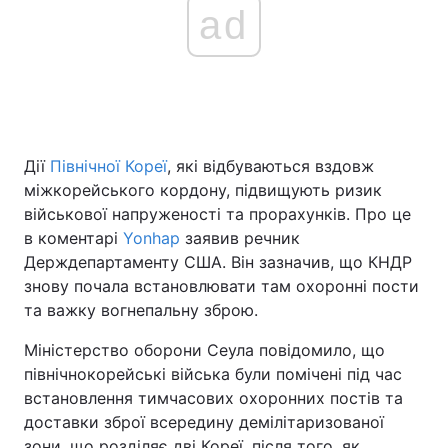
ad
Головна
Війна
Україна
Політика
Дії
Північної Кореї
, які відбуваються вздовж
Економіка
Світ
міжкорейського кордону, підвищують ризик
військової напруженості та прорахунків. Про це
Спорт
Наука
в коментарі
Yonhap
заявив речник
Держдепартаменту США. Він зазначив, що КНДР
Техно і зв'язок
Лайт
знову почала встановлювати там охоронні пости
Зброя
Інциденти
та важку вогнепальну зброю.
Міністерство оборони Сеула повідомило, що
Здоров'я
Туризм
північнокорейські війська були помічені під час
Цікавинки
Погода
встановлення тимчасових охоронних постів та
доставки зброї всередину демілітаризованої
Екологія
Регіони
зони, що розділяє дві Кореї, після того, як