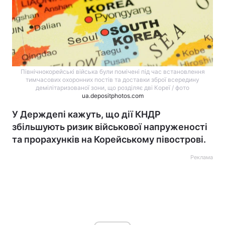
Північнокорейські війська були помічені під час встановлення
тимчасових охоронних постів та доставки зброї всередину
демілітаризованої зони, що розділяє дві Кореї / фото
ua.depositphotos.com
У Держдепі кажуть, що дії КНДР
збільшують ризик військової напруженості
та прорахунків на Корейському півострові.
Реклама