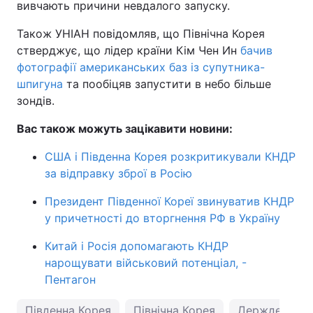
вивчають причини невдалого запуску.
Також УНІАН повідомляв, що Північна Корея
стверджує, що лідер країни Кім Чен Ин
бачив
фотографії американських баз із супутника-
шпигуна
та пообіцяв запустити в небо більше
зондів.
Вас також можуть зацікавити новини:
США і Південна Корея розкритикували КНДР
за відправку зброї в Росію
Президент Південної Кореї звинуватив КНДР
у причетності до вторгнення РФ в Україну
Китай і Росія допомагають КНДР
нарощувати військовий потенціал, -
Пентагон
Південна Корея
Північна Корея
Держдепарт