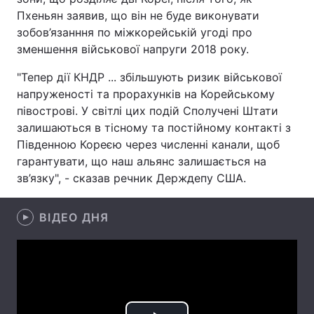
Пхеньян заявив, що він не буде виконувати
Лонгріди
зобов’язанння по міжкорейській угоді про
зменшення військової напруги 2018 року.
Відео з Youtube
Статті
"Тепер дії КНДР ... збільшують ризик військової
напруженості та прорахунків на Корейському
Інтерв'ю
Думки
півострові. У світлі цих подій Сполучені Штати
залишаються в тісному та постійному контакті з
Архів
Вакансії
Південною Кореєю через численні канали, щоб
Контакти
гарантувати, що наш альянс залишається на
зв’язку", - сказав речник Держдепу США.
Послуги
ВІДЕО ДНЯ