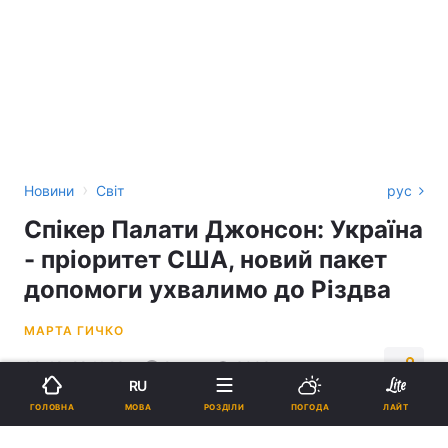
›
Новини
Світ
рус
Спікер Палати Джонсон: Україна
- пріоритет США, новий пакет
допомоги ухвалимо до Різдва
МАРТА ГИЧКО
09:42, 28.11.23
2 хв.
3003
RU
МОВА
ГОЛОВНА
РОЗДІЛИ
ПОГОДА
ЛАЙТ
Підпишіться на нас в Google