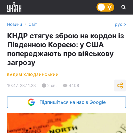
›
Новини
Світ
рус
КНДР стягує зброю на кордон із
Південною Кореєю: у США
попереджають про військову
загрозу
ВАДИМ ХЛЮДЗИНСЬКИЙ
10:47, 28.11.23
2 хв.
4408
Підпишіться на нас в Google