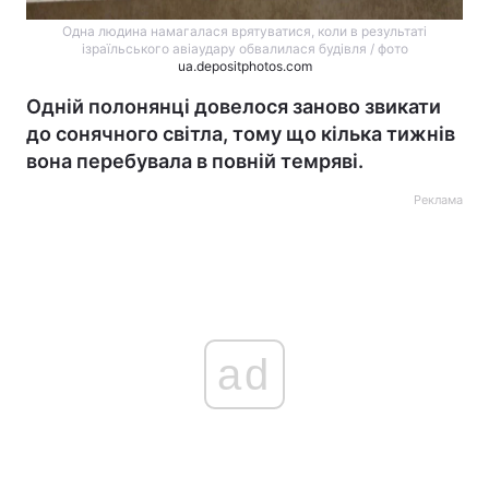
Одна людина намагалася врятуватися, коли в результаті
ізраїльського авіаудару обвалилася будівля / фото
ua.depositphotos.com
Одній полонянці довелося заново звикати
до сонячного світла, тому що кілька тижнів
вона перебувала в повній темряві.
Реклама
ad