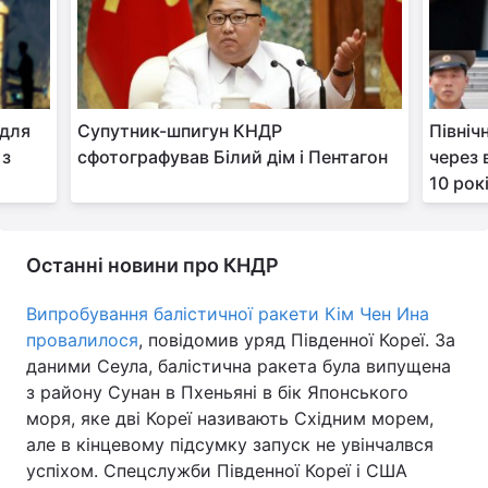
 для
Супутник-шпигун КНДР
Північ
 з
сфотографував Білий дім і Пентагон
через 
10 рок
Останні новини про КНДР
Випробування балістичної ракети Кім Чен Ина
провалилося
, повідомив уряд Південної Кореї. За
даними Сеула, балістична ракета була випущена
з району Сунан в Пхеньяні в бік Японського
моря, яке дві Кореї називають Східним морем,
але в кінцевому підсумку запуск не увінчалвся
успіхом. Спецслужби Південної Кореї і США