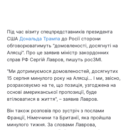
Головна
Війна
Під час візиту спецпредставників президента
Україна
Політика
США
Дональда Трампа
до Росії сторони
обговорюватимуть "домовленості, досягнуті на
Економіка
Світ
Алясці". Про це заявив міністр закордонних
справ РФ Сергій Лавров, пишуть росЗМІ.
Спорт
Наука
"Ми дотримуємося домовленостей, досягнутих
Техно і зв'язок
Лайт
15 серпня минулого року на Алясці… І ми, звісно,
розраховуємо на те, що позиція, узгоджена на
Зброя
Інциденти
основі американської пропозиції, буде
втілюватися в життя", – заявив Лавров.
Здоров'я
Туризм
Він також розповів про зустріч з послами
Цікавинки
Погода
Франції, Німеччини та Британії, яка пройшла
минулого тижня. За словами Лаврова,
Екологія
Регіони