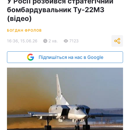
У Росії розбився стратегічний
бомбардувальник Ту-22М3
(відео)
БОГДАН ФРОЛОВ
16:36, 15.06.26
2 хв.
7123
Підпишіться на нас в Google