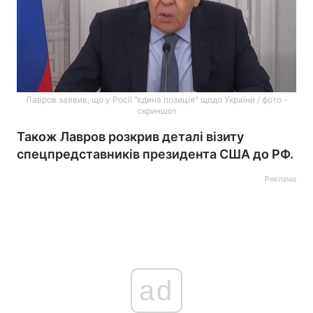
Лавров заявив, що у Росії "єдина позиція" щодо України / фото -
скриншот
Також Лавров розкрив деталі візиту
спецпредставників президента США до РФ.
Реклама
ad