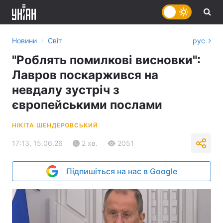
›
Новини
Світ
рус
"Роблять помилкові висновки":
Лавров поскаржився на
невдалу зустріч з
європейськими послами
НІКІТА ШЕНДЕРОВСЬКИЙ
17:13, 15.06.26
2 хв.
2051
Підпишіться на нас в Google