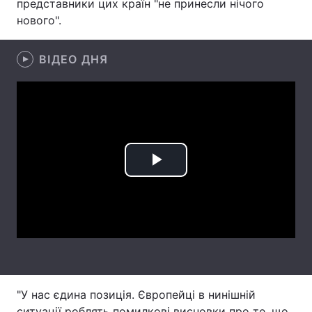
представники цих країн "не принесли нічого
нового".
Лонгріди
ВІДЕО ДНЯ
Відео з Youtube
Статті
Інтерв'ю
Думки
Архів
Вакансії
Контакти
Play
Послуги
Video
"У нас єдина позиція. Європейці в нинішній
ситуації роблять помилкові висновки про те, що