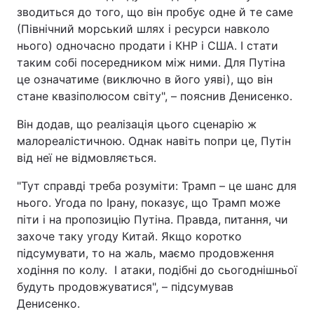
зводиться до того, що він пробує одне й те саме
(Північний морський шлях і ресурси навколо
нього) одночасно продати і КНР і США. І стати
таким собі посередником між ними. Для Путіна
це означатиме (виключно в його уяві), що він
стане квазіполюсом світу", – пояснив Денисенко.
Він додав, що реалізація цього сценарію ж
малореалістичною. Однак навіть попри це, Путін
від неї не відмовляється.
"Тут справді треба розуміти: Трамп – це шанс для
нього. Угода по Ірану, показує, що Трамп може
піти і на пропозицію Путіна. Правда, питання, чи
захоче таку угоду Китай. Якщо коротко
підсумувати, то на жаль, маємо продовження
ходіння по колу. І атаки, подібні до сьогоднішньої
будуть продовжуватися", – підсумував
Денисенко.