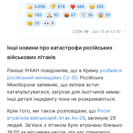
Інші новини про катастрофи російських
військових літаків
Раніше УНІАН повідомляв, що в Криму
розбився
російський винищувач Су-30
. Російське
Міноборони запевняє, що екіпаж встиг
катапультуватися, загрози для льотчиків немає.
Інші деталі інциденту поки не розкриваються.
Крім того, ми також розповідали, що
Росія
втратила військовий літак Ан-26
, загинули 29
людей. Зв'язок з літаком було втрачено близько
18:00 за місцевим часом, під час планового