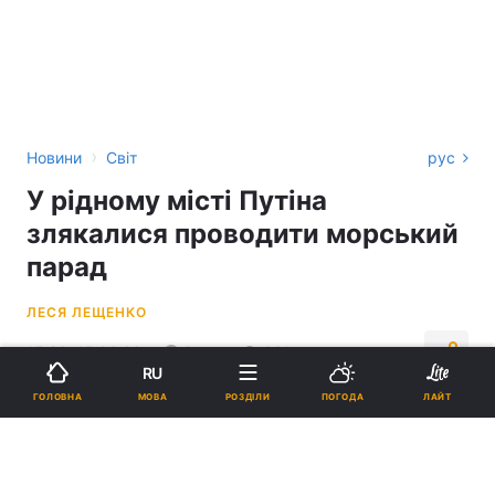
›
Новини
Світ
рус
У рідному місті Путіна
злякалися проводити морський
парад
ЛЕСЯ ЛЕЩЕНКО
15:26, 15.06.26
2 хв.
661
RU
МОВА
ГОЛОВНА
РОЗДІЛИ
ПОГОДА
ЛАЙТ
Підпишіться на нас в Google