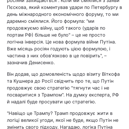
росіяни захищаються". Коли ми сміялися з заяви
Пєскова, який коментував удари по Петербургу в
день міжнародного економічного форуму, то ми
даремно сміялися. Його формула: "ми
продовжуємо війну, щоб такого (ударів по
портам РФ) більше не було" – це не просто
логічна інверсія. Це нова формула війни Путіна.
Вже місяць росіян годують цією формулою, і
частина з них обовʼязково в це повірить", –
зазначив Денисенко.
Він додав, що домовленість щодо візиту Віткофа
та Кушнера до Росії свідчить про те, що Путін
продовжує свою стратегію "тягнути час і не
посваритися з Трампом". На думку експерта, РФ
й надалі буде просувати цю стратегію.
"Навіщо це Трампу? Трамп продовжує жити в
логіці великої угоди, якої не буде, якщо Путін не
змінить свого підходу. Нагадаю, логіка Путіна