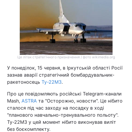
Це літак стратегічного призначення / фото wikimedia.org
У понеділок, 15 червня, в Іркутській області Росії
зазнав аварії стратегічний бомбардувальник-
ракетоносець
Ту-22М3
.
Про це повідомляють російські Telegram-канали
Mash,
ASTRA
та "Осторожно, новости". Це нібито
сталося під час заходу на посадку в ході
"планового навчально-тренувального польоту".
Ту-22М3 у цей момент нібито виконував виліт
без боєкомплекту.