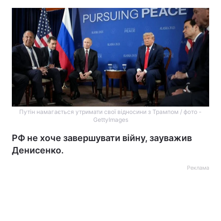
Путін намагається утримати свої відносини з Трампом / фото -
GettyImages
РФ не хоче завершувати війну, зауважив
Денисенко.
Реклама