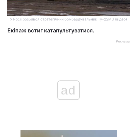
У Росії розбився стратегічний бомбардувальник Ту-22М3 (відео)
Екіпаж встиг катапультуватися.
Реклама
ad