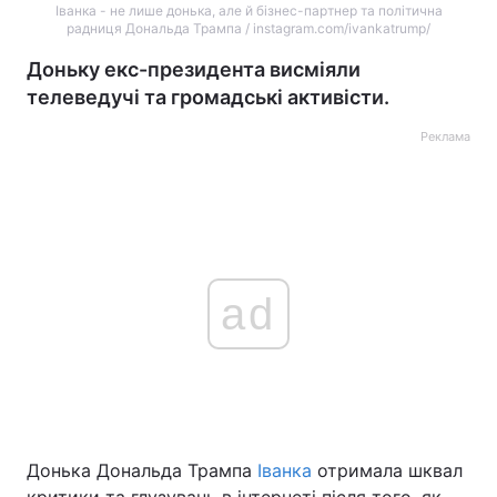
Іванка - не лише донька, але й бізнес-партнер та політична
радниця Дональда Трампа / instagram.com/ivankatrump/
Доньку екс-президента висміяли
телеведучі та громадські активісти.
Реклама
ad
Донька Дональда Трампа
Іванка
отримала шквал