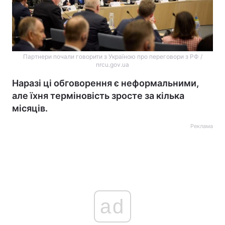
Партнери почали говорити з Україною про переговори з РФ /
nrcu.gov.ua
Наразі ці обговорення є неформальними,
але їхня терміновість зросте за кілька
місяців.
Реклама
ad