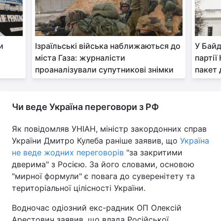
и
Ізраїльські війська наближаються до
У Байд
міста Газа: журналісти
партії
проаналізували супутникові знімки
пакет 
Чи веде Україна переговори з РФ
Як повідомляв УНІАН, міністр закордонних справ
України Дмитро Кулеба раніше заявив, що
Україна
не веде жодних переговорів
"за закритими
дверима" з Росією. За його словами, основою
"мирної формули" є повага до суверенітету та
територіальної цілісності України.
Водночас одіозний екс-радник ОП Олексій
Арестович заявив, що влада Російської