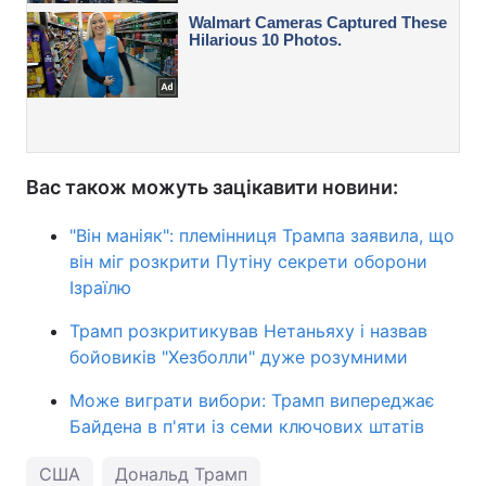
Вас також можуть зацікавити новини:
"Він маніяк": племінниця Трампа заявила, що
він міг розкрити Путіну секрети оборони
Ізраїлю
Трамп розкритикував Нетаньяху і назвав
бойовиків "Хезболли" дуже розумними
Може виграти вибори: Трамп випереджає
Байдена в п'яти із семи ключових штатів
США
Дональд Трамп