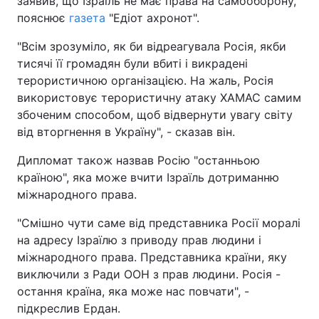
заявив, що Ізраїль не має права на самооборону,
пояснює
газета
"Едіот ахронот".
"Всім зрозуміло, як би відреагувала Росія, якби
тисячі її громадян були вбиті і викрадені
терористичною організацією. На жаль, Росія
використовує терористичну атаку ХАМАС самим
збоченим способом, щоб відвернути увагу світу
від вторгнення в Україну", - сказав він.
Дипломат також назвав Росію "останньою
країною", яка може вчити Ізраїль дотриманню
міжнародного права.
"Смішно чути саме від представника Росії моралі
на адресу Ізраїлю з приводу прав людини і
міжнародного права. Представника країни, яку
виключили з Ради ООН з прав людини. Росія -
остання країна, яка може нас повчати", -
підкреслив Ердан.