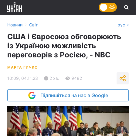
›
Новини
Світ
рус
США і Євросоюз обговорюють
із Україною можливість
переговорів з Росією, - NBC
МАРТА ГИЧКО
10:09, 04.11.23
2 хв.
9482
Підпишіться на нас в Google