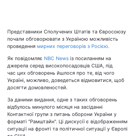
Головна
Війна
Представники Сполучених Штатів та Євросоюзу
почали обговорювати з Україною можливість
Україна
Політика
проведення
мирних переговорів з Росією.
Економіка
Світ
Як повідомляє
NBC News
із посиланням на
джерела серед високопосадовців США, під
Спорт
Наука
час цих обговорень йшлося про те, від чого
Техно і зв'язок
Лайт
Україні, можливо, доведеться відмовитися, щоб
досягти домовленостей.
Зброя
Інциденти
За даними видання, одне з таких обговорень
Здоров'я
Туризм
відбулось минулого місяця на засіданні
Контактної групи з питань оборони України у
Цікавинки
Погода
форматі "Рамштайн". Ці дискусії є відображенням
ситуації на фронті та політичної ситуації у Європі
Екологія
Регіони