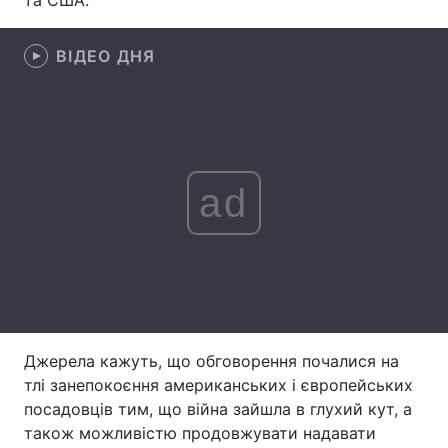
та США.
Лонгріди
ВІДЕО ДНЯ
Відео з Youtube
Статті
Інтерв'ю
Думки
Архів
Вакансії
ad
Контакти
Послуги
Джерела кажуть, що обговорення почалися на
тлі занепокоєння американських і європейських
посадовців тим, що війна зайшла в глухий кут, а
також можливістю продовжувати надавати