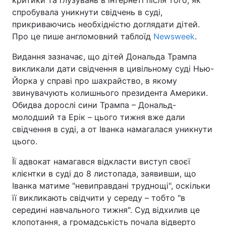
критики та глузувань в інтернеті після того, як
спробувала уникнути свідчень в суді,
прикриваючись необхідністю доглядати дітей.
Про це пише англомовний таблоїд
Newsweek
.
Видання зазначає, що дітей Дональда Трампа
викликали дати свідчення в цивільному суді Нью-
Йорка у справі про шахрайство, в якому
звинувачують колишнього президента Америки.
Обидва дорослі сини Трампа – Дональд-
молодший та Ерік – цього тижня вже дали
свідчення в суді, а от Іванка намагалася уникнути
цього.
Її адвокат намагався відкласти виступ своєї
клієнтки в суді до 8 листопада, заявивши, що
Іванка матиме "невиправдані труднощі", оскільки
її викликають свідчити у середу – тобто "в
середині навчального тижня". Суд відхилив це
клопотання, а громадськість почала відверто