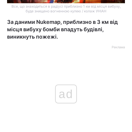
Все, що знаходиться в радіусі приблизно 1 км від місця вибуху,
буде знищено вогненною кулею / колаж УНІАН
За даними Nukemap, приблизно в 3 км від
місця вибуху бомби впадуть будівлі,
виникнуть пожежі.
Реклама
ad