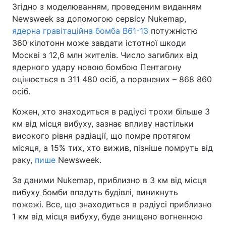
Згідно з моделюванням, проведеним виданням
Newsweek за допомогою сервісу Nukemap,
ядерна гравітаційна бомба B61-13
потужністю
360 кілотонн може завдати істотної шкоди
Москві з 12,6 млн жителів. Число загиблих від
ядерного удару новою бомбою Пентагону
оцінюється в 311 480 осіб, а поранених – 868 860
осіб.
Кожен, хто знаходиться в радіусі трохи більше 3
км від місця вибуху, зазнає впливу настільки
високого рівня радіації, що помре протягом
місяця, а 15% тих, хто вижив, пізніше помруть від
раку,
пише
Newsweek.
За даними Nukemap, приблизно в 3 км від місця
вибуху бомби впадуть будівлі, виникнуть
пожежі. Все, що знаходиться в радіусі приблизно
1 км від місця вибуху, буде знищено вогненною