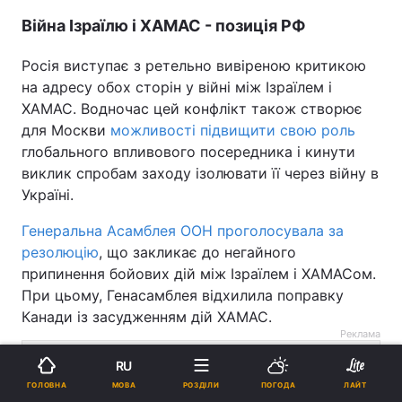
Війна Ізраїлю і ХАМАС - позиція РФ
Росія виступає з ретельно вивіреною критикою
на адресу обох сторін у війні між Ізраїлем і
ХАМАС. Водночас цей конфлікт також створює
для Москви
можливості підвищити свою роль
глобального впливового посередника і кинути
виклик спробам заходу ізолювати її через війну в
Україні.
Генеральна Асамблея ООН проголосувала за
резолюцію
, що закликає до негайного
припинення бойових дій між Ізраїлем і ХАМАСом.
При цьому, Генасамблея відхилила поправку
Канади із засудженням дій ХАМАС.
Реклама
RU
МОВА
ГОЛОВНА
РОЗДІЛИ
ПОГОДА
ЛАЙТ