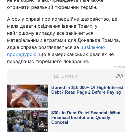
не на користь екс-президента і він може
отримати реальний тюремний термін.
А ось у справі про комерційне шахрайство, де
мала давати свідчення Іванка Трамп, у
найгіршому випадку все закінчиться
матеріальними втратами для Дональда Трампа,
адже справа розглядається за
цивільною
процедурою
, що в американських реаліях не
передбачає тюремного покарання.
Реклама