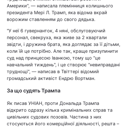
Америки", — написала племінниця колишнього
президента Мері Л. Трамп, яка відома вкрай
ворожим ставленням до свого дядька.
"У неї 6 гувернанток, 4 няні, обслуговуючий
персонал, свекруха, яка живе за 2 квартали
звідти, і дружина брата, яка доглядає за її дітьми,
коли їй це потрібно. Але так, краще призупинити
суд над принцесою Іванкою, тому що "це
навчальний тиждень", і це створює "невиправдані
труднощі", — написав в Твіттері відомий
громадський активіст Ендрю Вортман.
За що судять Трампа
Як писав УНІАН, проти Дональда Трампа
відкрито одразу кілька кримінальних справ та
цивільних судових позовів. Частина з них
стосуються його комерційної діяльності, решта –