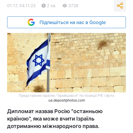
01:17, 04.11.23
2 хв.
3728
Підпишіться на нас в Google
Представник Ізраїлю "пройшовся" по позиції РФ / фото
ua.depositphotos.com
Дипломат назвав Росію "останньою
країною", яка може вчити Ізраїль
дотриманню міжнародного права.