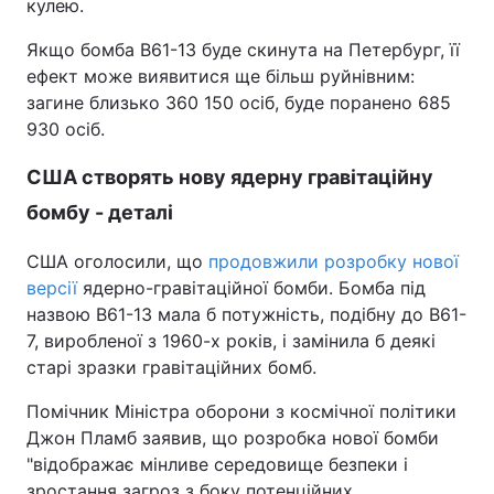
кулею.
Якщо бомба B61-13 буде скинута на Петербург, її
ефект може виявитися ще більш руйнівним:
загине близько 360 150 осіб, буде поранено 685
930 осіб.
США створять нову ядерну гравітаційну
бомбу - деталі
США оголосили, що
продовжили розробку нової
версії
ядерно-гравітаційної бомби. Бомба під
назвою B61-13 мала б потужність, подібну до B61-
7, виробленої з 1960-х років, і замінила б деякі
старі зразки гравітаційних бомб.
Помічник Міністра оборони з космічної політики
Джон Пламб заявив, що розробка нової бомби
"відображає мінливе середовище безпеки і
зростання загроз з боку потенційних