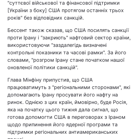
"суттєвої військової та фінансової підтримки
[України з боку] США протягом останніх трьох
років" без відповідних санкцій.
Бессент також сказав, що США посилять санкції
проти Ірану і "закриють" нафтовий сектор країни,
використовуючи "заздалегідь визначені
контрольні показники та часові рамки". За його
словами, "розгром Ірану стане початком нашої
оновленої політики санкцій".
Глава Мінфіну припустив, що США
працюватимуть з "регіональними сторонами", які
допомагають Ірану просувати його нафту на
ринок. Однією з цих країн, ймовірно, буде Росія,
яка на початку цього тижня дала сигнал, що
готова допомогти США в переговорах з Іраном
щодо припинення його ядерної програми та
підтримки регіональних антиамериканських