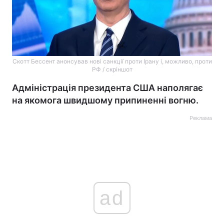
Скотт Бессент анонсував нові санкції проти Ірану і, можливо, проти
РФ / скріншот
Адміністрація президента США наполягає
на якомога швидшому припиненні вогню.
Реклама
ad