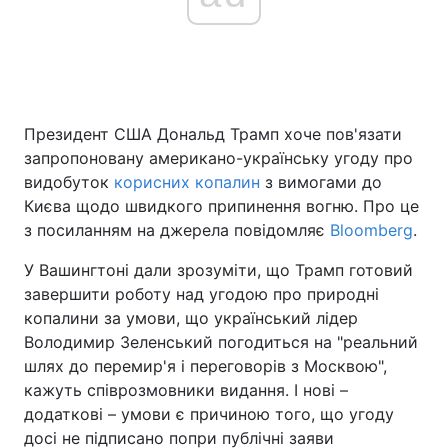
Головна
Війна
Україна
Політика
Президент США Дональд Трамп хоче пов'язати
запропоновану американо-українську угоду про
Економіка
Світ
видобуток
корисних копалин
з вимогами до
Києва щодо швидкого припинення вогню. Про це
Спорт
Наука
з посиланням на джерела повідомляє
Bloomberg
.
Техно і зв'язок
Лайт
У Вашингтоні дали зрозуміти, що Трамп готовий
завершити роботу над угодою про природні
Зброя
Інциденти
копалини за умови, що український лідер
Володимир Зеленський погодиться на "реальний
Здоров'я
Туризм
шлях до перемир'я і переговорів з Москвою",
кажуть співрозмовники видання. І нові –
Цікавинки
Погода
додаткові – умови є причиною того, що угоду
досі не підписано попри публічні заяви
Екологія
Регіони