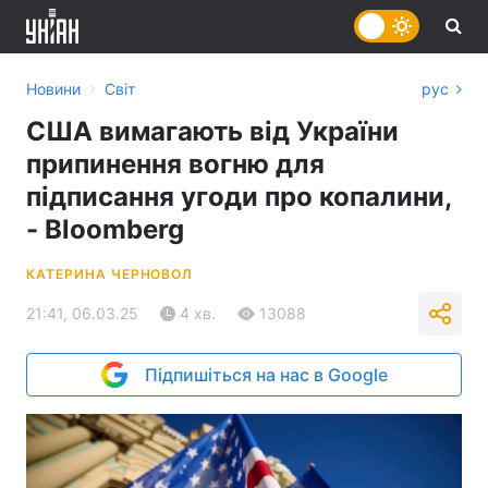
›
Новини
Світ
рус
США вимагають від України
припинення вогню для
підписання угоди про копалини,
- Bloomberg
КАТЕРИНА ЧЕРНОВОЛ
21:41, 06.03.25
4 хв.
13088
Підпишіться на нас в Google