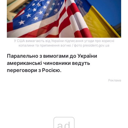
У США вимагають від України підписання угоди про корисні
копалини та припинення вогню / фото president.gov.ua
Паралельно з вимогами до України
американські чиновники ведуть
переговори з Росією.
Реклама
ad