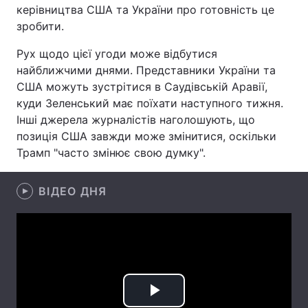
керівництва США та України про готовність це
Лонгріди
зробити.
Рух щодо цієї угоди може відбутися
Відео з Youtube
Статті
найближчими днями. Представники України та
США можуть зустрітися в Саудівській Аравії,
Інтерв'ю
Думки
куди Зеленський має поїхати наступного тижня.
Інші джерела журналістів наголошують, що
Архів
Вакансії
позиція США завжди може змінитися, оскільки
Трамп "часто змінює свою думку".
Контакти
Послуги
ВІДЕО ДНЯ
Play