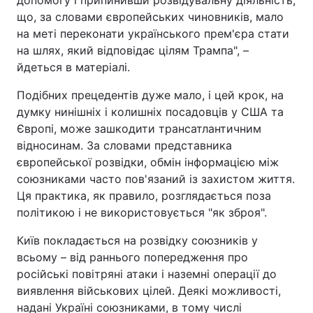
допомогу і припинивши розвідувальну діяльність,
що, за словами європейських чиновників, мало
на меті переконати українського прем'єра стати
на шлях, який відповідає цілям Трампа", –
йдеться в матеріалі.
Подібних прецедентів дуже мало, і цей крок, на
думку нинішніх і колишніх посадовців у США та
Європі, може зашкодити трансатлантичним
відносинам. За словами представника
європейської розвідки, обмін інформацією між
союзниками часто пов'язаний із захистом життя.
Ця практика, як правило, розглядається поза
політикою і не використовується "як зброя".
Київ покладається на розвідку союзників у
всьому – від раннього попередження про
російські повітряні атаки і наземні операції до
виявлення військових цілей. Деякі можливості,
надані Україні союзниками, в тому числі