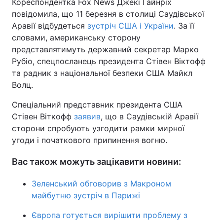
Кореспондентка Fox News Джекі Гайнріх
повідомила, що 11 березня в столиці Саудівської
Аравії відбудеться
зустріч США і України
. За її
словами, американську сторону
представлятимуть державний секретар Марко
Рубіо, спецпосланець президента Стівен Віктофф
та радник з національної безпеки США Майкл
Волц.
Спеціальний представник президента США
Стівен Віткофф
заявив
, що в Саудівській Аравії
сторони спробують узгодити рамки мирної
угоди і початкового припинення вогню.
Вас також можуть зацікавити новини:
Зеленський обговорив з Макроном
майбутню зустріч в Парижі
Європа готується вирішити проблему з