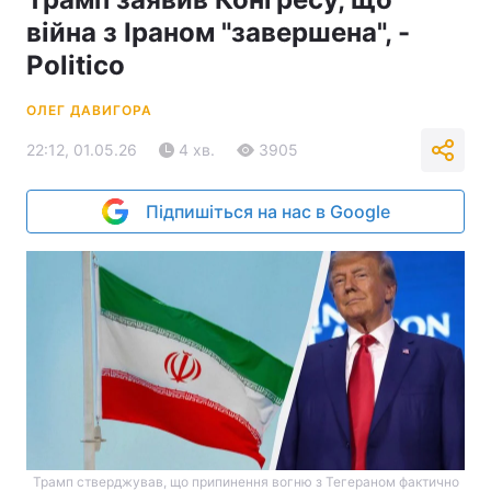
війна з Іраном "завершена", -
Politico
ОЛЕГ ДАВИГОРА
22:12, 01.05.26
4 хв.
3905
Підпишіться на нас в Google
Трамп стверджував, що припинення вогню з Тегераном фактично