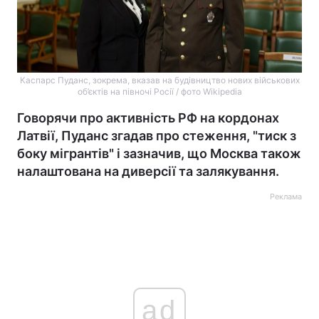
Каспарс Пуданс, зокрема, вказав на будівництво нових військових
об’єктів на півночі Росії / фото Wikipedia
Говорячи про активність РФ на кордонах
Латвії, Пуданс згадав про стеження, "тиск з
боку мігрантів" і зазначив, що Москва також
налаштована на диверсії та залякування.
Реклама
ad