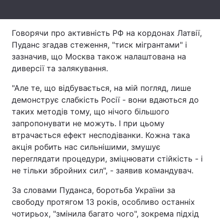
Тема оформлення
Говорячи про активність РФ на кордонах Латвії,
Пуданс згадав стеження, "тиск мігрантами" і
зазначив, що Москва також налаштована на
диверсії та залякування.
"Але те, що відбувається, на мій погляд, лише
демонструє слабкість Росії - вони вдаються до
таких методів тому, що нічого більшого
запропонувати не можуть. І при цьому
втрачається ефект несподіванки. Кожна така
акція робить нас сильнішими, змушує
переглядати процедури, зміцнювати стійкість - і
не тільки збройних сил", - заявив командувач.
За словами Пуданса, боротьба України за
свободу протягом 13 років, особливо останніх
чотирьох, "змінила багато чого", зокрема підхід