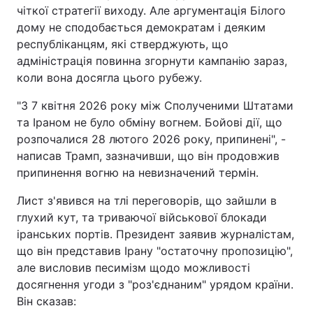
чіткої стратегії виходу. Але аргументація Білого
дому не сподобається демократам і деяким
республіканцям, які стверджують, що
адміністрація повинна згорнути кампанію зараз,
коли вона досягла цього рубежу.
"З 7 квітня 2026 року між Сполученими Штатами
та Іраном не було обміну вогнем. Бойові дії, що
розпочалися 28 лютого 2026 року, припинені", -
написав Трамп, зазначивши, що він продовжив
припинення вогню на невизначений термін.
Лист з'явився на тлі переговорів, що зайшли в
глухий кут, та триваючої військової блокади
іранських портів. Президент заявив журналістам,
що він представив Ірану "остаточну пропозицію",
але висловив песимізм щодо можливості
досягнення угоди з "роз'єднаним" урядом країни.
Він сказав: