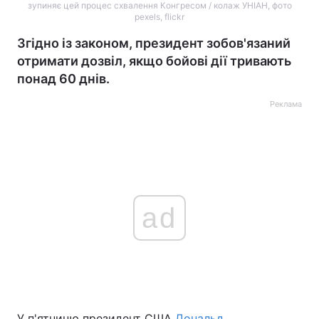
зупиняє цей процес схвалення Конгресом / колаж УНІАН, фото
pexels, flickr
Згідно із законом, президент зобов'язаний
отримати дозвіл, якщо бойові дії тривають
понад 60 днів.
Реклама
ad
У п'ятницю президент США
Дональд