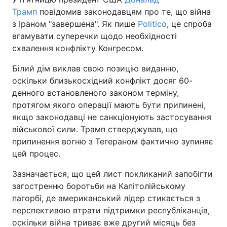
Трамп
повідомив законодавцям про те, що війна
з Іраном "завершена". Як пише
Politico
, це спроба
вгамувати суперечки щодо необхідності
схвалення конфлікту Конгресом.
Білий дім виклав свою позицію виданню,
оскільки близькосхідний конфлікт досяг 60-
денного встановленого законом терміну,
протягом якого операції мають бути припинені,
якщо законодавці не санкціонують застосування
військової сили. Трамп стверджував, що
припинення вогню з Тегераном фактично зупиняє
цей процес.
Зазначається, що цей лист покликаний запобігти
загостренню боротьби на Капітолійському
пагорбі, де американський лідер стикається з
перспективою втрати підтримки республіканців,
оскільки війна триває вже другий місяць без