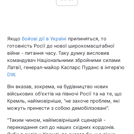
Головна
Війна
Якщо
бойові дії в Україні
припиняться, то
Україна
Політика
готовність Росії до нової широкомасштабної
Економіка
Світ
війни - питання часу. Таку думку висловив
командувач Національними збройними силами
Спорт
Наука
Латвії, генерал-майор Каспарс Пуданс в інтерв'ю
DW
.
Техно і зв'язок
Лайт
Він вказав, зокрема, на будівництво нових
Зброя
Інциденти
військових об'єктів на півночі Росії та на те, що
Кремль, найімовірніше, "не захоче проблем, які
Здоров'я
Туризм
можуть принести з собою демобілізовані".
Цікавинки
Погода
"Таким чином, найімовірніший сценарій -
перекидання сил до наших східних кордонів.
Екологія
Регіони