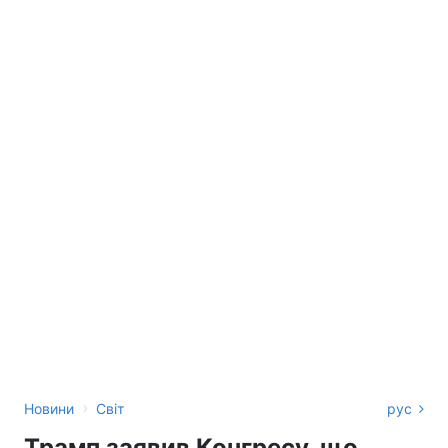
›
Новини
Світ
рус
Трамп заявив Конгресу, що