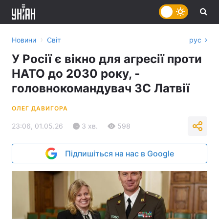
›
Новини
Світ
рус
У Росії є вікно для агресії проти
НАТО до 2030 року, -
головнокомандувач ЗС Латвії
ОЛЕГ ДАВИГОРА
23:06, 01.05.26
3 хв.
598
Підпишіться на нас в Google