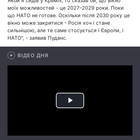
Якби я сидів у Кремлі, то сказав би, що вікно
моїх можливостей - це 2027–2029 роки. Поки
Лонгріди
що НАТО не готове. Оскільки після 2030 року це
вікно може закритися - Росія хоч і стане
Відео з Youtube
Статті
сильнішою, але те саме стосується і Європи, і
НАТО", - заявив Пуданс.
Інтерв'ю
Думки
ВІДЕО ДНЯ
Архів
Вакансії
Контакти
Послуги
Play
Video