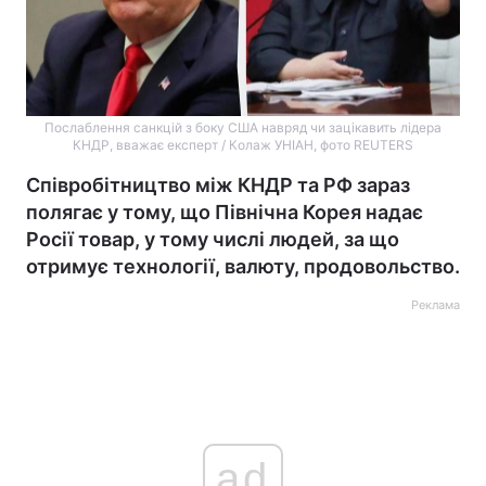
Послаблення санкцій з боку США навряд чи зацікавить лідера
КНДР, вважає експерт / Колаж УНІАН, фото REUTERS
Співробітництво між КНДР та РФ зараз
полягає у тому, що Північна Корея надає
Росії товар, у тому числі людей, за що
отримує технології, валюту, продовольство.
Реклама
ad