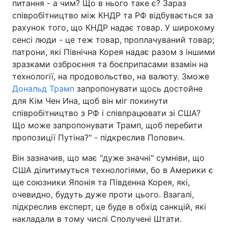
питання - а чим? Що в нього таке є? Зараз
співробітництво між КНДР та РФ відбувається за
рахунок того, що КНДР надає товар. У широкому
сенсі люди - це теж товар, проплачуваний товар;
патрони, які Північна Корея надає разом з іншими
зразками озброєння та боєприпасами взамін на
технології, на продовольство, на валюту. Зможе
Дональд Трамп
запропонувати щось достойне
для Кім Чен Ина, щоб він міг покинути
співробітництво з РФ і співпрацювати зі США?
Що може запропонувати Трамп, щоб перебити
пропозиції Путіна?" - підкреслив Попович.
Він зазначив, що має "дуже значні" сумніви, що
США ділитимуться технологіями, бо в Америки є
ще союзники Японія та Південна Корея, які,
очевидно, будуть дуже проти цього. Взагалі,
підкреслив експерт, це буде в обхід санкцій, які
накладали в тому числі Сполучені Штати.