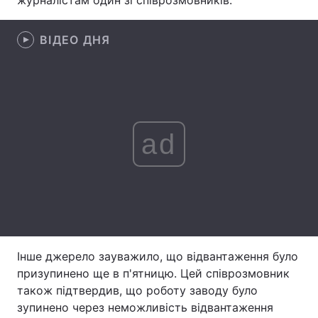
журналістам один зі співрозмовників.
Лонгріди
ВІДЕО ДНЯ
Відео з Youtube
Статті
Інтерв'ю
Думки
Архів
Вакансії
ad
Контакти
Послуги
Інше джерело зауважило, що відвантаження було
призупинено ще в п'ятницю. Цей співрозмовник
також підтвердив, що роботу заводу було
зупинено через неможливість відвантаження