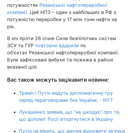
потужностях
Рязанської нафтопереробної
компанії
. Цей НПЗ – один з найбільших в РФ з
потужністю переробки у 17 млн тонн нафти на
рік.
В ніч проти 26 січня Сили безпілотних систем
ЗСУ та ГУР
повторно вдарили
по
об'єктах Рязанської нафтопереробної компанії.
Були зафіксовані вибухи та пожежа в районі
вказаної цілі.
Вас також можуть зацікавити новини:
Трамп і Путін ведуть дипломатичну гру
перед переговорами без України, - NYT
Лукашенко заявив, що "не шкодує" про те,
що допоміг Росії вторгнутися в Україну
Путін не вірить, що зможе відновити зв'язки