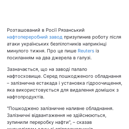
Головна
Війна
Розташований в Росії Рязанський
нафтопереробний завод
призупинив роботу після
Україна
Політика
атаки українських безпілотників наприкінці
Економіка
Світ
минулого тижня. Про це пише
Reuters
із
посиланням на два джерела в галузі.
Спорт
Наука
Зазначається, що на заводі палало
Техно і зв'язок
Лайт
нафтосховище. Серед пошкодженого обладнання
– залізнична естакада і установка гідроочищення,
Зброя
Інциденти
яка використовується для видалення домішок з
нафтопродуктів.
Здоров'я
Туризм
"Пошкоджено залізничне наливне обладнання.
Цікавинки
Погода
Залізничні відвантаження не здійснюються,
зупинили переробку нафти", – сказав
Екологія
Регіони