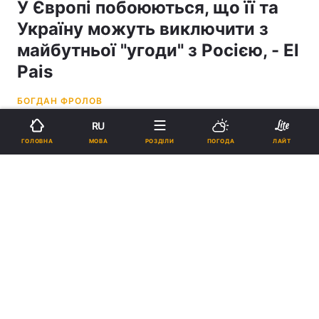
У Європі побоюються, що її та
Україну можуть виключити з
майбутньої "угоди" з Росією, - El
Pais
БОГДАН ФРОЛОВ
RU
18:45, 27.01.25
3 хв.
59742
МОВА
ГОЛОВНА
РОЗДІЛИ
ПОГОДА
ЛАЙТ
Підпишіться на нас в Google