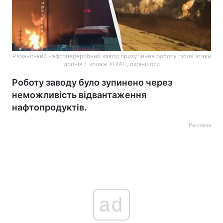
Рязанський нафтопереробний завод призупинив роботу після атаки
дронів / колаж УНІАН, скріншоти
Роботу заводу було зупинено через
неможливість відвантаження
нафтопродуктів.
Реклама
ad