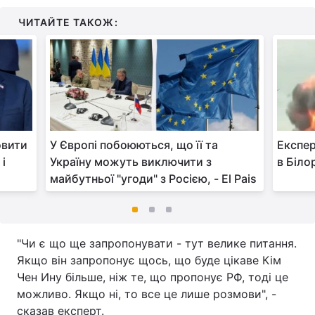
ЧИТАЙТЕ ТАКОЖ:
овити
У Європі побоюються, що її та
Експер
 і
Україну можуть виключити з
в Білор
майбутньої "угоди" з Росією, - El Pais
"Чи є що ще запропонувати - тут велике питання.
Якщо він запропонує щось, що буде цікаве Кім
Чен Ину більше, ніж те, що пропонує РФ, тоді це
можливо. Якщо ні, то все це лише розмови", -
сказав експерт.