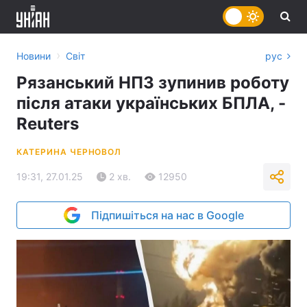
›
Новини
Світ
рус
Рязанський НПЗ зупинив роботу
після атаки українських БПЛА, -
Reuters
КАТЕРИНА ЧЕРНОВОЛ
19:31, 27.01.25
2 хв.
12950
Підпишіться на нас в Google