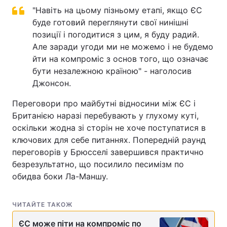
"Навіть на цьому пізньому етапі, якщо ЄС
буде готовий переглянути свої нинішні
позиції і погодитися з цим, я буду радий.
Але заради угоди ми не можемо і не будемо
йти на компроміс з основ того, що означає
бути незалежною країною" - наголосив
Джонсон.
Переговори про майбутні відносини між ЄС і
Британією наразі перебувають у глухому куті,
оскільки жодна зі сторін не хоче поступатися в
ключових для себе питаннях. Попередній раунд
переговорів у Брюсселі завершився практично
безрезультатно, що посилило песимізм по
обидва боки Ла-Маншу.
ЧИТАЙТЕ ТАКОЖ
ЄС може піти на компроміс по