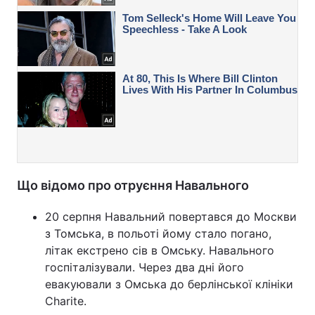
Що відомо про отруєння Навального
20 серпня Навальний повертався до Москви
з Томська, в польоті йому стало погано,
літак екстрено сів в Омську. Навального
госпіталізували. Через два дні його
евакуювали з Омська до берлінської клініки
Charite.