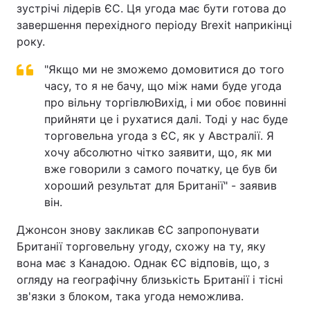
зустрічі лідерів ЄС. Ця угода має бути готова до
Тема оформлення
завершення перехідного періоду Brexit наприкінці
року.
"Якщо ми не зможемо домовитися до того
часу, то я не бачу, що між нами буде угода
про вільну торгівлюВихід, і ми обоє повинні
прийняти це і рухатися далі. Тоді у нас буде
торговельна угода з ЄС, як у Австралії. Я
хочу абсолютно чітко заявити, що, як ми
вже говорили з самого початку, це був би
хороший результат для Британії" - заявив
він.
Джонсон знову закликав ЄС запропонувати
Британії торговельну угоду, схожу на ту, яку
вона має з Канадою. Однак ЄС відповів, що, з
огляду на географічну близькість Британії і тісні
зв'язки з блоком, така угода неможлива.