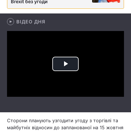
Brexit без угоди
Лонгріди
ВІДЕО ДНЯ
Відео з Youtube
Статті
Інтерв'ю
Думки
Архів
Вакансії
Контакти
Play
Послуги
Video
Сторони планують узгодити угоду з торгівлі та
майбутніх відносин до запланованої на 15 жовтня