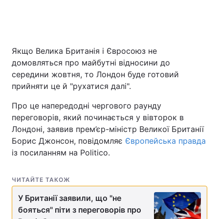
Головна
Війна
Якщо Велика Британія і Євросоюз не
домовляться про майбутні відносини до
Україна
Політика
середини жовтня, то Лондон буде готовий
Економіка
Світ
прийняти це й "рухатися далі".
Про це напередодні чергового раунду
Спорт
Наука
переговорів, який починається у вівторок в
Техно і зв'язок
Лайт
Лондоні, заявив прем’єр-міністр Великої Британії
Борис Джонсон, повідомляє
Європейська правда
Зброя
Інциденти
із посиланням на Politico.
Здоров'я
Туризм
ЧИТАЙТЕ ТАКОЖ
Цікавинки
Погода
У Британії заявили, що "не
бояться" піти з переговорів про
Екологія
Регіони