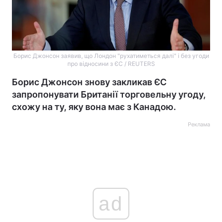
Борис Джонсон заявив, що Лондон "рухатиметься далі" і без угоди
про відносини з ЄС / REUTERS
Борис Джонсон знову закликав ЄС
запропонувати Британії торговельну угоду,
схожу на ту, яку вона має з Канадою.
Реклама
ad