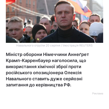
Навального отруїли 20 серпня / Ілюстрація REUTERS
Міністр оборони Німеччини Аннеґрет
Крамп-Карренбауер наголосила, що
використання хімічної зброї проти
російського опозиціонера Олексія
Навального ставить дуже серйозні
запитання до керівництва РФ.
Реклама