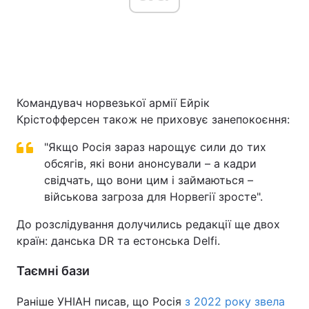
Командувач норвезької армії Ейрік
Крістофферсен також не приховує занепокоєння:
"Якщо Росія зараз нарощує сили до тих
обсягів, які вони анонсували – а кадри
свідчать, що вони цим і займаються –
військова загроза для Норвегії зросте".
До розслідування долучились редакції ще двох
країн: данська DR та естонська Delfi.
Таємні бази
Раніше УНІАН писав, що Росія
з 2022 року звела