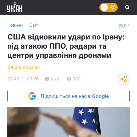
›
Новини
Світ
рус
США відновили удари по Ірану:
під атакою ППО, радари та
центри управління дронами
ОЛЬГА КОВАЛЬ
02:40, 11.06.26
2 хв.
989
Підпишіться на нас в Google