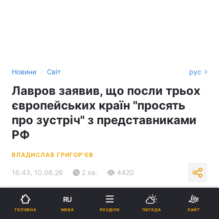
›
Новини
Світ
рус
Лавров заявив, що посли трьох
європейських країн "просять
про зустріч" з представниками
РФ
ВЛАДИСЛАВ ГРИГОР'ЄВ
16:43, 10.06.26
2 хв.
4420
Підпишіться на нас в Google
RU
МОВА
ГОЛОВНА
РОЗДІЛИ
ПОГОДА
ЛАЙТ