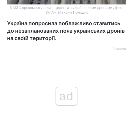
В МЗС прокоментували інциденти з українськими дронами / фото
УНІАН, Максим Поліщук
Україна попросила поблажливо ставитись
до незапланованих появ українських дронів
на своїй території.
Реклама
ad