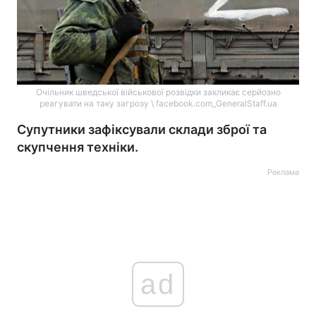
Очільник шведської військової розвідки закликає серйозно
реагувати на таку загрозу \ facebook.com_GeneralStaff.ua
Супутники зафіксували склади зброї та
скупчення техніки.
Реклама
ad