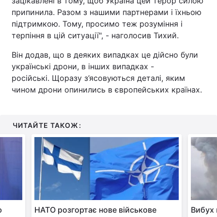
зацікавлені в тому, щоб Україна цей терор силою
припинила. Разом з нашими партнерами і їхньою
підтримкою. Тому, просимо теж розуміння і
терпіння в цій ситуації", - наголосив Тихий.
Він додав, що в деяких випадках це дійсно були
українські дрони, в інших випадках -
російські. Щоразу з’ясовуються деталі, яким
чином дрони опинились в європейських країнах.
ЧИТАЙТЕ ТАКОЖ:
ю
НАТО розгортає нове військове
Вибух 