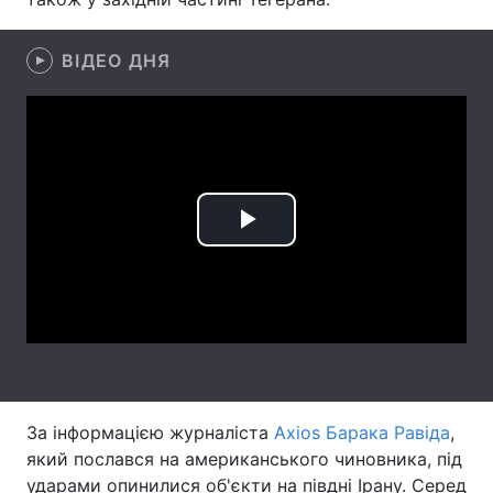
Лонгріди
ВІДЕО ДНЯ
Відео з Youtube
Статті
Інтерв'ю
Думки
Архів
Вакансії
Play
Контакти
Video
Послуги
За інформацією журналіста
Axios Барака Равіда
,
який послався на американського чиновника, під
ударами опинилися об'єкти на півдні Ірану. Серед