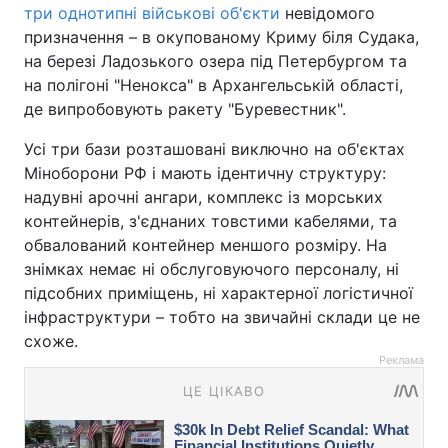
три однотипні військові об'єкти
невідомого
призначення – в окупованому Криму біля Судака,
на березі Ладозького озера під Петербургом та
на полігоні "Ненокса" в Архангельській області,
де випробовують ракету "Буревестник".
Усі три бази розташовані виключно на об'єктах
Міноборони РФ і мають ідентичну структуру:
надувні арочні ангари, комплекс із морських
контейнерів, з'єднаних товстими кабелями, та
обвалований контейнер меншого розміру. На
знімках немає ні обслуговуючого персоналу, ні
підсобних приміщень, ні характерної логістичної
інфраструктури – тобто на звичайні склади це не
схоже.
Реклама