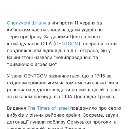
Сполучені Штати
в ніч проти 11 червня за
Головна
Війна
київським часом знову завдали ударів по
території Ірану. За даними Центрального
Україна
Політика
командування США (
CENTCOM
), операція стала
продовженням відповіді на дії Тегерана, які у
Економіка
Світ
Вашингтоні назвали "невиправданою та
Спорт
Наука
триваючою агресією".
У заяві CENTCOM зазначається, що о 17:15 за
Техно і зв'язок
Лайт
східноамериканським часом американські сили
Зброя
Інциденти
розпочали додаткові удари по низці цілей в Ірані
за наказом президента США Дональда Трампа.
Здоров'я
Туризм
Видання
The Times of Israel
повідомило про серію
Цікавинки
Погода
вибухів у різних районах країни. Зокрема, звуки
детонації лунали поблизу Ормузької протоки, а
Екологія
Регіони
також у західній частині Тегерана.