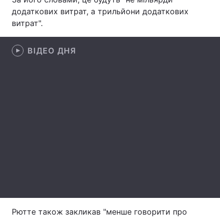
додаткових витрат, а трильйони додаткових
Лонгріди
витрат".
Відео з Youtube
Статті
ВІДЕО ДНЯ
Інтерв'ю
Думки
Архів
Вакансії
Контакти
Послуги
Рютте також закликав "менше говорити про