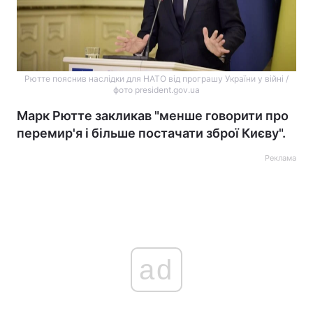
Рютте пояснив наслідки для НАТО від програшу України у війні /
фото president.gov.ua
Марк Рютте закликав "менше говорити про
перемир'я і більше постачати зброї Києву".
Реклама
ad