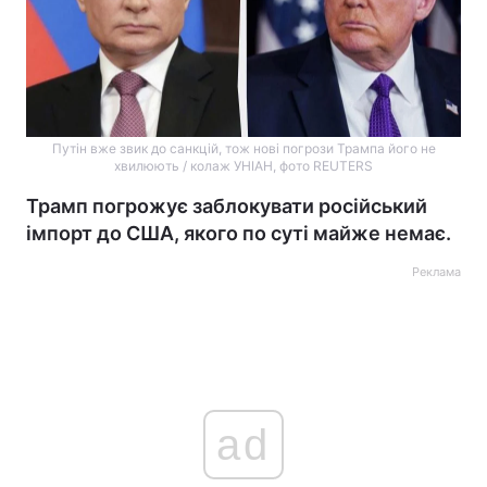
Путін вже звик до санкцій, тож нові погрози Трампа його не
хвилюють / колаж УНІАН, фото REUTERS
Трамп погрожує заблокувати російський
імпорт до США, якого по суті майже немає.
Реклама
ad