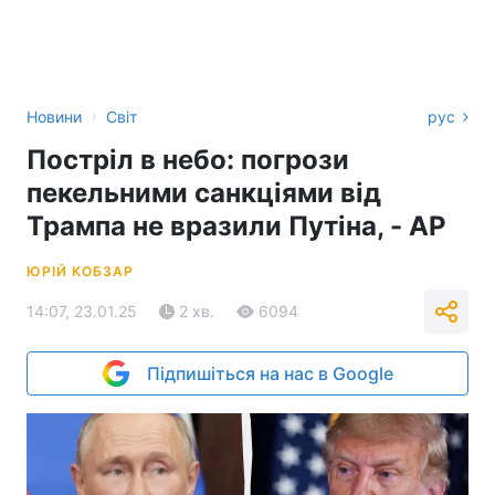
›
Новини
Світ
рус
Постріл в небо: погрози
пекельними санкціями від
Трампа не вразили Путіна, - AP
ЮРІЙ КОБЗАР
14:07, 23.01.25
2 хв.
6094
Підпишіться на нас в Google