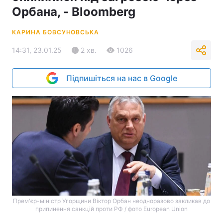
Орбана, - Bloomberg
КАРИНА БОВСУНОВСЬКА
14:31, 23.01.25
2 хв.
1026
Підпишіться на нас в Google
Прем'єр-міністр Угорщини Віктор Орбан неодноразово закликав до
припинення санкцій проти РФ / фото European Union