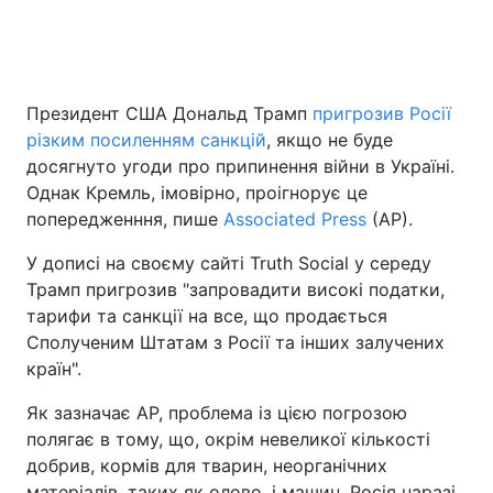
Президент США Дональд Трамп
пригрозив Росії
різким посиленням санкцій
, якщо не буде
досягнуто угоди про припинення війни в Україні.
Однак Кремль, імовірно, проігнорує це
попередженння, пише
Associated Press
(AP).
У дописі на своєму сайті Truth Social у середу
Трамп пригрозив "запровадити високі податки,
тарифи та санкції на все, що продається
Сполученим Штатам з Росії та інших залучених
країн".
Як зазначає AP, проблема із цією погрозою
полягає в тому, що, окрім невеликої кількості
добрив, кормів для тварин, неорганічних
матеріалів, таких як олово, і машин, Росія наразі