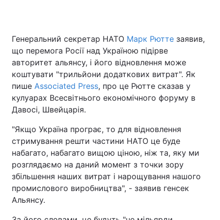
Генеральний секретар НАТО
Марк Рютте
заявив,
Головна
Війна
що перемога Росії над Україною підірве
авторитет альянсу, і його відновлення може
Україна
Політика
коштувати "трильйони додаткових витрат". Як
пише
Економіка
Associated Press
, про це Рютте сказав у
Світ
кулуарах Всесвітнього економічного форуму в
Спорт
Наука
Давосі, Швейцарія.
"Якщо Україна програє, то для відновлення
Техно і зв'язок
Лайт
стримування решти частини НАТО це буде
Зброя
Інциденти
набагато, набагато вищою ціною, ніж та, яку ми
розглядаємо на даний момент з точки зору
Здоров'я
Туризм
збільшення наших витрат і нарощування нашого
промислового виробництва", - заявив генсек
Цікавинки
Погода
Альянсу.
Екологія
Регіони
За його словами, це будуть "не мільярди