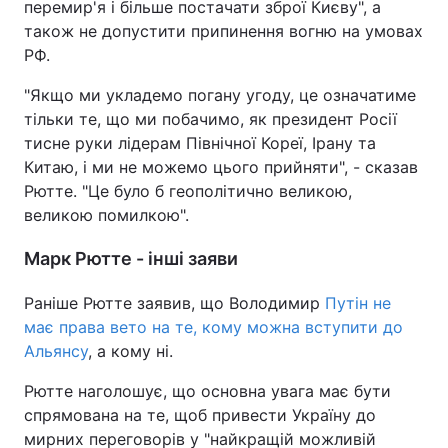
перемир'я і більше постачати зброї Києву", а
також не допустити припинення вогню на умовах
Тема оформлення
РФ.
"Якщо ми укладемо погану угоду, це означатиме
тільки те, що ми побачимо, як президент Росії
тисне руки лідерам Північної Кореї, Ірану та
Китаю, і ми не можемо цього прийняти", - сказав
Рютте. "Це було б геополітично великою,
великою помилкою".
Марк Рютте - інші заяви
Раніше Рютте заявив, що Володимир
Путін не
має права вето на те, кому можна вступити до
Альянсу
, а кому ні.
Рютте наголошує, що основна увага має бути
спрямована на те, щоб привести Україну до
мирних переговорів у "найкращій можливій