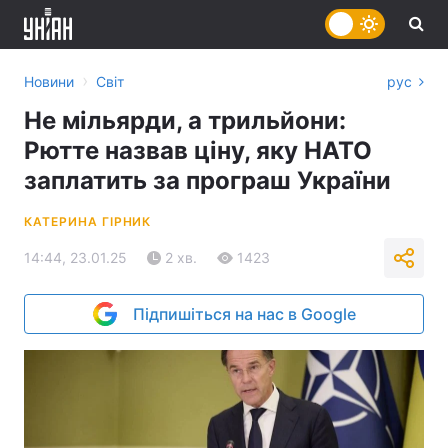
›
Новини
Світ
рус
Не мільярди, а трильйони:
Рютте назвав ціну, яку НАТО
заплатить за програш України
КАТЕРИНА ГІРНИК
14:44, 23.01.25
2 хв.
1423
Підпишіться на нас в Google