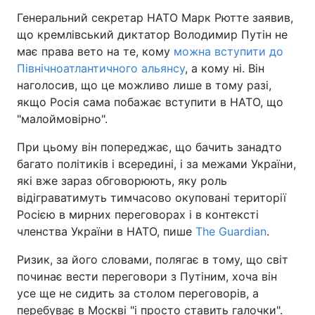
Генеральний секретар НАТО Марк Рютте заявив,
що кремлівський диктатор Володимир Путін не
має права вето на те, кому
можна вступити до
Північноатлантичного альянсу
, а кому ні. Він
наголосив, що це можливо лише в тому разі,
якщо Росія сама побажає вступити в НАТО, що
"малоймовірно".
При цьому він попереджає, що бачить занадто
багато політиків і всередині, і за межами України,
які вже зараз обговорюють, яку роль
відіграватимуть тимчасово окуповані території
Росією в мирних переговорах і в контексті
членства України в НАТО, пише
The Guardian
.
Ризик, за його словами, полягає в тому, що світ
починає вести переговори з Путіним, хоча він
усе ще не сидить за столом переговорів, а
перебуває в Москві "і просто ставить галочки".