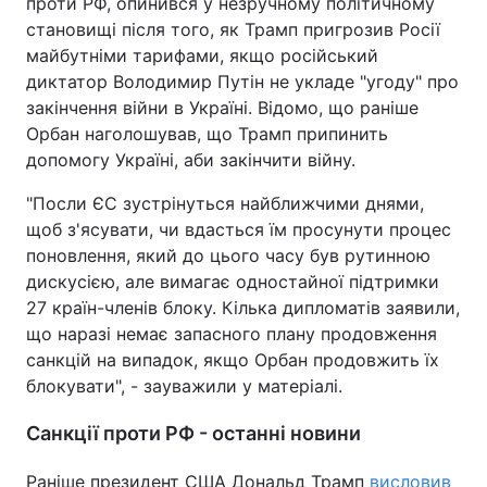
проти РФ, опинився у незручному політичному
становищі після того, як Трамп пригрозив Росії
майбутніми тарифами, якщо російський
диктатор Володимир Путін не укладе "угоду" про
закінчення війни в Україні. Відомо, що раніше
Орбан наголошував, що Трамп припинить
допомогу Україні, аби закінчити війну.
"Посли ЄС зустрінуться найближчими днями,
щоб з'ясувати, чи вдасться їм просунути процес
поновлення, який до цього часу був рутинною
дискусією, але вимагає одностайної підтримки
27 країн-членів блоку. Кілька дипломатів заявили,
що наразі немає запасного плану продовження
санкцій на випадок, якщо Орбан продовжить їх
блокувати", - зауважили у матеріалі.
Санкції проти РФ - останні новини
Раніше президент США Дональд Трамп
висловив