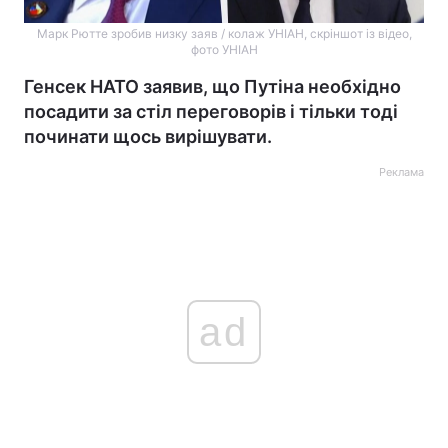
Марк Рютте зробив низку заяв / колаж УНІАН, скріншот із відео,
фото УНІАН
Генсек НАТО заявив, що Путіна необхідно
посадити за стіл переговорів і тільки тоді
починати щось вирішувати.
Реклама
ad