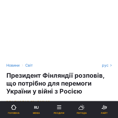
›
Новини
Світ
рус
Президент Фінляндії розповів,
що потрібно для перемоги
України у війні з Росією
ВЛАДИСЛАВ ГРИГОР'ЄВ
RU
13:01, 23.01.25
2 хв.
3095
МОВА
ГОЛОВНА
РОЗДІЛИ
ПОГОДА
ЛАЙТ