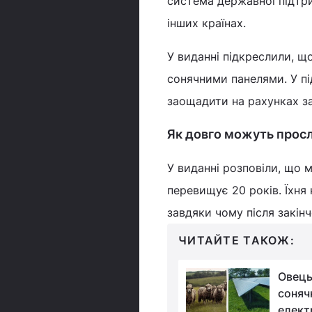
система державної підтри
інших країнах.
У виданні підкреслили, 
сонячними панелями. У пі
заощадити на рахунках за
Як довго можуть прос
У виданні розповіли, що 
перевищує 20 років. Їхня 
завдяки чому після закін
ЧИТАЙТЕ ТАКОЖ:
Чому не можна
Овець
покрити всі пустелі
соняч
сонячними панелями:
електр