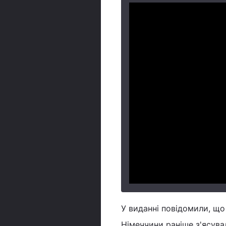
У виданні повідомили, щ
Німеччини раніше з'ясува