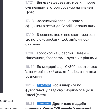
17:21
Він лазив деревами, мов кіт, проте
був першим в історії собакою на планеті
(фото)
17:18
Зеленський вперше поїде з
офіційним візитом до Сербії: названо дату
17:10
8 серпня: церковне свято сьогодні,
що потрібно зробити, щоб здійснилося
бажання
17:00
Гороскоп на 8 серпня: Левам –
відпочинок, Козерогам – зустріч з рідними
16:49
Як модернізація С-300 перетворює
їх на український аналог Patriot: аналітики
розповіли
16:37
Росія вдарила по
ОНОВЛЕНО
футбольному стадіону "Чорноморець" в
Одесі (фото)
довища
16:31
Дрони вже пів доби
ОНОВЛЕНО
их метрів
атакують Крим: ГУР провів "морський