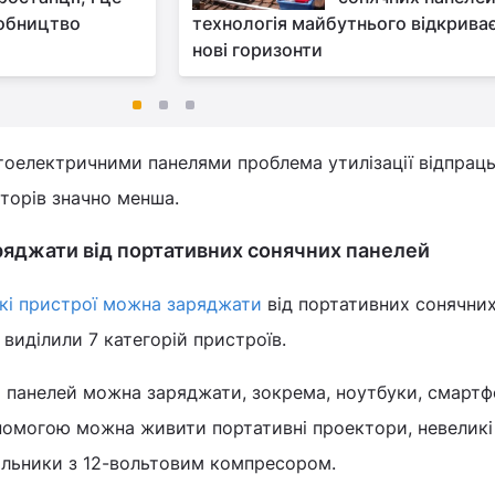
робництво
технологія майбутнього відкрива
нові горизонти
отоелектричними панелями проблема утилізації відпрац
торів значно менша.
ряджати від портативних сонячних панелей
кі пристрої можна заряджати
від портативних сонячни
 виділили 7 категорій пристроїв.
х панелей можна заряджати, зокрема, ноутбуки, смартф
опомогою можна живити портативні проектори, невеликі
дильники з 12-вольтовим компресором.