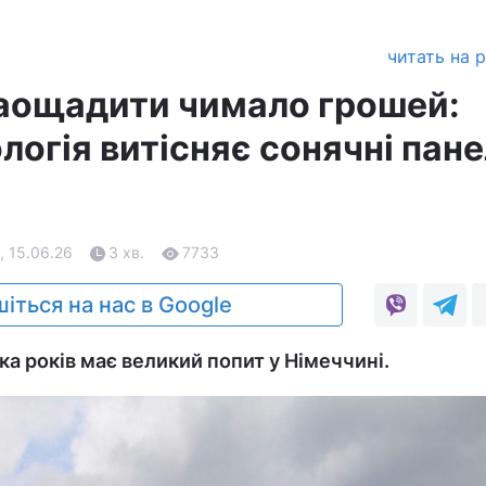
читать на 
аощадити чимало грошей:
логія витісняє сонячні пане
, 15.06.26
3 хв.
7733
іться на нас в Google
ка років має великий попит у Німеччині.