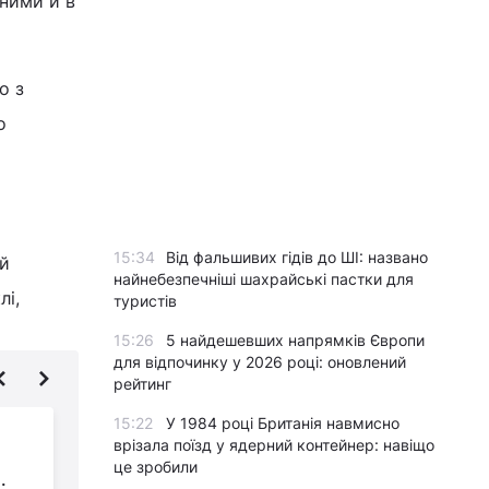
ними й в
о з
о
15:34
Від фальшивих гідів до ШІ: названо
ай
найнебезпечніші шахрайські пастки для
лі,
туристів
15:26
5 найдешевших напрямків Європи
для відпочинку у 2026 році: оновлений
рейтинг
15:22
У 1984 році Британія навмисно
Чому не можна
врізала поїзд у ядерний контейнер: навіщо
покрити всі пустелі
це зробили
:
сонячними панелями: