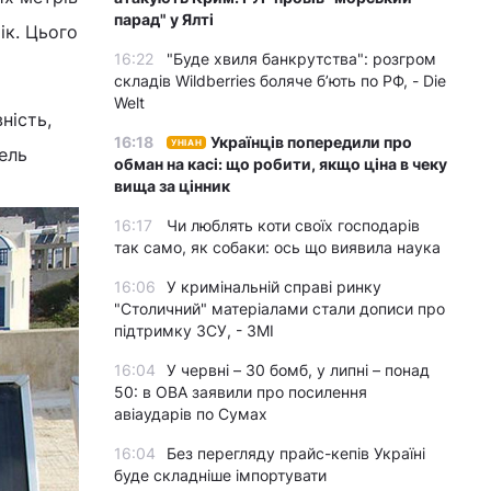
парад" у Ялті
ік. Цього
16:22
"Буде хвиля банкрутства": розгром
складів Wildberries боляче бʼють по РФ, - Die
Welt
ність,
16:18
Українців попередили про
УНІАН
ель
обман на касі: що робити, якщо ціна в чеку
вища за цінник
16:17
Чи люблять коти своїх господарів
так само, як собаки: ось що виявила наука
16:06
У кримінальній справі ринку
"Столичний" матеріалами стали дописи про
підтримку ЗСУ, - ЗМІ
16:04
У червні – 30 бомб, у липні – понад
50: в ОВА заявили про посилення
авіаударів по Сумах
16:04
Без перегляду прайс-кепів Україні
буде складніше імпортувати