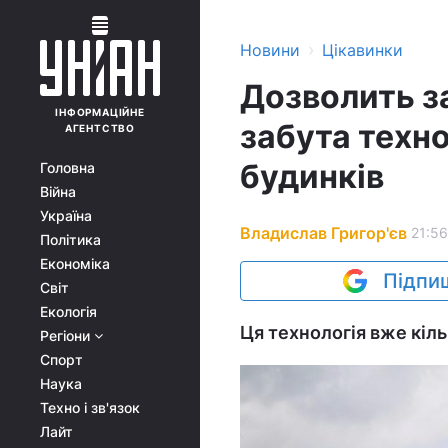
›
Новини
Цікавинки
Дозволить з
ІНФОРМАЦІЙНЕ
забута техно
АГЕНТСТВО
будинків
Головна
Війна
Україна
Владислав Григор'єв
21:56
Політика
Економіка
Підпиш
Світ
Екологія
Ця технологія вже кіль
Регіони
Спорт
Наука
Техно і зв'язок
Лайт