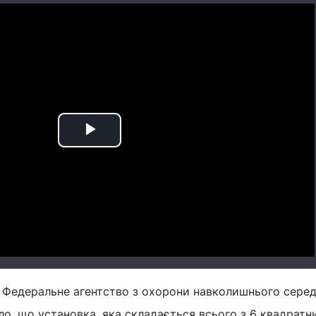
Play
Video
о Федеральне агентство з охорони навколишнього сере
ло, що установка, яка складається всього з 6 квадратн