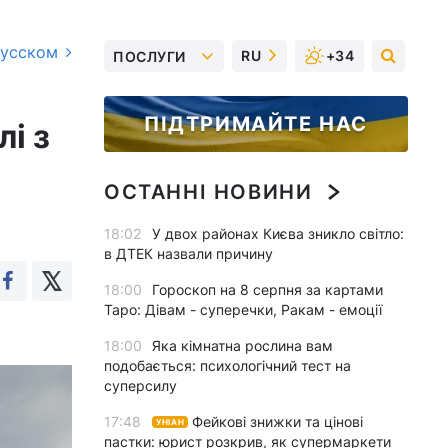
русском
RU
+34
ПОСЛУГИ
ПІДТРИМАЙТЕ НАС
лі з
ОСТАННІ НОВИНИ
18:02
У двох районах Києва зникло світло:
в ДТЕК назвали причину
18:00
Гороскоп на 8 серпня за картами
Таро: Дівам - суперечки, Ракам - емоції
18:00
Яка кімнатна рослина вам
подобається: психологічний тест на
суперсилу
17:48
Фейкові знижки та цінові
УНІАН
пастки: юрист розкрив, як супермаркети