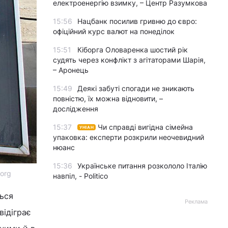
електроенергію взимку, – Центр Разумкова
15:56
Нацбанк посилив гривню до євро:
офіційний курс валют на понеділок
15:51
Кіборга Оловаренка шостий рік
судять через конфлікт з агітаторами Шарія,
– Аронець
15:49
Деякі забуті спогади не зникають
повністю, їх можна відновити, –
дослідження
15:37
Чи справді вигідна сімейна
УНІАН
упаковка: експерти розкрили неочевидний
нюанс
15:36
Українське питання розкололо Італію
.org
навпіл, - Politico
ться
Реклама
відіграє