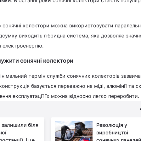
мки. В останні роки сонячні колектори стають популяр
що сонячні колектори можна використовувати паралельн
дсумку виходить гібридна система, яка дозволяє значн
 електроенергію.
лужити сонячні колектори
мінімальний термін служби сонячних колекторів зазвич
конструкція базується переважно на міді, алюмінії та ск
чення експлуатації їх можна відносно легко переробити.
 залишили біля
Революція у
ної
виробництві
останції, і це
сонячних панелей