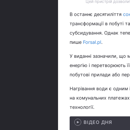
Цей пристрій дозволит
В останнє десятиліття
со
трансформації в побуті т
субсидування. Однак тепе
пише
Forsal.pl
.
У виданні зазначили, що 
енергію і перетворюють ї
побутові прилади або пер
Нагрівання води є одним 
на комунальних платежах,
технології.
ВІДЕО ДНЯ