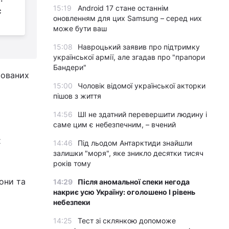
15:19
Android 17 стане останнім
є
причина вас здивує
з
оновленням для цих Samsung – серед них
е
може бути ваш
15:08
Навроцький заявив про підтримку
української армії, але згадав про "прапори
Бандери"
ьованих
15:00
Чоловік відомої української акторки
пішов з життя
14:56
ШІ не здатний перевершити людину і
саме цим є небезпечним, – вчений
х
14:46
Під льодом Антарктиди знайшли
залишки "моря", яке зникло десятки тисяч
років тому
они та
14:29
Після аномальної спеки негода
накриє усю Україну: оголошено І рівень
небезпеки
14:25
Тест зі склянкою допоможе