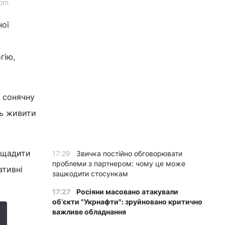
com
ої
гію,
ь сонячну
ть живити
аощадити
17:29
Звичка постійно обговорювати
проблеми з партнером: чому це може
ативні
зашкодити стосункам
17:27
Росіяни масовано атакували
обʼєкти "Укрнафти": зруйновано критично
важливе обладнання