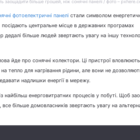
ь заощадити більше грошей, ніж сонячні панелі / фото – pxhere.
нячні фотоелектричні панелі
стали символом енергетичн
а посідають центральне місце в державних програмах
р дедалі більше людей звертають увагу на іншу техноло
мова йде про сонячні колектори. Ці пристрої вловлюют
ї на тепло для нагрівання рідини, але вони не дозволяю
едавати надлишки енергії в мережу.
із найбільш енерговитратних процесів у побуті. Щоб з
 все більше домовласників звертають увагу на альтерн