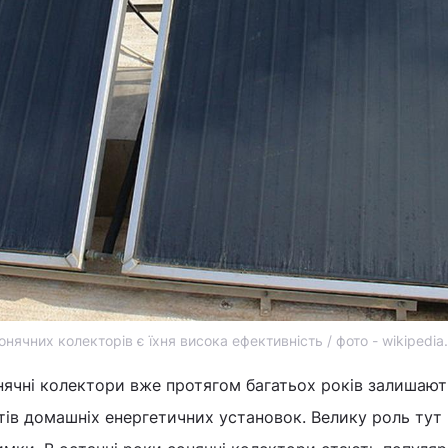
ячних колекторів є їхня висока ефективність / фото - wikipedia
онячні колектори вже протягом багатьох років залишаю
ів домашніх енергетичних установок. Велику роль тут 