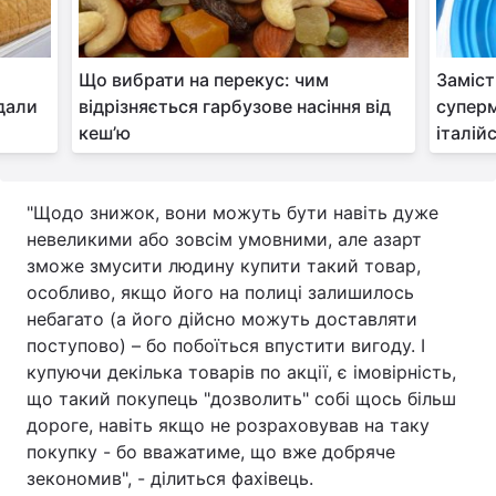
Що вибрати на перекус: чим
Заміст
дали
відрізняється гарбузове насіння від
супер
кеш’ю
італій
"Щодо знижок, вони можуть бути навіть дуже
невеликими або зовсім умовними, але азарт
зможе змусити людину купити такий товар,
особливо, якщо його на полиці залишилось
небагато (а його дійсно можуть доставляти
поступово) – бо побоїться впустити вигоду. І
купуючи декілька товарів по акції, є імовірність,
що такий покупець "дозволить" собі щось більш
дороге, навіть якщо не розраховував на таку
покупку - бо вважатиме, що вже добряче
зекономив", - ділиться фахівець.