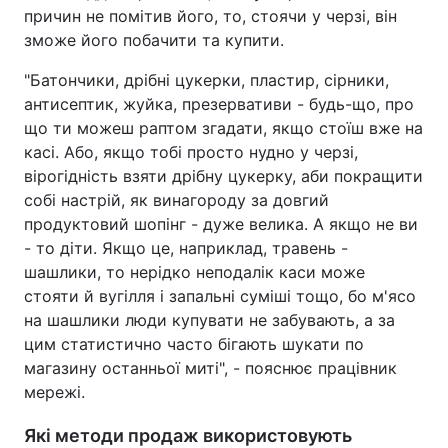
причин не помітив його, то, стоячи у черзі, він
зможе його побачити та купити.
"Батончики, дрібні цукерки, пластир, сірники,
антисептик, жуйка, презервативи - будь-що, про
що ти можеш раптом згадати, якщо стоїш вже на
касі. Або, якщо тобі просто нудно у черзі,
вірогідність взяти дрібну цукерку, аби покращити
собі настрій, як винагороду за довгий
продуктовий шопінг - дуже велика. А якщо не ви
- то діти. Якщо це, наприклад, травень -
шашлики, то нерідко неподалік каси може
стояти й вугілля і запальні суміші тощо, бо м'ясо
на шашлики люди купувати не забувають, а за
цим статистично часто бігають шукати по
магазину останньої миті", - пояснює працівник
мережі.
Які методи продаж використовують