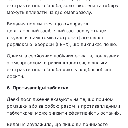
екстракти гінкго білоба, золотокореня та імбиру,
можуть впливати на дію омепразолу.
Видання поділилося, що омепразол -
це лікарський засіб, який застосовують для
лікування симптомів гастроезофагеальної
рефлюксної хвороби (ГЕРХ), що викликає печію.
Одним із серйозних побічних ефектів, пов'язаних
з омепразолом, є ризик кровотечі, оскільки
екстракти гінкго білоба мають подібні побічні
ефекти.
6. Протизаплідні таблетки
Деякі дослідження вказують на те, що прийом
ромашки або звіробою разом із протизаплідними
таблетками може знизити ефективність останніх.
Видання зауважило, що якщо ви приймаєте