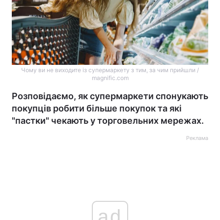
Чому ви не виходите із супермаркету з тим, за чим прийшли /
magnific.com
Розповідаємо, як супермаркети спонукають
покупців робити більше покупок та які
"пастки" чекають у торговельних мережах.
Реклама
ad