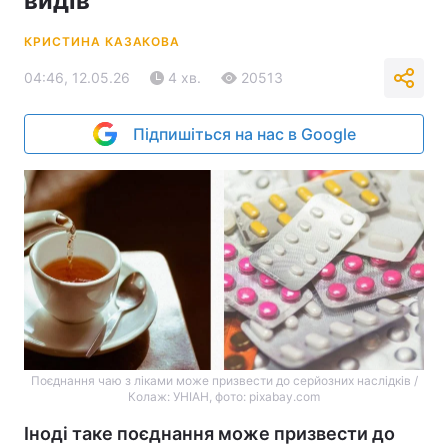
видів
КРИСТИНА КАЗАКОВА
04:46, 12.05.26
4 хв.
20513
Підпишіться на нас в Google
Поєднання чаю з ліками може призвести до серйозних наслідків /
Колаж: УНІАН, фото: pixabay.com
Іноді таке поєднання може призвести до