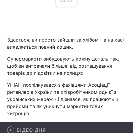
Головна
Війна
Україна
Політика
Здається, ви просто зайшли за хлібом - а на касі
виявляється повний кошик.
Економіка
Світ
Супермаркети вибудовують кожну деталь так,
Спорт
Наука
щоб ви витрачали більше: від розташування
товарів до підсвітки на полицях.
Техно і зв'язок
Лайт
УНІАН поспілкувався з фахівцями Асоціації
Зброя
Інциденти
ритейлерів України та співробітником однієї з
українських мереж - і дізнався, як працюють ці
Здоров'я
Туризм
прийоми та як уникнути маркетингових
хитрощів.
Цікавинки
Погода
ВІДЕО ДНЯ
Екологія
Регіони