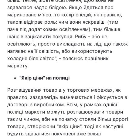
більш тепле, жовте освітлення, щоб вона не
здавалася надто блідою. Якщо йдеться про
мариноване м'ясо, то колір спецій, як правило,
також відіграє роль: чим вони яскравіші (тим
паче під додатковим освітленням), тим більше
шансів зацікавити покупця. Рибу - або не
освітлюють, просто викладають на лід, що також
натякає на її свіжість, або використовують
холодне біле світло", - пояснює працівник
маркету.
"Якір ціни" на полиці
Розташування товарів у торгових мережах, як
правило, заздалегідь визначається і фіксується в
договорі з виробником. Втім, у рамках однієї
полиці маркети можуть розташовувати товари
таким чином, аби на початку стояли більш дорогі
товари, створюючи "якір ціни", тоді як наступні
будуть здаватися покупцеві вже більш