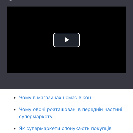
Лонгріди
Відео з Youtube
Статті
Інтерв'ю
Думки
Play
Архів
Вакансії
Video
Контакти
Послуги
Чому в магазинах немає вікон
Чому овочі розташовані в передній частині
супермаркету
Як супермаркети спонукають покупців