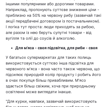
іншими популярними або дорогими товарами.
Наприклад, пропонують суттєве зниження ціни -
приблизно на 50% на червону рибу (зазвичай такі
акції передбачені договором із постачальником).
І логіка тут проста: люди приходять за рибою,
але разом із нею беруть супутні товари - від
вугілля та олії до соусів й алкоголю.
Для м’яса - своя підсвітка, для риби - своя
У багатьох супермаркетах для таких полиць
використовується суттєво інша підсвітка для
червоного м'яса - вона часто також червона, що
підсилює природній колір продукту і робить його
в очах покупця більш привабливим. М'ясо
здається більш свіжим, хоча при природньому
освітленні може виглядати інакше.
"Для курки, навпаки, зазвичай використовують