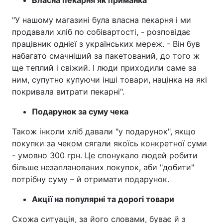
Власна пекарня як приманка
"У нашому магазині була власна пекарня і ми
продавали хліб по собівартості, - розповідає
працівник однієї з українських мереж. - Він був
набагато смачніший за пакетований, до того ж
ще теплий і свіжий. І люди приходили саме за
ним, супутно купуючи інші товари, націнка на які
покривала витрати пекарні".
Подарунок за суму чека
Також інколи хліб давали "у подарунок", якщо
покупки за чеком сягали якоїсь конкретної суми
- умовно 300 грн. Це спонукало людей робити
більше незапланованих покупок, аби "добити"
потрібну суму – й отримати подарунок.
Акції на популярні та дорогі товари
Схожа ситуація, за його словами, буває й з