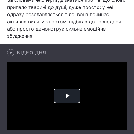
За словами експерта, дізнатися про те, що слово
припало тварині до душі, дуже просто: у неї
Лонгріди
одразу розслабляється тіло, вона починає
активно виляти хвостом, підбігає до господаря
Відео з Youtube
Статті
або просто демонструє сильне емоційне
збудження.
Інтерв'ю
Думки
ВІДЕО ДНЯ
Архів
Вакансії
Контакти
Послуги
Play
Video