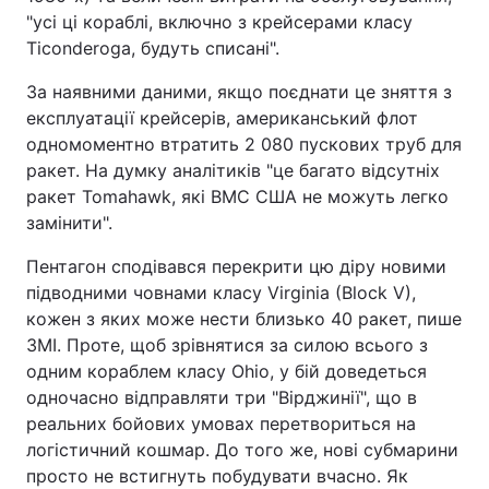
"усі ці кораблі, включно з крейсерами класу
Ticonderoga, будуть списані".
За наявними даними, якщо поєднати це зняття з
експлуатації крейсерів, американський флот
одномоментно втратить 2 080 пускових труб для
ракет. На думку аналітиків "це багато відсутніх
ракет Tomahawk, які ВМС США не можуть легко
замінити".
Пентагон сподівався перекрити цю діру новими
підводними човнами класу Virginia (Block V),
кожен з яких може нести близько 40 ракет, пише
ЗМІ. Проте, щоб зрівнятися за силою всього з
одним кораблем класу Ohio, у бій доведеться
одночасно відправляти три "Вірджинії", що в
реальних бойових умовах перетвориться на
логістичний кошмар. До того же, нові субмарини
просто не встигнуть побудувати вчасно. Як