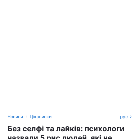
›
Новини
Цікавинки
рус
Без селфі та лайків: психологи
назвали 5 рис людей, які не