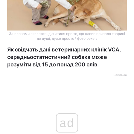
За словами експерта, дізнатися про те, що слово припало тварині
до душі, дуже просто \ фото pexels
Як свідчать дані ветеринарних клінік VCA,
середньостатистичний собака може
розуміти від 15 до понад 200 слів.
Реклама
ad