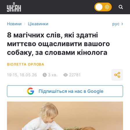
›
Новини
Цікавинки
рус
8 магічних слів, які здатні
миттєво ощасливити вашого
собаку, за словами кінолога
ВІОЛЕТТА ОРЛОВА
19:15, 18.05.26
3 хв.
22781
Підпишіться на нас в Google