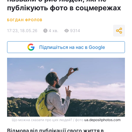
публікують фото в соцмережах
БОГДАН ФРОЛОВ
17:23, 18.05.26
4 хв.
9314
Підпишіться на нас в Google
Що можна сказати про цих людей? / фото
ua.depositphotos.com
Відмова від публікації свого життя в