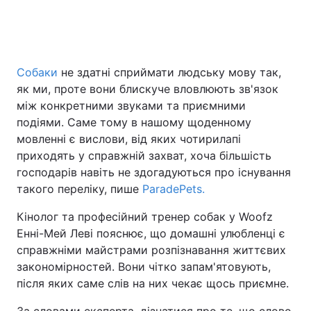
Головна
Війна
Собаки
не здатні сприймати людську мову так,
як ми, проте вони блискуче вловлюють зв'язок
Україна
Політика
між конкретними звуками та приємними
Економіка
Світ
подіями. Саме тому в нашому щоденному
мовленні є вислови, від яких чотирилапі
Спорт
Наука
приходять у справжній захват, хоча більшість
господарів навіть не здогадуються про існування
Техно і зв'язок
Лайт
такого переліку, пише
ParadePets.
Зброя
Інциденти
Кінолог та професійний тренер собак у Woofz
Енні-Мей Леві пояснює, що домашні улюбленці є
Здоров'я
Туризм
справжніми майстрами розпізнавання життєвих
закономірностей. Вони чітко запам'ятовують,
Цікавинки
Погода
після яких саме слів на них чекає щось приємне.
Екологія
Регіони