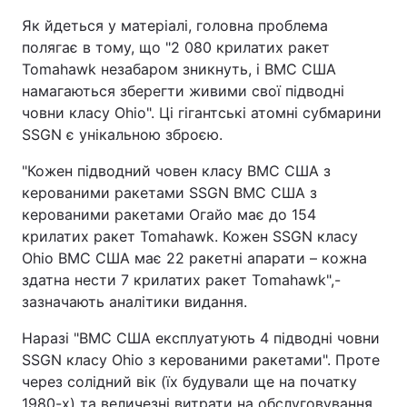
Як йдеться у матеріалі, головна проблема
полягає в тому, що "2 080 крилатих ракет
Tomahawk незабаром зникнуть, і ВМС США
намагаються зберегти живими свої підводні
човни класу Ohio". Ці гігантські атомні субмарини
SSGN є унікальною зброєю.
"Кожен підводний човен класу ВМС США з
керованими ракетами SSGN ВМС США з
керованими ракетами Огайо має до 154
крилатих ракет Tomahawk. Кожен SSGN класу
Ohio ВМС США має 22 ракетні апарати – кожна
здатна нести 7 крилатих ракет Tomahawk",-
зазначають аналітики видання.
Наразі "ВМС США експлуатують 4 підводні човни
SSGN класу Ohio з керованими ракетами". Проте
через солідний вік (їх будували ще на початку
1980-х) та величезні витрати на обслуговування,