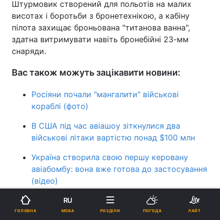
Штурмовик створений для польотів на малих
висотах і боротьби з бронетехнікою, а кабіну
пілота захищає броньована "титанова ванна",
здатна витримувати навіть бронебійні 23-мм
снаряди.
Вас також можуть зацікавити новини:
Росіяни почали "мангалити" військові
кораблі (фото)
В США під час авіашоу зіткнулися два
військові літаки вартістю понад $100 млн
Україна створила свою першу керовану
авіабомбу: вона вже готова до застосування
(відео)
RU
ПІДТРИМАЙТЕ НАС
МОВА
ГОЛОВНА
РОЗДІЛИ
ПОГОДА
ЛАЙТ