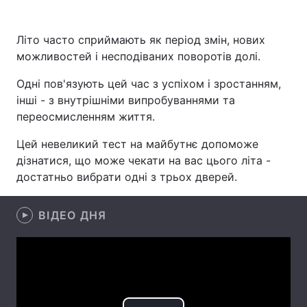
Літо часто сприймають як період змін, нових
можливостей і несподіваних поворотів долі.
Головна
Війна
Одні пов'язують цей час з успіхом і зростанням,
Україна
Політика
інші - з внутрішніми випробуваннями та
переосмисленням життя.
Економіка
Світ
Цей невеликий тест на майбутнє допоможе
Спорт
Наука
дізнатися, що може чекати на вас цього літа -
достатньо вибрати одні з трьох дверей.
Техно і зв'язок
Лайт
Зброя
Інциденти
ВІДЕО ДНЯ
Здоров'я
Туризм
Цікавинки
Погода
Екологія
Регіони