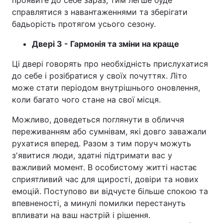
проявите до себе зараз, тим легше буде
справлятися з навантаженнями та зберігати
бадьорість протягом усього сезону.
Двері 3 - Гармонія та зміни на краще
Ці двері говорять про необхідність прислухатися
до себе і розібратися у своїх почуттях. Літо
може стати періодом внутрішнього оновлення,
коли багато чого стане на свої місця.
Можливо, доведеться поглянути в обличчя
переживанням або сумнівам, які довго заважали
рухатися вперед. Разом з тим поруч можуть
з'явитися люди, здатні підтримати вас у
важливий момент. В особистому житті настає
сприятливий час для щирості, довіри та нових
емоцій. Поступово ви відчуєте більше спокою та
впевненості, а минулі помилки перестануть
впливати на ваш настрій і рішення.