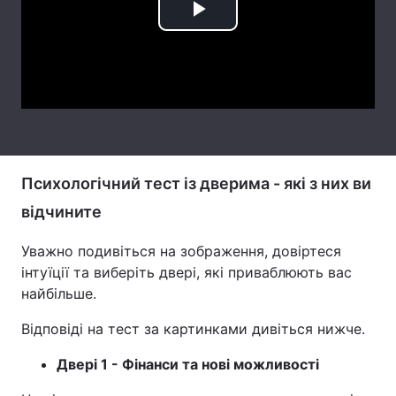
Play
Лонгріди
Video
Відео з Youtube
Статті
Інтерв'ю
Думки
Архів
Вакансії
Психологічний тест із дверима - які з них ви
Контакти
відчините
Послуги
Уважно подивіться на зображення, довіртеся
інтуїції та виберіть двері, які приваблюють вас
найбільше.
Відповіді на тест за картинками дивіться нижче.
Двері 1 - Фінанси та нові можливості