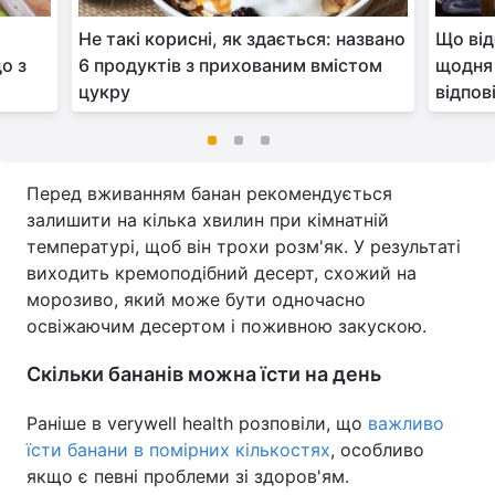
Не такі корисні, як здається: названо
Що від
о з
6 продуктів з прихованим вмістом
щодня 
цукру
відпов
Перед вживанням банан рекомендується
залишити на кілька хвилин при кімнатній
температурі, щоб він трохи розм'як. У результаті
виходить кремоподібний десерт, схожий на
морозиво, який може бути одночасно
освіжаючим десертом і поживною закускою.
Скільки бананів можна їсти на день
Раніше в verywell health розповіли, що
важливо
їсти банани в помірних кількостях
, особливо
якщо є певні проблеми зі здоров'ям.