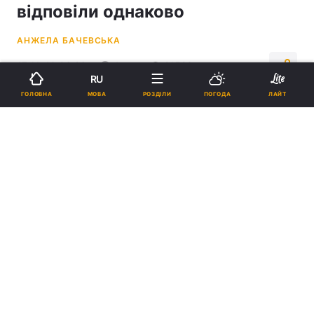
відповіли однаково
АНЖЕЛА БАЧЕВСЬКА
17:11, 10.06.26
4 хв.
21523
RU
МОВА
ГОЛОВНА
РОЗДІЛИ
ПОГОДА
ЛАЙТ
Підпишіться на нас в Google
Правильна похвала зосереджується на процесі, який проходить
дитина, а не лише на результаті чи кінцевому підсумку / фото
ua.depositphotos.com