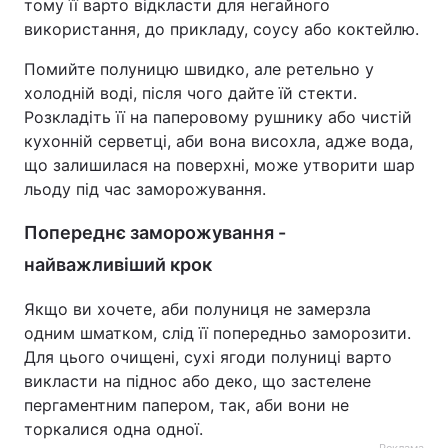
тому її варто відкласти для негайного
використання, до прикладу, соусу або коктейлю.
Помийте полуницю швидко, але ретельно у
холодній воді, після чого дайте їй стекти.
Розкладіть її на паперовому рушнику або чистій
кухонній серветці, аби вона висохла, адже вода,
що залишилася на поверхні, може утворити шар
льоду під час заморожування.
Попереднє заморожування -
найважливіший крок
Якщо ви хочете, аби полуниця не замерзла
одним шматком, слід її попередньо заморозити.
Для цього очищені, сухі ягоди полуниці варто
викласти на піднос або деко, що застелене
пергаментним папером, так, аби вони не
торкалися одна одної.