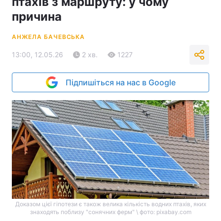
птахів з маршруту: у чому
причина
АНЖЕЛА БАЧЕВСЬКА
13:00, 12.05.26
2 хв.
1227
Підпишіться на нас в Google
Доказом цієї гіпотези є також велика кількість водних птахів, яких
знаходять поблизу "сонячних ферм" \ фото: pixabay.com