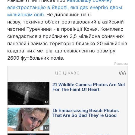
Раніше УНІАН писав про
найбільшу сонячну
електростанцію в Європі, яка дає енергію двом
мільйонам осіб.
Не дивлячись на її
назву, технічно об'єкт розташований в азійській
частині Туреччини - в провінції Конья. Комплекс
складається з приблизно 3,5 мільйона сонячних
панелей і займає територію близько 20 мільйонів
квадратних метрів, що еквівалентно розміру
2600 футбольних полів.
Реклама