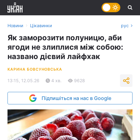
›
Новини
Цікавинки
рус
Як заморозити полуницю, аби
ягоди не злиплися між собою:
названо дієвий лайфхак
КАРИНА БОВСУНОВСЬКА
13:15, 12.05.26
4 хв.
9628
Підпишіться на нас в Google