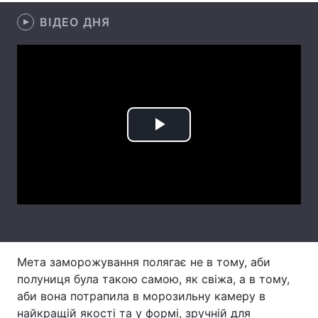
ВІДЕО ДНЯ
Лонгріди
Відео з Youtube
Статті
Інтерв'ю
Думки
Архів
Вакансії
Play
Контакти
Video
Послуги
Мета заморожування полягає не в тому, аби
полуниця була такою самою, як свіжа, а в тому,
аби вона потрапила в морозильну камеру в
найкращій якості та у формі, зручній для