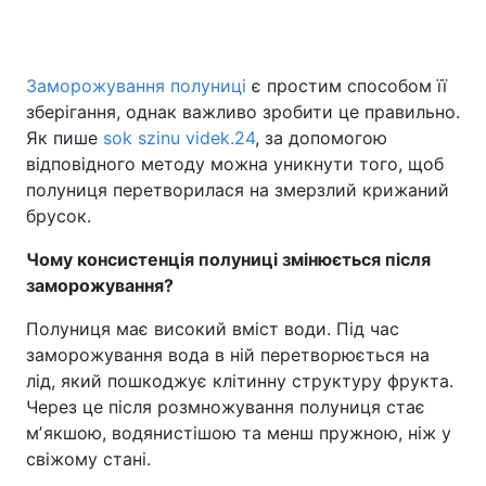
Заморожування полуниці
є простим способом її
Головна
Війна
зберігання, однак важливо зробити це правильно.
Як пише
sok szinu videk.24
, за допомогою
Україна
Політика
відповідного методу можна уникнути того, щоб
полуниця перетворилася на змерзлий крижаний
Економіка
Світ
брусок.
Спорт
Наука
Чому консистенція полуниці змінюється після
заморожування?
Техно і зв'язок
Лайт
Полуниця має високий вміст води. Під час
Зброя
Інциденти
заморожування вода в ній перетворюється на
лід, який пошкоджує клітинну структуру фрукта.
Здоров'я
Туризм
Через це після розмножування полуниця стає
Цікавинки
Погода
мʼякшою, водянистішою та менш пружною, ніж у
свіжому стані.
Екологія
Регіони