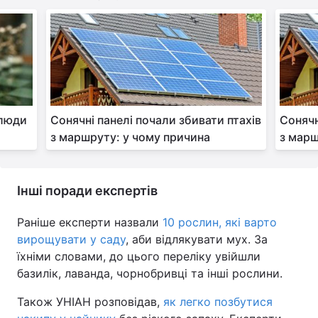
 люди
Сонячні панелі почали збивати птахів
Сонячн
з маршруту: у чому причина
з марш
Інші поради експертів
Раніше експерти назвали
10 рослин, які варто
вирощувати у саду
, аби відлякувати мух. За
їхніми словами, до цього переліку увійшли
базилік, лаванда, чорнобривці та інші рослини.
Також УНІАН розповідав,
як легко позбутися