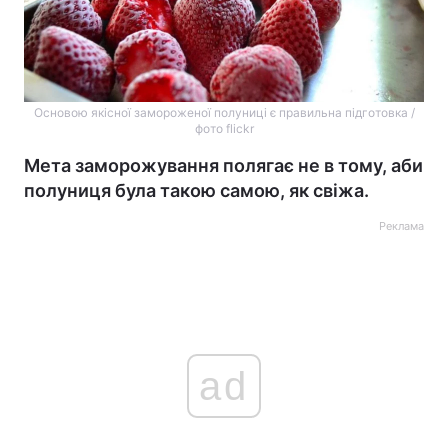
Основою якісної замороженої полуниці є правильна підготовка /
фото flickr
Мета заморожування полягає не в тому, аби
полуниця була такою самою, як свіжа.
Реклама
ad