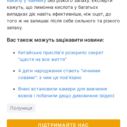
накипу у чайнику
без різкого запаху. Експерти
кажуть, що лимонна кислота у багатьох
випадках діє навіть ефективніше, ніж оцет, до
того ж не залишає після себе сильного та різкого
запаху.
Вас також можуть зацікавити новини:
Китайське прислівʼя розкрило секрет
"щастя на все життя"
4 дати народження стають "нічними
совами": з чим це повʼязано
Вчені встановили камери для вивчення
вовків і побачили дещо дивовижне (відео)
Полуниця
ПІДТРИМАЙТЕ НАС