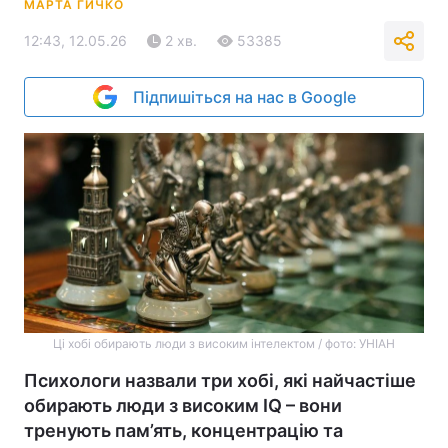
МАРТА ГИЧКО
12:43, 12.05.26
2 хв.
53385
Підпишіться на нас в Google
Ці хобі обирають люди з високим інтелектом / фото: УНІАН
Психологи назвали три хобі, які найчастіше
обирають люди з високим IQ – вони
тренують пам’ять, концентрацію та