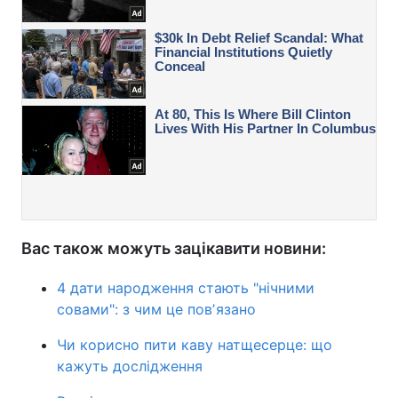
Вас також можуть зацікавити новини:
4 дати народження стають "нічними
совами": з чим це повʼязано
Чи корисно пити каву натщесерце: що
кажуть дослідження