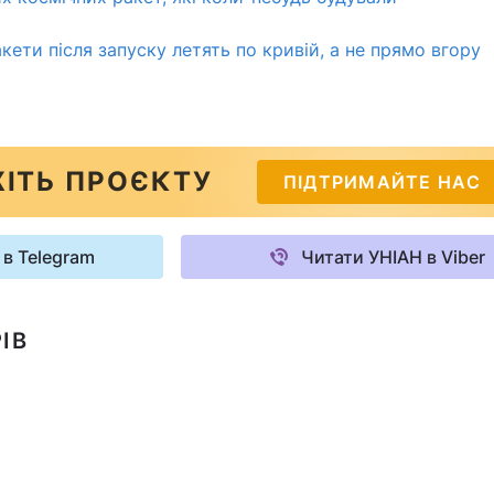
кети після запуску летять по кривій, а не прямо вгору
ІТЬ ПРОЄКТУ
ПІДТРИМАЙТЕ НАС
 в Telegram
Читати УНІАН в Viber
ІВ