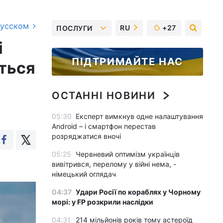
русском
RU
+27
ПОСЛУГИ
і
ПІДТРИМАЙТЕ НАС
ться
ОСТАННІ НОВИНИ
05:30
Експерт вимкнув одне налаштування
Android – і смартфон перестав
розряджатися вночі
05:25
Червневий оптимізм українців
вивітрився, перелому у війні нема, -
німецький оглядач
04:37
Удари Росії по кораблях у Чорному
морі: у FP розкрили наслідки
04:31
214 мільйонів років тому астероїд