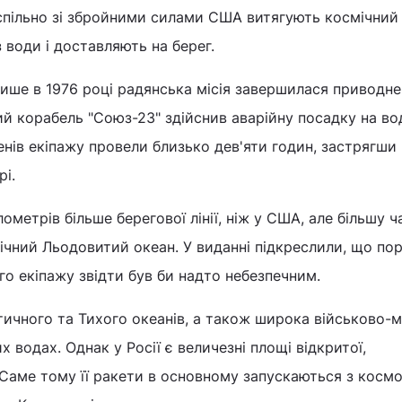
 спільно зі збройними силами США витягують космічний
 води і доставляють на берег.
лише в 1976 році радянська місія завершилася приводне
ий корабель "Союз-23" здійснив аварійну посадку на во
енів екіпажу провели близько дев'яти годин, застрягши 
і.
ілометрів більше берегової лінії, ніж у США, але більшу 
внічний Льодовитий океан. У виданні підкреслили, що по
го екіпажу звідти був би надто небезпечним.
тичного та Тихого океанів, а також широка військово-
 водах. Однак у Росії є величезні площі відкритої,
 Саме тому її ракети в основному запускаються з кос