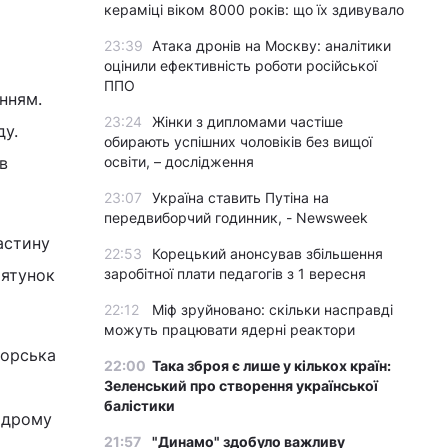
кераміці віком 8000 років: що їх здивувало
23:39
Атака дронів на Москву: аналітики
оцінили ефективність роботи російської
ППО
нням.
23:24
Жінки з дипломами частіше
ду.
обирають успішних чоловіків без вищої
в
освіти, – дослідження
23:07
Україна ставить Путіна на
передвиборчий годинник, - Newsweek
частину
22:53
Корецький анонсував збільшення
рятунок
заробітної плати педагогів з 1 вересня
22:12
Міф зруйновано: скільки насправді
можуть працювати ядерні реактори
морська
22:00
Така зброя є лише у кількох країн:
Зеленський про створення української
балістики
модрому
21:57
"Динамо" здобуло важливу