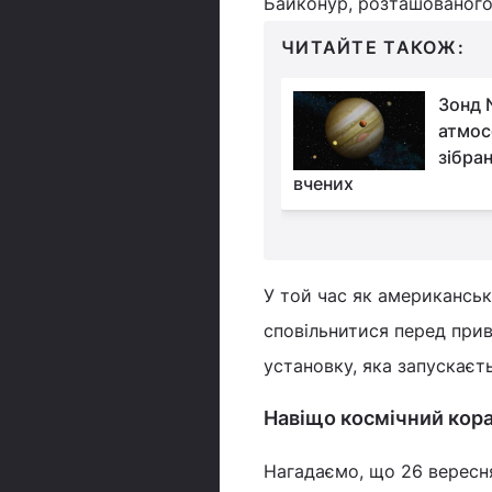
Байконур, розташованого 
ЧИТАЙТЕ ТАКОЖ:
Супутник NASA зняв в
Зонд 
океані явище, від
атмос
якого мурахи по
зібран
це насправді (фото)
вчених
У той час як американсь
сповільнитися перед прив
установку, яка запускає
Навіщо космічний кора
Нагадаємо, що 26 вересн