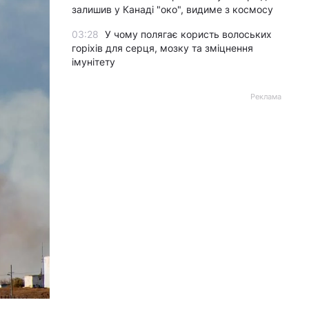
залишив у Канаді "око", видиме з космосу
03:28
У чому полягає користь волоських
горіхів для серця, мозку та зміцнення
імунітету
Реклама