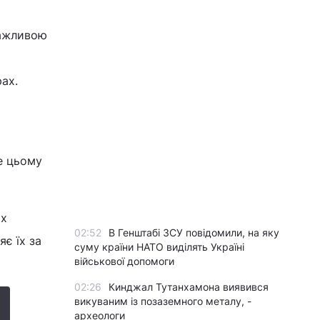
важливою
ах.
е цьому
их
02:52
В Генштабі ЗСУ повідомили, на яку
є їх за
суму країни НАТО виділять Україні
військової допомоги
02:26
Кинджал Тутанхамона виявився
викуваним із позаземного металу, -
археологи