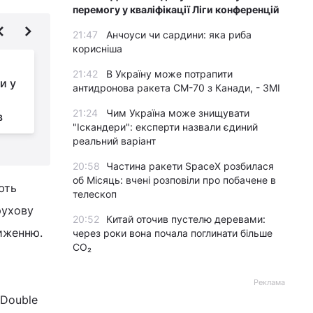
перемогу у кваліфікації Ліги конференцій
21:47
Анчоуси чи сардини: яка риба
корисніша
Супутник NASA зняв в
21:42
В Україну може потрапити
и у
океані явище, від
антидронова ракета CM-70 з Канади, - ЗМІ
якого мурахи по
21:24
Чим Україна може знищувати
в
шкірі: що це насправді (фото)
в
"Іскандери": експерти назвали єдиний
реальний варіант
20:58
Частина ракети SpaceX розбилася
об Місяць: вчені розповіли про побачене в
ють
телескоп
рухову
20:52
Китай оточив пустелю деревами:
иженню.
через роки вона почала поглинати більше
CO₂
Реклама
 Double