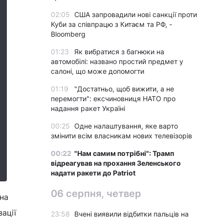
02:05
США запровадили нові санкції проти
Куби за співпрацю з Китаєм та РФ, -
Bloomberg
01:23
Як вибратися з багнюки на
автомобілі: названо простий предмет у
салоні, що може допомогти
01:19
"Достатньо, щоб вижити, а не
перемогти": ексчиновниця НАТО про
надання ракет Україні
00:25
Одне налаштування, яке варто
змінити всім власникам нових телевізорів
00:22
"Нам самим потрібні": Трамп
відреагував на прохання Зеленського
надати ракети до Patriot
06 серпня, четвер
 на
ації
23:58
Вчені виявили відбитки пальців на