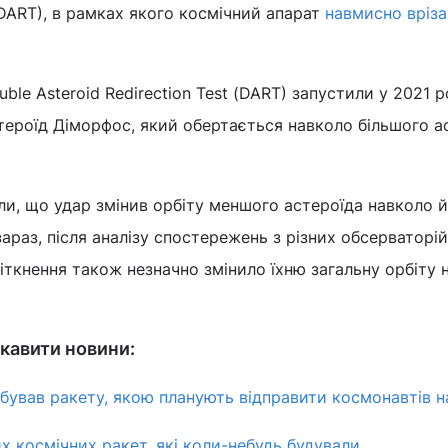
 (DART), в рамках якого космічний апарат
навмисно вріза
ble Asteroid Redirection Test (DART) запустили у 2021 ро
стероїд Діморфос, який обертається навколо більшого а
ли, що удар змінив орбіту меншого астероїда навколо 
зараз, після аналізу спостережень з різних обсерваторій 
іткнення також незначно змінило їхню загальну орбіту 
кавити новини:
бував ракету, якою планують відправити космонавтів н
х космічних ракет, які коли-небудь будували