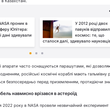
в Казахстані.
NASA проник в
У 2012 році двох
феру Юпітера:
павуків відправил
і дані здивували
космос: те, що
сталося далі, здивувало науковці
кі апарати часто оснащуються парашутами, які дозволя
одненням, російські космічні кораблі мають гальмівну 
ться безпосередньо перед приземленням, протидіючи зн
бель навмисно врізався в астероїд
я 2022 року в NASA провели незвичайний експеримент