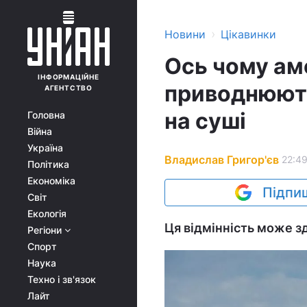
›
Новини
Цікавинки
Ось чому ам
ІНФОРМАЦІЙНЕ
приводнюють
АГЕНТСТВО
на суші
Головна
Війна
Україна
Владислав Григор'єв
22:49
Політика
Економіка
Підпиш
Світ
Екологія
Ця відмінність може з
Регіони
Спорт
Наука
Техно і зв'язок
Лайт