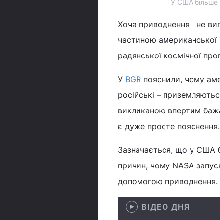
У США більше д
Хоча приводнення і не ви
частиною американської к
радянської космічної про
У
BGR
пояснили, чому аме
російські – приземляютьс
викликаною впертим бажа
є дуже просте пояснення.
Зазначається, що у США б
причин, чому NASA запуск
допомогою приводнення.
ВІДЕО ДНЯ