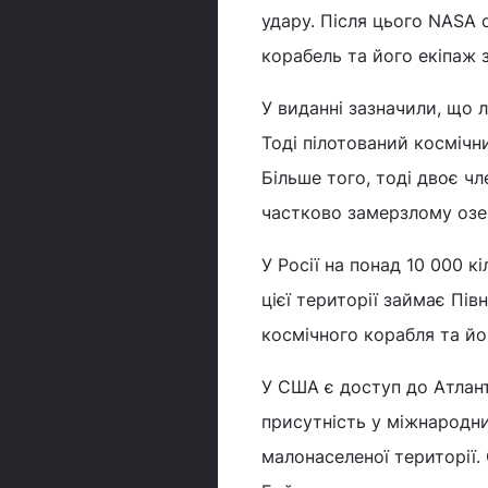
удару. Після цього NASA
корабель та його екіпаж з
У виданні зазначили, що 
Тоді пілотований космічн
Більше того, тоді двоє чл
частково замерзлому озер
У Росії на понад 10 000 к
цієї території займає Пі
космічного корабля та йо
У США є доступ до Атлан
присутність у міжнародних
малонаселеної території.