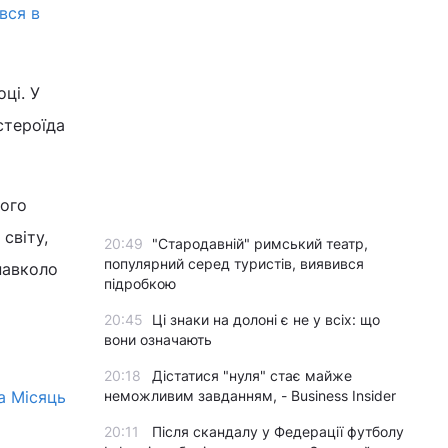
вся в
ці. У
стероїда
його
світу,
20:49
"Стародавній" римський театр,
популярний серед туристів, виявився
навколо
підробкою
20:45
Ці знаки на долоні є не у всіх: що
вони означають
20:18
Дістатися "нуля" стає майже
а Місяць
неможливим завданням, - Business Insider
20:11
Після скандалу у Федерації футболу