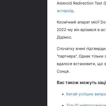
Asteroid Redirection Test
астероїд
.
Космічний апарат місії Dou
2022-му він врізався в а
Дідімос.
Спочатку вчені підтверди
"партнера". Однак тільки 
вдалося встановити, що з
Сонця.
Вас також можуть заці
Китай успішно випро
Топ-10 найпотужніши