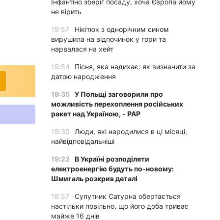
Інфантіно зберіг посаду, хоча Європа йому
не вірить
19:57
Нікітюк з однорічним сином
вирушила на відпочинок у гори та
нарвалася на хейт
19:54
Пісня, яка надихає: як визначити за
датою народження
19:35
У Польщі заговорили про
можливість перехоплення російських
ракет над Україною, - PAP
19:30
Люди, які народилися в ці місяці,
найвідповідальніші
19:22
В Україні розподіляти
електроенергію будуть по-новому:
Шмигаль розкрив деталі
18:57
Супутник Сатурна обертається
настільки повільно, що його доба триває
майже 16 днів