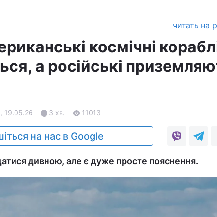
читать на 
ериканські космічні корабл
ся, а російські приземляю
, 19.05.26
3 хв.
11013
іться на нас в Google
датися дивною, але є дуже просте пояснення.