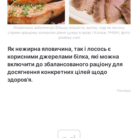
Яловичина забезпечує більшу кількість заліза, тоді як лосось
сприяє кращому контролю рівня цукру в крові / Колаж: УНІАН, фото:
pixabay.com
Як нежирна яловичина, так і лосось є
корисними джерелами білка, які можна
включити до збалансованого раціону для
досягнення конкретних цілей щодо
здоров’я.
Реклама