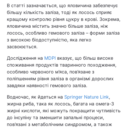
В статті зазначається, що яловичина забезпечує
більшу кількість заліза, тоді як лосось сприяє
кращому контролю рівня цукру в крові. Зокрема,
яловичина містить значно більше заліза, ніж
лосось, особливо гемового заліза – форми заліза
з високою біодоступністю, яка легко
засвоюється.
Дослідження на
MDPI
вказує, що більш високе
споживання продуктів тваринного походження,
особливо червоного м’яса, пов’язане з
поліпшенням рівня заліза в організмі дорослих
завдяки наявності гемового заліза.
Водночас, як йдеться на
Springer Nature Link
,
жирна риба, така як лосось, багата на омега-3
жирні кислоти, які можуть покращити чутливість
до інсуліну та зменшити запальні процеси,
пов’язані з метаболічним синдромом, а також