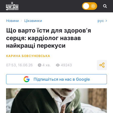
›
Новини
Цікавинки
рус
Що варто їсти для здоровʼя
серця: кардіолог назвав
найкращі перекуси
КАРИНА БОВСУНОВСЬКА
07:53, 16.06.26
4 хв.
49243
Підпишіться на нас в Google