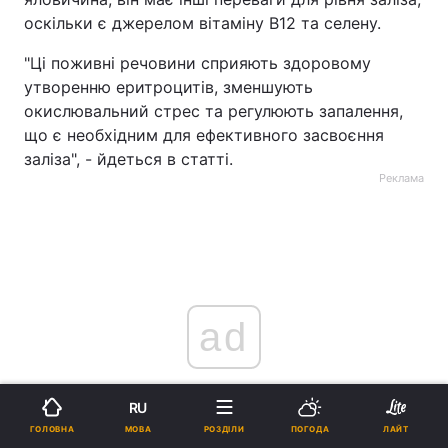
оскільки є джерелом вітаміну B12 та селену.
"Ці поживні речовини сприяють здоровому
утворенню еритроцитів, зменшують
окислювальний стрес та регулюють запалення,
що є необхідним для ефективного засвоєння
заліза", - йдеться в статті.
Реклама
ad
RU
МОВА
ГОЛОВНА
РОЗДІЛИ
ПОГОДА
ЛАЙТ