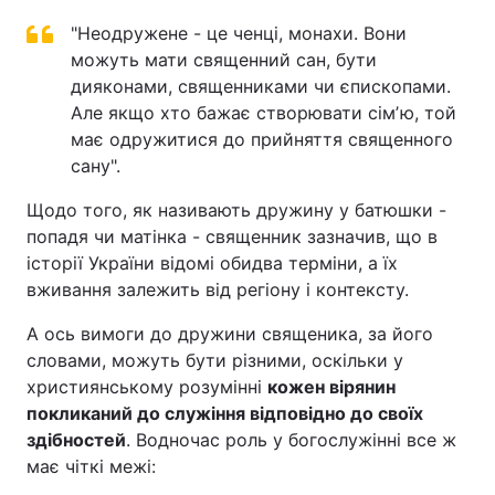
"Неодружене - це ченці, монахи. Вони
можуть мати священний сан, бути
дияконами, священниками чи єпископами.
Але якщо хто бажає створювати сімʼю, той
має одружитися до прийняття священного
сану".
Щодо того, як називають дружину у батюшки -
попадя чи матінка - священник зазначив, що в
історії України відомі обидва терміни, а їх
вживання залежить від регіону і контексту.
А ось вимоги до дружини священика, за його
словами, можуть бути різними, оскільки у
християнському розумінні
кожен вірянин
покликаний до служіння відповідно до своїх
здібностей
. Водночас роль у богослужінні все ж
має чіткі межі: