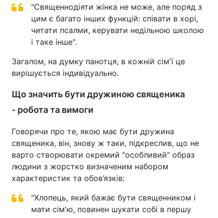
"Священнодіяти жінка не може, але поряд з
цим є багато інших функцій: співати в хорі,
читати псалми, керувати недільною школою
і таке інше".
Загалом, на думку панотця, в кожній сімʼї це
вирішується індивідуально.
Що значить бути дружиною священика
- робота та вимоги
Говорячи про те, якою має бути дружина
священика, він, знову ж таки, підкреслив, що не
варто створювати окремий "особливий" образ
людини з жорстко визначеним набором
характеристик та обов’язків:
"Хлопець, який бажає бути священником і
мати сімʼю, повинен шукати собі в першу