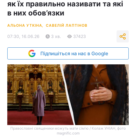
як їх правильно називати та які
в них обов’язки
АЛЬОНА УТКІНА,
САВЕЛІЙ ЛАПТІНОВ
07:30, 16.06.26
3 хв.
37423
Підпишіться на нас в Google
Православні священики можуть мати сім'ю / Колаж УНIАН, фото
magnific.com