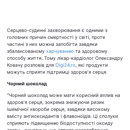
Головна
Війна
Серцево-судинні захворювання є одними з
головних причин смертності у світі, проте
Україна
Політика
частині з них можна запобігти завдяки
Економіка
Світ
збалансованому
харчуванню
та здоровому
способу життя. Тому лікар-кардіолог Олександру
Спорт
Наука
Ковачу розповів для
Digi24.ro
, які продукти
можуть сприяти підтримці здоровʼя серця.
Техно і зв'язок
Лайт
Чорний шоколад
Зброя
Інциденти
"Чорний шоколад може мати корисний вплив на
Здоров'я
Туризм
здоров'я серця, зокрема знижуючи ризик
ішемічної хвороби серця, завдяки високому
Цікавинки
Погода
вмісту антиоксидантів і флавоноїдів. Ці сполуки
сприяють підвищенню біодоступності оксиду
Екологія
Регіони