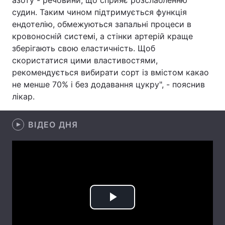
азоту - речовини, що сприяє розслабленню
судин. Таким чином підтримується функція
Лонгріди
ендотелію, обмежуються запальні процеси в
кровоносній системі, а стінки артерій краще
Відео з Youtube
Статті
зберігають свою еластичність. Щоб
скористатися цими властивостями,
Інтерв'ю
Думки
рекомендується вибирати сорт із вмістом какао
не менше 70% і без додавання цукру", - пояснив
Архів
Вакансії
лікар.
Контакти
ВІДЕО ДНЯ
Послуги
Play