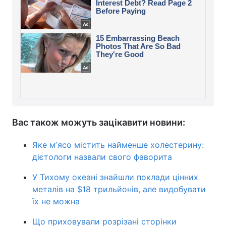
Вас також можуть зацікавити новини:
Яке мʼясо містить найменше холестерину:
дієтологи назвали свого фаворита
У Тихому океані знайшли поклади цінних
металів на $18 трильйонів, але видобувати
їх не можна
Що приховували розрізані сторінки