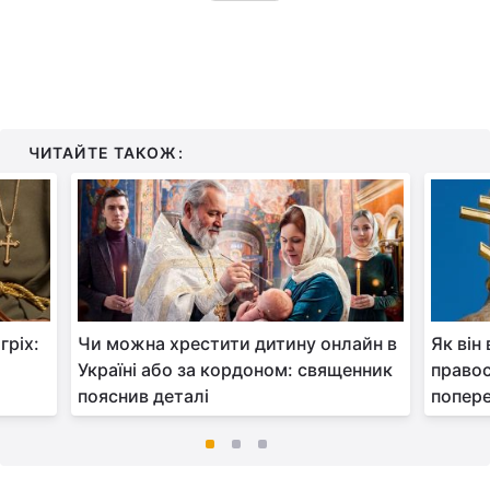
ЧИТАЙТЕ ТАКОЖ:
гріх:
Чи можна хрестити дитину онлайн в
Як він
Україні або за кордоном: священник
правос
пояснив деталі
попер