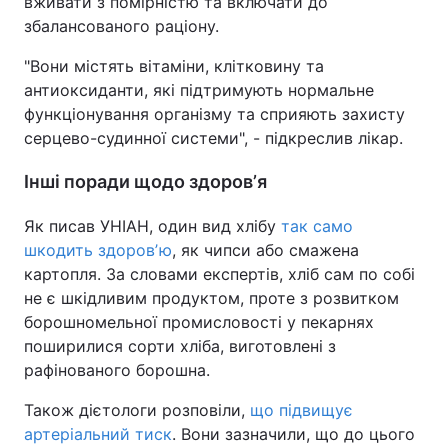
вживати з помірністю та включати до
збалансованого раціону.
"Вони містять вітаміни, клітковину та
антиоксиданти, які підтримують нормальне
функціонування організму та сприяють захисту
серцево-судинної системи", - підкреслив лікар.
Інші поради щодо здоровʼя
Як писав УНІАН, один вид хлібу
так само
шкодить здоровʼю
, як чипси або смажена
картопля. За словами експертів, хліб сам по собі
не є шкідливим продуктом, проте з розвитком
борошномельної промисловості у пекарнях
поширилися сорти хліба, виготовлені з
рафінованого борошна.
Також дієтологи розповіли,
що підвищує
артеріальний тиск
. Вони зазначили, що до цього