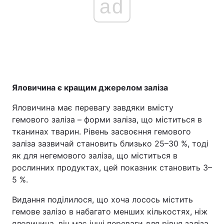
ad
Яловичина є кращим джерелом заліза
Яловичина має перевагу завдяки вмісту
гемового заліза – форми заліза, що міститься в
тканинах тварин. Рівень засвоєння гемового
заліза зазвичай становить близько 25–30 %, тоді
як для негемового заліза, що міститься в
рослинних продуктах, цей показник становить 3–
5 %.
Видання поділилося, що хоча лосось містить
гемове залізо в набагато менших кількостях, ніж
яловичина, він має інші переваги для рівня заліза,