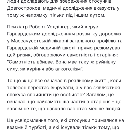
люди докладають для збереження стосунків.
Довгострокові медичні дослідження вказують у
тому ж напрямку, тільки під іншим кутом.
Психіатр Роберт Уолдінгер, який керує
Гарвардським дослідженням розвитку дорослих
у Массачусетській лікарні загального профілю та
Гарвардській медичній школі, прямо резюмував
цей ризик, обговорюючи самотність і старіння:
"Самотність вбиває. Вона має таку ж руйнівну
силу, як куріння або алкоголізм".
То що ж це все означає в реальному житті, коли
телефон перестає вібрувати, а у вас з’являється
спокуса сприйняти це особисто? Загалом, це
означає, що найсамотніша частина старіння – це
зовсім не те, що навколо вас стає менше людей.
Це усвідомлення того, які стосунки трималися на
взаємній турботі, а які існували тільки тому, що