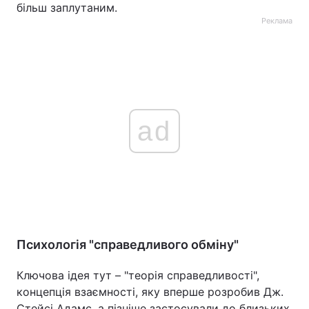
більш заплутаним.
Реклама
ad
Психологія "справедливого обміну"
Ключова ідея тут – "теорія справедливості",
концепція взаємності, яку вперше розробив Дж.
Стейсі Адамс, а пізніше застосували до близьких