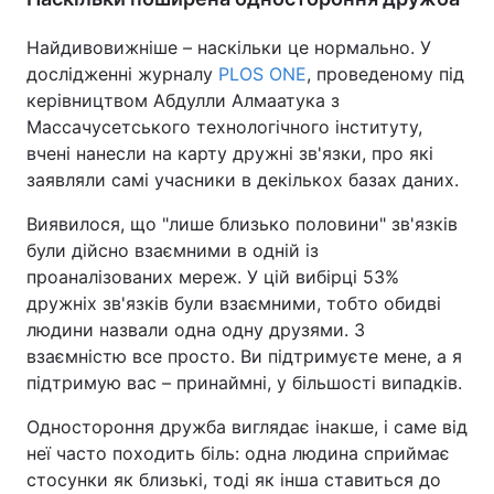
Найдивовижніше – наскільки це нормально. У
дослідженні журналу
PLOS ONE
, проведеному під
керівництвом Абдулли Алмаатука з
Массачусетського технологічного інституту,
вчені нанесли на карту дружні зв'язки, про які
заявляли самі учасники в декількох базах даних.
Виявилося, що "лише близько половини" зв'язків
були дійсно взаємними в одній із
проаналізованих мереж. У цій вибірці 53%
дружніх зв'язків були взаємними, тобто обидві
людини назвали одна одну друзями. З
взаємністю все просто. Ви підтримуєте мене, а я
підтримую вас – принаймні, у більшості випадків.
Одностороння дружба виглядає інакше, і саме від
неї часто походить біль: одна людина сприймає
стосунки як близькі, тоді як інша ставиться до