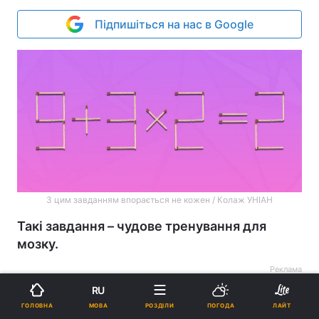
Підпишіться на нас в Google
З цим завданням впорається не кожен / Колаж УНІАН
Такі завдання – чудове тренування для
мозку.
Реклама
RU
МОВА
ГОЛОВНА
РОЗДІЛИ
ПОГОДА
ЛАЙТ