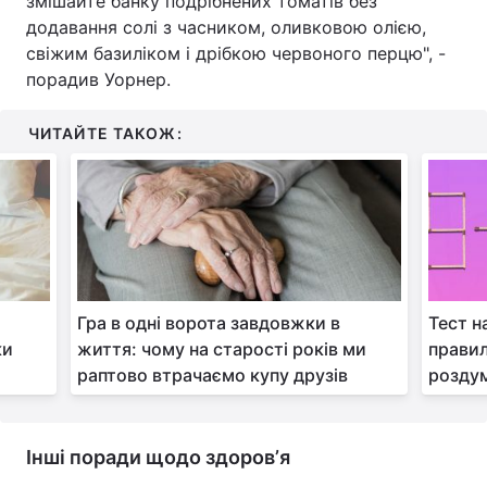
змішайте банку подрібнених томатів без
додавання солі з часником, оливковою олією,
свіжим базиліком і дрібкою червоного перцю", -
порадив Уорнер.
ЧИТАЙТЕ ТАКОЖ:
Гра в одні ворота завдовжки в
Тест н
ки
життя: чому на старості років ми
правил
раптово втрачаємо купу друзів
розду
Інші поради щодо здоровʼя