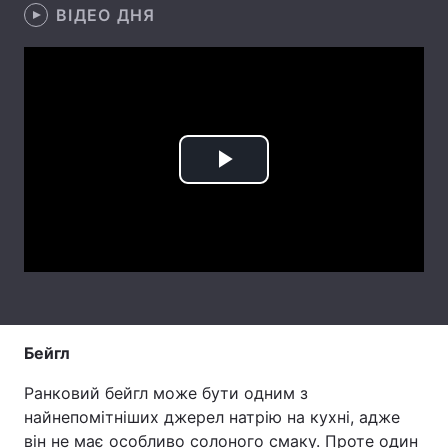
ВІДЕО ДНЯ
Лонгріди
Відео з Youtube
Статті
Інтерв'ю
Думки
Play
Архів
Вакансії
Video
Контакти
Послуги
Бейгл
Ранковий бейгл може бути одним з
найнепомітніших джерел натрію на кухні, адже
він не має особливо солоного смаку. Проте один