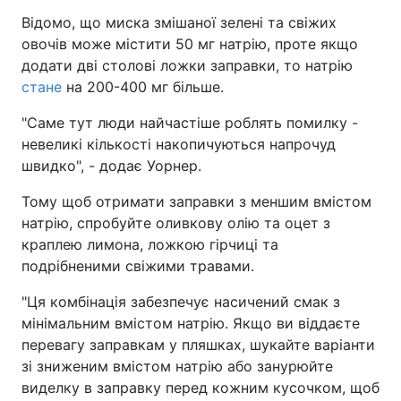
Відомо, що миска змішаної зелені та свіжих
овочів може містити 50 мг натрію, проте якщо
додати дві столові ложки заправки, то натрію
стане
на 200-400 мг більше.
"Саме тут люди найчастіше роблять помилку -
невеликі кількості накопичуються напрочуд
швидко", - додає Уорнер.
Тому щоб отримати заправки з меншим вмістом
натрію, спробуйте оливкову олію та оцет з
краплею лимона, ложкою гірчиці та
подрібненими свіжими травами.
"Ця комбінація забезпечує насичений смак з
мінімальним вмістом натрію. Якщо ви віддаєте
перевагу заправкам у пляшках, шукайте варіанти
зі зниженим вмістом натрію або занурюйте
виделку в заправку перед кожним кусочком, щоб