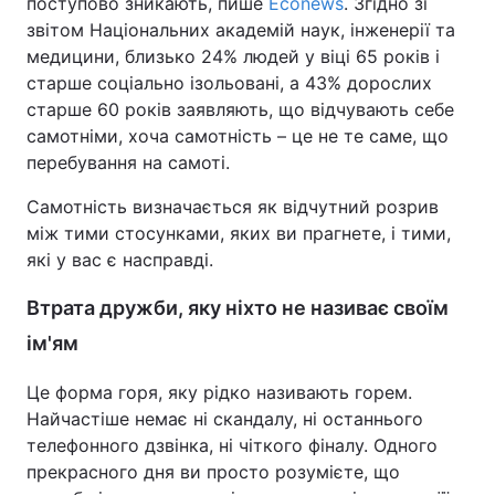
поступово зникають, пише
Econews
. Згідно зі
звітом Національних академій наук, інженерії та
медицини, близько 24% людей у віці 65 років і
старше соціально ізольовані, а 43% дорослих
старше 60 років заявляють, що відчувають себе
самотніми, хоча самотність – це не те саме, що
перебування на самоті.
Самотність визначається як відчутний розрив
між тими стосунками, яких ви прагнете, і тими,
які у вас є насправді.
Втрата дружби, яку ніхто не називає своїм
ім'ям
Це форма горя, яку рідко називають горем.
Найчастіше немає ні скандалу, ні останнього
телефонного дзвінка, ні чіткого фіналу. Одного
прекрасного дня ви просто розумієте, що