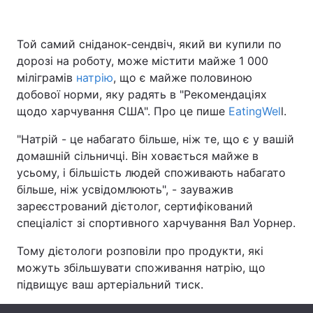
Той самий сніданок-сендвіч, який ви купили по
дорозі на роботу, може містити майже 1 000
Головна
Війна
міліграмів
натрію
, що є майже половиною
Україна
Політика
добової норми, яку радять в "Рекомендаціях
щодо харчування США". Про це пише
EatingWel
l.
Економіка
Світ
"Натрій - це набагато більше, ніж те, що є у вашій
Спорт
Наука
домашній сільничці. Він ховається майже в
усьому, і більшість людей споживають набагато
Техно і зв'язок
Лайт
більше, ніж усвідомлюють", - зауважив
зареєстрований дієтолог, сертифікований
Зброя
Інциденти
спеціаліст зі спортивного харчування Вал Уорнер.
Здоров'я
Туризм
Тому дієтологи розповіли про продукти, які
можуть збільшувати споживання натрію, що
Цікавинки
Погода
підвищує ваш артеріальний тиск.
Екологія
Регіони