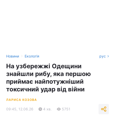
›
Новини
Екологія
рус
На узбережжі Одещини
знайшли рибу, яка першою
приймає найпотужніший
токсичний удар від війни
ЛАРИСА КОЗОВА
09:45, 12.06.26
4 хв.
5751