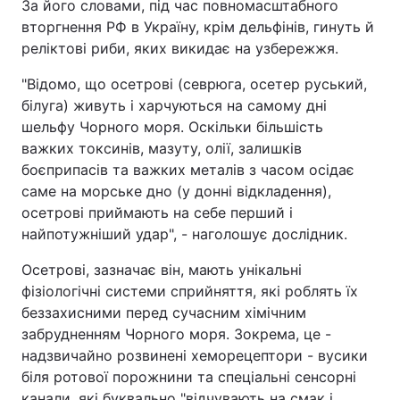
За його словами, під час повномасштабного
вторгнення РФ в Україну, крім дельфінів, гинуть й
реліктові риби, яких викидає на узбережжя.
"Відомо, що осетрові (севрюга, осетер руський,
білуга) живуть і харчуються на самому дні
шельфу Чорного моря. Оскільки більшість
важких токсинів, мазуту, олії, залишків
боєприпасів та важких металів з часом осідає
саме на морське дно (у донні відкладення),
осетрові приймають на себе перший і
найпотужніший удар", - наголошує дослідник.
Осетрові, зазначає він, мають унікальні
фізіологічні системи сприйняття, які роблять їх
беззахисними перед сучасним хімічним
забрудненням Чорного моря. Зокрема, це -
надзвичайно розвинені хеморецептори - вусики
біля ротової порожнини та спеціальні сенсорні
канали, які буквально "відчувають на смак і