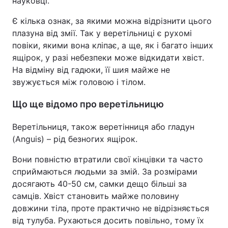
науковці.
Є кілька ознак, за якими можна відрізнити цього
плазуна від змії. Так у веретільниці є рухомі
повіки, якими вона кліпає, а ще, як і багато інших
ящірок, у разі небезпеки може відкидати хвіст.
На відміну від гадюки, її шия майже не
звужується між головою і тілом.
Що ще відомо про веретільницю
Веретільниця, також веретінниця або гладун
(Anguis) – рід безногих ящірок.
Вони повністю втратили свої кінцівки та часто
сприймаються людьми за змій. За розмірами
досягають 40-50 см, самки дещо більші за
самців. Хвіст становить майже половину
довжини тіла, проте практично не відрізняється
від тулуба. Рухаються досить повільно, тому їх