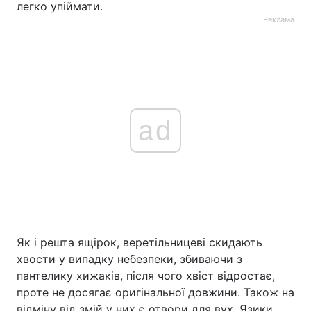
легко упіймати.
Реклама
ad
Як і решта ящірок, веретільницеві скидають
хвости у випадку небезпеки, збиваючи з
пантелику хижаків, після чого хвіст відростає,
проте не досягає оригінальної довжини. Також на
відміну від змій у них є отвори для вух. Язики