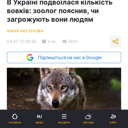
В Україні подвоїлася кількість
вовків: зоолог пояснив, чи
загрожують вони людям
ІРИНА НЕСТЕРОВА
04:47, 12.06.26
3 хв.
2602
Підпишіться на нас в Google
RU
МОВА
ГОЛОВНА
РОЗДІЛИ
ПОГОДА
ЛАЙТ
В Україні вовків дедалі частіше помічають поблизу населених