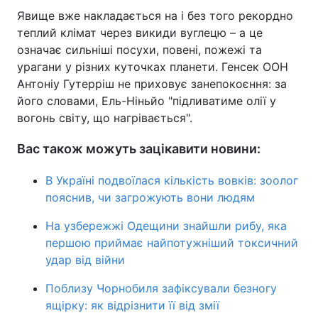
Явище вже накладається на і без того рекордно
теплий клімат через викиди вуглецю – а це
означає сильніші посухи, повені, пожежі та
урагани у різних куточках планети. Генсек ООН
Антоніу Гутерріш не приховує занепокоєння: за
його словами, Ель-Ніньйо "підливатиме олії у
вогонь світу, що нагрівається".
Вас також можуть зацікавити новини:
В Україні подвоїлася кількість вовків: зоолог
пояснив, чи загрожують вони людям
На узбережжі Одещини знайшли рибу, яка
першою приймає найпотужніший токсичний
удар від війни
Поблизу Чорнобиля зафіксували безногу
ящірку: як відрізнити її від змії