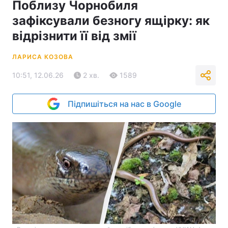
Поблизу Чорнобиля
зафіксували безногу ящірку: як
відрізнити її від змії
ЛАРИСА КОЗОВА
10:51, 12.06.26
2 хв.
1589
Підпишіться на нас в Google