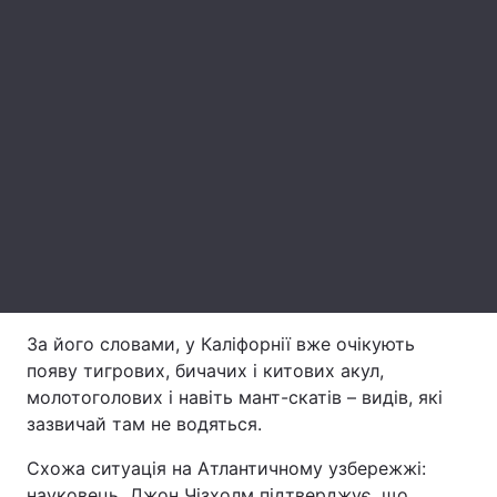
Лонгріди
Відео з Youtube
Статті
Інтерв'ю
Думки
Архів
Вакансії
Контакти
Послуги
За його словами, у Каліфорнії вже очікують
появу тигрових, бичачих і китових акул,
молотоголових і навіть мант-скатів – видів, які
зазвичай там не водяться.
Схожа ситуація на Атлантичному узбережжі:
науковець Джон Чізхолм підтверджує, що