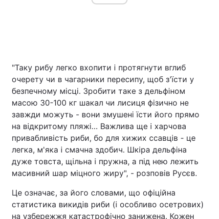
"Таку рибу легко вхопити і протягнути вглиб
очерету чи в чагарники пересипу, щоб з'їсти у
безпечному місці. Зробити таке з дельфіном
масою 30-100 кг шакал чи лисиця фізично не
завжди можуть - вони змушені їсти його прямо
на відкритому пляжі… Важлива ще і харчова
привабливість риби, бо для хижих ссавців - це
легка, м'яка і смачна здобич. Шкіра дельфіна
дуже товста, щільна і пружна, а під нею лежить
масивний шар міцного жиру", - розповів Русєв.
Це означає, за його словами, що офіційна
статистика викидів риби (і особливо осетрових)
на узбережжя катастрофічно занижена. Кожен