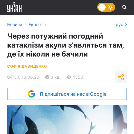
›
Новини
Екологія
рус
Через потужний погодний
катаклізм акули з'являться там,
де їх ніколи не бачили
СОФІЯ ДАВИДЕНКО
04:00, 13.06.26
3 хв.
4550
Підпишіться на нас в Google