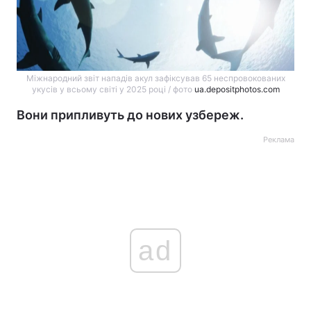
Міжнародний звіт нападів акул зафіксував 65 неспровокованих
укусів у всьому світі у 2025 році / фото
ua.depositphotos.com
Вони припливуть до нових узбереж.
Реклама
ad