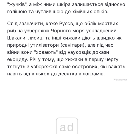
"жучків", а між ними шкіра залишається відносно
голішою та чутливішою до хімічних опіків.
Слід зазначити, каже Русєв, що облік мертвих
риб на узбережжі Чорного моря ускладнений.
Шакали, лисиці та інші хижаки діють швидко як
природні утилізатори (санітари), але під час
війни вони "ховають" від науковців докази
екоциду. Річ у тому, що хижаки в першу чергу
тягнуть з узбережжя саме осетрових, які важать
навіть від кількох до десятка кілограмів.
Реклама
ad