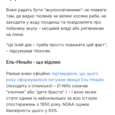
Вчені радять бути "акулоосвіченими": не плавати
там, де видно тюленів чи великі косяки риби, не
заходити у воду поодинці та повідомляти про
побачену акулу – місцевій владі або рятівникам
на пляжі.
"Це їхній дім – треба просто поважати цей факт",
– підсумував Чізхолм.
Ель-Ніньйо - що відомо
Раніше вчені офіційно
підтвердили, що цього
року сформувалося потужне явище Ель-Ніньйо
(походить з іспанської –
El Niño
означає
"хлопчик" або "дитя Христа" ) – і воно може
стати одним із найсильніших за всю історію
спостережень з 1950 року. NOAA оцінює
ймовірність цього у 63%.