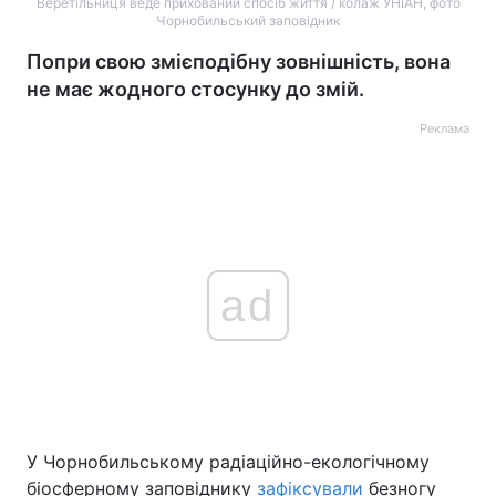
Веретільниця веде прихований спосіб життя / колаж УНІАН, фото
Чорнобильський заповідник
Попри свою змієподібну зовнішність, вона
не має жодного стосунку до змій.
Реклама
ad
У Чорнобильському радіаційно-екологічному
біосферному заповіднику
зафіксували
безногу