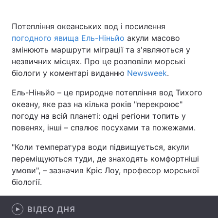
Потепління океанських вод і посилення
погодного явища Ель-Ніньйо
акули масово
Головна
Війна
змінюють маршрути міграції та з'являються у
незвичних місцях. Про це розповіли морські
Україна
Політика
біологи у коментарі виданню
Newsweek
.
Економіка
Світ
Ель-Ніньйо – це природне потепління вод Тихого
океану, яке раз на кілька років "перекроює"
Спорт
Наука
погоду на всій планеті: одні регіони топить у
повенях, інші – спалює посухами та пожежами.
Техно і зв'язок
Лайт
"Коли температура води підвищується, акули
Зброя
Інциденти
переміщуються туди, де знаходять комфортніші
умови", – зазначив Кріс Лоу, професор морської
Здоров'я
Туризм
біології.
Цікавинки
Погода
ВІДЕО ДНЯ
Екологія
Регіони