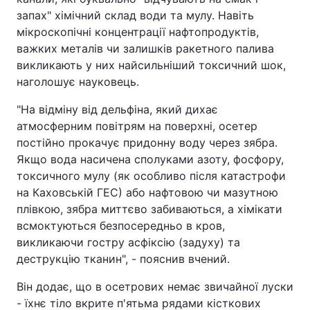
запах" хімічний склад води та мулу. Навіть
мікроскопічні концентрації нафтопродуктів,
важких металів чи залишків ракетного палива
викликають у них найсильніший токсичний шок,
наголошує науковець.
"На відміну від дельфіна, який дихає
атмосферним повітрям на поверхні, осетер
постійно прокачує придонну воду через зябра.
Якщо вода насичена сполуками азоту, фосфору,
токсичного мулу (як особливо після катастрофи
на Каховській ГЕС) або нафтовою чи мазутною
плівкою, зябра миттєво забиваються, а хімікати
всмоктуються безпосередньо в кров,
викликаючи гостру асфіксію (задуху) та
деструкцію тканин", - пояснив вчений.
Він додає, що в осетрових немає звичайної луски
- їхнє тіло вкрите п'ятьма рядами кісткових