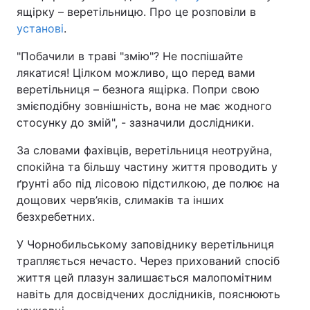
ящірку – веретільницю. Про це розповіли в
установі
.
"Побачили в траві "змію"? Не поспішайте
лякатися! Цілком можливо, що перед вами
веретільниця – безнога ящірка. Попри свою
змієподібну зовнішність, вона не має жодного
стосунку до змій", - зазначили дослідники.
За словами фахівців, веретільниця неотруйна,
спокійна та більшу частину життя проводить у
ґрунті або під лісовою підстилкою, де полює на
дощових черв’яків, слимаків та інших
безхребетних.
У Чорнобильському заповіднику веретільниця
трапляється нечасто. Через прихований спосіб
життя цей плазун залишається малопомітним
навіть для досвідчених дослідників, пояснюють