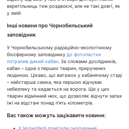
веретільниць теж роздвоєні, але не такі довгі, як
у змій.
Інші новини про Чорнобильський
заповідник
У Чорнобильському радіаційно-екологічному
біосферному заповіднику
до фотопастки
потрапив дикий кабан
. За словами дослідників,
кабан – одна з перших тварин, приручених
людиною. Цікаво, що ватажок у кабанячому стаді
– найстарша самка, яка першою відчуває
небезпеку та кидається на ворога. Ще у цих
тварин відмінний нюх, що дозволяє відчути запах
їжі на відстані понад п’ять кілометрів.
Вас також можуть зацікавити новини:
У Чорнобилі помітили гніздування