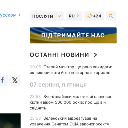
русском
RU
+24
ПОСЛУГИ
ПІДТРИМАЙТЕ НАС
ОСТАННІ НОВИНИ
00:05
Старий монітор ще рано викидати:
як використати його повторно з користю
07 серпня, п'ятниця
23:58
Вчені знайшли молоток зі слонової
кістки віком 500 000 років: про що він
свідчить
23:53
Зеленський відреагував на
ухвалення Сенатом США законопроєкту