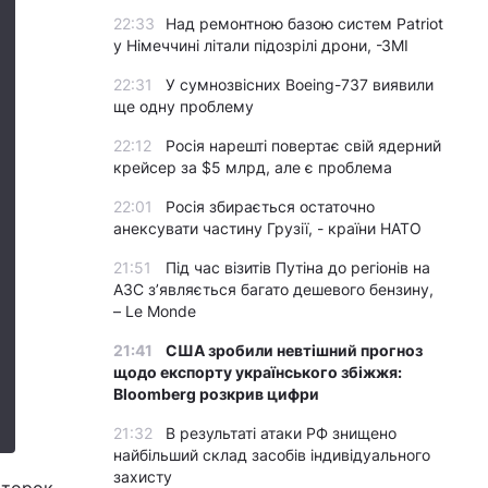
22:33
Над ремонтною базою систем Patriot
у Німеччині літали підозрілі дрони, -ЗМІ
22:31
У сумнозвісних Boeing-737 виявили
ще одну проблему
22:12
Росія нарешті повертає свій ядерний
крейсер за $5 млрд, але є проблема
22:01
Росія збирається остаточно
анексувати частину Грузії, - країни НАТО
21:51
Під час візитів Путіна до регіонів на
АЗС з’являється багато дешевого бензину,
– Le Monde
21:41
США зробили невтішний прогноз
щодо експорту українського збіжжя:
Bloomberg розкрив цифри
21:32
В результаті атаки РФ знищено
найбільший склад засобів індивідуального
захисту
івторок