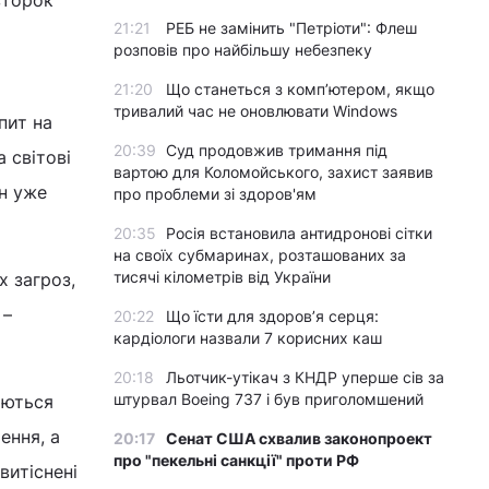
21:21
РЕБ не замінить "Петріоти": Флеш
розповів про найбільшу небезпеку
21:20
Що станеться з комп’ютером, якщо
тривалий час не оновлювати Windows
пит на
20:39
Суд продовжив тримання під
 світові
вартою для Коломойського, захист заявив
їн уже
про проблеми зі здоров'ям
20:35
Росія встановила антидронові сітки
на своїх субмаринах, розташованих за
тисячі кілометрів від України
х загроз,
 –
20:22
Що їсти для здоров’я серця:
кардіологи назвали 7 корисних каш
20:18
Льотчик-утікач з КНДР уперше сів за
штурвал Boeing 737 і був приголомшений
аються
ення, а
20:17
Сенат США схвалив законопроект
про "пекельні санкції" проти РФ
витіснені