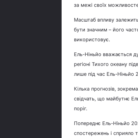
за межі своїх можливосте
Масштаб впливу залежить 
бути значним – його част
використовує.
Ель-Ніньйо вважається д
регіоні Тихого океану під
лише під час Ель-Ніньйо 
Кілька прогнозів, зокрем
свідчать, що майбутнє Ел
поріг.
Попереднє Ель-Ніньйо 202
спостережень і сприяло т