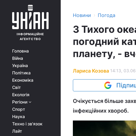
›
Новини
Погода
З Тихого ок
ІНФОРМАЦІЙНЕ
погодний ка
АГЕНТСТВО
планету, - вч
Головна
Війна
Україна
Лариса Козова
14:13, 03.06
Політика
Економіка
Підпиш
Світ
Екологія
Очікується більше зах
Регіони
Спорт
інфекційних хвороб.
Наука
Техно і зв'язок
Лайт