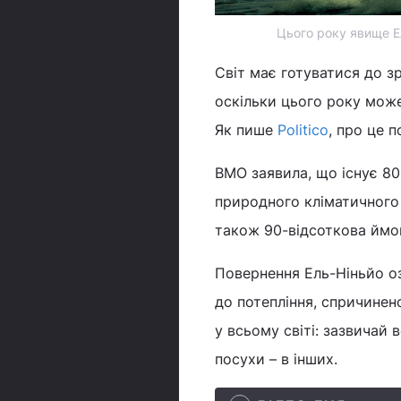
Цього року явище Е
Світ має готуватися до з
оскільки цього року мож
Як пише
Politico
, про це 
ВМО заявила, що існує 80
природного кліматичного 
також 90-відсоткова ймов
Повернення Ель-Ніньйо о
до потепління, спричине
у всьому світі: зазвичай 
посухи – в інших.