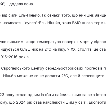
й", – додала вона.
від сили Ель-Ніньйо. І є ознаки того, що нинішнє яви
о називають "супер"-Ель-Ніньйо, хоча ВМО цього термін
уже сильним, якщо температура поверхні моря у відпо
вищується більш ніж на 2°C на піку. У XXI столітті це ст
2015–2016 років.
а Європейського центру середньострокових прогнозів п
ь-Ніньйо може не лише досягти 2°C, але й перевищити
3 року стало одним із п’яти найсильніших за всю істор
ому, що 2024 рік став найспекотнішим у світі. Експерт