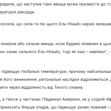
редили, що наступне таке явище може призвести до то
пературні рекорди.
олосила, що сила та пік цього Ель-Ніньйо наразі залиш
помірне або сильне явище, коли будемо впевнені в цьо
их ознак сильного Ель-Ніньйо, тоді як інші – навпаки", -
й підвищує глобальні температури, причому найсильніш
ля його виникнення, регіональні наслідки відрізняються.
ити через віддаленість від Тихого океану.
 а також у частинах Південної Америки, на у східній А
приносить більше опадів, що підвищує ризик повеней і з