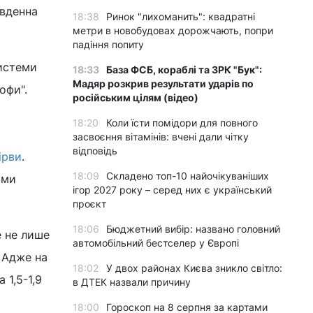
івденна
18:38
Ринок "лихоманить": квадратні
метри в новобудовах дорожчають, попри
падіння попиту
системи
18:33
База ФСБ, кораблі та ЗРК "Бук":
Мадяр розкрив результати ударів по
офи".
російським цілям (відео)
18:20
Коли їсти помідори для повного
засвоєння вітамінів: вчені дали чітку
відповідь
ірви
.
18:09
Складено топ-10 найочікуваніших
ями
ігор 2027 року – серед них є український
проєкт
18:06
Бюджетний вибір: названо головний
е не лише
автомобільний бестселер у Європі
. Адже на
18:02
У двох районах Києва зникло світло:
 1,5-1,9
в ДТЕК назвали причину
18:00
Гороскоп на 8 серпня за картами