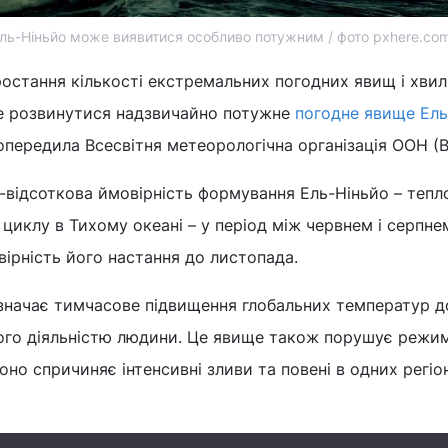
ль-Ніньйо може виявитися особливо потужним / фото pxhere.co
ростання кількості екстремальних погодних явищ і хвил
е розвинутися надзвичайно потужне
погодне явище Ель
попередила Всесвітня метеорологічна організація ООН (
-відсоткова ймовірність формування Ель-Ніньйо – тепл
циклу в Тихому океані – у період між червнем і серпнем
ірність його настання до листопада.
значає тимчасове підвищення глобальних температур 
ного діяльністю людини. Це явище також порушує режим
воно спричиняє інтенсивні зливи та повені в одних регіон