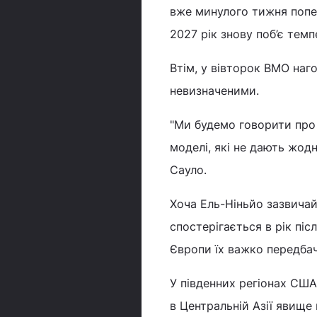
вже минулого тижня попе
2027 рік знову поб’є тем
Втім, у вівторок ВМО наг
невизначеними.
"Ми будемо говорити про 
моделі, які не дають жодн
Сауло.
Хоча Ель-Ніньйо зазвича
спостерігається в рік піс
Європи їх важко передбач
У південних регіонах США,
в Центральній Азії явище 