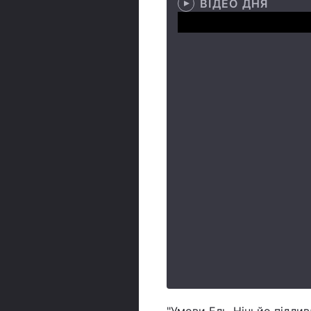
ВІДЕО ДНЯ
"Умови Ель-Ніньйо підлива