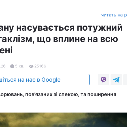
читать на 
еану насувається потужний
таклізм, що вплине на всю
ені
.26
5 хв.
25166
іться на нас в Google
ворювань, пов’язаних зі спекою, та поширення