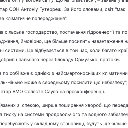
тар ООН Антоніу Гутерреш. За його словами, світ "має
ве кліматичне попередження".
а сільське господарство, постачання гідроенергії та по
дження, ймовірно, ще більше посилить навантаження на
ні системи. Це відбувається в той час, коли багато кра
обрив і пального через блокаду Ормузької протоки.
 по собі вже є однією з найсмертоносніших кліматични
ль-Ніньйо може в середньому посилити цю небезпеку",
ретар ВМО Селесте Сауло на пресконференції.
в’язаних зі спекою, ширше поширення хвороб, що перед
я тиску на системи продовольчого та водного забезпеч
 перебувають у складному становищі, будуть ще більше 