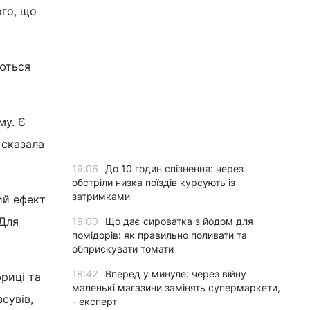
го, що
аються
му. Є
 сказала
19:06
До 10 годин спізнення: через
обстріли низка поїздів курсують із
затримками
ий ефект
 Для
19:00
Що дає сироватка з йодом для
помідорів: як правильно поливати та
обприскувати томати
18:42
Вперед у минуле: через війну
фриці та
маленькі магазини замінять супермаркети,
сувів,
- експерт