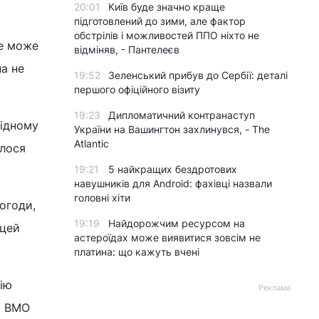
20:01
Київ буде значно краще
підготовлений до зими, але фактор
обстрілів і можливостей ППО ніхто не
ще може
відміняв, - Пантелеєв
а не
19:52
Зеленський прибув до Сербії: деталі
першого офіційного візиту
19:23
Дипломатичний контранаступ
відному
України на Вашингтон захлинувся, - The
Atlantic
алося
19:21
5 найкращих бездротових
навушників для Android: фахівці назвали
головні хіти
огоди,
19:19
Найдорожчим ресурсом на
 цей
астероїдах може виявитися зовсім не
платина: що кажуть вчені
ію
Реклама
и ВМО