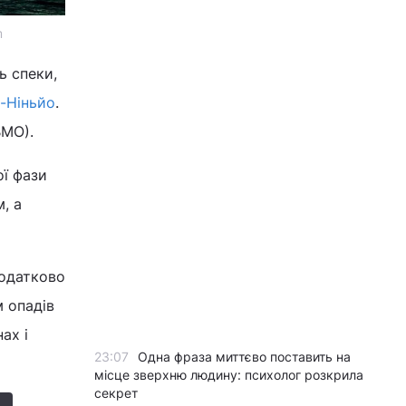
m
ь спеки,
-Ніньйо
.
ВМО).
ої фази
, а
додатково
 опадів
ах і
23:07
Одна фраза миттєво поставить на
місце зверхню людину: психолог розкрила
секрет