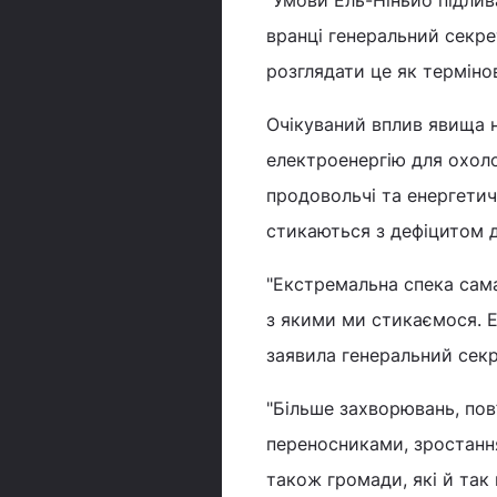
вранці генеральний секре
розглядати це як терміно
Очікуваний вплив явища н
електроенергію для охоло
продовольчі та енергетич
стикаються з дефіцитом д
"Екстремальна спека сама
з якими ми стикаємося. Е
заявила генеральний сек
"Більше захворювань, по
переносниками, зростанн
також громади, які й так