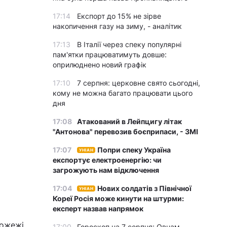
17:14
Експорт до 15% не зірве
накопичення газу на зиму, - аналітик
17:13
В Італії через спеку популярні
пам'ятки працюватимуть довше:
оприлюднено новий графік
17:10
7 серпня: церковне свято сьогодні,
кому не можна багато працювати цього
дня
17:08
Атакований в Лейпцигу літак
"Антонова" перевозив боєприпаси, - ЗМІ
17:07
Попри спеку Україна
УНІАН
експортує електроенергію: чи
загрожують нам відключення
17:04
Нових солдатів з Північної
УНІАН
Кореї Росія може кинути на штурми:
експерт назвав напрямок
пожежі.
17:00
Гороскоп на 7 серпня: Овнам –