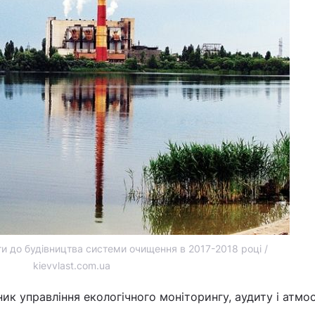
и до будівництва системи очищення в 2017-2018 році /
kievvlast.com.ua
ик управління екологічного моніторингу, аудиту і атмо