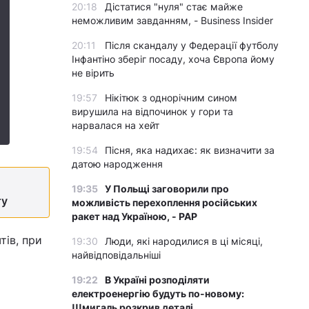
20:18
Дістатися "нуля" стає майже
неможливим завданням, - Business Insider
20:11
Після скандалу у Федерації футболу
Інфантіно зберіг посаду, хоча Європа йому
не вірить
19:57
Нікітюк з однорічним сином
вирушила на відпочинок у гори та
нарвалася на хейт
19:54
Пісня, яка надихає: як визначити за
датою народження
19:35
У Польщі заговорили про
ту
можливість перехоплення російських
ракет над Україною, - PAP
тів, при
19:30
Люди, які народилися в ці місяці,
найвідповідальніші
19:22
В Україні розподіляти
електроенергію будуть по-новому:
Шмигаль розкрив деталі