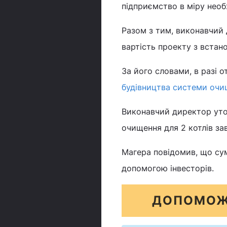
підприємство в міру необх
Разом з тим, виконавчий 
вартість проекту з встан
За його словами, в разі 
будівництва системи очи
Виконавчий директор уто
очищення для 2 котлів зав
Магера повідомив, що сум
допомогою інвесторів.
ДОПОМОЖ