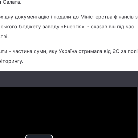
й Салата.
хідну документацію і подали до Міністерства фінансів з
іського бюджету заводу «Енергія», - сказав він під час
тві.
шти - частина суми, яку Україна отримала від ЄС за пол
іторингу.