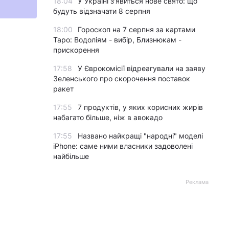
18:04
У Україні з'явиться нове свято: що
будуть відзначати 8 серпня
18:00
Гороскоп на 7 серпня за картами
Таро: Водоліям - вибір, Близнюкам -
прискорення
17:58
У Єврокомісії відреагували на заяву
Зеленського про скорочення поставок
ракет
17:55
7 продуктів, у яких корисних жирів
набагато більше, ніж в авокадо
17:55
Названо найкращі "народні" моделі
iPhone: саме ними власники задоволені
найбільше
Реклама