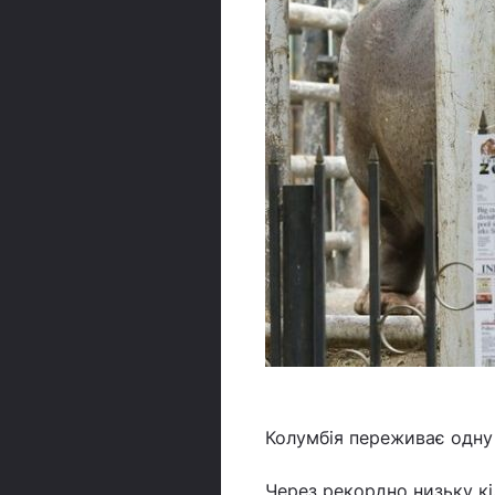
Колумбія переживає одну
Через рекордно низьку кі