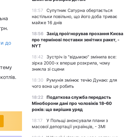
18:57
Супутник Сатурна обертається
настільки повільно, що його доба триває
льна
майже 16 днів
грн.
18:56
Захід проігнорував прохання Києва
про термінові поставки зенітних ракет, -
и до
NYT
18:42
Зустріч із "відьмою" змінила все:
зірка 2000-х вперше розкрила, чому
стему
зникла зі сцени
котлів.
18:30
Румунія змінює течію Дунаю: для
чого вона це робить
18:22
Податкова служба передасть
Міноборони дані про чоловіків 18–60
років: що вирішив уряд
18:17
У Польщі анонсували плани з
масової депортації українців, - ЗМІ