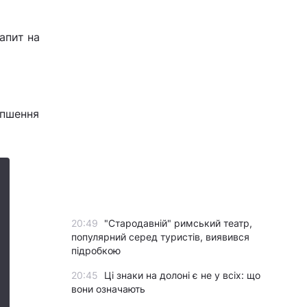
апит на
іпшення
20:49
"Стародавній" римський театр,
популярний серед туристів, виявився
підробкою
20:45
Ці знаки на долоні є не у всіх: що
вони означають