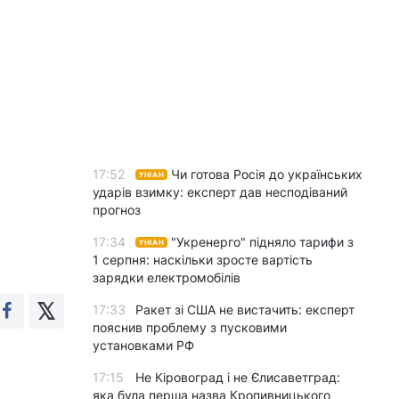
17:52
Чи готова Росія до українських
УНІАН
ударів взимку: експерт дав несподіваний
прогноз
17:34
"Укренерго" підняло тарифи з
УНІАН
1 серпня: наскільки зросте вартість
зарядки електромобілів
17:33
Ракет зі США не вистачить: експерт
пояснив проблему з пусковими
установками РФ
17:15
Не Кіровоград і не Єлисаветград:
яка була перша назва Кропивницького