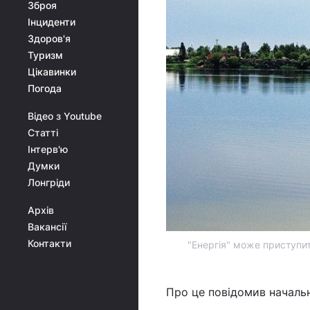
Зброя
Інциденти
Здоров'я
Туризм
Цікавинки
Погода
Відео з Youtube
Статті
Інтерв'ю
Думки
Лонгріди
Архів
Вакансії
Контакти
"Енергія" може приступит
Про це повідомив начальн