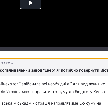
Play
Video
Е ТАКОЖ
тєспалювальний завод "Енергія" потрібно повернути міс
інекології здійснила всі необхідні дії для виділення кош
сів України має направити цю суму до бюджету Києва.
ївська міськадміністрація направлятиме цю суму на