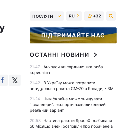
RU
+32
ПОСЛУГИ
у
ПІДТРИМАЙТЕ НАС
ОСТАННІ НОВИНИ
21:47
Анчоуси чи сардини: яка риба
корисніша
21:42
В Україну може потрапити
антидронова ракета CM-70 з Канади, - ЗМІ
21:24
Чим Україна може знищувати
"Іскандери": експерти назвали єдиний
реальний варіант
20:58
Частина ракети SpaceX розбилася
об Місяць: вчені розповіли про побачене в