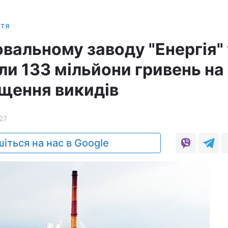
ття
вальному заводу "Енергія" 
ли 133 мільйони гривень на
щення викидів
27
іться на нас в Google