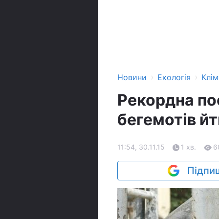
›
›
Новини
Екологія
Клім
Рекордна по
бегемотів йт
11:54, 30.11.15
1 хв.
6
Підпиш