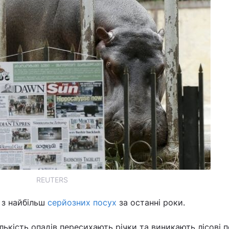
REUTERS
 з найбільш
серйозних посух
за останні роки.
лькість опадів пересихають річки та виникають лісові 