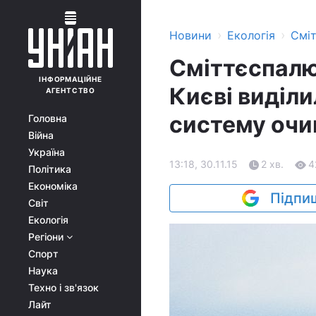
›
›
Новини
Екологія
Смі
Сміттєспалю
ІНФОРМАЦІЙНЕ
Києві виділи
АГЕНТСТВО
систему очи
Головна
Війна
Україна
13:18, 30.11.15
2 хв.
4
Політика
Економіка
Підпиш
Світ
Екологія
Регіони
Спорт
Наука
Техно і зв'язок
Лайт