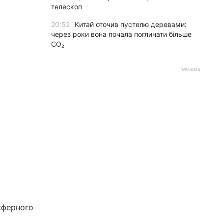
телескоп
20:52
Китай оточив пустелю деревами:
через роки вона почала поглинати більше
CO₂
Реклама
сферного