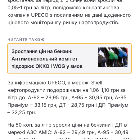
зростання: за період 2-3 січня вони зросли на
0,05-1 грн за літр, повідомляє консалтингова
компанія UPECO з посиланням на дані щоденного
цінового моніторингу ринку нафтопродуктів.
ЧИТАЙТЕ ТАКОЖ
Зростання цін на бензин:
Антимонопольний комітет
підозрює ОККО і WOG у змов
За інформацією UPECO, в мережі Shell
нафтопродукти подорожчали на 1,06-1,10 грн за
літр до: А-92 – 29,95 грн, А-95 – 30,95 грн, А-95
Преміум – 33,15 грн, ДТ - 28,75 грн і ДП Преміум
– 32,25 грн.
На 50 коп. за літр зросли ціни на бензини і ДП в
мережі АЗС AMIC: А-92 – 29,49 грн, А-95 – 30,49