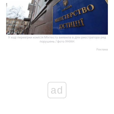
У ході перевірки комісія Мін'юсту виявила в діях реєстратора ряд
порушень / фото УНІАН
Реклама
ad