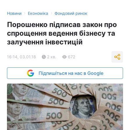
›
›
Новини
Економіка
Фондовий ринок
Порошенко підписав закон про
спрощення ведення бізнесу та
залучення інвестицій
16:14, 03.01.18
2 хв.
672
Підпишіться на нас в Google