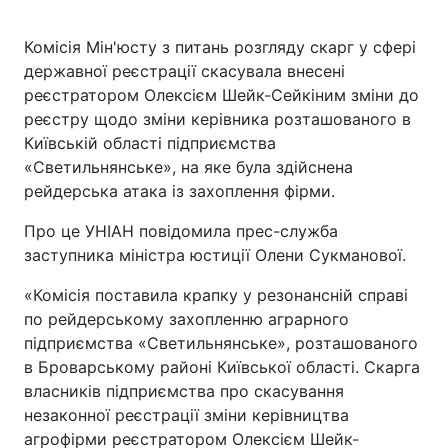
Комісія Мін'юсту з питань розгляду скарг у сфері
державної реєстрації скасувала внесені
Головна
Війна
реєстратором Олексієм Шейк-Сейкіним зміни до
реєстру щодо зміни керівника розташованого в
Україна
Політика
Київській області підприємства
«Светильнянське», на яке була здійснена
Економіка
Світ
рейдерська атака із захоплення фірми.
Спорт
Наука
Про це УНІАН повідомила прес-служба
заступника міністра юстиції Олени Сукманової.
Техно і зв'язок
Лайт
«Комісія поставила крапку у резонансній справі
Зброя
Інциденти
по рейдерському захопленню аграрного
підприємства «Светильнянське», розташованого
Здоров'я
Туризм
в Броварському районі Київської області. Скарга
власників підприємства про скасування
Цікавинки
Погода
незаконної реєстрації зміни керівництва
агрофірми реєстратором Олексієм Шейк-
Екологія
Регіони