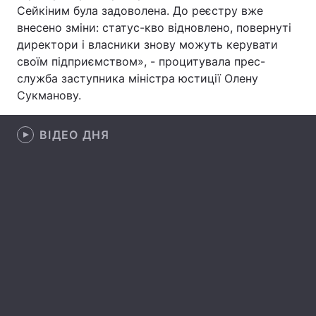
Сейкіним була задоволена. До реєстру вже
Лонгріди
внесено зміни: статус-кво відновлено, повернуті
директори і власники знову можуть керувати
своїм підприємством», - процитувала прес-
Відео з Youtube
Статті
служба заступника міністра юстиції Олену
Сукманову.
Інтерв'ю
Думки
Архів
Вакансії
ВІДЕО ДНЯ
Контакти
Послуги