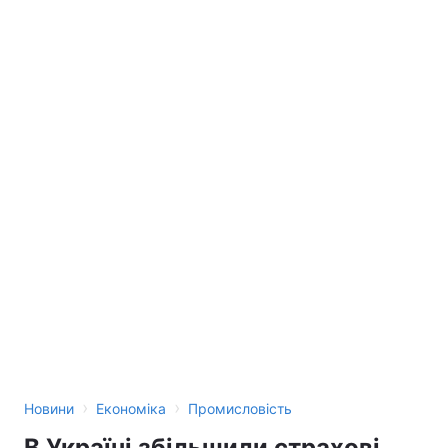
›
›
Новини
Економіка
Промисловість
В Україні збільшили страхові