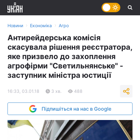
›
›
Новини
Економіка
Агро
Антирейдерська комісія
скасувала рішення реєстратора,
яке призвело до захоплення
агрофірми "Светильнянське" -
заступник міністра юстиції
16:33, 03.01.18
3 хв.
488
Підпишіться на нас в Google