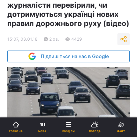
журналісти перевірили, чи
дотримуються українці нових
правил дорожнього руху (відео)
15:07, 03.01.18
2 хв.
4429
Підпишіться на нас в Google
RU
Ілюстрація REUTERS
МОВА
ГОЛОВНА
РОЗДІЛИ
ПОГОДА
ЛАЙТ