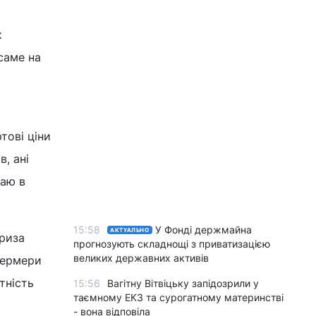
к
саме на
тові ціни
, ані
жаю в
15:58
У Фонді держмайна
АКТУАЛЬНО
криза
прогнозують складнощі з приватизацією
великих державних активів
 фермери
тність
15:56
Вагітну Вітвіцьку запідозрили у
таємному ЕКЗ та сурогатному материнстві
- вона відповіла