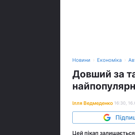
›
›
Новини
Економіка
Ав
Довший за т
найпопулярн
Ілля Ведмеденко
16:30, 16
Підпиш
Цей пікап залишається