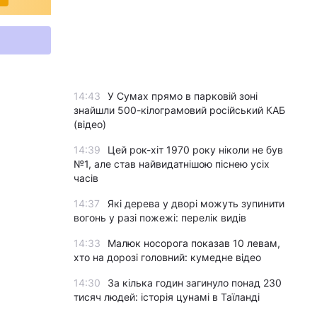
14:43
У Сумах прямо в парковій зоні
знайшли 500-кілограмовий російський КАБ
(відео)
14:39
Цей рок-хіт 1970 року ніколи не був
№1, але став найвидатнішою піснею усіх
часів
14:37
Які дерева у дворі можуть зупинити
вогонь у разі пожежі: перелік видів
14:33
Малюк носорога показав 10 левам,
хто на дорозі головний: кумедне відео
14:30
За кілька годин загинуло понад 230
тисяч людей: історія цунамі в Таїланді