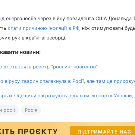
ід енергоносіїв через війну президента США Дональда 
уть
стати причиною інфляції в РФ
, ніж стимулювати буд
чих рук в країні-агресорці.
кавити новини:
осії створять реєстр "рослин-іноагентів"
о вірусу тварин спалахнула в Росії, але там це прихов
портах Одещини загрожують обвалом експорту України, -
 росії
Росія
ІТЬ ПРОЄКТУ
ПІДТРИМАЙТЕ НАС