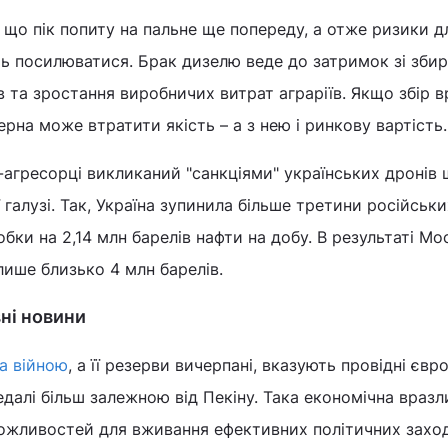
що пік попиту на пальне ще попереду, а отже ризики д
ь посилюватися. Брак дизелю веде до затримок зі зби
в та зростання виробничих витрат аграріїв. Якщо збір 
ерна може втратити якість – а з нею і ринкову вартість.
і-агресорці викликаний "санкціями" українських дронів
галузі. Так, Україна зупинила більше третини російськи
ки на 2,14 млн барелів нафти на добу. В результаті Мо
лише близько 4 млн барелів.
вні новини
а війною
, а її резерви вичерпані, вказують провідні євр
едалі більш залежною від Пекіну. Така економічна вразл
можливостей для вживання ефективних політичних заход