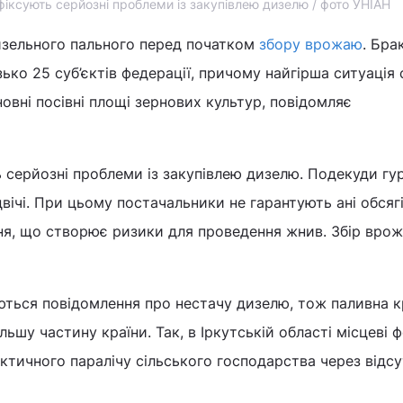
 фіксують серйозні проблеми із закупівлею дизелю / фото УНІАН
дизельного пального перед початком
збору врожаю
. Бра
ько 25 суб’єктів федерації, причому найгірша ситуація 
новні посівні площі зернових культур, повідомляє
ь серйозні проблеми із закупівлею дизелю. Подекуди гур
ічі. При цьому постачальники не гарантують ані обсягів
ня, що створює ризики для проведення жнив. Збір вро
ються повідомлення про нестачу дизелю, тож паливна 
ьшу частину країни. Так, в Іркутській області місцеві
ктичного паралічу сільського господарства через відсу