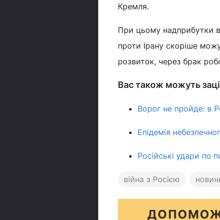
Кремля.
При цьому надприбутки в
проти Ірану скоріше мож
розвиток, через брак робо
Вас також можуть заці
Ворог не пройде: в Р
Епідемія небезпечног
Російські удари по 
війна з Росією
новини
ДОПОМОЖ