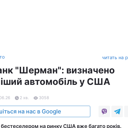
то
читать на 
анк "Шерман": визначено
іший автомобіль у США
.06.26
2 хв.
3058
іться на нас в Google
 бестеселером на ринку США вже багато років.