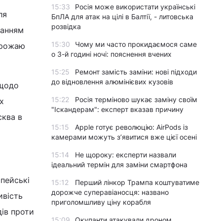
15:33
Росія може використати українські
ля
БпЛА для атак на цілі в Балтії, - литовська
розвідка
ранням
15:30
Чому ми часто прокидаємося саме
врожаю
о 3-й годині ночі: пояснення вчених
15:25
Ремонт замість заміни: нові підходи
до відновлення алюмінієвих кузовів
 щодо
15:22
Росія терміново шукає заміну своїм
х
"Іскандерам": експерт вказав причину
сква в
15:15
Apple готує революцію: AirPods із
камерами можуть з’явитися вже цієї осені
15:14
Не щороку: експерти назвали
ідеальний термін для заміни смартфона
опейські
15:12
Перший лінкор Трампа коштуватиме
дорожче суперавіаносця: названо
ивість
приголомшливу ціну корабля
ів проти
15:09
Окупанти атакували дроном