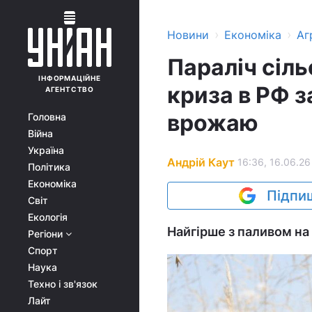
›
›
Новини
Економіка
Аг
Параліч сіл
ІНФОРМАЦІЙНЕ
криза в РФ 
АГЕНТСТВО
врожаю
Головна
Війна
Україна
Андрій Каут
16:36, 16.06.26
Політика
Економіка
Підпиш
Світ
Екологія
Найгірше з паливом на 
Регіони
Спорт
Наука
Техно і зв'язок
Лайт