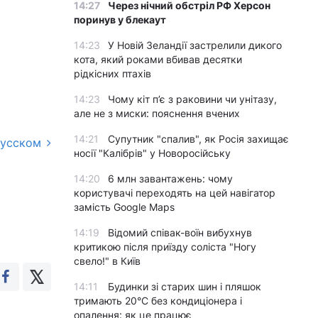
14:27
Через нічний обстріл РФ Херсон
поринув у блекаут
14:23
У Новій Зеландії застрелили дикого
кота, який роками вбивав десятки
рідкісних птахів
14:23
Чому кіт п’є з раковини чи унітазу,
але не з миски: пояснення вчених
14:21
Супутник "спалив", як Росія захищає
русском
носії "Калібрів" у Новоросійську
14:20
6 млн завантажень: чому
користувачі переходять на цей навігатор
замість Google Maps
14:19
Відомий співак-воїн вибухнув
критикою після приїзду соліста "Ногу
свело!" в Київ
14:11
Будинки зі старих шин і пляшок
тримають 20°C без кондиціонера і
опалення: як це працює