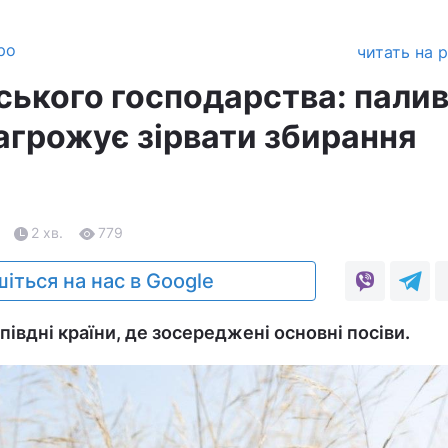
ро
читать на 
ьського господарства: пали
загрожує зірвати збирання
2 хв.
779
іться на нас в Google
півдні країни, де зосереджені основні посіви.