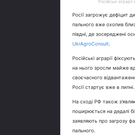
Російські аграрії
Росії загрожує дефіцит 
пального вже охопив близ
півдні, де зосереджені ос
UkrAgroConsult
.
Російські аграрії фіксуют
на нього зросли майже вдв
своєчасного відвантажен
Росії стартує вже в липні.
На сході РФ також з’явля
поширюється на дедалі біл
заявляють про загрозу фа
пального.