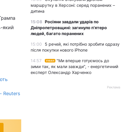
маршрутку в Херсоні: серед поранених –
дитина
Трампа
15:08
Росіяни завдали ударів по
ь-який
Дніпропетровщині: загинуло пʼятеро
людей, багато поранених
15:00
5 речей, які потрібно зробити одразу
після покупки нового iPhone
14:57
"Ми вперше готуємось до
УНІАН
зими так, як мали завжди", - енергетичний
експерт Олександр Харченко
ують
Реклама
 Reuters