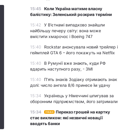
15:45
Коли Україна матиме власну
балістику: Зеленський розкрив терміни
15:42
У Вʼєтнамі випадково знайшли
найбільшу печеру світу: вона може
вмістити хмарочос і Boeing 747
15:40
Rockstar анонсувала новий трейлер і
геймплей GTA 6 – його покажуть на Netflix
15:40
В Румунії вже знають, куди РФ
вдарить наступного разу, - ЗМІ
15:40
П’ять знаків Зодіаку отримають знак
долі: число ангела 8/6 принесе їм удачу
15:34
Українець у Німеччині шпигував за
оборонним підприємством, його затримали
15:34
Переказ грошей на картку
УНІАН
стає викликом: які незвичні новації
вводять банки