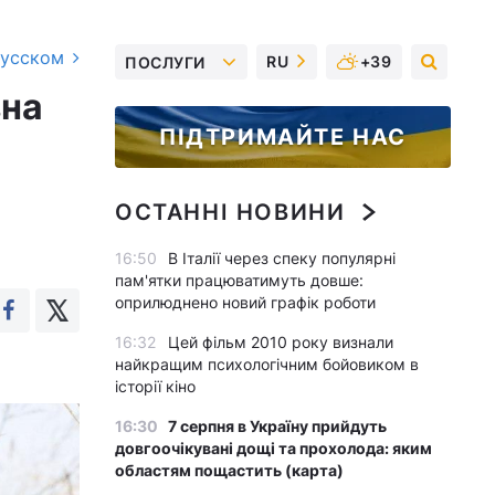
русском
RU
+39
ПОСЛУГИ
вна
ПІДТРИМАЙТЕ НАС
ОСТАННІ НОВИНИ
16:50
В Італії через спеку популярні
пам'ятки працюватимуть довше:
оприлюднено новий графік роботи
16:32
Цей фільм 2010 року визнали
найкращим психологічним бойовиком в
історії кіно
16:30
7 серпня в Україну прийдуть
довгоочікувані дощі та прохолода: яким
областям пощастить (карта)