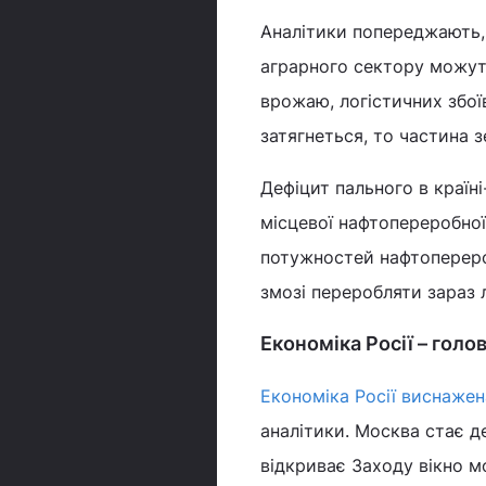
Аналітики попереджають, 
аграрного сектору можут
врожаю, логістичних збої
затягнеться, то частина з
Дефіцит пального в країн
місцевої нафтопереробної 
потужностей нафтоперероб
змозі переробляти зараз 
Економіка Росії – голо
Економіка Росії виснажен
аналітики. Москва стає д
відкриває Заходу вікно 