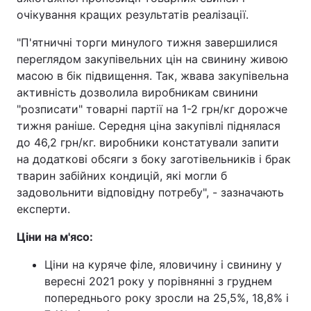
очікування кращих результатів реалізації.
Тема оформлення
"П'ятничні торги минулого тижня завершилися
переглядом закупівельних цін на свинину живою
масою в бік підвищення. Так, жвава закупівельна
активність дозволила виробникам свинини
"розписати" товарні партії на 1-2 грн/кг дорожче
тижня раніше. Середня ціна закупівлі піднялася
до 46,2 грн/кг. виробники констатували запити
на додаткові обсяги з боку заготівельників і брак
тварин забійних кондицій, які могли б
задовольнити відповідну потребу", - зазначають
експерти.
Ціни на м'ясо:
Ціни на куряче філе, яловичину і свинину у
вересні 2021 року у порівнянні з груднем
попереднього року зросли на 25,5%, 18,8% і