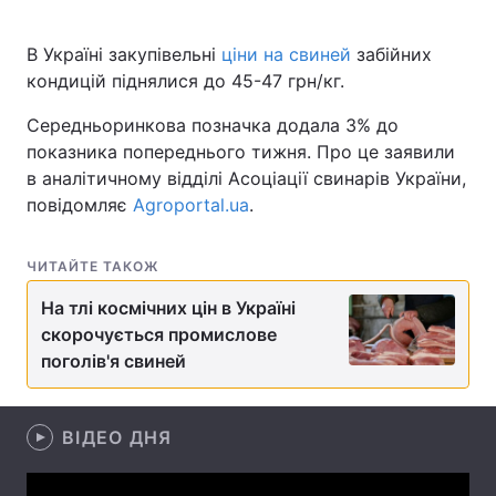
В Україні закупівельні
ціни на свиней
забійних
кондицій піднялися до 45-47 грн/кг.
Головна
Війна
Середньоринкова позначка додала 3% до
Україна
Політика
показника попереднього тижня. Про це заявили
в аналітичному відділі Асоціації свинарів України,
Економіка
Світ
повідомляє
Agroportal.ua
.
Спорт
Наука
ЧИТАЙТЕ ТАКОЖ
Техно і зв'язок
Лайт
На тлі космічних цін в Україні
скорочується промислове
Зброя
Інциденти
поголів'я свиней
Здоров'я
Туризм
Цікавинки
ВІДЕО ДНЯ
Погода
Екологія
Регіони