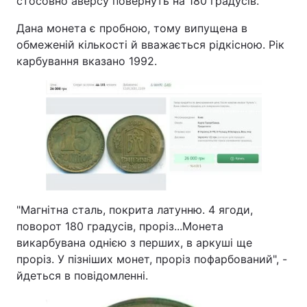
стосовно аверсу повернуть на 180 градусів.
Дана монета є пробною, тому випущена в
обмеженій кількості й вважається рідкісною. Рік
карбування вказано 1992.
"Магнітна сталь, покрита латунню. 4 ягоди,
поворот 180 градусів, проріз...Монета
викарбувана однією з перших, в аркуші ще
проріз. У пізніших монет, проріз пофарбований", -
йдеться в повідомленні.