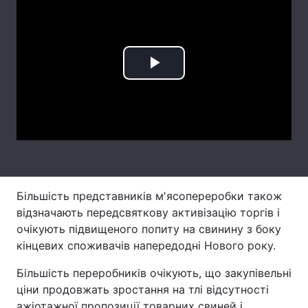
Лонгріди
Відео з Youtube
Статті
Play
Інтерв'ю
Думки
Video
Архів
Вакансії
Контакти
Послуги
Більшість представників м'ясопереробки також
відзначають передсвяткову активізацію торгів і
очікують підвищеного попиту на свинину з боку
кінцевих споживачів напередодні Нового року.
Більшість переробників очікують, що закупівельні
ціни продовжать зростання на тлі відсутності
ажіотажної пропозиції товарних свиней і