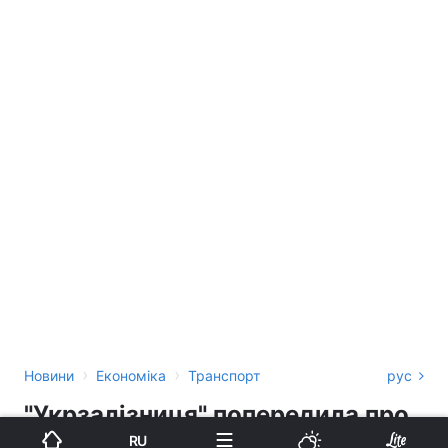
›
›
Новини
Економіка
Транспорт
рус
"Укрзалізниця" попередила про
затримку низки потягів через
RU