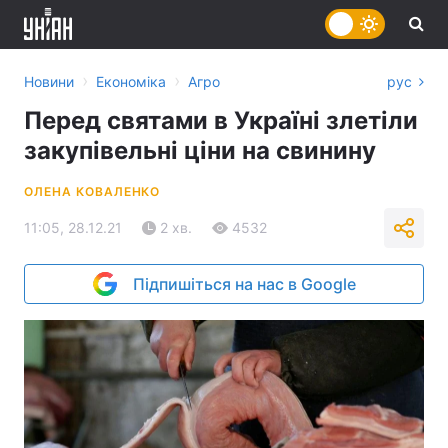
›
›
Новини
Економіка
Агро
рус
Перед святами в Україні злетіли
закупівельні ціни на свинину
ОЛЕНА КОВАЛЕНКО
11:05, 28.12.21
2 хв.
4532
Підпишіться на нас в Google